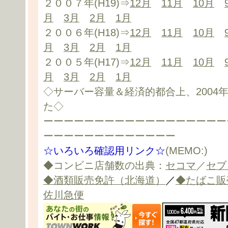
２００７年(H19)⇒
12月
11月
10月
月
3月
2月
1月
２００６年(H18)⇒
12月
11月
10月
月
3月
2月
1月
２００５年(H17)⇒
12月
11月
10月
月
3月
2月
1月
◇サーバー容量＆経済的都合上、2004
た◇
ーーーーーーーーーーーーーーーーーー
ーーーーーーーーーーーーー
☆いろいろ確認用リンク☆
(MEMO:)
◆コンビニ店舗数の出典：
セコマ
／
セブ
◆酒類販売免許（北海道）
／
◆たばこ販
佐川急便