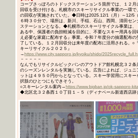
コープさっぽろのトドックステーション５箇所では、１２月
回収を受け付ける。札幌市のスキーリサイクル事業の一環で
の回収が実施されていた。◆日時は2025.12/1（月）～12/
６時３０分で、場所は、新川、手稲、石山、西岡、清田セン
ステーションとなる。◆札幌市のスキーリサイクル事業は、
ある中、保護者の負担軽減を目的に、不要なスキー用具を回
え必要な家庭に配布する』事業。令和７年度分の抽選配布の
了している。１２月回収分は来年度の配布に活用される。○
キーリサイクル２０２５』
→
https://www.city.sapporo.jp/kyoiku/shido/2025recycle_full.h
－－－－－
なんでもリサイクルビックバンのアウトドア館札幌北３２条
のシーズンレンタルを実施している。広告によれば、ジュニ
ットは４９５０円からとなっている。スキー学習用にスキー
択肢のひとつにもできそう。
○スキーレンタル案内→
https://www.bigban.jp/ok-sapporo-kita
◆北区北３２条西１０丁目１－５（ディナベール新道西店跡