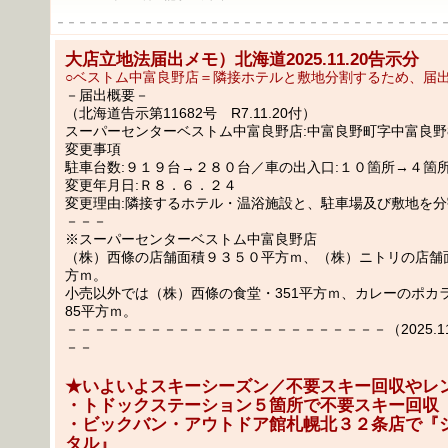
－－－－－－－－－－－－－－－－－－－－－－－－－－－－－－－－－－－
大店立地法届出メモ）北海道2025.11.20告示分
○ベストム中富良野店＝隣接ホテルと敷地分割するため、届
－届出概要－
（北海道告示第11682号 R7.11.20付）
スーパーセンターベストム中富良野店:中富良野町字中富良野8
変更事項
駐車台数:９１９台→２８０台／車の出入口:１０箇所→４箇
変更年月日:Ｒ８．６．２４
変更理由:隣接するホテル・温浴施設と、駐車場及び敷地を
－－－
※スーパーセンターベストム中富良野店
（株）西條の店舗面積９３５０平方ｍ、（株）ニトリの店舗
方ｍ。
小売以外では（株）西條の食堂・351平方ｍ、カレーのポカ
85平方ｍ。
－－－－－－－－－－－－－－－－－－－－－－－（2025.11.2
－－
★いよいよスキーシーズン／不要スキー回収やレ
・トドックステーション５箇所で不要スキー回収（12/
・ビックバン・アウトドア館札幌北３２条店で『
タル』