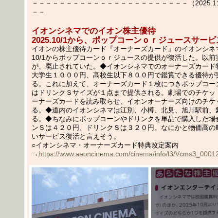
－－－－－－－－－－－－－－－－－－－－－－－（2025.11.1
－－
イオンシネマでのイオン株主優待
2025.10/1から、ポップコーンｏｒジュースサー
イオンの株主優待カード『オーナーズカード』のイオンシネ
10/1からポップコーンｏｒジュースの提供が復活した。以
が、廃止されていた。◆イオンシネマでのオーナーズカード
大学生１０００円、高校生以下８００円で鑑賞できる優待が
る。これに加えて、オーナーズカード１枚につきポップコー
はドリンクＳサイズが１点まで提供される。劇場でのチケッ
ーナーズカードを読み取らせ、イオンオーナーズ向けのチケ
る。◆道内のイオンシネマは江別、小樽、北見、旭川駅前、
る。◆ちなみにポップコーンやドリンクを単品で購入した場
ンＳは４２０円、ドリンクＳは３２０円。なにかと物価高の
いサービス復活と言えそう。
○イオンシネマ・オーナーズカード特典改定案内
→
https://www.aeoncinema.com/cinema/info/l3/Vcms3_0001