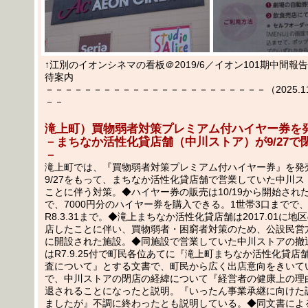
↑江別のイオンシネマの看板＠2019/6／イオン101期中間報
待案内
－－－－－－－－－－－－－－－－－－－－－－－（2025.11.1
－－
滝上町）買物弱者対策プレミアム付ハイヤー券を
－まちなか活性化貸店舗（中川ストア）が9/27で
－
滝上町では、『買物弱者対策プレミアム付ハイヤー券』を発
9/27をもって、まちなか活性化貸店舗で営業していた中川
ことに伴う対策。◆ハイヤー券の販売は10/19から開始された
で、7000円分のハイヤー券を購入できる。1世帯3口までで
R8.3.31まで。◆滝上まちなか活性化貸店舗は2017.01に
店したことに伴い、買物弱者・困窮者対策のため、公設民営方式で
に開設された施設。◆同施設で営業していた中川ストアの撤
はR7.9.25付で町民各位あてに『滝上町まちなか活性化貸店
査について』とする文書で、町民から広く出店意向をきいて
で、中川ストアの閉店の経緯について『経営者の健康上の理
退されることになったと説明。『いったん事業承継に向けた
ましたが』不調に終わったとも説明している。◆同文書によ