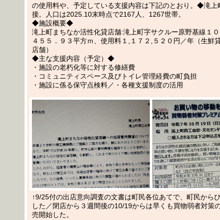
の使用料や、予定している支援内容は下記のとおり。◆滝上
接。人口は2025.10末時点で2167人、1267世帯。
◆施設概要◆
滝上町まちなか活性化貸店舗:滝上町字サクルー原野基線１０
４５５．９３平方ｍ、使用料１,１７２,５２０円／年（生鮮
店舗）
◆主な支援内容（予定）◆
・施設の老朽化等に対する修繕費
・コミュニティスペース及びトイレ管理経費の町負担
・施設に係る保守点検料／・各種支援制度の活用
↑9/25付の出店意向調査の文書は町民各位あてで、町民から
した／閉店から３週間後の10/19からは早くも買物弱者対策
売開始した。