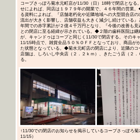
コープさっぽろ菊水元町店が11/30（日）18時で閉店となる
せによれば、同店は１９７９年の開業で、４６年間の営業。
る資料によれば、『店舗老朽化や近隣地域への大型競合店の
流出が大きく影響し、店舗収益も大きく減少し続けている』
年間での赤字累計が２億４千万円となり、『今後の改善も見
との閉店に至る経緯が示されている。◆２階の歯科医院は継
が、キャンドゥはコープと同じく11/30で閉店する。そのキ
11/15時点で、雑貨全品５０％ＯＦＦとなっており、商品が
た状態となっている。◆菊水元町店の閉店により、近隣のコ
店舗は、しろいし中央店（２．２ｋｍ）、きたごう店（２．
る。
↑11/30での閉店のお知らせを掲示しているコープさっぽろ
11/15）