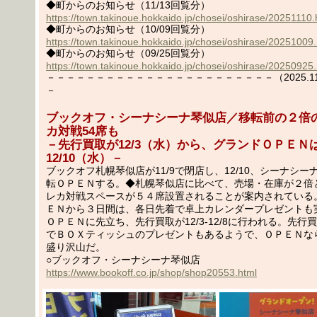
◆町からのお知らせ（11/13回覧分）
https://town.takinoue.hokkaido.jp/chosei/oshirase/20251110.
◆町からのお知らせ（10/09回覧分）
https://town.takinoue.hokkaido.jp/chosei/oshirase/20251009
◆町からのお知らせ（09/25回覧分）
https://town.takinoue.hokkaido.jp/chosei/oshirase/20250925
－－－－－－－－－－－－－－－－－－－－－－－（2025.11.1
－
ブックオフ・シーナシーナ琴似店／移転前の２倍
カ対戦54席も
－先行買取が12/3（水）から、グランドＯＰＥＮ
12/10（水）－
ブックオフ札幌琴似店が11/9で閉店し、12/10、シーナシ
転ＯＰＥＮする。◆札幌琴似店に比べて、売場・在庫が２倍
レカ対戦スペースが５４席設置されることが案内されている
ＥＮから３日間は、各日先着で卓上カレンダープレゼントも
ＯＰＥＮに先立ち、先行買取が12/3-12/8に行われる。先行
でＢＯＸティッシュのプレゼントもあるようで、ＯＰＥＮな
盛り沢山だ。
○ブックオフ・シーナシーナ琴似店
https://www.bookoff.co.jp/shop/shop20553.html