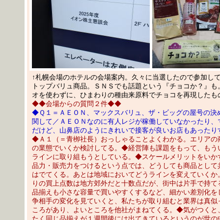
↑札幌会場のホテルの会場案内。久々に当選したので参加し
トップバリュ商品。ＳＮＳでも話題という『チョコか？』も
オを使わずに、ひまわりの種由来原料でチョコを再現したも
◆◆会場からの質問２件◆◆
◆Ｑ１＝ＡＥＯＮ、マックスバリュ、ザ・ビッグの屋号の決
関して／ＡＥＯＮなのに有人レジが稼働していなかったり、
だけど、山鼻店のようにきれいで接客が良いお店もあったり
◆Ａ１（＝青栁社長）おっしゃることよくわかる。エリアの
の業態でいくか検討してる。◆経営陣も課題をもって、もう
ラインに取り組もうとしている。◆スケールメリットをいか
品力・販売力をつけるという点では、どうしても商品として
はでてくる。あとは地域においてどうラインを変えていくか
りの買上点数は地方郊外だと十数点だが、街中は片手で持て
品揃えも小さな容量で買いやすくするなど、細かい差別化を
争相手の変化を見ていくと、私たちが取り組むと業界は真似
ころがあり、よいところを他社がまねてくる。◆気がつくと
たく同じ品揃えが１週間後には出てきているというのが世の