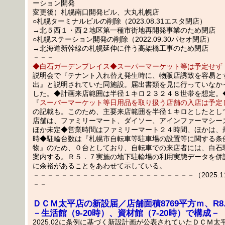
ーション開発
変更後）札幌南口開発ビル、大丸札幌店
○札幌ターミナルビルの削除（2023.08.31エスタ閉店）
→北５西１・西２地区第一種市街地再開発事業のため閉店
○札幌ステーション開発の削除（2022.09.30パセオ閉店）
→北海道新幹線の札幌延伸に伴う高架橋工事のため閉店
－－－
◆白石ガーデンプレイス◆スーパーマーケット等は予定せず
説明会で『テナント入れ替え発生時に、物販店誘致を容易と
出』と説明されていた同施設。届出書類を見に行っていなか
した。◆計画来店範囲は半径１キロ２３２４８世帯を想定。
『
スーパーマーケット等日用品を取り扱う店舗の入店は予定
の記載も。このため、主要来店範囲を半径１キロとしたとし
店舗は、ファミリーマート、ダイソー、アインファーマシー
ほか未定◆営業時間はファミリーマート２４時間、ほかは、
時◆駐輪台数は『札幌市自転車等駐車場の設置等に関する条
物』のため、０台としており、自転車での来店者には、白石
案内する。Ｒ５．７実施の地下駐輪場の利用実態データを併
に余裕があることをあわせて示している。
－－－－－－－－－－－－－－－－－－－－－－－（2025.11.1
－－
ＤＣＭ太平店の新設届／店舗面積8769平方ｍ、R8
－生活館（9-20時）、資材館（7-20時）で構成－
2025.02に条例に基づく新設計画が公表されていたＤＣＭ太