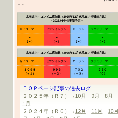
－－
北海道内・コンビニ店舗数（2025年12月末現在／括弧前月比）
－2026.01中旬更新予定－
セイコーマート
セブンイレブン
ローソン
ファミリーマート
－
－
－
－
（－）
（－）
（－）
（－）
北海道内・コンビニ店舗数（2025年11月末現在／括弧前月比）
セイコーマート
セブンイレブン
ローソン
ファミリーマート
１０９８
９９３
７３２
２５０
（＋１）
（＋２）
（＋３）
（０）
ＴＯＰページ記事の過去ログ
２０２５年（Ｒ７）→
10月
9月
8月
1月
２０２４年（Ｒ６）→
12月
11月
10