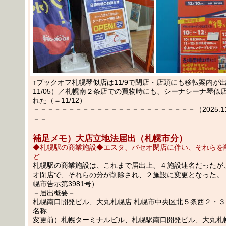
↑ブックオフ札幌琴似店は11/9で閉店・店頭にも移転案内が
11/05）／札幌南２条店での買物時にも、シーナシーナ琴似
れた（＝11/12）
－－－－－－－－－－－－－－－－－－－－－－－（2025.11.1
－－
補足メモ）大店立地法届出（札幌市分）
◆札幌駅の商業施設◆エスタ、パセオ閉店に伴い、それらを
ど
札幌駅の商業施設は、これまで届出上、４施設連名だったが
オ閉店で、それらの分が削除され、２施設に変更となった。（R7
幌市告示第3981号）
－届出概要－
札幌南口開発ビル、大丸札幌店:札幌市中央区北５条西２・
名称
変更前）札幌ターミナルビル、札幌駅南口開発ビル、大丸札