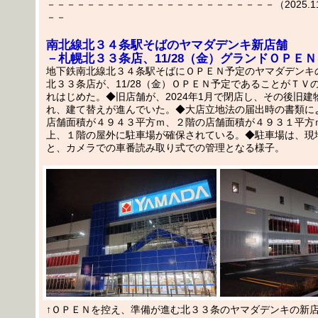
－－－－－－－－－－－－－－－－－－－－－－－（2025.11.1
－－
南北線北３４条駅そばのヤマダデンキ新店舗
－札幌北３３条店、11/28（金）グランドＯＰＥ
地下鉄南北線北３４条駅そばにＯＰＥＮ予定のヤマダデンキ
北３３条店が、11/28（金）ＯＰＥＮ予定であることがＴＶ
れはじめた。◆旧店舗が、2024年1月で閉店し、その後旧建
れ、建て替えが進んでいた。◆大店立地法の届出時の書類に
店舗面積が４９４３平方ｍ、２階の店舗面積が４９３１平方
上、１階の屋外に駐車場が確保されている。◆駐車場は、現
と、カメラでの車番読み取り式での管理となる様子。
↑ＯＰＥＮを控え、準備が進む北３３条のヤマダデンキの新店舗