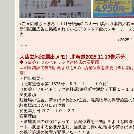
↑左＝広報さっぽろ１１月号紙面のスキー用具回収案内／右＝1
新聞紙面広告に掲載されているアウトドア館のスキーシーズ
内
－－－－－－－－－－－－－－－－－－－－－－－（2025.11.2
－－
大店立地法届出メモ）北海道2025.11.19告示分
◆（仮称）ツルハドラッグ遠軽店の変更届
→測量錯誤で当初計画よりも5.7ｍ店舗位置を変更（※店舗は202
店）
－届出概要－
（北海道告示第11676号、Ｒ７．１１．１９付）
（仮称）ツルハドラッグ遠軽店:遠軽町大通北７丁目１－１ほ
変更事項
駐輪場の位置、荷さばき施設の位置、廃棄物等の保管施設の
駐車場の出入り口の位置
変更年月日:Ｒ７．１０．２９
変更理由
・敷地測量の錯誤によって、店舗位置を当初計画よりも国道
ートル変更する必要が生じ、当変更に伴い駐輪場や荷さばき
の保管施設の位置が変更となったため。