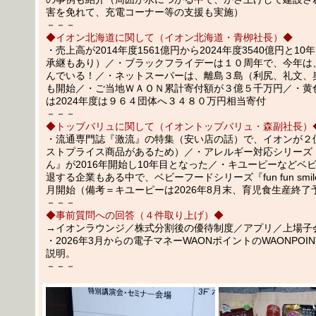
害を免れて、充電コーナー等の支援も実施）
－－－
◆イオン北海道に関して（イオン北海道・青栁社長）◆
・売上高が2014年度1561億円から2024年度3540億円と1
承継もあり）／・ブラックフライデーは１０周年で、今年は
んでいる！／・ネットスーパーは、離島３島（利尻、礼文、
も開始／・ご当地ＷＡＯＮ累計寄付額が３億５千万円／・黄
は2024年度は９６４団体へ３４８０万円相当寄付
－－－
◆トッブバリュに関して（イオントップバリュ・森副社長）
・流通専門誌『激流』の特集（安い店の話）で、イオンが２
ストプライス商品があるため）／・アレルギー対応シリーズ
ん』が2016年開始し10年目となった／・キユーピーなどベ
退する企業もある中で、ベビーフードシリーズ『fun fun smile
月開始（備考＝キユーピーは2026年8月末、育児食生産終了
－－－
◆事前質問への回答（４件取り上げ）◆
→イオンラウンジ／株式分割後の優待制度／アプリ／上場子
・2026年3月からの電子マネーWAONポイントのWAONPOI
説明。
－－－