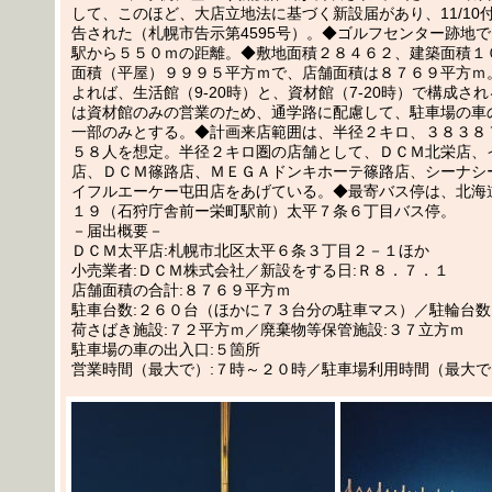
して、このほど、大店立地法に基づく新設届があり、11/10
告された（札幌市告示第4595号）。◆ゴルフセンター跡地
駅から５５０ｍの距離。◆敷地面積２８４６２、建築面積１
面積（平屋）９９９５平方ｍで、店舗面積は８７６９平方ｍ
よれば、生活館（9-20時）と、資材館（7-20時）で構成さ
は資材館のみの営業のため、通学路に配慮して、駐車場の車
一部のみとする。◆計画来店範囲は、半径２キロ、３８３８
５８人を想定。半径２キロ圏の店舗として、ＤＣＭ北栄店、
店、ＤＣＭ篠路店、ＭＥＧＡドンキホーテ篠路店、シーナシ
イフルエーケー屯田店をあげている。◆最寄バス停は、北海
１９（石狩庁舎前ー栄町駅前）太平７条６丁目バス停。
－届出概要－
ＤＣＭ太平店:札幌市北区太平６条３丁目２－１ほか
小売業者:ＤＣＭ株式会社／新設をする日:Ｒ８．７．１
店舗面積の合計:８７６９平方ｍ
駐車台数:２６０台（ほかに７３台分の駐車マス）／駐輪台数
荷さばき施設:７２平方ｍ／廃棄物等保管施設:３７立方ｍ
駐車場の車の出入口:５箇所
営業時間（最大で）:７時～２０時／駐車場利用時間（最大で）06