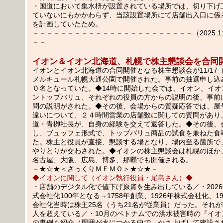
・国道において集水枡が設置されている場所では、切り下げ
ていないにもかかわらず、当該設置場所にて店舗出入口に係
を計画していたため。
－－－－－－－－－－－－－－－－－－－－－－－（2025.11.2
－－
イオン＆イオン北海道、札幌で株主懇談会を合同
イオンとイオン北海道の合同開催となる株主懇談会が11/17
メルキュール札幌大通公園で開催された。事前の抽選申し込
０名となっていた。◆14時に開始した会では、イオン、イオ
ントップバリュ、それぞれの役員の方からの説明の後、事前
問の説明がされた。◆その後、会場からの質疑応答では、屋
違いについて、２４時間営業の店舗数に関しての質問があり
道・青栁社長が、自身の経験を交えて返答した。◆その後、
し、ブュッフェ形式で、トップバリュ商品の試食を兼ねた食
た。株主と役員が直接、懇談する場となり、場内至る箇所で
やりとりが交わされた。◆イオンの株主懇談会は札幌のほか
名古屋、大阪、広島、博多、那覇でも開催される。
－★☆★＜ざっくりＭＥＭＯ＞★☆★－
◆イオンに関して（イオン執行役員・尾島さん）◆
・店舗のデジタル化で値下げ原資を生み出している／・202
式会社化100年となる→1758年創業、1926年株式会社化、1
会社化当時は株主25名（うち21名が従業員）だった。それが
人を超えている／・10月のベトナムでの洪水被害時の『イオ
の事例も紹介（周囲が水につかる中で、かさ上げして建設さ