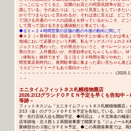
ごっこになってくると、近隣のお店との同質化競争が起こっ
識している。そのあたりは、しっかり見直しをしていきたい
かりでつまらないと言われるが、それは逆に言えば、どこで
て頂ける共通のベースの品揃えを持っているからこそ、どこ
して買って頂ける大きな価値観だと考えている。
◆Ｑ２＝２４時間営業の店舗の数の今後の動向に関して
◆Ａ２（＝青栁社長）現状より増やすとか減らすとかは考え
地域において必要かという判断。私もマックスバリュの２４
ジェクトに携わった。その視点からいうと、オペレーション
帯の方が、人件費高いが、作業効率がむちゃくちゃ良い。Ｍ
（体制を）維持できず、泣く泣く２４時間を取りやめた。（
間営業店長時代に、夜間駐車場に集まった若い兄ちゃん達と
うエピソードトークもあり面白かった）
－－－－－－－－－－－－－－－－－－－－－－－（2025.11.1
－－
エニタイムフィットネス札幌植物園店
2026.2/13グランドＯＰＥＮ予定を早くも告知中
等跡－
フィットネスジム『エニタイムフィットネス札幌植物園店』が
2/13（金）のグランドＯＰＥＮ予定を告知している。2/1（
学・先行店頭入会も開始予定。◆同店は、ＪＲ北海道の極楽
店等跡地・北３西１２再開発事業で開業する『ジュノール札
業棟部分の３階にＯＰＥＮ予定。◆この再開発事業では、商