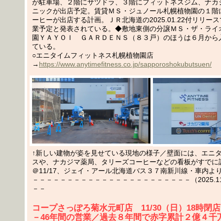
が駐車場、２階にサツドラ、３階にフィットネスジム、ナカ
ニックが出店予定。賃貸ＭＳ・ジュノール札幌植物園の１階
ーヒーが出店する計画。ＪＲ北海道の2025.01.22付リリース
業予定と発表されている。◆敷地東側の分譲ＭＳ・ザ・ライ
園ＹＡＹＯＩ ＧＡＲＤＥＮＳ（８３戸）のほうは６月から
ている。
○エニタイムフィットネス札幌植物園店
→
https://www.anytimefitness.co.jp/sapporoshokubutsuen/
↑新しい建物が姿を見せている現地の様子／壁面には、エニ
スや、ナカジマ薬局、タリーズコーヒーなどの看板がすでに
＠11/17、ジェイ・アール北海道バス３７南新川線・車内よ
－－－－－－－－－－－－－－－－－－－－－－－（2025.11.1
－－
コープさっぽろ菊水元町店 11/30（日）18時閉店
－46年間の営業／過去８年間で赤字累計２億４千