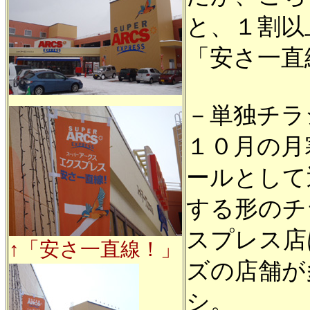
と、１割以
「安さ一直
－単独チラ
１０月の月
ールとして
する形のチ
スプレス店
↑「安さ一直線！」
ズの店舗が
シ。