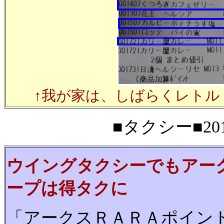
↑我が家は、しばらくレトル
■タクシー■201
ウイングタクシーでもアー
ープは得タクに
「アークスＲＡＲＡポイン