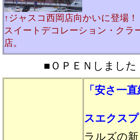
↑ジャスコ西岡店向かいに登場！
スイートデコレーション・クラ
店。
■ＯＰＥＮしました！■2
「安さ一直
ス
スエクスプ
ラルズの新