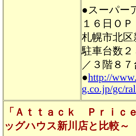
●スーパー
１６日ＯＰ
札幌市北区
駐車台数２
／３階８７
●
http://www.
g.co.jp/gc/ra
「Ａｔｔａｃｋ Ｐｒｉｃ
ッグハウス新川店と比較～