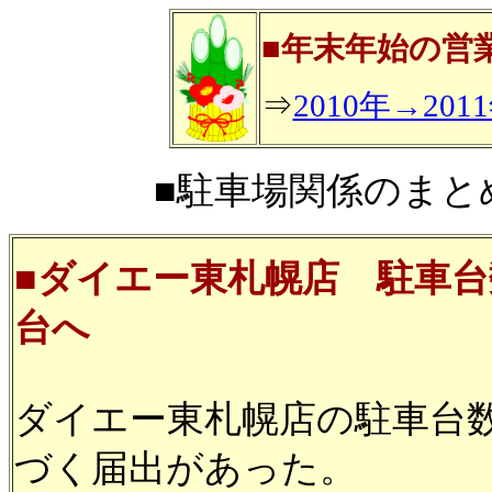
■年末年始の営
⇒
2010年→2
■駐車場関係のまとめ■2
■ダイエー東札幌店 駐車
台へ
ダイエー東札幌店の駐車台
づく届出があった。