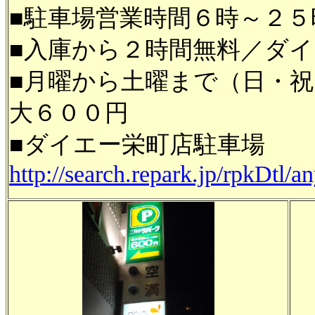
■駐車場営業時間６時～２
■入庫から２時間無料／ダ
■月曜から土曜まで（日・
大６００円
■ダイエー栄町店駐車場
http://search.repark.jp/rpkDtl