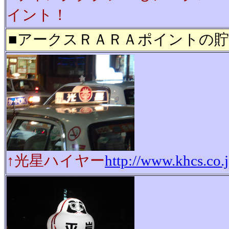
イント！
■アークスＲＡＲＡポイントの貯
↑光星ハイヤー
http://www.khcs.co.j