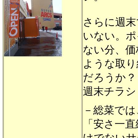
さらに週末
いない。ポ
ない分、価
ような取り
だろうか？
週末チラシ
－総菜では
「安さ一直
けでないサ