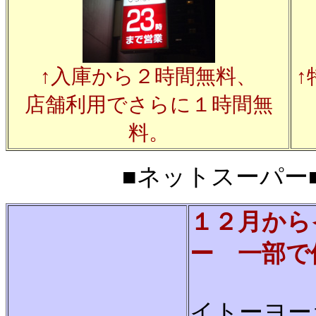
↑入庫から２時間無料、
店舗利用でさらに１時間無
料。
■ネットスーパー■20
１２月から
ー 一部で
イトーヨー