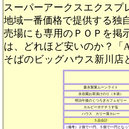
スーパーアークスエクスプレスで
地域一番価格で提供する独
売場にも専用のＰＯＰを掲示。
は、どれほど安いのか？「Atta
そばのビッグハウス新川店
森永製菓ムーンライト
永谷園お茶漬けのり（８袋）
明治午後のくつろぎカフェゼリー
カルビーポテチうす塩
ハウス カリー屋カレー
５品合計
（備考）２個で××円、５個で××円とな