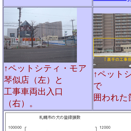
↑ペットシティ・モア
↑ペット
琴似店（左）と
で
工事車両出入口
囲われた
（右）。