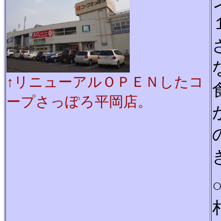
↑リニューアルＯＰＥＮしたコ
ープさっぽろ平岡店。