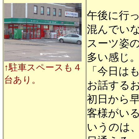
午後に行
混んでい
スーツ姿
多い感じ
↑駐車スペースも４
「今日は
台あり。
お話する
初日から
客様がい
いうのは