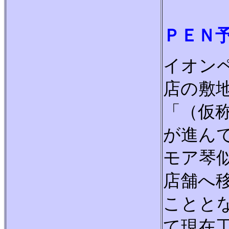
～
ＰＥＮ
イオン
店の敷
「（仮
が進ん
モア琴
店舗へ
ことと
て現在