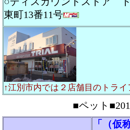
○ディスカウントストア 
東町13番11号
↑江別市内では２店舗目のトライ
■ペット■201
「（仮