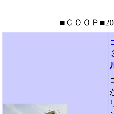
■ＣＯＯＰ■201