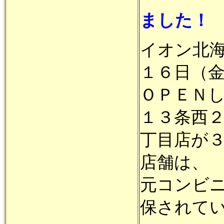
ました！
イオン北
１６日（
ＯＰＥＮ
１３条西
丁目店が
店舗は、
元コンビ
保されて