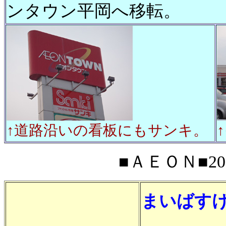
ンタウン平岡へ移転。
↑道路沿いの看板にもサンキ。
■ＡＥＯＮ■201
まいばす
３月３