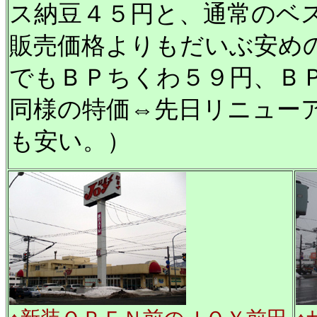
ス納豆４５円と、通常のベ
販売価格よりもだいぶ安め
でもＢＰちくわ５９円、Ｂ
同様の特価⇔先日リニュー
も安い。）