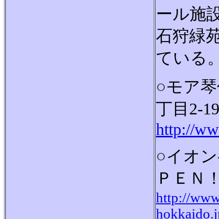
ール施
石狩緑
ている
○モア
丁目2-1
http://ww
○イオ
ＰＥＮ
http://www
hokkaido.j