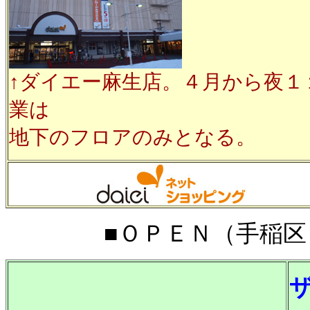
↑ダイエー麻生店。４月から夜１
業は
地下のフロアのみとなる。
■ＯＰＥＮ（手稲区）■