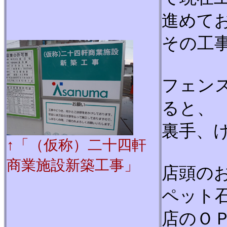
進めて
その工
フェン
ると、
裏手、
↑「（仮称）二十四軒
商業施設新築工事」
店頭の
ペット
店のＯ