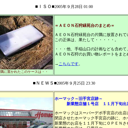
■ＩＳＯ■
2005年９月28日 01:00
＝ＡＥＯＮ石狩緑苑台のまとめ＝
ＡＥＯＮ石狩緑苑台の片隅に放置されて
この正体は、果たして・・・・・。
・・・他、手稲山口の計画なども含めて
ＡＥＯＮ石狩のお買い物レポートをまと
→
こちらです
。
片隅に置かれたこのケースは・・
■ＮＥＷＳ■
2005年９月25日 23:30
ホーマック～旧手宮店跡～
新業態店舗１号店 １１月下旬出
ホーマックはスーパーデポ手宮店の出店
閉店させたホーマック手宮店の跡に、ホ
新業態のお店を１１月下旬にＯＰＥＮさ