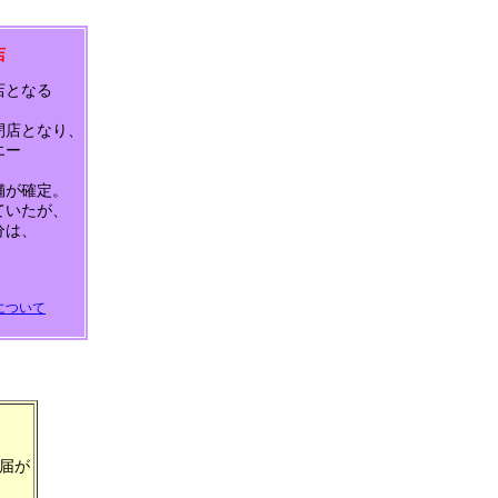
店
店となる
閉店となり、
エー
舗が確定。
ていたが、
分は、
）
について
届が