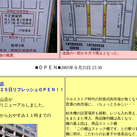
↑道路の一部が６月で廃止となった。
物の概要。
■ＯＰＥＮ■
2005年９月25日 23:30
店
レッシュＯＰＥＮ！！
マルイストア時代の対面式肉売場が無くな
山店が
普通の肉売場に。（ちょっとさみしい・・
リニューアルしました。
給水機の設置場所も移動、レジも入れ替え
からおやすみ１１時までの
をまたまた導入。商品陳列棚は高くなり、
棚の最上段は、商品ストック棚
で、「この棚はストック棚です」との断り
棚に明示。こだわりのお菓子や道産品など