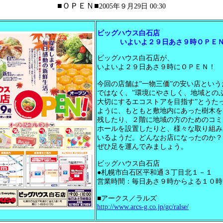
■ＯＰＥＮ■
2005年９月29日 00:30
ビッグハウス白石店
いよいよ２９日あさ９時ＯＰＥＮ
ビッグハウス白石店が、
いよいよ２９日あさ９時にＯＰＥＮ！
今回の店舗は”一物三価”の安い店という
ではなく、”環境にやさしく、地域との
大切にするエコストアを目指す”とうた
ように、もともと敷地内にあった樹木を
残したり、２階に地域の方のためのコミ
ホールを設置したりと、様々な取り組み
いるようだ。どんなお店になったのか？
ぜひ足を運んでみましょう。
ビッグハウス白石店
●札幌市白石区平和通３丁目北１－１
営業時間：毎日あさ９時からよる１０時
■アークス／ラルズ
http://www.arcs-g.co.jp/gc/ralse/