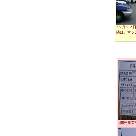
↑５月２２
隣は、マッ
↑開発事