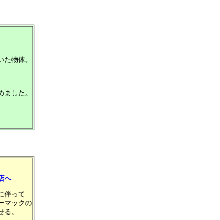
いた物体。
、
めました。
店へ
に伴って
ーマックの
せる。