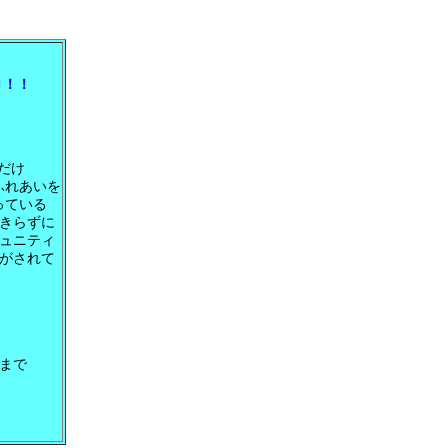
！！
だけ
ふれあいを
っている
きらずに
ュニティ
がされて
まで