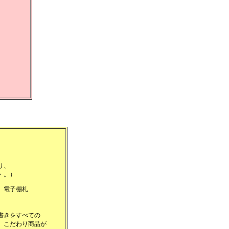
り、
・。）
、電子棚札
書きをすべての
、こだわり商品が