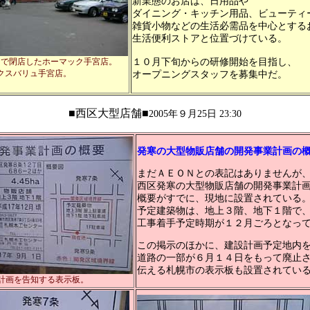
新業態のお店は、日用品や
ダイニング・キッチン用品、ビューティ
雑貨小物などの生活必需品を中心とする
生活便利ストアと位置づけている。
日で閉店したホーマック手宮店。
１０月下旬からの研修開始を目指し、
クスバリュ手宮店。
オープニングスタッフを募集中だ。
■西区大型店舗■
2005年９月25日 23:30
発寒の大型物販店舗の開発事業計画の
まだＡＥＯＮとの表記はありませんが
西区発寒の大型物販店舗の開発事業計
概要がすでに、現地に設置されている
予定建築物は、地上３階、地下１階で
工事着手予定時期が１２月ごろとなっ
この掲示のほかに、建設計画予定地内
道路の一部が６月１４日をもって廃止
伝える札幌市の表示板も設置されてい
業計画を告知する表示板。