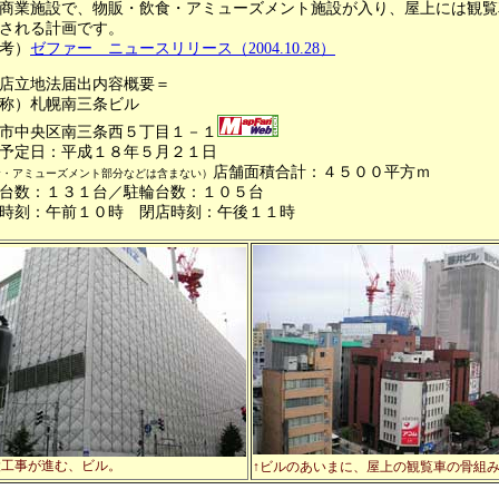
商業施設で、物販・飲食・アミューズメント施設が入り、屋上には観覧
される計画です。
考）
ゼファー ニュースリリース（2004.10.28）
店立地法届出内容概要＝
称）札幌南三条ビル
市中央区南三条西５丁目１－１
予定日：平成１８年５月２１日
店舗面積合計：４５００平方ｍ
食・アミューズメント部分などは含まない）
台数：１３１台／駐輪台数：１０５台
時刻：午前１０時 閉店時刻：午後１１時
設工事が進む、ビル。
↑ビルのあいまに、屋上の観覧車の骨組