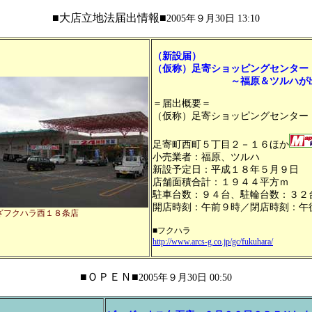
■大店立地法届出情報■
2005年９月30日 13:10
（新設届）
（仮称）足寄ショッピングセンター
～福原＆ツルハが出
＝届出概要＝
（仮称）足寄ショッピングセンター
足寄町西町５丁目２－１６ほか
小売業者：福原、ツルハ
新設予定日：平成１８年５月９日
店舗面積合計：１９４４平方ｍ
駐車台数：９４台、駐輪台数：３２
開店時刻：午前９時／閉店時刻：午
ざフクハラ西１８条店
■フクハラ
http://www.arcs-g.co.jp/gc/fukuhara/
■ＯＰＥＮ■
2005年９月30日 00:50