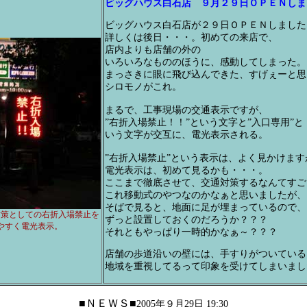
ビッグハウス白石店 ９月２９日ＯＰＥＮしま
ビッグハウス白石店が２９日ＯＰＥＮしました
詳しくは後日・・・。初めての来店で、
店内よりも店舗の外の
いろいろなもののほうに、感動してしまった。
まっさきに眼に飛び込んできた、すげぇーと思
シロモノがこれ。
まるで、工事現場の交通表示ですが、
”右折入場禁止！！”という文字と”入口専用”と
いう文字が交互に、電光表示される。
”右折入場禁止”という表示は、よく見かけます
電光表示は、初めて見るかも・・・。
ここまで徹底させて、交通対策するなんてすご
これ移動式のやつなのかなぁと思いましたが、
そばで見ると、地面に足が埋まっているので、
対策としての右折入場禁止を
ずっと設置しておくのだろうか？？？
やすく電光表示。
それともやっぱり一時的かなぁ～？？？
店舗の歩道沿いの壁には、手すりがついている
地域を重視してるって印象を受けてしまいまし
■ＮＥＷＳ■
2005年９月29日 19:30