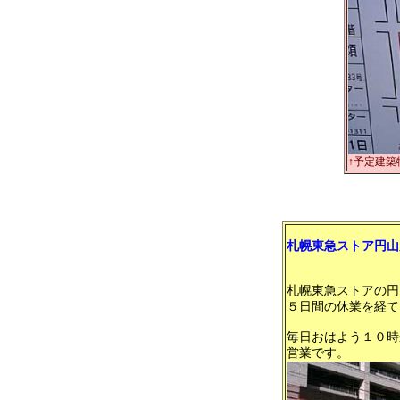
↑予定建築
札幌東急ストア円山
２５日リフ
札幌東急ストアの円
５日間の休業を経て
毎日おはよう１０時
営業です。