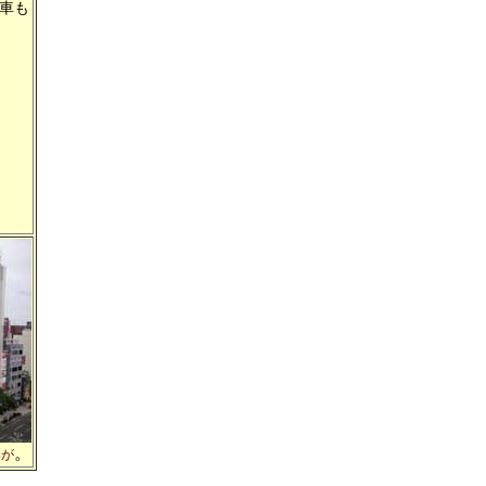
車も
。
みが