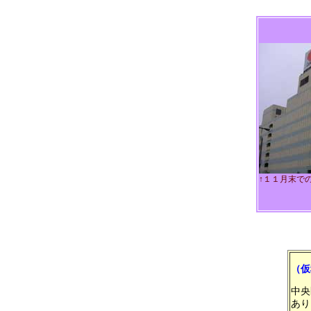
↑１１月末で
（仮
中央
あり