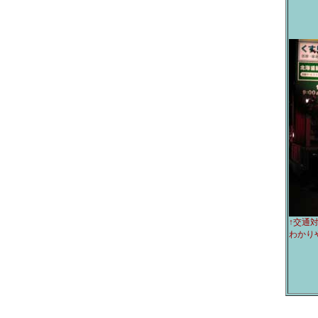
↑交通
わかり