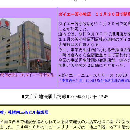
ダイエー苫小牧店 １１月３０日で閉
ダイエー苫小牧店が１１月３０日で閉
ことが決定した。
道内では、明日９月３０日で旭川店が
１１月の苫小牧店閉店後の道内のダイ
店舗数は８店舗となる。
今回、事業再生計画における全撤退店
一時は道内から全店撤退とまで言われ
今回の事業再生計画の撤退店舗、道内
旭川と苫小牧の２店舗にとどまった。
の閉店が決まったダイエー苫小牧店。
●ダイエー：ニュースリリース（09/29
「事業再生計画」における全撤退店舗の確定
■大店立地法届出情報■
2005年９月29日 12:45
称）札幌南三条ビル新設届
区南３西５で建設が進められている商業施設の大店立地法に基づく新設
ました。０４年１０月のニュースリリースでは、地上７階、地下１階の