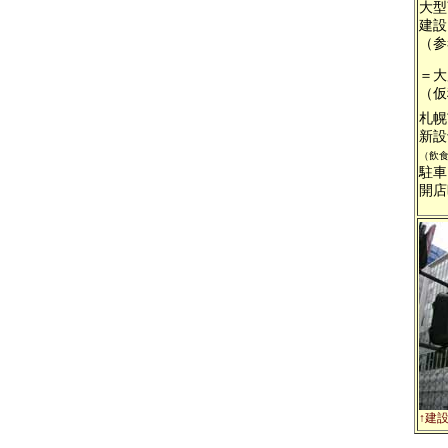
大型
建設
（参
＝大
（仮
札幌
新設
（飲
駐車
開店
↑建