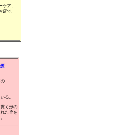
ーケア、
お店で、
概要
、
画の
。
、
ている。
を貫く形の
された旨を
る。