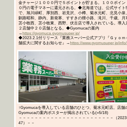
金チャージ１０００円で５ポイントが貯まる。１００ポイン
０円の電子マネーに還元される。◆北海道では、公式サイト5/
で、旭川緑町、厚別西、岩見沢、小樽、菊水元町、北見小泉
釧路昭和、静内、新発寒、すすきの狸小路、滝川、千歳、月
苫小牧西、苫小牧東、西野、伏古店で導入されている。導入
２店舗中２０店舗となる。◆Gyomucaの案内
→
https://gyomuca.gyomusuper.jp/
◆2023.2.1付リリース『業務スーパー公式アプリ『Ｇｙｏ
舗拡大に関するお知らせ』→
https://www.gyomusuper.jp/info
↑Gyomucaを導入している店舗のひとつ、菊水元町店。店
Gyomucaの案内ポスターが掲出されている(=5/18)
－－－－－－－－－－－－－－－－－－－－－－－－（2023.05
47）－－