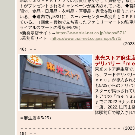
寒店でＳＵ－ＰＡＹアプリの会員証をかざして買物をすると
トがプレゼントされるキャンペーンが案内されている。◆営業
間で、食品・日用品・衣料品・医薬品・家電を取り扱うこと
いる。◆道内では5/31に、スーパーセンター幕別店もＯＰＥ
ている。（画像＝買物で立ち寄ったファミリーマートの駐車
ライアルスマートの看板＠5/26）
○新発寒店サイト→
https://www.trial-net.co.jp/shops/571/
○幕別店サイト→
https://www.trial-net.co.jp/shops/570/
－－－－－－－－－－－－－－－－－－－－－－－－（2023.05
46）－－
東光ストア麻生店、
デリバリー『ｍ
東光ストア麻生店で、
ら、フードデリバリ
ｅｎｕ』が導入され
も5/29からのデリ
スターが掲示されて
トアでの『ｍｅｎｕ
までに2022.9サッ
ー店、2022.11円山店
隊駅前店で導入され
＝麻生店＠5/25）
－－－－－－－－－－－－－－－－－－－－－－－－（2023.05
19）－－