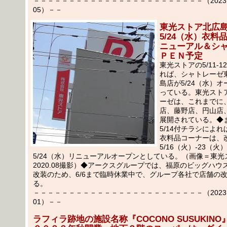
－－－－－－－－－－－－－－－－－－－－－－－－（2023.05
05）－－
東光ストア北広
5/24（水）衣料
ニューアル＆シ
ＰＥＮ予定
東光ストアの5/11-
れば、シャトレーゼ
島店が5/24（水）
っている。東光スト
ーゼは、これまでに
店、藤野店、円山店
展開されている。◆また
5/14付チラシによ
衣料品コーナーは、
5/16（火）-23（
5/24（水）リニューアルオープンとしている。（画像＝東光
2020.08撮影）◆アークスグループでは、福原のビッグハウ
改装のため、6/6まで臨時休業中で、グループ各社で店舗の
る。
－－－－－－－－－－－－－－－－－－－－－－－－（2023.05
01）－－
ラフィラ跡地の施設名称『COCONO SUSUKINO