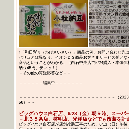
↑「和日彩々（わびさいさい）」商品の例／お問い合わせ先
バリュとは異なり、イオンＤＳ商品お客さまサービス係とな
商品ということがわかる。（白石中央店で5/24購入・本体価
納豆45円、安いっ！）
－その他の質疑応答など－－
－－－－－－編集中－－－－－－－
－－－－－－－－－－－－－－－－－－－－－－－－（2023.05
58）－－
ビッグハウス白石店、6/23（金）朝９時、スーパ
－北３５条店、啓明店、光洋店などでも改装を計
ビッグハウス白石店が店舗改装工事のため、6/11（日）午後