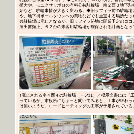
拡大や、モユクサッポロの有料公共駐輪場（南２西３地下駐
始など、駐輪事情が大きく変わる。◆旧ラフィラ前の駐輪場
や、地下街ポールタウンへの買物などでも重宝する場所だっ
共駐輪場は廃止となるが、旧ラフィラ跡地に開業予定のココ
届出書類上、６２台の来客用駐輪場が確保される計画となっ
↑廃止される南４西４の駐輪場（＝5/31）／掲示文書には『
っているが、市役所にちょっと聞いてみると、工事が終わっ
は無いようだ。ロードヒーティングの工事が予定されている