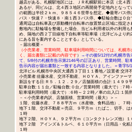
越店がある。札幌駅地区には、ＪＲ札幌駅前に本店（北４西
あるが、同ビルは、北４西３地区の再開発予定地内となって
の範囲は半径２ｋｍ、９８５４６世帯を想定。◆最寄バス停
バス・快速７・快速８・南１西３バス停。◆駐輪台数は０台
通周辺は自転車及び原動機付自転車の放置禁止区域に指定さ
敷地内に駐輪場を整備した場合、当ビル利用者以外の利用も
め、隔地の西２丁目線地下自転車等駐車場（北洋ビルより約2
にある旨を案内することとする』としている。
－届出概要－
（小売業者、営業時間、駐車場利用時間については、札幌市
く、届出書類に記載の内容です
）
→その後5/12付の札幌市告
て、5/8付の札幌市告示第2146号の訂正あり、営業時間、駐
告示内容が届出書類と一致する内容となりました。＝青字5/1
北洋ビル:札幌市中央区大通西３丁目１１番地／設置者:交洋
小売業者:佐藤水産、交洋不動産、ＨＯＹＡ、アインファー
新設をする日:Ｒ５．１２．２９／店舗面積の合計:１４９９
駐車台数:１１台／駐輪台数:０台／営業時間（最大で）:７時
駐車場利用時間（最大で）:６時～２２時／車の出入口:１箇
－＜小売業者内訳、店舗面積、営業時間（最大）＞－
１階、佐藤水産、７８８平方ｍ（水産物、食料品他）、７時
地下１階、交洋不動産＝売店、９平方ｍ（たばこ、切手、は
１時
地下２階、ＨＯＹＡ、９２平方ｍ（コンタクトレンズ他）１
地下２階 アインズ＆トルペ、６１０平方ｍ（日用品・化粧
１時