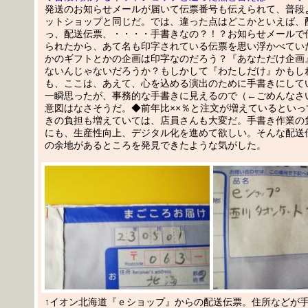
発送のお知らせメールが届いて伝票番号も伝えられて、普段
ットショップと同じだ。では、違った点はどこかといえば、
っ、配送伝票、・・・・手書きなの？！？お知らせメールで
られたから、あて名も印字されている伝票を思い浮かべてい
かのギフトとかの企画は印字なのだろう？『あなただけ企画
ないんじゃないだろうか？もしかして『わたしだけ』かもし
も、ここは、あえて、心を込める演出のために手書きにして
一瞬思ったが、事務的な手書きに見えるので（←ごめんなさ
意図はなさそうだ。◆前年比××％と注文が増えているといっ
きの負担も増えていては、店員さんも大変だ。手書き作業の
にも、生産性向上、デジタル化を進めて欲しい。そんな配送
の余地があるところを発見できたような気がした。
↑イオン北海道『ｅショップ』からの配送伝票。住所などが