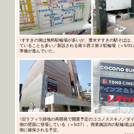
↑すすきの側は無料駐輪場が多いが、豊水すすきの駅そばは
ていることも多い／新設される南５西２第２駐輪場（＝5/3
準備が進んでいた。
↑旧ラフィラ跡地の再開発で開業予定のココノススキノ／ダ
側の壁面に登場している（＝5/27）。商業施設内の駐輪場
側に確保される予定。