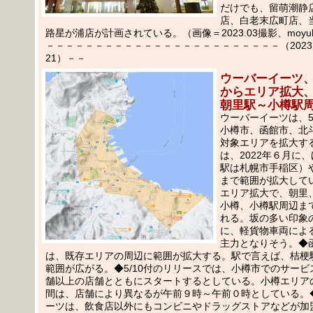
だけでも、留萌潮静
店、白老末広町店、
路星が浦店が計画されている。（画像＝2023.03撮影、moyuk
－－－－－－－－－－－－－－－－－－－－－－－－（2023.05
21）－－
ウーバーイーツ、5
からエリア拡大
朝里駅～小樽駅
ウーバーイーツは、5
小樽市、函館市、北
対象エリアを拡大す
は、2022年６月に
駅は札幌市手稲区）
まで範囲が拡大して
エリア拡大で、朝里
小樽、小樽駅周辺ま
れる。坂の多い印象
に、軽貨物車両によ
主力となりそう。◆
は、既存エリアの周辺に範囲が拡大する。駅で言えば、桔梗
範囲が広がる。◆5/10付のリリースでは、小樽市でのサービ
舗以上の店舗とともにスタートするとしている。小樽エリア
間は、店舗により異なるが午前９時～午前０時としている。
ーツは、飲食店以外にもコンビニやドラッグストアなどが加