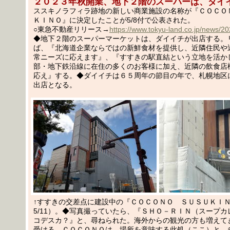
２０２３年秋開業、地下２階のスーパーは、ダイ
ススキノラフィラ跡地の新しい商業施設の名称が『ＣＯＣＯ
ＫＩＮＯ』に決定したことが5/8付で公表された。
○東急不動産リリース→
https://www.tokyu-land.co.jp/news/2
◆地下２階のスーパーマーケットは、ダイイチが出店する。
ば、『北海道企業ならではの新鮮食材を提供し、近隣住民や
常ニーズに応えます』、『すすきの駅直結という立地を活か
部・地下鉄沿線に在住の多くのお客様に加え、近隣の飲食店
応え』する。◆ダイイチは６５周年の節目の年で、札幌地区
出店となる。
↑すすきの交差点に建設中の『ＣＯＣＯＮＯ ＳＵＳＵＫＩ
5/11）。◆写真撮っていたら、『ＳＨＯ－ＲＩＮ（スープ
コデスカ？』と、尋ねられた。海外からの観光の方も増えて
受ける。ＣＯＣＯＮＯは、場所を意味する此処（ここ）と、