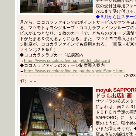
チャージ残高が残っ
戻の受付は専用フォー
7/31まで受け付ける
◆６月からはステー
月から、ココカラファインでのポイントサービスがマツキヨ
る。マツモトキヨシグループ・ココカラファイングループの
ビスが１つとなり、１枚のカードで、どちらのグループ店舗
トがたまる＆使えるようになる。また、マツキヨで導入され
ジ制度が、ココカラファインでも適用される。（画像＝4/30
ァイン北２８条店）
◆ココカラクラブカード払戻案内
→
https://www.cocokarafine.co.jp/f/dsf_clubcard
◆ココカラファインのステージ制度導入案内
→
https://www.cocokarafine.co.jp/other/pointStage.html
－－－－－－－－－－－－－－－－－－－－－－－－（2023.05
47）－－
moyuk SAPP
ドラも出店計画
サツドラの公式スタ
によれば、南２西３に
ドＯＰＥＮ予定の商業
SAPPORO』に、
定のようだ。狸小路
がまた増えそうだ。
店立地法の届出が出