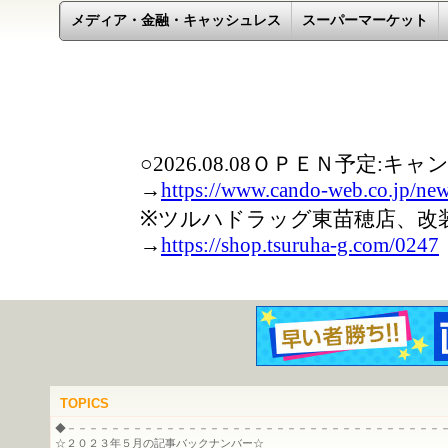
メディア・金融・キャッシュレス
スーパーマーケット
TOPICS
◆－－－－－－－－－－－－－－－－－－－－－－－－－－－－－－－－－－
☆２０２３年５月の記事バックナンバー☆