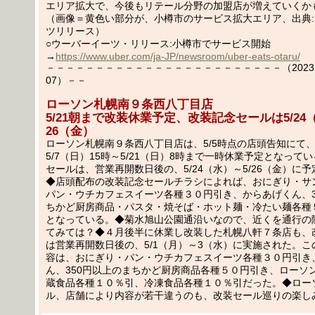
エリア拡大で、今後もリテール分野の加盟店が増えていくか
（画像＝黄色い部分が、小樽市のサービス拡大エリア、出典
ツリリース）
○ウーバーイーツ・リリース:小樽市でサービス開始
→
https://www.uber.com/ja-JP/newsroom/uber-eats-otaru/
－－－－－－－－－－－－－－－－－－－－－－－－（2023.05
07）－－
ローソン札幌南９条西八丁目店
5/21朝まで改装休業予定、改装記念セールは5/24
26（金）
ローソン札幌南９条西八丁目店は、5/5時点の店頭告知にて
5/7（日）15時～5/21（日）8時まで一時休業予定となって
セールは、営業再開数日後の、5/24（水）～5/26（金）に
◆店頭配布の改装記念セールチラシによれば、おにぎり・サ
パン・ウチカフェスイーツ各種３０円引き、からあげくん、3
ちかど厨房商品・パスタ・焼そば・ホット麺・冷たい麺各種
となっている。◆菊水旭山公園通沿いなので、近くを通行の
てみては？◆４月後半に休業し改装した札幌八軒７条店も、
は営業再開数日後の、5/1（月）～3（水）に実施された。
容は、おにぎり・パン・ウチカフェスイーツ各種３０円引き
ん、350円以上のまちかど厨房商品各種５０円引き、ローソ
蔵食品各種１０％引、冷凍食品各種１０％引だった。◆ロー
ル、店舗により内容が若干違うのも、改装セール巡りの楽し