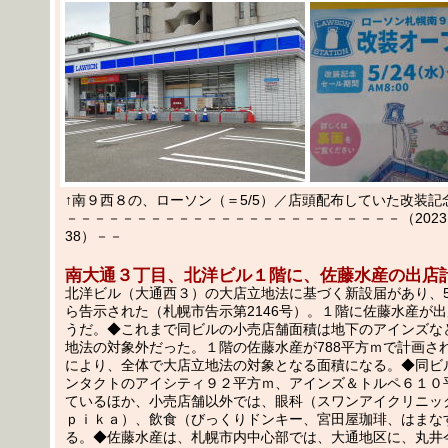
↑南９西８の、ローソン（＝5/5）／店頭配布していた改装記
－－－－－－－－－－－－－－－－－－－－－－－－（2023.05
38）－－
南大通３丁目、北洋ビル１階に、佐藤水産の出店
北洋ビル（大通西３）の大店立地法に基づく新設届があり、5
ら告示された（札幌市告示第2146号）。１階に佐藤水産が
うだ。◆これまで同ビルの小売店舗面積は地下のアインズな
地法の対象外だった。１階の佐藤水産が788平方ｍで計画さ
により、全体で大店立地法の対象となる面積になる。◆同ビ
ンタクトのアイシティ９２平方ｍ、アインズ＆トルペ６１０
ているほか、小売店舗以外では、眼科（スワンアイクリニッ
ｐｉｋａ）、飲食（びっくりドンキー、宮田屋珈琲、はまな
る。◆佐藤水産は、札幌市内中心部では、大通地区に、丸井