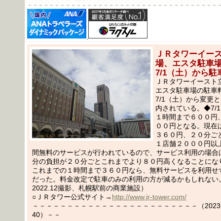
－－－－－－－－－－－－－－－－－－－－－－－－－－－－－－－－－－－
ＪＲタワーイー
場、エスタ駐車
7/1（土）から
ＪＲタワーイースト
エスタ駐車場の駐車
7/1（土）から変更
内されている。◆7/
１時間まで６００円
００円となる。現在
３６０円、２０分ご
１店舗２０００円以
間無料のサービスが行われているので、サービス利用の場合
分の負担が２０分ごとこれまでより８０円高くなることにな
これまでの１時間まで３６０円なら、無料サービスを利用せ
だった。料金改定で駐車のみの利用の方が減るかもしれない
2022.12撮影、札幌駅前の商業施設）
○ＪＲタワー公式サイト→
http://www.jr-tower.com/
－－－－－－－－－－－－－－－－－－－－－－－－（2023.05
40）－－