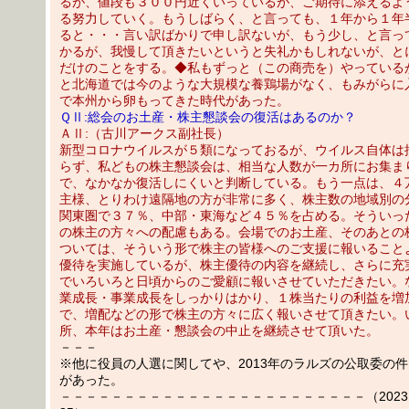
るが、値段も３００円近くいっているが、ご期待に添えるよ
る努力していく。もうしばらく、と言っても、１年から１年
ると・・・言い訳ばかりで申し訳ないが、もう少し、と言っ
かるが、我慢して頂きたいというと失礼かもしれないが、と
だけのことをする。◆私もずっと（この商売を）やっている
と北海道では今のような大規模な養鶏場がなく、もみがらに
で本州から卵もってきた時代があった。
ＱⅡ:総会のお土産・株主懇談会の復活はあるのか？
ＡⅡ:（古川アークス副社長）
新型コロナウイルスが５類になっておるが、ウイルス自体は
らず、私どもの株主懇談会は、相当な人数が一カ所にお集ま
で、なかなか復活しにくいと判断している。もう一点は、４
主様、とりわけ遠隔地の方が非常に多く、株主数の地域別の
関東圏で３７％、中部・東海など４５％を占める。そういっ
の株主の方々への配慮もある。会場でのお土産、そのあとの
ついては、そういう形で株主の皆様へのご支援に報いること
優待を実施しているが、株主優待の内容を継続し、さらに充
でいろいろと日頃からのご愛顧に報いさせていただきたい。
業成長・事業成長をしっかりはかり、１株当たりの利益を増
で、増配などの形で株主の方々に広く報いさせて頂きたい。
所、本年はお土産・懇談会の中止を継続させて頂いた。
－－－
※他に役員の人選に関してや、2013年のラルズの公取委の
があった。
－－－－－－－－－－－－－－－－－－－－－－－－（2023.05