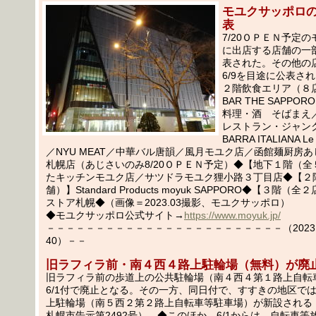
モユクサッポロ
表
7/20ＯＰＥＮ予定
に出店する店舗の一部
表された。その他の
6/9を目途に公表さ
２階飲食エリア（８店
BAR THE SAPPOR
料理・酒 そばまえ
レストラン・ジャン
BARRA ITALIANA 
／NYU MEAT／中華バル唐韻／風月モユク店／函館麺厨房
札幌店（あじさいのみ8/20ＯＰＥＮ予定）◆【地下１階（全
たキッチンモユク店／サツドラモユク狸小路３丁目店◆【２
舗）】Standard Products moyuk SAPPORO◆【３階
ストア札幌◆（画像＝2023.03撮影、モユクサッポロ）
◆モユクサッポロ公式サイト→
https://www.moyuk.jp/
－－－－－－－－－－－－－－－－－－－－－－－－（2023.05
40）－－
旧ラフィラ前・南４西４路上駐輪場（無料）が廃
旧ラフィラ前の歩道上の公共駐輪場（南４西４第１路上自転
6/1付で廃止となる。その一方、同日付で、すすきの地区で
上駐輪場（南５西２第２路上自転車等駐車場）が新設される（20
札幌市告示第2492号）。◆このほか、6/1からは、自転車等