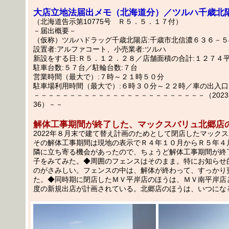
大店立地法届出メモ（北海道分）／ツルハ千歳北
（北海道告示第10775号 Ｒ５．５．１７付）
－届出概要－
（仮称）ツルハドラッグ千歳北陽店:千歳市北信濃６３６－
設置者:アルファコート、小売業者:ツルハ
新設をする日:Ｒ５．１２．２８／店舗面積の合計:１２７４
駐車台数:５７台／駐輪台数:７台
営業時間（最大で）:７時～２１時５０分
駐車場利用時間（最大で）:６時３０分～２２時／車の出入口
－－－－－－－－－－－－－－－－－－－－－－－－（2023.05
36）－－
解体工事期間が終了した、マックスバリュ北郷店
2022年８月末で建て替え計画のためとして閉店したマック
その解体工事期間は現地の表示でＲ４年１０月からＲ５年４
隣に立ち寄る機会があったので、ちょうど解体工事期間が終
子をみてみた。◆周囲のフェンスはそのまま。特にお知らせ
のがさみしい。フェンスの中は、解体が終わって、すっかり
た。◆同時期に閉店したＭＶ平岸店のほうは、ＭＶ南平岸店と
度の新規出店が計画されている。北郷店のほうは、いつにな