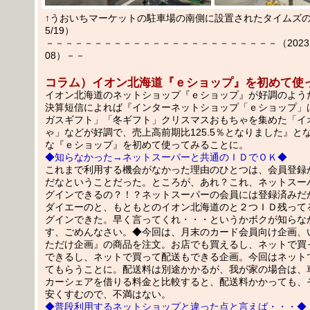
↑うおいちマーケットの駐車場の南側に設置されたタイムズ
5/19）
－－－－－－－－－－－－－－－－－－－－－－－－（2023.05
08）－－
コラム）イオン北海道『ｅショップ』を初めて使
イオン北海道のネットショップ『ｅショップ』が好調のようだ。
決算短信によれば『インターネットショップ「ｅショップ」
ガスギフト」「冬ギフト」クリスマスおもちゃを集めた「イ
ゃ」などが好調で、売上高前期比125.5％となりました』と
な『ｅショップ』を初めて使ってみることに。
◆知らなかった→ネットスーパーと共通のＩＤでＯＫ◆
これまで利用する機会がなかった理由のひとつは、会員登録
だなということだった。ところが、あれ？これ、ネットスー
グインできるの？！？ネットスーパーの会員には登録済みだ
ダイエーのと、もともとのイオン北海道のと２つＩＤ残って
グインできた。早く言ってくれ・・・というかボクが知らな
す、ごめんなさい。◆今回は、月末のカード会員向け企画、
ただけ企画』の商品を注文。お店でも買えるし、ネットで買
できるし、ネットで買って配送もできる企画。今回はネット
てもらうことに。配送料は別途かかるが、我が家の場合は、
カーシェアを借りる料金と比較すると、配送料かかっても、
安くすむので、不満はない。
◆普段利用するネットショップと違った点と言えば・・・◆