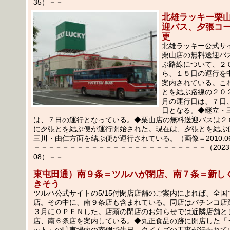
35）－－
北雄ラッキー栗
迎バス、夕張コ
更
北雄ラッキー公式サ
栗山店の無料送迎バ
ぶ路線について、２
ら、１５日の運行を
案内されている。こ
とを結ぶ路線の２０
月の運行日は、７日
日となる。◆継立・
は、７日の運行となっている。◆栗山店の無料送迎バスは２
に夕張とを結ぶ便が運行開始された。現在は、夕張とを結ぶ
三川・由仁方面を結ぶ便が運行されている。（画像＝2010.0
－－－－－－－－－－－－－－－－－－－－－－－－（2023.05
08）－－
東屯田通）南９条＝ツルハが閉店、南７条＝新し
きそう
ツルハ公式サイトの5/15付閉店店舗のご案内によれば、全
店。その中に、南９条店も含まれている。同店はパチンコ店
３月にＯＰＥＮした。店頭の閉店のお知らせでは近隣店舗と
店、南６条店を案内している。◆丸正食品の跡に開店した「
ット」の駐車場内の南側で先日、タイムズの工事が行われて