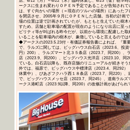
店、6/12（月）～6/22（木）臨時休業し、6/23（金）朝９
ークスに生まれ変わりＯＰＥＮ予定であることが告知されて
は、すぐ向かいの場所（＝現在のツルハの場所）にあったフ
を閉店させ、2005年９月にＯＰＥＮした店舗。当初の計画
場の位置は逆で計画されていたが、もともと生えていた樹木
すため、店舗と駐車場の配置が現在のようになり出店に至っ
ビリティ等が叫ばれる昨今だが、以前から環境に配慮した取
いることを駐車場内の樹木が、象徴していると言えるのでは
◆アークスの2023.5.23付・有価証券報告書によれば、『
で、ラルズに関しては、ビッグハウス白石店（2023.6、投
円）200）、ラルズマート北３５条店（2023.7、同200）
店（2023.9、同200）、ビッグハウス光洋店（2023.10、同
ている。白石店以降も、既存店舗のリニューアルが続きそう
外では、福原で、ビッグハウス中標津店（2023.4、同292）
休業中）、ぴあざフクハラ西１８条店（2023.7、同220）
で、ビッグハウスメッセ店（2023.7、同245）、道南ラル
ークス港町店（2023.9以降、同200）の改修計画があげられ