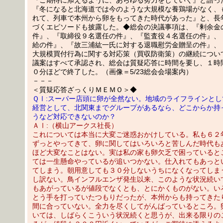
『冬になると北海道では今のような大規模な養鶏場がなく、
れて、列車で本州から卵をもってきた時代があった』と、長
づくエピソードも披露した。◆総会の決議事項は、『剰余金
件』、『取締役９名選任の件』、『監査役４名選任の件』、
給の件』、『故三浦紘一氏に対する退職慰労金贈呈の件』、
大規模買付行為に関する対応策（買収防衛策）の継続につい
議案はすべて承認され、総会は質疑応答に時間を要し、１時
０分ほどで終了した。（画像＝5/23総会会場案内）
－－－
＜質疑応答ざっくりＭＥＭＯ＞◆
ＱⅠ:スーパー店頭に卵が全然ない。地域のライフラインとし
経営として、北関東までグループがあるなら、どこからか持
うなど対応できないのか？
ＡⅠ:（横山アークス社長）
これについては本当に大変ご迷惑おかけしている。私も６２
ずっとやってきて、卵に関してはいろいろと苦しんだ時代も
ほど大変なことはない。実は私の家も卵欠乏で困っていると
ては一生懸命やっているが追いつかない。仕入れてもあっと
てしまう。朝用意しても３０分しないうちになくなってしま
し訳ない。鳥インフルエンザ発生以来、このような状況続い
もあがっているが値段でなくとも、とにかくものがない。い
とう手を打っていたつもりだったが、本州からも持ってきた
間に合っていない。全力を尽くしてがんばっているところ。
いては、しばらくこういう状況続くと思うが、出来る限りの