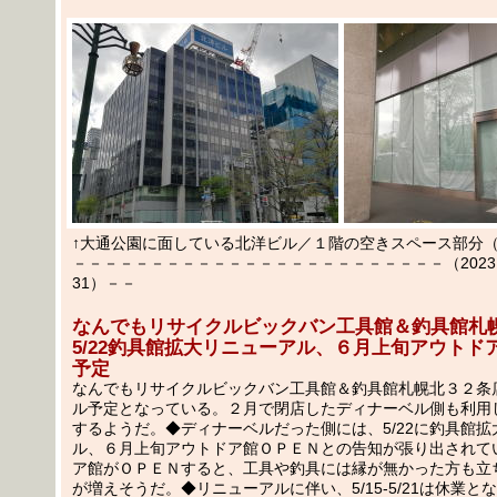
↑大通公園に面している北洋ビル／１階の空きスペース部分（＝
－－－－－－－－－－－－－－－－－－－－－－－－（2023.05
31）－－
なんでもリサイクルビックバン工具館＆釣具館札
5/22釣具館拡大リニューアル、６月上旬アウトド
予定
なんでもリサイクルビックバン工具館＆釣具館札幌北３２条
ル予定となっている。２月で閉店したディナーベル側も利用
するようだ。◆ディナーベルだった側には、5/22に釣具館拡
ル、６月上旬アウトドア館ＯＰＥＮとの告知が張り出されて
ア館がＯＰＥＮすると、工具や釣具には縁が無かった方も立
が増えそうだ。◆リニューアルに伴い、5/15-5/21は休業とな