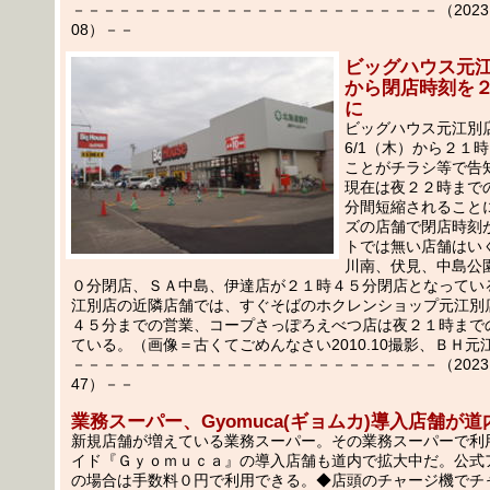
－－－－－－－－－－－－－－－－－－－－－－－－（2023.05
08）－－
ビッグハウス元江
から閉店時刻を
に
ビッグハウス元江別
6/1（木）から２１
ことがチラシ等で告
現在は夜２２時まで
分間短縮されること
ズの店舗で閉店時刻
トでは無い店舗はい
川南、伏見、中島公
０分閉店、ＳＡ中島、伊達店が２１時４５分閉店となってい
江別店の近隣店舗では、すぐそばのホクレンショップ元江別
４５分までの営業、コープさっぽろえべつ店は夜２１時まで
ている。（画像＝古くてごめんなさい2010.10撮影、ＢＨ元
－－－－－－－－－－－－－－－－－－－－－－－－（2023.05
47）－－
業務スーパー、Gyomuca(ギョムカ)導入店舗が
新規店舗が増えている業務スーパー。その業務スーパーで利
イド『Ｇｙｏｍｕｃａ』の導入店舗も道内で拡大中だ。公式
の場合は手数料０円で利用できる。◆店頭のチャージ機でチ