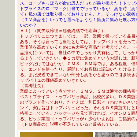
ス、コープさっぽろが命の恩人だったが乗り換えた！トップ
トプライスのロゴマ－ク目当てで行っているが、ある時（あ
て）私の店では取り扱っておりません、と、そっけない返答
（ＴＶ商品を）いつでも選べるような１箇所に集めた展示方
いのか？
Ａ１）（関矢取締役＝総会終結で任期満了）
トップバリュにつきましては、一部、業態で扱っている品目
ある。そうは言っても当社としては、トップバリュを売って
業価値を高めていくためにも大事な商品だと考えている。ト
品揃えについては、当社の中でしっかり共有化して、しっか
るようしていきたい。◆１カ所に集めてというお話しは、新
ビッグだけではないが、ＧＭＳ、ＳＭ等では、ある程度、催
り、エンドを使ったり、展開してお客様に認知いただけるよ
る。まだ浸透できていない部分もあるかと思うので引き続き
ップバリュの価値高めていきたい。
（青栁社長）
業態によってという点ですと、ＧＭＳ、ＳＭは通常の価格帯
ベストプライス・トップバリュ商品、比較的多い。ＤＳ業態
のブランド作っており、たとえば、和日彩々（わびさいさい
ンド、実は昔はトップバリュだった。それをＤＳ業態向けと
格帯にしている。パッケージを見て頂ければ、イオンＤＳ商
る。ビッグ業態（トップバリュが）少ないよねは、ご指摘の
（ＰＢ商品の）説明が不足していると反省している。