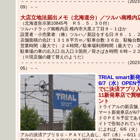
－－－－－－－－－－－－－－－－－－－－－－－－（2023.05
09）－－
大店立地法届出メモ（北海道分）／ツルハ南稚内
（北海道告示第10845号 Ｒ５．５．３０付）
ツルハドラッグ南稚内店:稚内市大黒２丁目９－１ほか
設置者・小売業者:（株）ツルハ／新設をする日:Ｒ６．１．
店舗面積の合計:１３１８平方ｍ／駐車台数:３６台、駐輪台数
営業時間（最大で）:２４時間／駐車場利用時間（最大で）:
駐車場の車の出入口:出入口３箇所／荷さばき時間:６時～２
（※現店舗の建て替えのようだ）
－－－－－－－－－－－－－－－－－－－－－－－－（2023.05
05）－－
TRIAL smart
6/7（水）OPEN
でに決済アプリ入
11新発寒店で買物
ント
トライアルの新店舗
マート新発寒店が6/
ドＯＰＥＮ予定であ
イトで告知されてい
によれば、6/6（火
アルの決済アプリＳＵ－ＰＡＹに入会し、6/7（水）～6/11