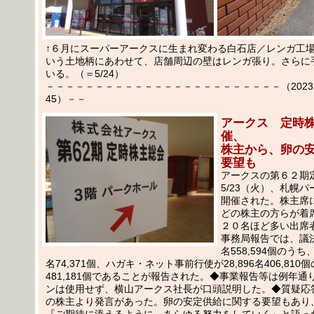
↑６月にスーパーアークスに生まれ変わる白石店／レンガ工
いう土地柄にあわせて、店舗周辺の壁はレンガ張り。さらに
いる。（＝5/24）
－－－－－－－－－－－－－－－－－－－－－－－－（2023.05
45）－－
アークス 定時
催、
株主から、卵の
要望も
アークスの第６２期
5/23（火）、札幌
開催された。株主席
どの株主の方らが着
２０名ほど多い出席
事務局報告では、議決権
名558,594個のう
名74,371個、ハガキ・ネット事前行使が28,896名406,810個の
481,181個であることが報告された。◆事業報告等は例年通
ンは使用せず、横山アークス社長が口頭説明した。◆質疑応
の株主より発言があった。卵の安定供給に関する要望もあり
『ご期待に添えるように、あらゆる努力をしていく』と語っ