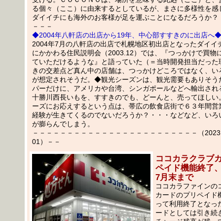
る個々（ここ）に由来するとしているが、まさに多様性を感
ダイイチにも海外のお客様が足を運ぶことになるだろうか？
－－－
◆2004年八軒店の出店から19年、中心部すすきのに出店へ
2004年7月の八軒店の出店で札幌地区初出店となったダイイ
にかかわる住民説明会（2003.12）では、『つっかけで買物
ていただけるような』と語っていた（＝当時開発担当だった
きの交差点ど真ん中の店舗は、つっかけどころではなく、い
が想定されそうだ。◆観光シーズンは、観光需要もありそう
パーだけに、アメリカや台湾、シンガポールなどへ輸出され
十勝川西長いもを、すすきのでも、どーんと、売ってほしい
ーズにお応えするという点は、帯広の飲食店街で６３年間営
経験が生きてくるのでないだろうか？・・・などなど、いろ
が膨らんでしまう。
－－－－－－－－－－－－－－－－－－－－－－－－（2023.05
01）－－
ココカラクラブ
ペイド機能終了
7月末まで
ココカラファインの
カードのプリペイド機
って利用終了となっ
ードとしては引き続