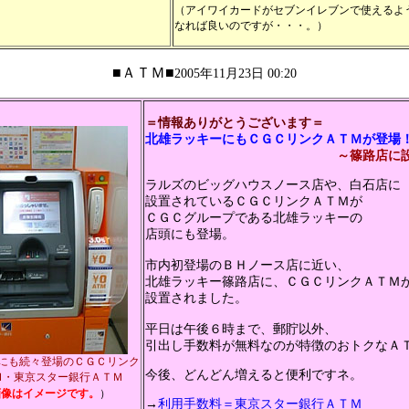
（アイワイカードがセブンイレブンで使えるよ
なれば良いのですが・・・。）
■ＡＴＭ■
2005年11月23日 00:20
＝情報ありがとうございます＝
北雄ラッキーにもＣＧＣリンクＡＴＭが登場
～篠路店に
ラルズのビッグハウスノース店や、白石店に
設置されているＣＧＣリンクＡＴＭが
ＣＧＣグループである北雄ラッキーの
店頭にも登場。
市内初登場のＢＨノース店に近い、
北雄ラッキー篠路店に、ＣＧＣリンクＡＴＭ
設置されました。
平日は午後６時まで、郵貯以外、
引出し手数料が無料なのが特徴のおトクなＡ
内にも続々登場のＣＧＣリンク
今後、どんどん増えると便利ですネ。
Ｍ・東京スター銀行ＡＴＭ
画像はイメージです。
）
→
利用手数料＝東京スター銀行ＡＴＭ