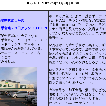
■ＯＰＥＮ■
2005年11月28日 02:20
ホーマック色は、あまり感じず、ホー
わかるのは、チラシや看板などの端に
新業態店舗１号店
てるＨｏｍａｃロゴと、店内ところど
ｅ手宮店２３日グランドＯＰＥＮ
ジナル商品を見てわかる。入店後「１
ップか、なんかかと思った」とつぶや
新業態店舗の１号店となる
高校生も。
ｅ手宮店が、２３日グランドＯＰ
ニ＋ドラックストア＋ホーム
陳列棚が、お店の手前から奥まで、ず
う表現がされ報道されている。
１本繋がっているので、途中で抜けら
バラエティストアってどんな
結局端から端まで見てしまう。ペット
てことで、
売場の通路は、片側の棚が犬用、片側
てみました。
猫用になっていたのがおもしろかった
ロシア人のお客様を発見っ！食器洗い
風呂洗い洗剤と、トイレ洗い洗剤と、
区別付くの？？？って聞いてみたかっ
ロシア語わかりません・・・。
冷凍食品や、加工食品、酒、米なども
価格はけして高いわけではなく、５０
ボトル飲料も９８円だったりする。
たしかに、べんりーかも？！？