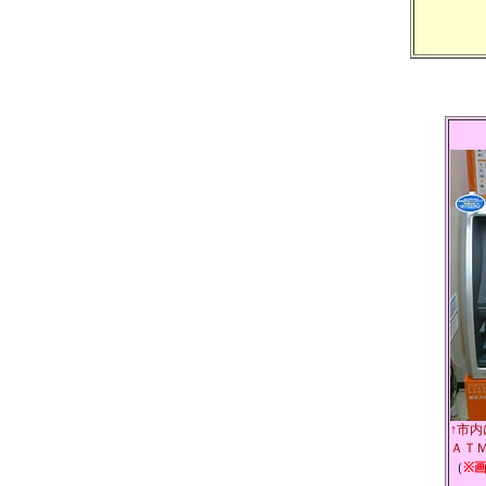
↑市
ＡＴ
（
※