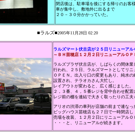
閉店後は、駐車場を後にする帰りのお客
車が集中し、敷地外に出るまで
２０－３０分かかっていた。
■ラルズ■
2005年11月28日 02:20
ラルズマート伏古店が２５日リニューアル
～ＢＨ苗穂店１２月２日リニューアルＯＰ
ラルズプラザ伏古店が、しばらくの間休業
行われ、２５日、ラルズマートとしてリニ
ＯＰＥＮ。出入り口の変更もあり、純水の
設置され、テラオカさん大忙し。
レイアウトが変わると、広く感じました。
２，３番、４，５番レジを背中合わせ配置
レジ前の棚を連結で大きく取ったりの工夫
アリオの渋滞の車列が店舗の前まで連なっ
ビッグハウス苗穂店も２７日で一時閉店し
売場を改装、１２月２日にリニューアルＯ
・・・と、リニューアルが続きます。