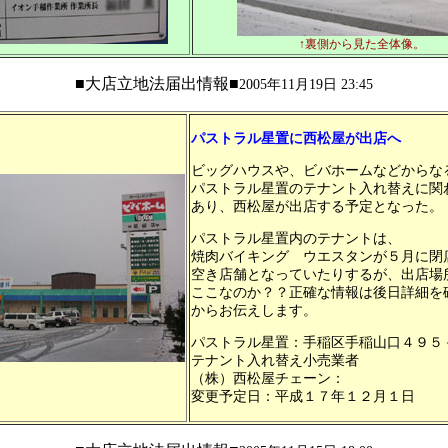
↑裏側から見た全体像。
■大店立地法届出情報■
2005年11月19日 23:45
パストラル星置に西松屋が出店へ
ビッグハウスや、ビバホームなどからな
パストラル星置のテナント入れ替えに関
あり、西松屋が出店する予定となった。
パストラル星置内のテナントは、
焼肉バイキング ウエスタンが５月に閉
空き店舗となっていたりするが、出店場
ここなのか？？正確な情報は後日詳細を
からお伝えします。
パストラル星置：手稲区手稲山口４９５
テナント入れ替え小売業者
（株）西松屋チェーン：
変更予定日：平成１７年１２月１日