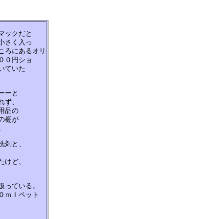
マックだと
小さく入っ
ころにあるオリ
００円ショ
いていた
ーーと
れず、
用品の
の棚が
。
洗剤と、
たけど、
扱っている。
０ｍｌペット