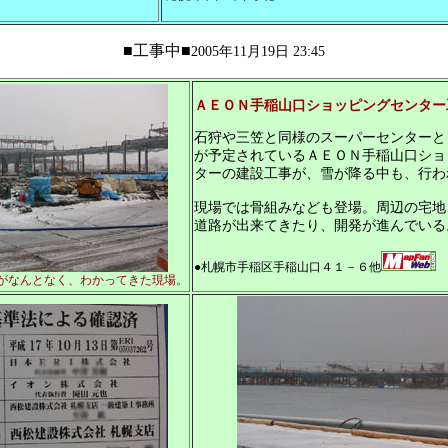
■工事中■
2005年11月19日 23:45
ＡＥＯＮ手稲山口ショッピングセンター
石狩や三笠と同様のスーパーセンターと
が予定されているＡＥＯＮ手稲山口ショ
ターの建設工事が、雪が降る中も、行わ
現場では骨組みなども登場。周辺の宅地
道路が出来てきたり、開発が進んでいる
●札幌市手稲区手稲山口４１－６他
形がなんとなく、わかってきた現場。