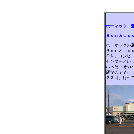
ホーマック 
Ｂｅｎ＆Ｌｅ
ホーマックの
Ｂｅｎ＆Ｌｅ
ＥＮ。コンビ
センターとい
いったいその
店なの？？っ
２３日、行っ