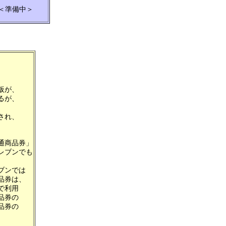
＜準備中＞
板が、
るが、
され、
通商品券」
レブンでも
、
ブンでは
品券は、
で利用
品券の
品券の