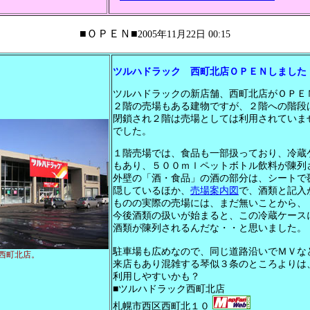
■ＯＰＥＮ■
2005年11月22日 00:15
ツルハドラック 西町北店ＯＰＥＮしました
ツルハドラックの新店舗、西町北店がＯＰＥ
２階の売場もある建物ですが、２階への階段
閉鎖され２階は売場としては利用されていま
でした。
１階売場では、食品も一部扱っており、冷蔵
もあり、５００ｍｌペットボトル飲料が陳列
外壁の「酒・食品」の酒の部分は、シートで
隠しているほか、
売場案内図
で、酒類と記入
ものの実際の売場には、まだ無いことから、
今後酒類の扱いが始まると、この冷蔵ケース
酒類が陳列されるんだな・・と思いました。
駐車場も広めなので、同じ道路沿いでＭＶな
西町北店。
来店もあり混雑する琴似３条のところよりは
利用しやすいかも？
■ツルハドラック西町北店
札幌市西区西町北１０