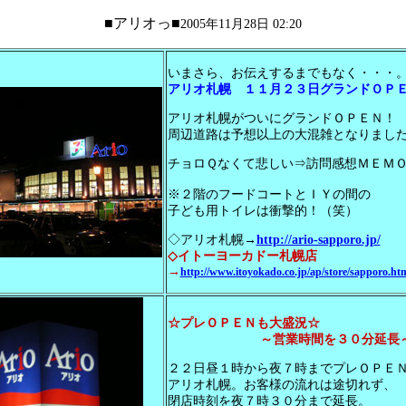
■アリオっ■
2005年11月28日 02:20
いまさら、お伝えするまでもなく・・・
アリオ札幌 １１月２３日グランドＯＰ
アリオ札幌がついにグランドＯＰＥＮ！
周辺道路は予想以上の大混雑となりまし
チョロＱなくて悲しい⇒訪問感想ＭＥＭ
※２階のフードコートとＩＹの間の
子ども用トイレは衝撃的！（笑）
◇アリオ札幌
→
http://ario-sapporo.jp/
◇イトーヨーカドー札幌店
→
http://www.itoyokado.co.jp/ap/store/sapporo.ht
☆プレＯＰＥＮも大盛況☆
～営業時間を３０分延長
２２日昼１時から夜７時までプレＯＰＥ
アリオ札幌。お客様の流れは途切れず、
閉店時刻を夜７時３０分まで延長。