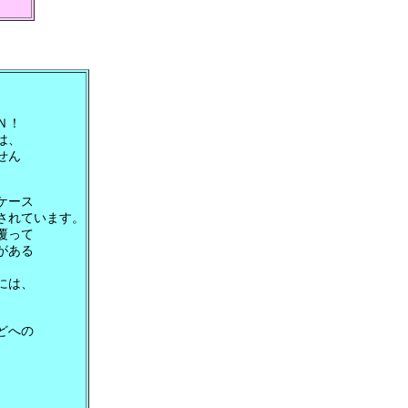
Ｎ！
は、
せん
ケース
されています。
覆って
がある
には、
どへの
、