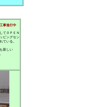
工事進行中
してＯＰＥＮ
ッピングセン
れている。
も新しい
。