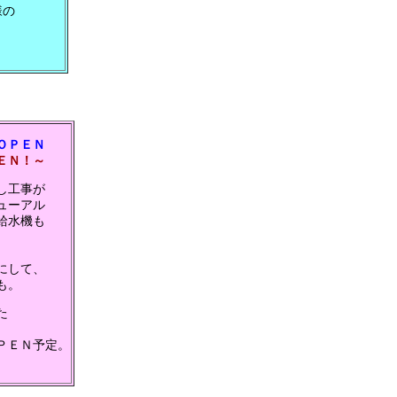
様の
ＯＰＥＮ
ＥＮ！～
し工事が
ューアル
給水機も
にして、
も。
た
ＰＥＮ予定。