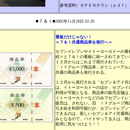
参考資料）ＯＰＥＮチラシ（ｐｄｆ）
■７＆Ｉ■
2005年11月28日 02:20
看板だけじゃない！
＝７＆Ｉ共通商品券を発行へ＝
セブンイレブンやイトーヨーカドーの看
続々と７＆Ｉの看板に統一されてきてい
１２月からはこれまで発行されていた
「ＩＹグループ商品券」がリニューアル
共通の商品券も発行される。
１２月から発行される「セブン＆アイ共
は、イトーヨーカドーのほか、セブンイ
利用が可能となる。商品券の販売店舗は
イトーヨーカドーなどのみでセブンイレ
販売は、されない。旧 ＩＹグループ商
引き続き利用可能だが、セブンイレブン
できるのは、新しいセブン＆アイ共通商
みとなるので、バイトやってる人は、商
処理に気をつけよう！！