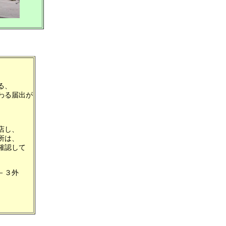
る、
わる届出が
店し、
所は、
確認して
－３外