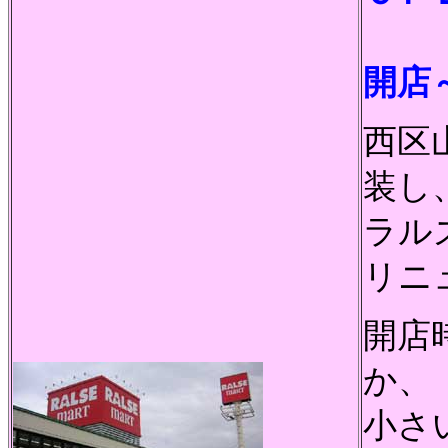
～
開店
西区
装し
ラル
リニ
開店
か、
小さ