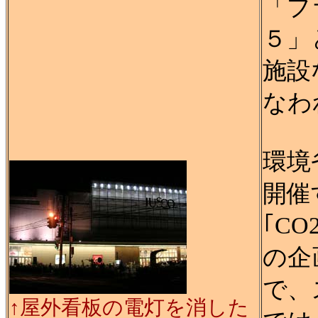
「ブ
５」
施設
なわ
環境
開催
｢C
の企
で、
↑屋外看板の電灯を消した