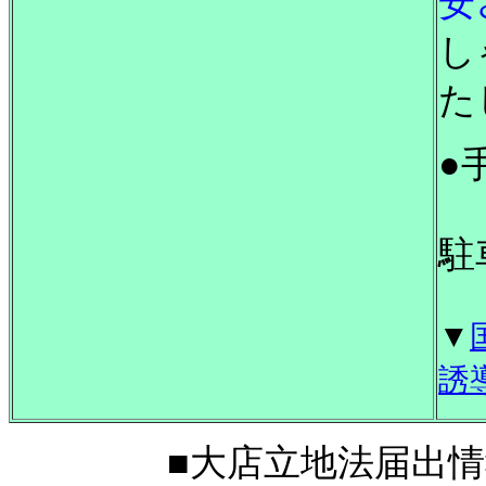
安
し
た
●
駐
▼
誘
■大店立地法届出情報■2