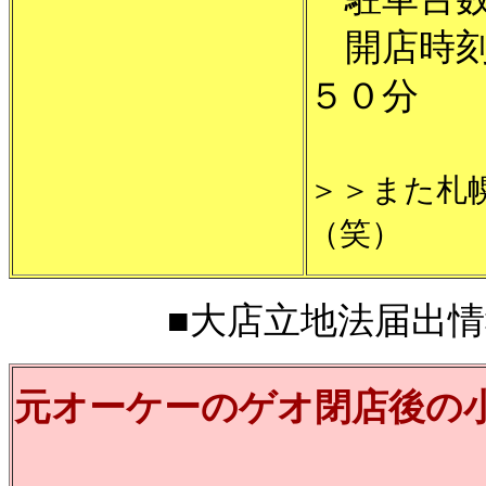
開店時刻
５０分
＞＞また札
（笑）
■大店立地法届出情報■2
元オーケーのゲオ閉店後の
⇒１００円