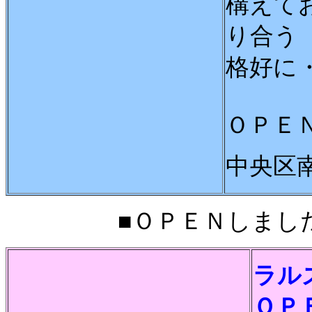
構えて
り合う
格好に
ＯＰＥ
中央区
■ＯＰＥＮしました■2
ラル
ＯＰ