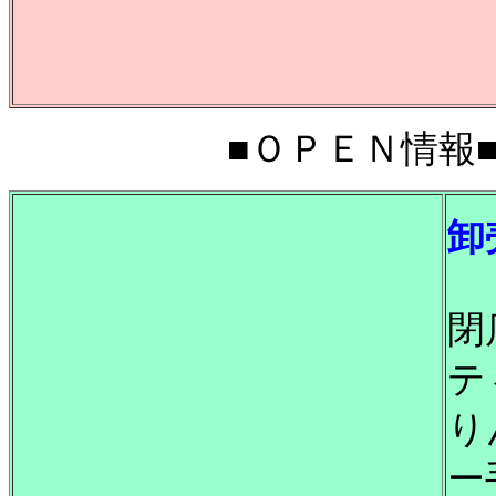
■ＯＰＥＮ情報■20
卸
閉
テ
り
ー