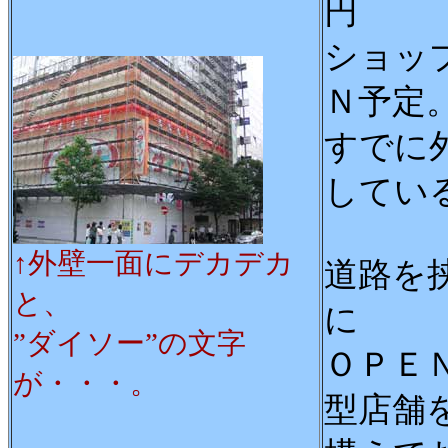
円
ショッ
Ｎ予定
すでに
してい
↑外壁一面にデカデカ
道路を
と、
に
”ダイソー”の文字
ＯＰＥ
が・・・。
型店舗