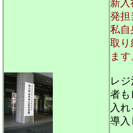
新入
発担
私自
取り
ます
レジ
者も
入れ
導入