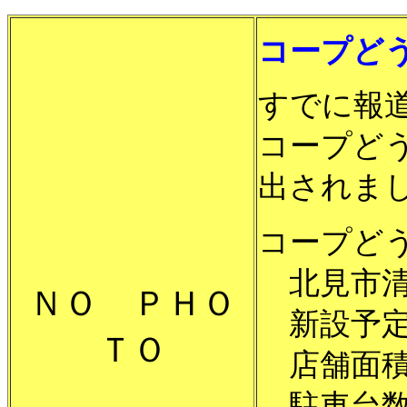
コープど
すでに報
コープど
出されま
コープど
北見市清
ＮＯ ＰＨＯ
新設予定
ＴＯ
店舗面積
駐車台数