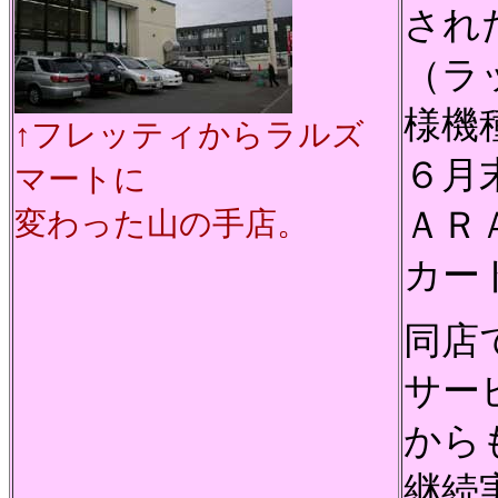
され
（ラ
様機
↑フレッティからラルズ
６月
マートに
ＡＲ
変わった山の手店。
カー
同店
サー
から
継続