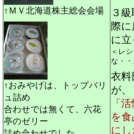
↑ＭＶ北海道株主総会会場
３級
際に
に立
＜レシ
な・・
衣料
↑おみやげは、トップバリ
が、
ュ詰め
「活
合わせでは無くて、六花
を食
亭のゼリー
にし
詰め合わせでした。