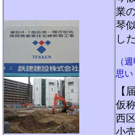
業
琴
し
（週
思い
【
仮
西
小