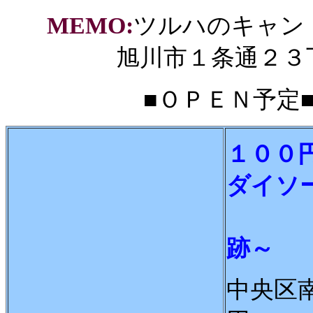
MEMO:
ツルハのキャン
旭川市１条通２３
■ＯＰＥＮ予定■20
１００
ダイソ
～中
跡～
中央区