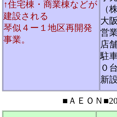
↑住宅棟・商業棟などが
（
建設される
大
琴似４ー１地区再開発
営
事業。
店
駐
０
新
■ＡＥＯＮ■200