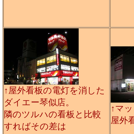
↑屋外看板の電灯を消した
ダイエー琴似店。
↑マ
隣のツルハの看板と比較
屋外
すればその差は