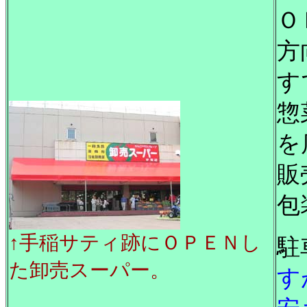
Ｏ
方
す
惣
を
販
包
↑手稲サティ跡にＯＰＥＮし
駐
た卸売スーパー。
す