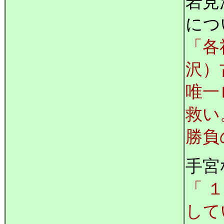
岩見
につ
「各
沢）
唯一
救い
勝負
手宮
「 
して