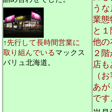
うな
業態
と１
他の
↑
先行して長時間営業に
取り組んでいる
マックス
２階
バリュ北海道。
店も
（お
あが
です