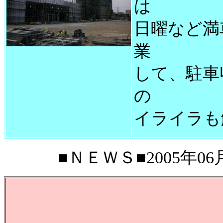
は
日曜など満
業
して、駐車
の
イライラも
■ＮＥＷＳ■2005年06月1