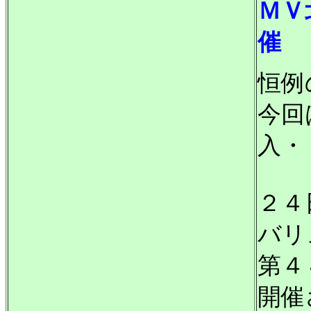
ＭＶ
催
恒例
今回
入・
２４
バリ
第４
開催