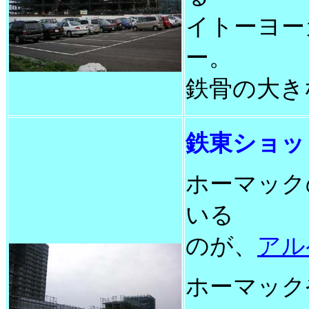
イトーヨー
ー。
鉄骨の大き
鉄東ショッ
ホーマック
いる
のが、
アル
ホーマック