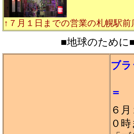
↑７月１日までの営業の札幌駅前
■地球のために■20
ブラ
＝
＝
６月
０時