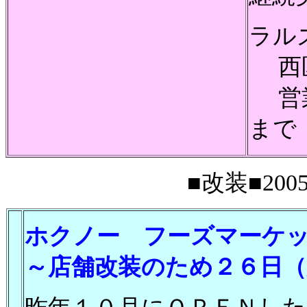
ラル
西区
営業
まで
■改装■2005
ホクノー フーズマーケ
～店舗改装のため２６日（