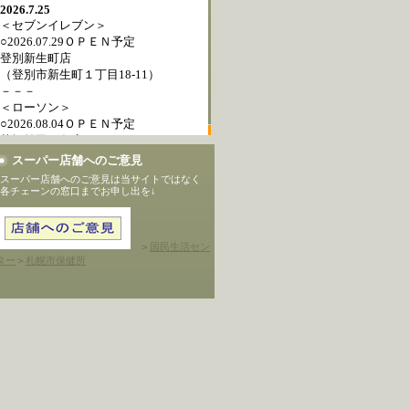
スーパー店舗へのご意見
スーパー店舗へのご意見は当サイトではなく
各チェーンの窓口までお申し出を↓
＞
国民生活セン
ター
＞
札幌市保健所