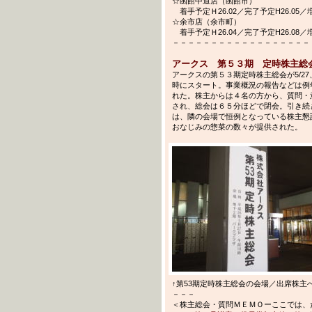
☆函館中道店（函館市）
着手予定Ｈ26.02／完了予定H26.05／
☆余市店（余市町）
着手予定Ｈ26.04／完了予定H26.08／
－－－－－－－－－－－－－－－－－－－－－
アークス 第５３期 定時株主総
アークスの第５３期定時株主総会が5/2
時にスタート。事業概況の報告などは例
れた。株主からは４名の方から、質問・
され、総会は６５分ほどで閉会。引き続
は、隣の会場で恒例となっている株主懇
おなじみの惣菜の数々が提供された。
↑第53期定時株主総会の会場／出席株
－－－
＜株主総会・質問ＭＥＭＯーここでは、