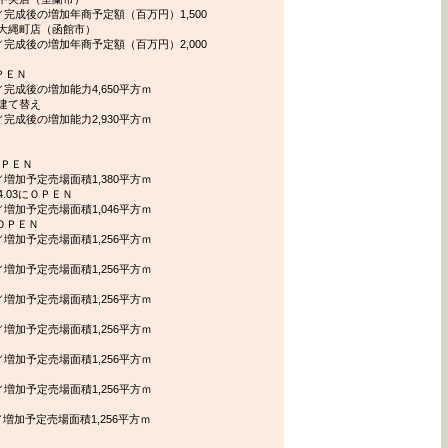
／完成後の増加年商予定額（百万円）1,500
大縄町店（函館市）
／完成後の増加年商予定額（百万円）2,000
ＰＥＮ
／完成後の増加能力4,650平方ｍ
建て替え
／完成後の増加能力2,930平方ｍ
ＯＰＥＮ
／増加予定売場面積1,380平方ｍ
.03にＯＰＥＮ
／増加予定売場面積1,046平方ｍ
にＯＰＥＮ
／増加予定売場面積1,256平方ｍ
／増加予定売場面積1,256平方ｍ
／増加予定売場面積1,256平方ｍ
／増加予定売場面積1,256平方ｍ
／増加予定売場面積1,256平方ｍ
／増加予定売場面積1,256平方ｍ
／増加予定売場面積1,256平方ｍ