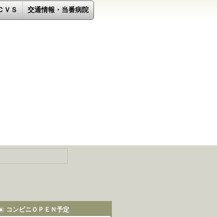
ＣＶＳ
交通情報・当番病院
コンビニＯＰＥＮ予定