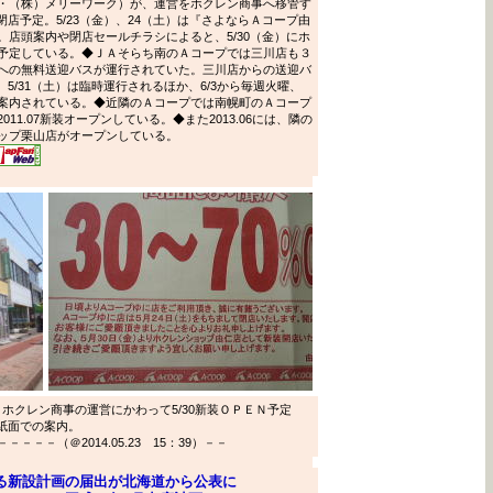
・（株）メリーワーク）が、運営をホクレン商事へ移管す
閉店予定。5/23（金）、24（土）は『さよならＡコープ由
店頭案内や閉店セールチラシによると、5/30（金）にホ
予定している。◆ＪＡそらち南のＡコープでは三川店も３
への無料送迎バスが運行されていた。三川店からの送迎バ
、5/31（土）は臨時運行されるほか、6/3から毎週火曜、
案内されている。◆近隣のＡコープでは南幌町のＡコープ
1.07新装オープンしている。◆また2013.06には、隣の
ップ栗山店がオープンしている。
。ホクレン商事の運営にかわって5/30新装ＯＰＥＮ予定
シ紙面での案内。
－－（＠2014.05.23 15：39）－－
る新設計画の届出が北海道から公表に