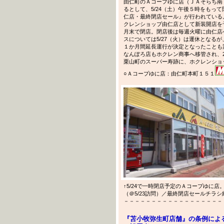
由仁町のＡコープゆに店（ＪＡそらち南
るとして、5/24（土）午後５時をもって
仁店・最終閉店セール』が行われている。
クレンショップ由仁店として新装開店を
月末で閉店。閉店後は毎週火曜に由仁店
スについては5/27（火）は運休となるが
１か月間延長運行が決定となったことも
なんぽろ店もホクレン商事へ移管され、201
栗山町のスーパー寿跡に、ホクレンショ
○Ａコープゆに店：由仁町本町１５１
↑5/24で一時閉店予定のＡコープゆに店
（＠5/23訪問）／最終閉店セールチラ
－－－－－－－－－－－－－－－－－－－－－
『苫小牧弥生町店舗』の条例によ