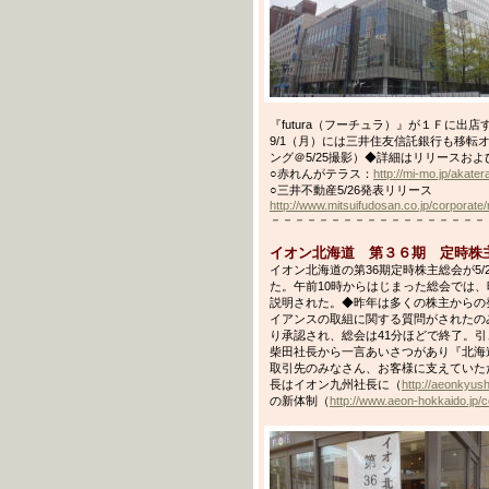
『futura（フーチュラ）』が１Ｆに出店
9/1（月）には三井住友信託銀行も移転
ング＠5/25撮影）◆詳細はリリースお
○赤れんがテラス：
http://mi-mo.jp/akater
○三井不動産5/26発表リリース
http://www.mitsuifudosan.co.jp/corporate
－－－－－－－－－－－－－－－－－－－－－
イオン北海道 第３６期 定時株
イオン北海道の第36期定時株主総会が5
た。午前10時からはじまった総会では
説明された。◆昨年は多くの株主からの
イアンスの取組に関する質問がされたの
り承認され、総会は41分ほどで終了。
柴田社長から一言あいさつがあり『北海
取引先のみなさん、お客様に支えていた
長はイオン九州社長に（
http://aeonkyus
の新体制（
http://www.aeon-hokkaido.jp/cor