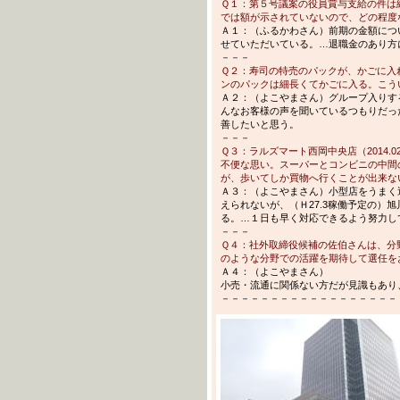
Ｑ１：第５号議案の役員賞与支給の件は
では額が示されていないので、どの程度
Ａ１：（ふるかわさん）前期の金額につ
せていただいている。…退職金のあり方
－－－
Ｑ２：寿司の特売のパックが、かごに入
ンのパックは細長くてかごに入る。こう
Ａ２：（よこやまさん）グループ入りす
んなお客様の声を聞いているつもりだっ
善したいと思う。
－－－
Ｑ３：ラルズマート西岡中央店（2014
不便な思い。スーパーとコンビニの中間
が、歩いてしか買物へ行くことが出来な
Ａ３：（よこやまさん）小型店をうまく
えられないが、（Ｈ27.3稼働予定の）
る。…１日も早く対応できるよう努力し
－－－
Ｑ４：社外取締役候補の佐伯さんは、分
のような分野での活躍を期待して選任を
Ａ４：（よこやまさん）
小売・流通に関係ない方だが見識もあり
－－－－－－－－－－－－－－－－－－－－－