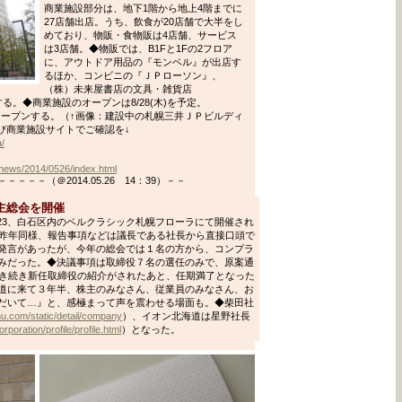
商業施設部分は、地下1階から地上4階までに
27店舗出店。うち、飲食が20店舗で大半をし
めており、物販・食物販は4店舗、サービス
は3店舗。◆物販では、B1Fと1Fの2フロア
に、アウトドア用品の『モンベル』が出店す
るほか、コンビニの『ＪＰローソン』、
（株）未来屋書店の文具・雑貨店
する。◆商業施設のオープンは8/28(木)を予定。
オープンする。（↑画像：建設中の札幌三井ＪＰビルディ
よび商業施設サイトでご確認を↓
a/
/news/2014/0526/index.html
－－（＠2014.05.26 14：39）－－
主総会を開催
/23、白石区内のベルクラシック札幌フローラにて開催され
、昨年同様、報告事項などは議長である社長から直接口頭で
発言があったが、今年の総会では１名の方から、コンプラ
みだった。◆決議事項は取締役７名の選任のみで、原案通
引き続き新任取締役の紹介がされたあと、任期満了となった
道に来て３年半、株主のみなさん、従業員のみなさん、お
だいて…』と、感極まって声を震わせる場面も。◆柴田社
hu.com/static/detail/company
）、イオン北海道は星野社長
poration/profile/profile.html
）となった。