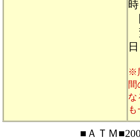
時
閉
変
日
※
間
な
も
■ＡＴＭ■200