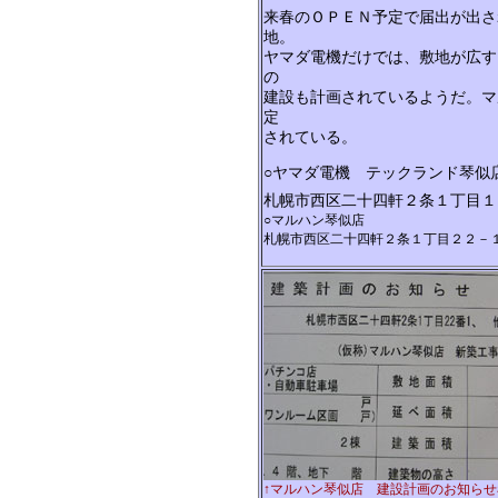
来春のＯＰＥＮ予定で届出が出さ
地。
ヤマダ電機だけでは、敷地が広す
の
建設も計画されているようだ。マ
定
されている。
○ヤマダ電機 テックランド琴似
札幌市西区二十四軒２条１丁目１
○マルハン琴似店
札幌市西区二十四軒２条１丁目２２－
↑マルハン琴似店 建設計画のお知らせ