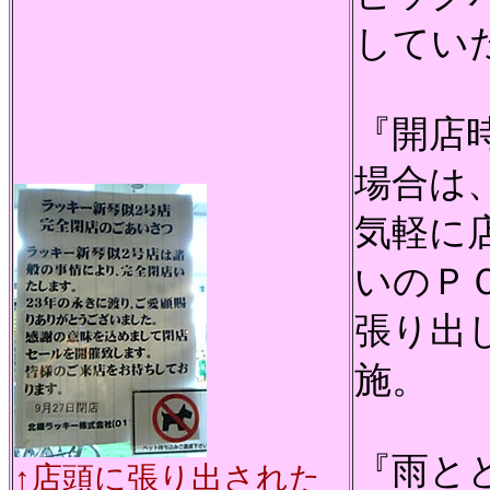
してい
『開店
場合は
気軽に
いのＰ
張り出
施。
『雨と
↑店頭に張り出された