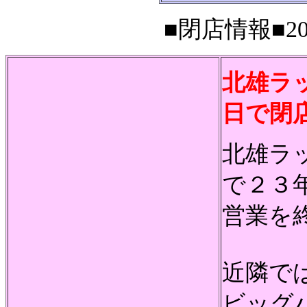
■閉店情報■200
北雄ラ
日で閉
北雄ラ
で２３
営業を
近隣で
ビッグ