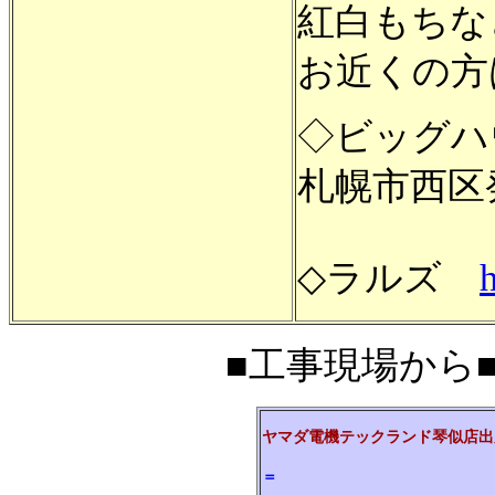
紅白もちな
お近くの方
◇ビッグハ
札幌市西区
◇ラルズ
h
■工事現場から■20
ヤマダ電機テックランド琴似店出
＝パチンコ・マル
＝