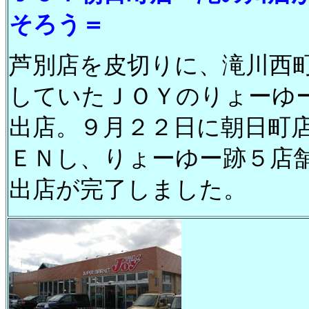
そろう＝
芦別店を皮切りに、滝川西
していたＪＯＹのりょーゆ
出店。９月２２日に朝日町
ＥＮし、りょーゆー跡５店
出店が完了しました。