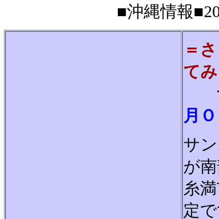
■沖縄情報■200
＝さ
てみ
サ
月Ｏ
サン
が南
糸満
定で