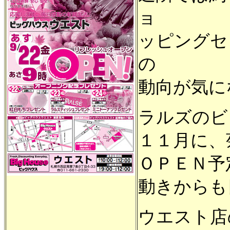
ョ
ッピングセ
の
動向が気に
ラルズのビ
１１月に、
ＯＰＥＮ予
動きからも
ウエスト店