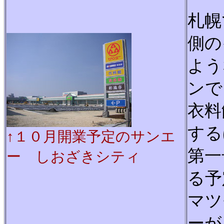
札幌
側の
よう
ンで
衣料
する
↑１０月開業予定のサンエ
第一
ー しおざきシティ
る予
マツ
ーが