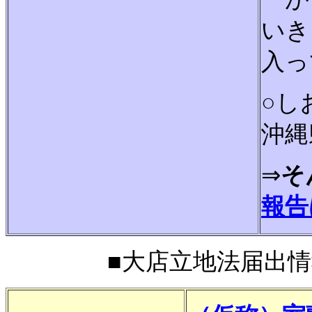
いき
入っ
○し
沖縄
⇒
そ
報告
■大店立地法届出情報■