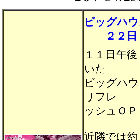
ビッグハウ
２２日（
１１日午後
いた
ビッグハウ
リフレ
ッシュＯＰ
近隣では約