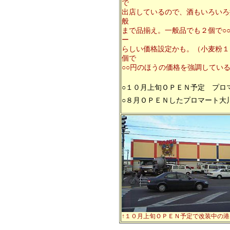
で
出店しているので、酒もいろいろ
般
まで品揃え。一般品でも２個で○
ー
らしい価格設定かも。（小麦粉１
個で
○○円のほうの価格を強調してい
○１０月上旬ＯＰＥＮ予定 プロマ
○８月ＯＰＥＮしたプロマート大川
↑１０月上旬ＯＰＥＮ予定で改装中の港