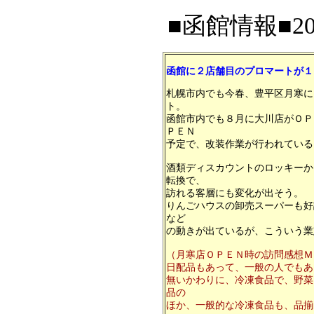
■函館情報■200
函館に２店舗目のプロマートが１
札幌市内でも今春、豊平区月寒に
ト。
函館市内でも８月に大川店がＯＰ
ＰＥＮ
予定で、改装作業が行われている
酒類ディスカウントのロッキーか
転換で、
訪れる客層にも変化が出そう。
りんごハウスの卸売スーパーも好
など
の動きが出ているが、こういう業
（月寒店ＯＰＥＮ時の訪問感想Ｍ
日配品もあって、一般の人でもあ
無いかわりに、冷凍食品で、野菜
品の
ほか、一般的な冷凍食品も、品揃