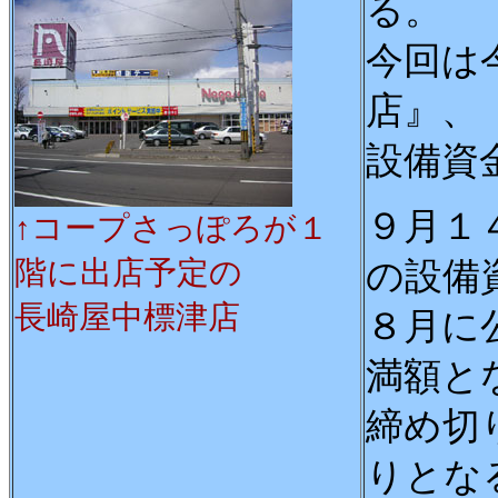
る。
今回は
店』、
設備資
９月１
↑コープさっぽろが１
階に出店予定の
の設備
長崎屋中標津店
８月に
満額と
締め切
りとな