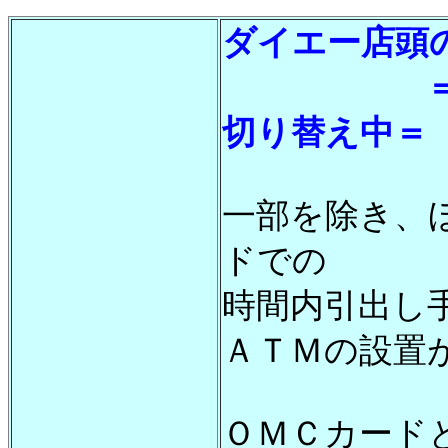
ダイエー店頭
＝順次 
切り替え中＝
一部を除き、
ドでの
時間内引出し
ＡＴＭの設置
ＯＭＣカード