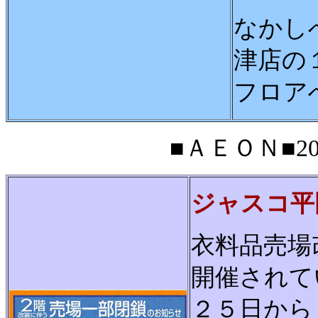
なかし
津店の
フロア
■ＡＥＯＮ■200
ジャスコ平
衣料品売場
開催されて
２５日から