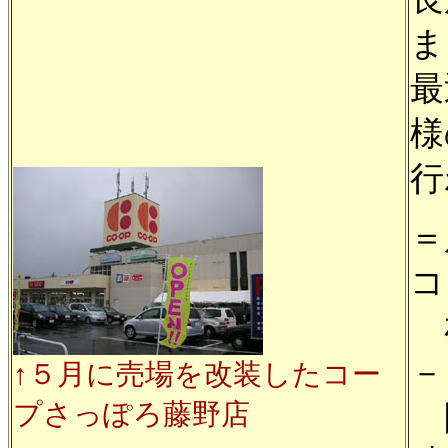
ま
最
様
行
＝
コ
札
－
↑５月に売場を改装したコー
プさっぽろ藤野店
開