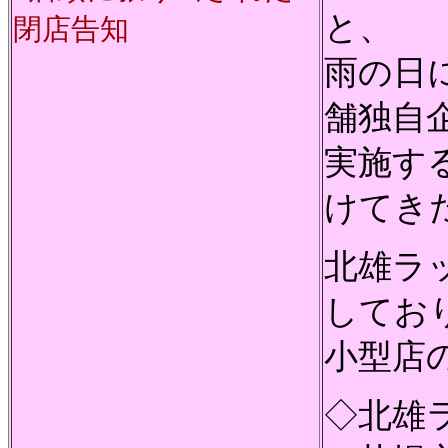
と、
閉店告知
雨の日
舗独自
実施す
けてき
北雄ラ
してお
小型店
◇北雄