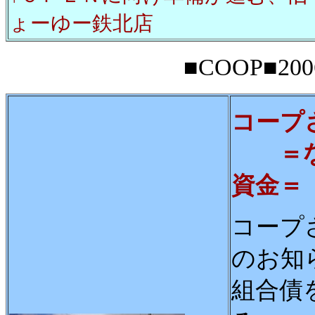
ょーゆー鉄北店
■COOP■20
コープ
＝なか
資金＝
コープ
のお知
組合債