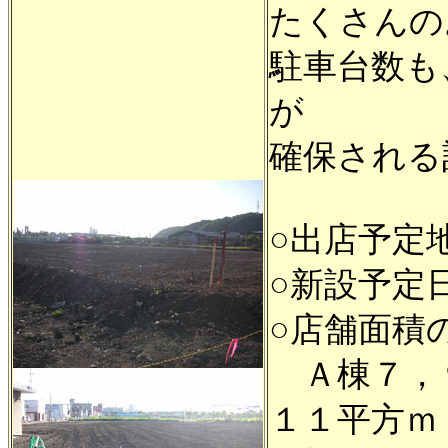
たくさんの
駐車台数も
が
確保される
○出店予定
○新設予定
○店舗面積
Ａ棟７，９
１１平方ｍ