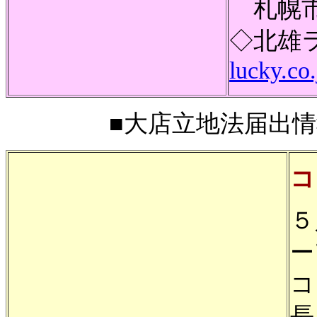
札幌市
◇北雄
lucky.co.
■大店立地法届出情報■
コ
５
ー
コ
長