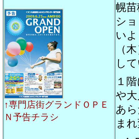
幌苗
ショ
いよ
（木
して
１階
や大
↑専門店街グランドＯＰＥ
あら
Ｎ予告チラシ
まれ