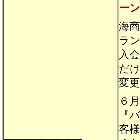
ー
海
ラ
入
だ
変
６
『
客