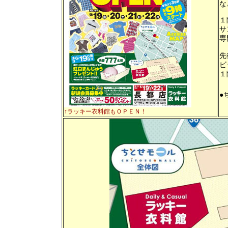
な
１
サ
専
先
ビ
１
●
↑ラッキー衣料館もＯＰＥＮ！