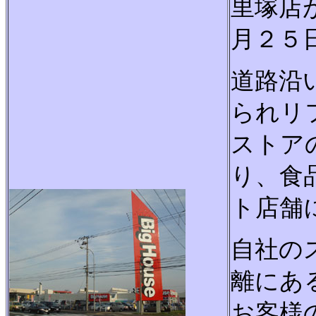
里塚店
月２５
道路沿
られリ
ストア
り、食
ト店舗
自社の
離にあ
お客様