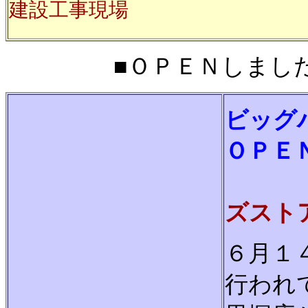
建設工事現場
■ＯＰＥＮしました■2
ビッグ
ＯＰＥ
ズスト
６月１
行われ