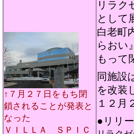
リラク
として
白老町
らおい
もって
同施設
を改装し
↑７月２７日をもち閉
１２月
鎖されることが発表と
なった
●リリ
ＶＩＬＬＡ ＳＰＩＣ
リラクゼ