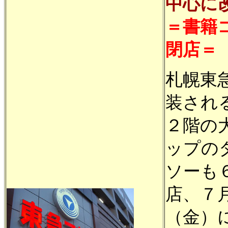
中心に
＝書籍
閉店＝
札幌東
装され
２階の
ップの
ソーも
店、７
（金）