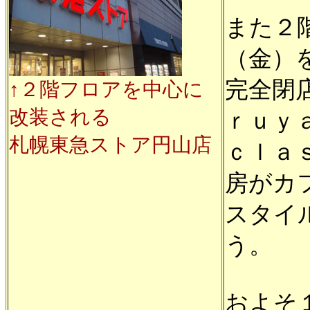
また２
（金）
完全閉
↑２階フロアを中心に
改装される
ｒｕｙ
札幌東急ストア円山店
ｃｌａ
房がカ
スタイ
う。
およそ