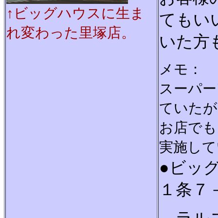
↑ビッグハウスに生ま
てもい
れ変わった里塚店。
いた方
メモ：
スーパー
ていたが
お店でも
実施して
●ビッ
１条７