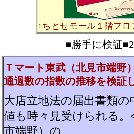
↑ちとせモール１階フロ
■勝手に検証■20
Ｔマート東武（北見市端野
通過数の指数の推移を検証
大店立地法の届出書類の
値も時々見受けられる。
市端野）の