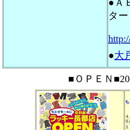
●Ａ
ター
http:
●
大
■ＯＰＥＮ■200
ち
４
千
１