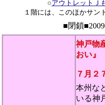
○
アウトレットＪ
１階には、このほかサン
■閉鎖■2009
神戸物
おい』
７月２
本州な
いる神