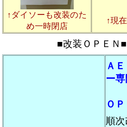
↑ダイソーも改装のた
↑現
め一時閉店
■改装ＯＰＥＮ■20
ＡＥ
ー専
－
ＯＰ
順次