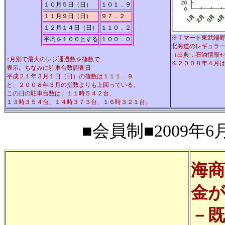
１０月５日（日）
１０１．９
１１月９日（日）
９７．２
１２月１４日（日）
１１０．２
※Ｔマート東武端
平均を１００とする
１００．０
北海道のレギュラ
（出典：石油情報センターhttp:
↑月別で最大のレジ通過数を指数で
※２００８年４月
表示。
ちなみに駐車台数調査日
平成２１年３月１日（日）の指数は１１１．９
と、２００８年３月の指数よりも上回っている。
この日の駐車台数は、１１時５４２台、
１３時３５４台、１４時３７３台、１６時３２１台。
■会員制■2009年6月
海
金
－