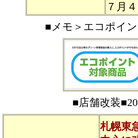
７月４
■メモ＞エコポイント■
■店舗改装■200
札幌東