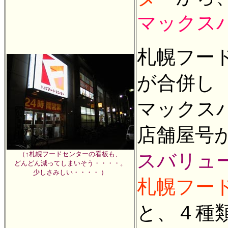
マックス
札幌フー
が合併し
マックス
店舗屋号
（↑札幌フードセンターの看板も、
スバリュ
どんどん減ってしまいそう・・・・。
少しさみしい・・・・ ）
札幌フー
と、４種