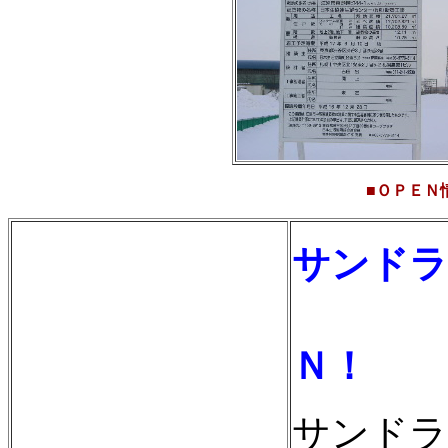
■ＯＰＥＮ情報■
サンドラ
１月
Ｎ！
サンドラ