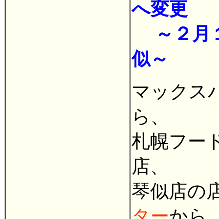
へ変更
～２月１
似～
マックス
ら、
札幌フー
店、
琴似店の
ター
から