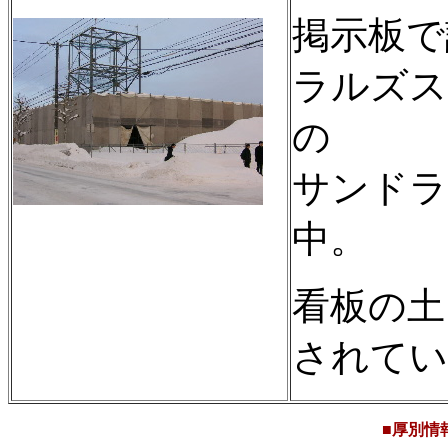
掲示板で
ラルズス
の
サンドラ
中。
看板の土
されてい
■厚別情報■2