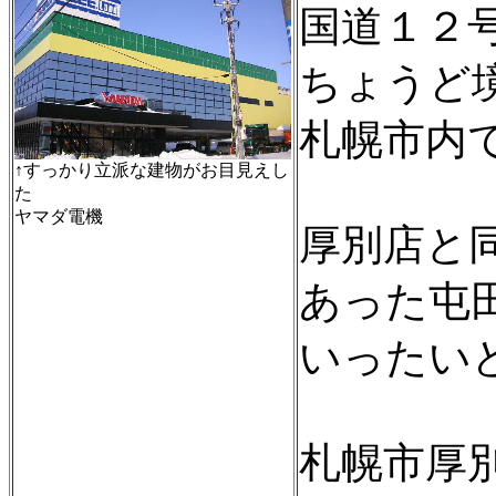
国道１２
ちょうど
札幌市内
↑すっかり立派な建物がお目見えし
た
ヤマダ電機
厚別店と
あった屯
いったい
札幌市厚