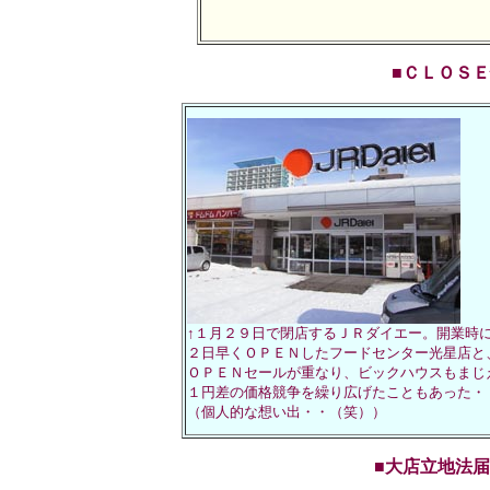
■ＣＬＯＳＥ情
↑１月２９日で閉店するＪＲダイエー。開業時
２日早くＯＰＥＮしたフードセンター光星店と
ＯＰＥＮセールが重なり、ビックハウスもまじ
１円差の価格競争を繰り広げたこともあった・
（個人的な想い出・・（笑））
■大店立地法届出