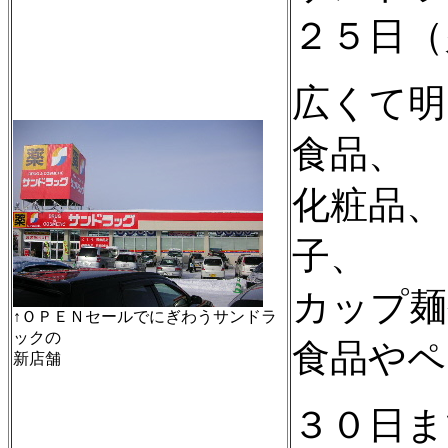
２５日（
広くて明
食品、
化粧品、
子、
カップ麺
↑ＯＰＥＮセールでにぎわうサンドラ
ックの
食品やペ
新店舗
３０日ま