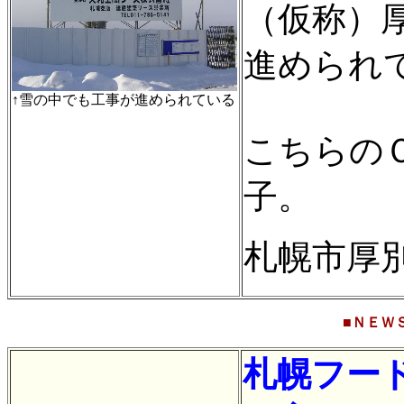
（仮称）
進められ
↑雪の中でも工事が進められている
こちらの
子。
札幌市厚
■ＮＥＷＳ■Fr
札幌フー