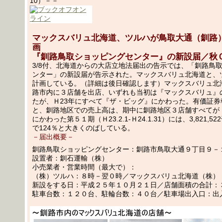
10）－－
マックスバリュ北海道、ツルハが鳥取大通（釧路
画
『釧路鳥取ショッピングセンター』の新設届／秋
3/8付、北海道からの大店立地法届出の告示では、「釧路鳥
ンター」の新設届が告示された。マックスバリュ北海道と、
計画している。（詳細は後日確認します）マックスバリュ北
路市内に３店舗を出店、いずれも当初は『マックスバリュ』
たが、Ｈ23年にすべて『ザ・ビッグ』にかわった。有価証券
と、釧路地区での売上高は、期中に釧路地区３店舗すべてが
にかわった第５１期（Ｈ23.2.1-Ｈ24.1.31）には、3,821,
で124％と大きくのばしている。
－届出概要－
釧路鳥取ショッピングセンター：釧路市鳥取大通９丁目９－
設置者：釧石運輸（株）
小売業者・営業時間（最大で）：
（株）ツルハ：８時－翌０時／マックスバリュ北海道（株）
新設をする日：平成２５年１０月２１日／店舗面積の合計：
駐車台数：１２０台、駐輪台数：４０台／駐車場出入口：出