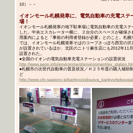
10）－－
イオンモール札幌発寒に、電気自動車の充電ステ
場！
イオンモール札幌発寒の地下駐車場に電気自動車の充電ステ
した。中央エスカレーター横に、２台分のスペースが確保さ
用案内によると『事前の利用者登録が必要』とのこと。札幌
では、イオンモール札幌発寒そばのコープさっぽろ西宮の沢
が設置されているほか、北区のニトリ麻生店にも2012年11
設置された。
●全国のイオンの電気自動車充電ステーションの設置状況
http://www.aeon.info/environment/environment/ev_station.ht
●札幌市の次世代自動車の普及状況／Ｈ２５年度の購入補助
ど
http://www.city.sapporo.jp/kankyo/zidousya_kankyo/teikouga