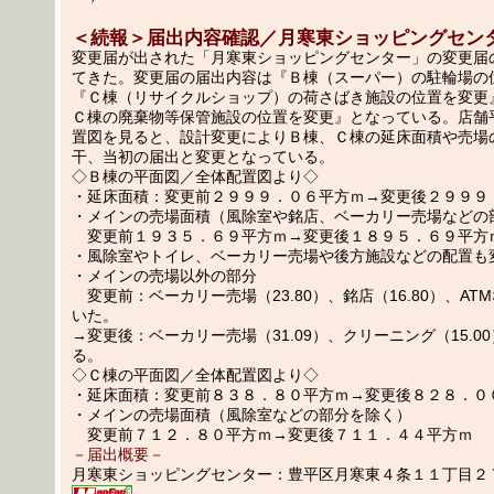
＜続報＞届出内容確認／月寒東ショッピングセン
変更届が出された「月寒東ショッピングセンター」の変更届
てきた。変更届の届出内容は『Ｂ棟（スーパー）の駐輪場の
『Ｃ棟（リサイクルショップ）の荷さばき施設の位置を変更
Ｃ棟の廃棄物等保管施設の位置を変更』となっている。店舗
置図を見ると、設計変更によりＢ棟、Ｃ棟の延床面積や売場
干、当初の届出と変更となっている。
◇Ｂ棟の平面図／全体配置図より◇
・延床面積：変更前２９９９．０６平方ｍ→変更後２９９９
・メインの売場面積（風除室や銘店、ベーカリー売場などの
変更前１９３５．６９平方ｍ→変更後１８９５．６９平方
・風除室やトイレ、ベーカリー売場や後方施設などの配置も
・メインの売場以外の部分
変更前：ベーカリー売場（23.80）、銘店（16.80）、AT
いた。
→変更後：ベーカリー売場（31.09）、クリーニング（15.0
る。
◇Ｃ棟の平面図／全体配置図より◇
・延床面積：変更前８３８．８０平方ｍ→変更後８２８．０
・メインの売場面積（風除室などの部分を除く）
変更前７１２．８０平方ｍ→変更後７１１．４４平方ｍ
－届出概要－
月寒東ショッピングセンター：豊平区月寒東４条１１丁目２