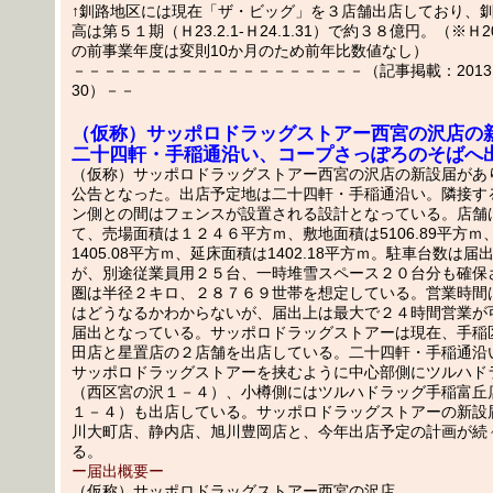
↑釧路地区には現在「ザ・ビッグ」を３店舗出店しており、
高は第５１期（Ｈ23.2.1-Ｈ24.1.31）で約３８億円。（※Ｈ20.2.
の前事業年度は変則10か月のため前年比数値なし）
－－－－－－－－－－－－－－－－－－－（記事掲載：2013.03
30）－－
（仮称）サッポロドラッグストアー西宮の沢店の
二十四軒・手稲通沿い、コープさっぽろのそばへ
（仮称）サッポロドラッグストアー西宮の沢店の新設届があ
公告となった。出店予定地は二十四軒・手稲通沿い。隣接す
ン側との間はフェンスが設置される設計となっている。店舗
て、売場面積は１２４６平方ｍ、敷地面積は5106.89平方ｍ
1405.08平方ｍ、延床面積は1402.18平方ｍ。駐車台数は
が、別途従業員用２５台、一時堆雪スペース２０台分も確保
圏は半径２キロ、２８７６９世帯を想定している。営業時間
はどうなるかわからないが、届出上は最大で２４時間営業が
届出となっている。サッポロドラッグストアーは現在、手稲
田店と星置店の２店舗を出店している。二十四軒・手稲通沿
サッポロドラッグストアーを挟むように中心部側にツルハド
（西区宮の沢１－４）、小樽側にはツルハドラッグ手稲富丘
１－４）も出店している。サッポロドラッグストアーの新設
川大町店、静内店、旭川豊岡店と、今年出店予定の計画が続
る。
ー届出概要ー
（仮称）サッポロドラッグストアー西宮の沢店