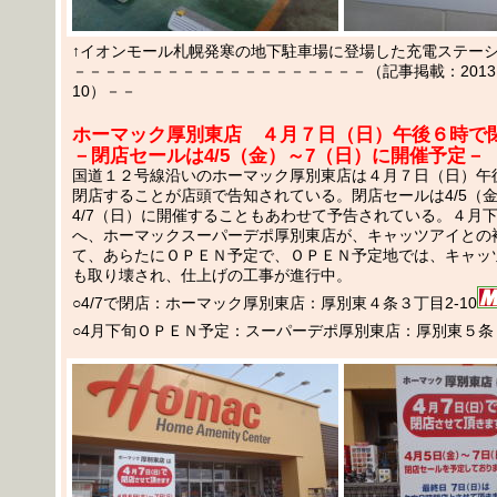
↑イオンモール札幌発寒の地下駐車場に登場した充電ステー
－－－－－－－－－－－－－－－－－－－（記事掲載：2013.03
10）－－
ホーマック厚別東店 ４月７日（日）午後６時で
－閉店セールは4/5（金）～7（日）に開催予定－
国道１２号線沿いのホーマック厚別東店は４月７日（日）午
閉店することが店頭で告知されている。閉店セールは4/5（
4/7（日）に開催することもあわせて予告されている。４月
へ、ホーマックスーパーデポ厚別東店が、キャッツアイとの
て、あらたにＯＰＥＮ予定で、ＯＰＥＮ予定地では、キャッ
も取り壊され、仕上げの工事が進行中。
○4/7で閉店：ホーマック厚別東店：厚別東４条３丁目2-10
○4月下旬ＯＰＥＮ予定：スーパーデポ厚別東店：厚別東５条