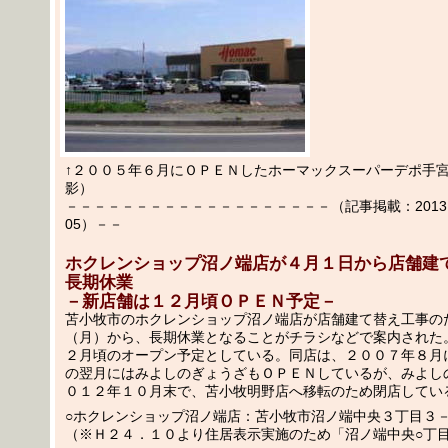
↑２００５年６月にＯＰＥＮしたホーマックスーパーデポ手宮店
影）
－－－－－－－－－－－－－－－－－－－（記事掲載：2013.03
05）－－
ホクレンショップ沼ノ端店が４月１日から店舗建
長期休業
－新店舗は１２月頃ＯＰＥＮ予定－
苫小牧市のホクレンショップ沼ノ端店が店舗建て替え工事の
（月）から、長期休業となることがチラシなどで案内された
２月頃のオープン予定としている。同店は、２００７年８月
の翌月にはみよしのぎょうざもＯＰＥＮしているが、みよし
０１２年１０月末で、苫小牧明野店へ移転のため閉店してい
○ホクレンショップ沼ノ端店：苫小牧市沼ノ端中央３丁目３
（※Ｈ２４．１０より住居表示実施のため「沼ノ端中央○丁