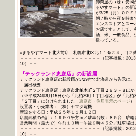
卸問屋の（株）安岡
るやすマート』の新
が3/25（月）ＯＰ
朝７時から夜９時ま
エンスストアとスー
お店です』として、
酒、米、一般食品、
扱っている。
○まるやすマート北大前店：札幌市北区北１１条西４丁目２
－－－－－－－－－－－－－－－－－－－（記事掲載：2013.03
10）－－
『テックランド恵庭店』の新設届
テックランド恵庭店の新設届が3/29付で北海道から告示に。
－届出概要－
テックランド恵庭店：恵庭市北柏木町２丁目２９３－８ほか
（※平成24年9月15日から「北柏木町１丁目地区」が「北柏
「２丁目」に分けられました→
恵庭市・住居表示のページ
）
設置者・小売業者：（株）ヤマダ電機
新設をする日：平成２５年１１月１２日
店舗面積の合計：１９９０平方ｍ／駐車台数：８５台、駐輪
営業時間（最大で）午前１０時ー午後９時４５分／駐車場出
－－－－－－－－－－－－－－－－－－－（記事掲載：2013.03
10）－－