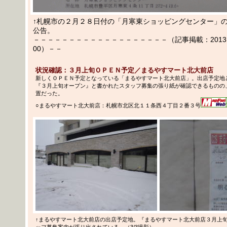
↑札幌市の２月２８日付の「月寒東ショッピングセンター」
公告。
－－－－－－－－－－－－－－－－－－－（記事掲載：2013.03
00）－－
状況確認：３月上旬ＯＰＥＮ予定／まるやすマート北大前店
新しくＯＰＥＮ予定となっている「まるやすマート北大前店」。出店予定地
『３月上旬オープン』と書かれたスタッフ募集の張り紙が確認できるものの
置だった。
○まるやすマート北大前店：札幌市北区北１１条西４丁目２番３号
↑まるやすマート北大前店の出店予定地。『まるやすマート北大前店３月上
ッフ募集案内が張り出されている。（3/3撮影）