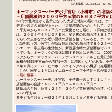
－－－－－－－－－－－－－－－－－－－（記事掲載：2013.03.03 23：0
ホーマックスーパーデポ手宮店（小樽市）の増築
－店舗面積約２０００平方ｍ増の８６３７平方ｍ
3/1付の北海道から告示となった大店立地法の届出では、ホ
デポ手宮店の届出があった。『店舗増築のため』として、店
１平方ｍから８６３７平方ｍに変更となる届出。（詳細は後
は、２００５年６月にＯＰＥＮ。変更後の店舗面積８６３７
くらいの広さなのか近い面積の店舗を拾ってみると、ホーマ
ポ新明店（苫小牧市）が新設届出時の店舗面積で８９２５平
ルエーケー帯広店の生活館が、新設届出時の店舗面積で８３
っている。ホーマックの増床に関する届出は過去には、200
ックからホーマックスーパーデポへリニューアルした元江別
面積が5663平方ｍから7871平方ｍに増床）などがある。小
２年６月にスーパービバホームウイングベイ小樽店（売場面積1
ｍ）が、同年１１月にはイエローグローブ小樽朝里店が出店
－届出概要－
ホーマックスーパーデポ手宮店：小樽市手宮１丁目１１４－
店舗面積の合計：６６７１平方ｍ→８６３７平方ｍ
駐輪場の台数、位置：２５台→３０台／荷捌施設の面積、位置
→120平方ｍ
変更する年月日：平成２５年１０月１５日／変更する理由：