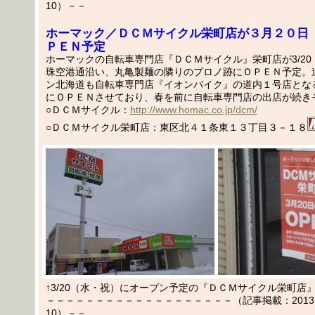
10）－－
ホーマック／ＤＣＭサイクル栄町店が３月２０日
ＰＥＮ予定
ホーマックの自転車専門店『ＤＣＭサイクル』栄町店が3/2
珠空港通沿い、丸亀製麺の隣りのプロノ跡にＯＰＥＮ予定。
ン北海道も自転車専門店『イオンバイク』の道内１号店となる
にＯＰＥＮさせており、春を前に自転車専門店の出店が続き
○ＤＣＭサイクル：
http://www.homac.co.jp/dcm/
○ＤＣＭサイクル栄町店：東区北４１条東１３丁目３－１８
↑3/20（水・祝）にオープン予定の『ＤＣＭサイクル栄町店』（
－－－－－－－－－－－－－－－－－－－（記事掲載：2013.03
10）－－