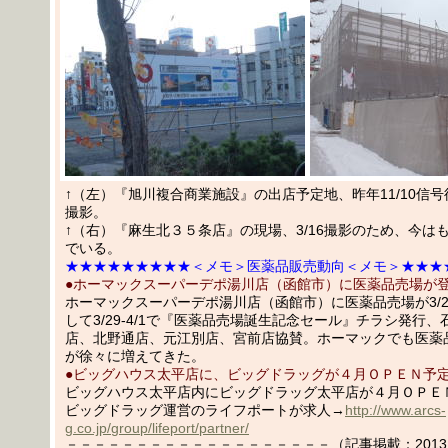
↑（左）『旭川複合商業施設』の出店予定地、昨年11/10信
撮影。
↑（右）『麻生北３５条店』の現場、3/16撮影のため、今は
でいる。
★★★★★★★★★＜メモ＞医薬品販売動向＜メモ＞★★★
●ホーマックスーパーデポ湯川店（函館市）に医薬品売場が
ホーマックスーパーデポ湯川店（函館市）に医薬品売場が3/
して3/29-4/1で『医薬品売場誕生記念セール』チラシ発行
店、北野通店、元江別店、宮前店協賛。ホーマックでも医薬
が徐々に増えてきた。
●ビッグハウス太平店に、ビッグドラッグが４月ＯＰＥＮ予
ビッグハウス太平店内にビッグドラッグ太平店が４月ＯＰＥ
ビッグドラッグ運営のライフポートが求人→
http://www.arcs-
g.co.jp/group/lifeport/partner/
－－－－－－－－－－－－－－－－－－－（記事掲載：2013.03