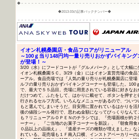
◆－－－－－－－－－－－－－－－－－－－－－－－－－－－－－－－－－－
◆2013.03の記事バックナンバー◆
－－－－－－－－－－－－－－－－－－－－－－－－－－－－－－－－－－－
イオン札幌桑園店・食品フロアがリニューアル
～100ｇ当り148円均一量り売りおかずバイキン
が登場！～
3/20（水）にフードコートが『グルメパーク』として大幅
イオン札幌桑園ＳＣ。3/29（金）にはイオン直営売場の食
ーアル。食品売場では『人気の量り売りが札幌桑園店に登場
ルフの量り売りおかずバイキングコーナーも登場した。100ｇ
で、最大で５５品目。売場に用意されている容器に好きなお
だけつめて、ふたをして、はかりに載せて、ボタンを押すと
行されるセルフ方式。いろんなメニューがあるので、ついつ
もと選んでしまいそうだ。目安用に置かれているはかりを活
後の値段シール発行で、思わぬ金額になってびっくりなんて
も？リニューアルＯＰＥＮのチラシでは、『売場面積が約２
ーナー』、『ご当地のお菓子コーナーを新設』、『朝食用食
０品以上の品揃え』、『道産チーズの種類が増えました』な
れている。花売場も１Ｆ南入口横、インストアベーカリーの