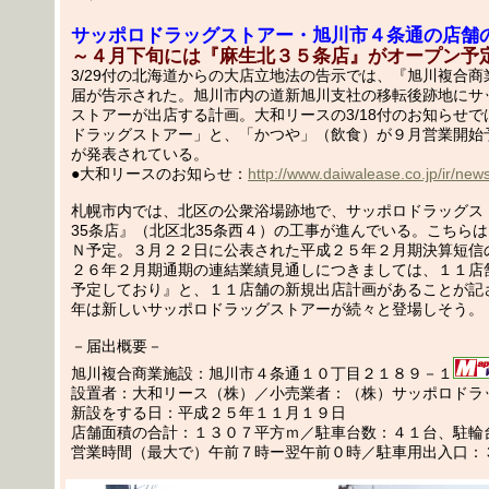
サッポロドラッグストアー・旭川市４条通の店舗
～４月下旬には『麻生北３５条店』がオープン予
3/29付の北海道からの大店立地法の告示では、『旭川複合
届が告示された。旭川市内の道新旭川支社の移転後跡地にサ
ストアーが出店する計画。大和リースの3/18付のお知らせ
ドラッグストアー」と、「かつや」（飲食）が９月営業開始
が発表されている。
●大和リースのお知らせ：
http://www.daiwalease.co.jp/ir/ne
札幌市内では、北区の公衆浴場跡地で、サッポロドラッグス
35条店』（北区北35条西４）の工事が進んでいる。こちら
Ｎ予定。３月２２日に公表された平成２５年２月期決算短信
２６年２月期通期の連結業績見通しにつきましては、１１店
予定しており』と、１１店舗の新規出店計画があることが記
年は新しいサッポロドラッグストアーが続々と登場しそう。
－届出概要－
旭川複合商業施設：旭川市４条通１０丁目２１８９－１
設置者：大和リース（株）／小売業者：（株）サッポロドラ
新設をする日：平成２５年１１月１９日
店舗面積の合計：１３０７平方ｍ／駐車台数：４１台、駐輪
営業時間（最大で）午前７時ー翌午前０時／駐車用出入口：