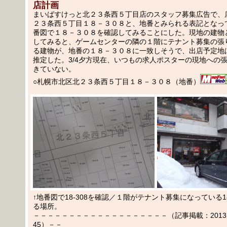
店計画
まいばすけっと北２３条西５丁目店のスタッフ募集広告で、
２３条西５丁目１８－３０８と、地番とみられる表記となっ
番図で１８－３０８を確認してみることにした。現地の建物
してみると、ゲームセンターの隣の１階にテナント募集の張
る建物が、地番の１８－３０８に一致しそうで、出店予定地
推定した。3/4夕方現在、いつもの求人ポスターの現地への
きていない。
○札幌市北区北２３条西５丁目１８－３０８（地番）
↑地番図で18-308を確認／１階がテナント募集になっている18
る場所。
－－－－－－－－－－－－－－－－－－－（記事掲載：2013.03
45）－－