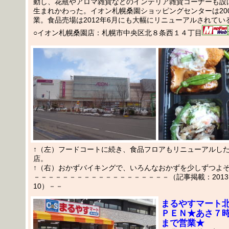
動し、花瓶やアロマ雑貨などのインテリア雑貨コーナーも設
生まれかわった。イオン札幌桑園ショッピングセンターは200
業。食品売場は2012年6月にも大幅にリニューアルされてい
○イオン札幌桑園店：札幌市中央区北８条西１４丁目
↑（左）フードコートに続き、食品フロアもリニューアルし
店。
↑（右）おかずバイキングで、いろんなおかずを少しずつよ
－－－－－－－－－－－－－－－－－－－（記事掲載：2013.03
10）－－
まるやすマート
ＰＥＮ★あさ７
まで営業★