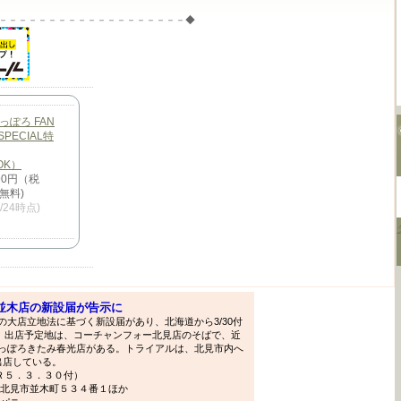
－－－－－－－－－－－－－－－－－－－◆
っぽろ FAN
SPECIAL特
OK）
90円（税
無料)
0/24時点)
並木店の新設届が告示に
大店立地法に基づく新設届があり、北海道から3/30付
）。出店予定地は、コーチャンフォー北見店のそばで、近
っぽろきたみ春光店がある。トライアルは、北見市内へ
を出店している。
、Ｒ５．３．３０付）
:北見市並木町５３４番１ほか