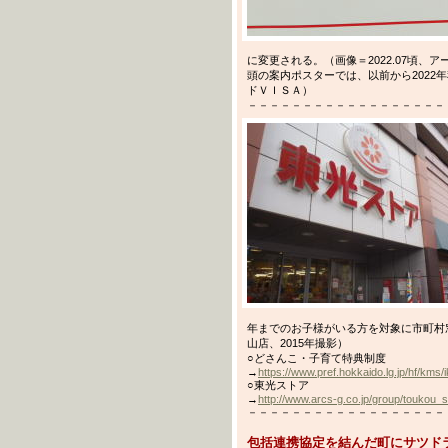
に変更される。（画像＝2022.07頃
頭の案内ポスターでは、以前から2022
ドＶＩＳＡ）
－－－－－－－－－－－－－－－－－－－－－
年までのお子様がいる方を対象に市町村
山店、2015年撮影）
○どさんこ・子育て特典制度
→
https://www.pref.hokkaido.lg.jp/hf/kms/
○東光ストア
→
http://www.arcs-g.co.jp/group/toukou_s
－－－－－－－－－－－－－－－－－－－－－
包括連携協定を結んだ町にサツド