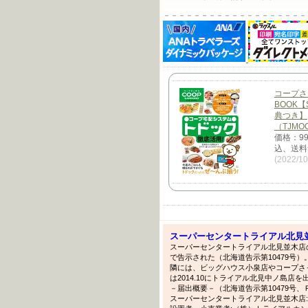
－－－－－－－－－－－－－－－－－－－
コープさ
BOOK【
典つき】
（TJMO
価格：9
込、送料
(2022/1
スーパーセンタートライアル北見
スーパーセンタートライアル北見並木店の
で告示された（北海道告示第10479号
隣には、ビッグハウス小泉店やコープさ
は2014.10にトライアル北見中ノ島店
－届出概要－（北海道告示第10479号
スーパーセンタートライアル北見並木店