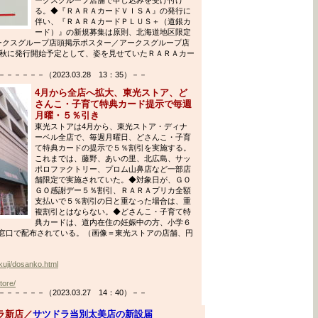
る。◆『ＲＡＲＡカードＶＩＳＡ』の発行に
伴い、『ＲＡＲＡカードＰＬＵＳ＋（道銀カ
ード）』の新規募集は原則、北海道地区限定
、アークスグループ店頭掲示ポスター／アークスグループ店
年秋に発行開始予定として、姿を見せていたＲＡＲＡカー
－－－（2023.03.28 13：35）－－
4月から全店へ拡大、東光ストア、ど
さんこ・子育て特典カード提示で毎週
月曜・５％引き
東光ストアは4月から、東光ストア・ディナ
ーベル全店で、毎週月曜日、どさんこ・子育
て特典カードの提示で５％割引を実施する。
これまでは、藤野、あいの里、北広島、サッ
ポロファクトリー、プロム山鼻店など一部店
舗限定で実施されていた。◆対象日が、ＧＯ
ＧＯ感謝デー５％割引、ＲＡＲＡプリカ全額
支払いで５％割引の日と重なった場合は、重
複割引とはならない。◆どさんこ・子育て特
典カードは、道内在住の妊娠中の方、小学６
窓口で配布されている。（画像＝東光ストアの店舗、円
ikuji/dosanko.html
tore/
－－－（2023.03.27 14：40）－－
ラ新店／
サツドラ当別太美店の新設届