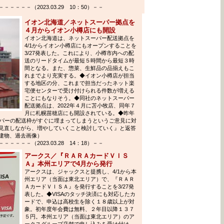
－－－（2023.03.29 10：50）－－
イオン北海道／ネットスーパー拠点を
４月からイオン小樽店にも開設
イオン北海道は、ネットスーパー配送拠点を
4/1からイオン小樽店にもオープンすることを
3/27発表した。これにより、小樽市内への配
送のリードタイムが最短５時間から最短３時
間となる。また、惣菜、生鮮品の品揃えもこ
れまでより充実する。◆イオン小樽店が担当
する地区の分、これまで担当だったネット楽
宅便センターで受け付けられる件数が増える
ことにもなりそう。◆同社のネットスーパー
配送拠点は、2022年４月に苫小牧店、同年７
月に札幌苗穂店にも開設されている。◆昨年
ーパーの配送枠がすぐに埋まってしまうというご意見に対
見直しながら、増やしていくこと検討していく』と返答
建物、過去画像）
－－－（2023.03.28 14：18）－－
アークス／『ＲＡＲＡカードＶＩＳ
Ａ』本州エリアで4月から発行
アークスは、ジャックスと提携し、4/1から本
州エリア（当面は東北エリア）で、『ＲＡＲ
ＡカードＶＩＳＡ』を発行することを3/27発
表した。◆VISAのタッチ決済にも対応したカ
ードで、申込は高校生を除く１８歳以上が対
象。初年度年会費は無料、２年目以降１３７
５円。本州エリア（当面は東北エリア）のア
ークスグループ店舗で申し込みを受け付け