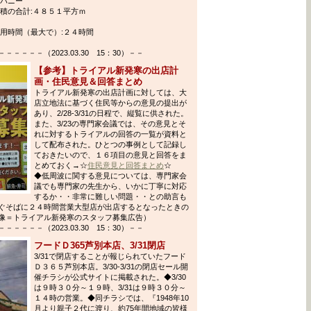
ンパニー
積の合計:４８５１平方ｍ
用時間（最大で）:２４時間
－－－（2023.03.30 15：30）－－
【参考】トライアル新発寒の出店計
画・住民意見＆回答まとめ
トライアル新発寒の出店計画に対しては、大
店立地法に基づく住民等からの意見の提出が
あり、2/28-3/31の日程で、縦覧に供された。
また、3/23の専門家会議では、その意見とそ
れに対するトライアルの回答の一覧が資料と
して配布された。ひとつの事例として記録し
ておきたいので、１６項目の意見と回答をま
とめておく→☆
住民意見と回答まとめ
☆
◆低周波に関する意見については、専門家会
議でも専門家の先生から、いかに丁寧に対応
するか・・非常に難しい問題・・との助言も
ぐそばに２４時間営業大型店が出店するとなったときの
像＝トライアル新発寒のスタッフ募集広告）
－－－（2023.03.30 15：30）－－
フードＤ365芦別本店、3/31閉店
3/31で閉店することが報じられていたフード
Ｄ３６５芦別本店。3/30-3/31の閉店セール開
催チラシが公式サイトに掲載された。◆3/30
は９時３０分～１９時、3/31は９時３０分～
１４時の営業。◆同チラシでは、『1948年10
月より親子２代に渡り、約75年間地域の皆様