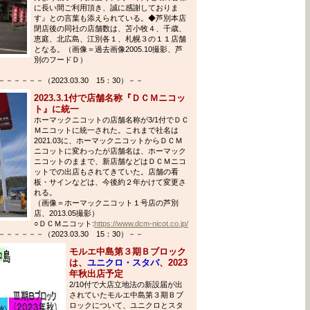
に長い間ご利用頂き、誠に感謝しておりま
す』との言葉も添えられている。◆芦別本店
閉店後の同社の店舗数は、苫小牧４、千歳、
恵庭、北広島、江別各１、札幌３の１１店舗
となる。（画像＝過去画像2005.10撮影、芦
別のフードＤ）
－－－（2023.03.30 15：30）－－
2023.3.1付で店舗名称『ＤＣＭニコッ
ト』に統一
ホーマックニコットの店舗名称が3/1付でＤＣ
Ｍニコットに統一された。これまで社名は
2021.03に、ホーマックニコットからＤＣＭ
ニコットに変わったが店舗名は、ホーマック
ニコットのままで、新店舗などはＤＣＭニコ
ットでの出店もされてきていた。店舗の看
板・サインなどは、今後約２年かけて変更さ
れる。
（画像＝ホーマックニコット１号店の芦別
店、2013.05撮影）
○ＤＣＭニコット:
https://www.dcm-nicot.co.jp/
－－－（2023.03.30 15：30）－－
モルエ中島第３期Ｂブロック
は、
ユニクロ・スタバ
、2023
年秋出店予定
2/10付で大店立地法の新設届が出
されていたモルエ中島第３期Ｂブ
ロックについて、ユニクロとスタ