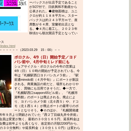
ーバックスが出店予定であること
が3/27付で、日鉄興和不動産から
公表された。◆建物面積は、ユニ
クロが約１１８８平方ｍ。スター
バックスは約２４３平方ｍで、座
席数が６４席、室蘭初出店とな
る。◆４月に着工し、２０２３年
秋頃から順次開店予定となってい
ース
/index.html
－－－（2023.03.29 15：00）－－
ポロクル、4/9（日）開始予定／ヨド
バシ前や、4月中旬ミレド前にも
シェアサイクル・ポロクルの今年の営業は
4/9（日）１０時の開始が予定されている。今
年は『札幌駅西口ヨドバシカメラ前』、『駅
前通miredo前（４月中旬）』にポートが新設
される。商業施設の前だと、場所もわかりや
すく、買物にも活用できそうだ。◆一方で、
『札幌駅西口sapporo55ビル前』、『札幌市
資料館』のポートは廃止される。廃止によ
り、ヨドバシカメラ前（北６西５）や、ドコ
モ（北１西１４）が廃止ポートの最寄りのポ
ートとなりそう。◆そのほか、『札幌開発建
昨年９月より閉鎖されていた『西２丁目線丸井今井前』
会員は変更が無く、最初の３０分１６５円、延長料金は
費は前年よりも高くなり、改定前の月額2200円から、
初の３０分無料）や延長料金（３０分１１０円）は変わら