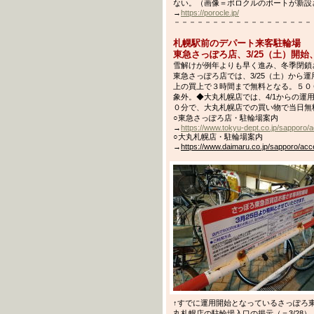
ない。（画像＝ポロクルのポートが新設さ
→
https://porocle.jp/
－－－－－－－－－－－－－－－－－－－－－
札幌駅前のデパート来客駐輪場
東急さっぽろ店、3/25（土）開始
雪解けが例年よりも早く進み、冬季閉鎖
東急さっぽろ店では、3/25（土）から
上の買上で３時間まで無料となる。５０
象外。◆大丸札幌店では、4/1からの
０分で、大丸札幌店での買い物で当日無
○東急さっぽろ店・駐輪場案内
→
https://www.tokyu-dept.co.jp/sapporo/
○大丸札幌店・駐輪場案内
→
https://www.daimaru.co.jp/sapporo/acc
↑すでに運用開始となっているさっぽろ東急
丸札幌店の駐輪場入口の掲示（＝3/28）