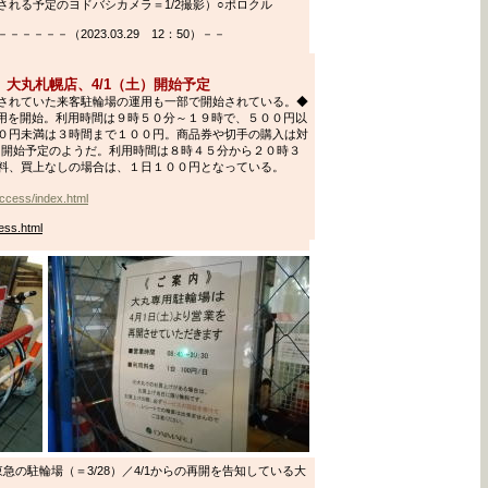
れる予定のヨドバシカメラ＝1/2撮影）○ポロクル
－－－（2023.03.29 12：50）－－
、大丸札幌店、4/1（土）開始予定
されていた来客駐輪場の運用も一部で開始されている。◆
運用を開始。利用時間は９時５０分～１９時で、５００円以
０円未満は３時間まで１００円。商品券や切手の購入は対
運用開始予定のようだ。利用時間は８時４５分から２０時３
料、買上なしの場合は、１日１００円となっている。
access/index.html
ess.html
の駐輪場（＝3/28）／4/1からの再開を告知している大