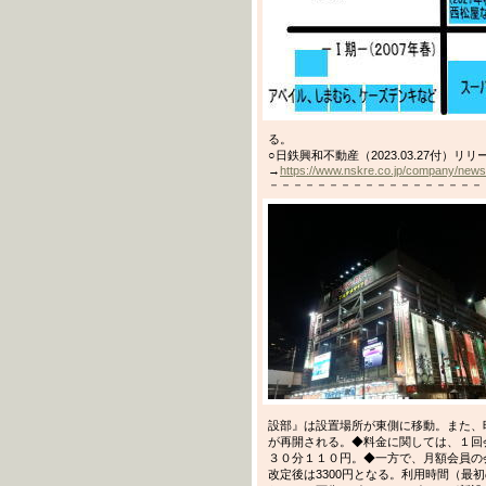
る。
○日鉄興和不動産（2023.03.27付）リリ
→
https://www.nskre.co.jp/company/news
－－－－－－－－－－－－－－－－－－－－－
設部』は設置場所が東側に移動。また、
が再開される。◆料金に関しては、１回
３０分１１０円。◆一方で、月額会員の会
改定後は3300円となる。利用時間（最