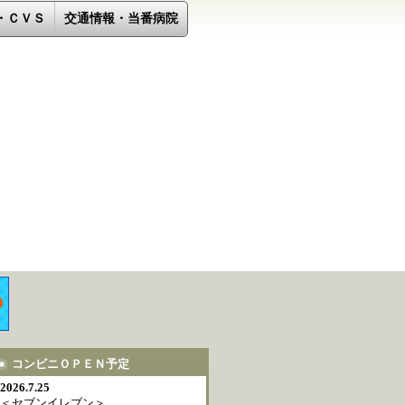
・ＣＶＳ
交通情報・当番病院
コンビニＯＰＥＮ予定