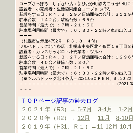
コープさっぽろ しずない店：新ひだか町静内こうせい町２
設置者・小売業者：生活協同組合コープさっぽろ
新設をする日：Ｒ４．３．２９／店舗面積の合計：３１１９
駐車台数：１４２台／駐輪台数：６５台
営業時間（最大で）：７時～２１：５０
駐車場利用時間（最大で）：６：３０～２２時／車の出入口
ーーー
（札幌市告示第4752号 Ｒ３．８．４付）
ツルハドラッグ北４条店：札幌市中央区北４条西１８丁目８
設置者：カレスサッポロ・小売業者：ツルハ
新設をする日：Ｒ４．３．２７／店舗面積の合計：１２９６
駐車台数：４５台／駐輪台数：３０台
営業時間（最大で）：７時～２１：５０
駐車場利用時間（最大で）：６：３０～２２時／車の出入口
（※ツルハドラッグ北４条店＝2021.05ＯＰＥＮ、8：30-22
－－－－－－－－－－－－－－－－－－－－－－－（2021.08.
－－－
ＴＯＰページ記事の過去ログ
２０２１年（R3）→
5-7月
3-4月
1-2月
２０２０年（R2）→
12月
11月
8-10
２０１９年（H31、Ｒ１）→
11-12月
10月