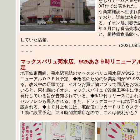
をもって一旦営業を
9/7付で公表された
な商業施設へ生まれ
ており、詳細は決定
る。イオン旭川春光
年３月には食品売場
と、超特価食品館へ
していた店舗。
－－－－－－－－－－－－－－－－－－－－－－（2021.09.2
－－－
マックスバリュ菊水店、9/25あさ９時リニューア
定
地下鉄東西線、菊水駅直結のマックスバリュ菊水店が9/25
ニューアルＯＰＥＮ予定。◆改装のための休業期間が9/7-9/
る。改装中の店頭では、イオンお買い物アプリで同店をお気
いると、東札幌のイオン、マックスバリュで改装工事中に使
発行している旨が告知されている。◆9/17付リリースによ
セルフレジも導入される。また、ドラッグコーナーは地下１
設される。◆１０月上旬には、宅配便ロッカーＰＵＤＯステ
１階に設置予定。２４時間営業店なので、これは便利かも？