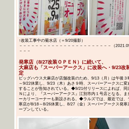
↑改装工事中の菊水店（＝9/20撮影）
－－－－－－－－－－－－－－－－－－－－－－－（2021.09.
－－－
発寒店（8/27改装ＯＰＥＮ）に続いて、
大麻店も「スーパーアークス」に改装へ・9/23改
定
ビッグハウス大麻店が店舗改装のため、9/13（月）は午後３時
～9/22休業し、9/23（木）あさ９時、スーパーアークスに
することが告知されている。◆9/21付リリースによれば、
Ｎにより、『スーパーアークス』江別市内１号店となる。ま
ーカリーコーナーも新設される。◆ラルズでは、最近では、
寒店が8/18～8/26休業し、8/27（金）スーパーアークス発
ープンしている。