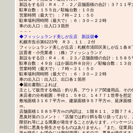
新設をする日：Ｒ４．７．２／店舗面積の合計：３７１１平
駐車台数：１５５台／駐輪台数：１０台
営業時間（最大で）：７時～２１：５０
駐車場利用時間（最大で）：６：３０～２２時
車の出入口：出入口３箇所
－－－
◆フィッシュランド美しが丘店 新設届◆
札幌市告示第6223号 Ｒ３．１１．２付
フィッシュランド美しが丘店：札幌市清田区美しが丘１条８
設置者・小売業者：（株）フィッシュランド
新設をする日：Ｒ４．６．２３／店舗面積の合計：１５８５
駐車台数：４９台（ほか届出外８台分）／駐輪台数：１３台
営業時間（最大で）：７時～２１：５０
駐車場利用時間（最大で）：６：３０～２２時
車の出入口：出入口、出口各１箇所
◆届出書類によれば、
主として販売する物品：釣り具、アウトドア関連用品、その
来店者の分布範囲：半径１．５キロ、１４７７１世帯を想定
敷地面積３１６７平方ｍ、建築面積９５７平方ｍ、延床面積
ｍ。
店舗面積１５８５平方ｍの内訳は、１階８１１、２階７７４
悪臭対策のコメント：『店舗では釣り餌を取り扱っており、
限切れ等による廃棄が発生することがあります。パッケージ
外部に悪臭を発生させるものはありません』『また、従業員
等が発生した場合には密封管理しますので、悪臭が発生する