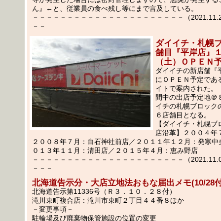
ん』←と、従業員の食べ残し等にまで言及している。
－－－－－－－－－－－－－－－－－－－－－－（2021.11.2
－－
ダイイチ・札幌
舗目『平岸店』
（土）ＯＰＥＮ
ダイイチの新店舗『平
にＯＰＥＮ予定であ
イトで案内された。
間中の出店予定地＠
イチの札幌ブロック
６店舗目となる。
【ダイイチ・札幌ブ
店沿革】２００４年
２００８年７月：白石神社前店／２０１１年１２月：発寒中
０１３年１１月：清田店／２０１５年４月：恵み野店
－－－－－－－－－－－－－－－－－－－－－－（2021.11.0
－－－
北海道告示分・大店立地法おもな届出メモ(10/28付
北海道告示第11336号（Ｒ３．１０．２８付）
滝川東町複合店：滝川市東町２丁目４４番８ほか
－変更事項－
駐輪場及び廃棄物保管施設の位置の変更