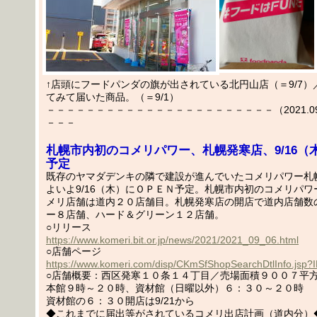
↑店頭にフードパンダの旗が出されている北円山店（＝9/7）
てみて届いた商品。（＝9/1）
－－－－－－－－－－－－－－－－－－－－－－－（2021.09.
－－－
札幌市内初のコメリパワー、札幌発寒店、9/16（
予定
既存のヤマダデンキの隣で建設が進んでいたコメリパワー札
よいよ9/16（木）にＯＰＥＮ予定。札幌市内初のコメリパ
メリ店舗は道内２０店舗目。札幌発寒店の開店で道内店舗数
ー８店舗、ハード＆グリーン１２店舗。
○リリース
https://www.komeri.bit.or.jp/news/2021/2021_09_06.html
○店舗ページ
https://www.komeri.com/disp/CKmSfShopSearchDtlInfo.jsp?
○店舗概要：西区発寒１０条１４丁目／売場面積９００７平
本館９時～２０時、資材館（日曜以外）６：３０～２０時
資材館の６：３０開店は9/21から
◆これまでに届出等がされているコメリ出店計画（道内分）