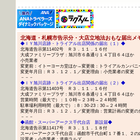
－－－－－－－－－－－－－－－－－－－－－－－－－－－－－－－－－－－
北海道・札幌市告示分・大店立地法おもな届出メモ
◆ＩＹ旭川店跡・トライアル出店関係の届出（１）◆
北海道告示第11402号 Ｒ３．１１．１６付
大成ファミリープラザ：旭川市６条通り１４丁目６４ほか
小売業者
変更前：イトーヨーカ堂ほか→変更後：トライアルカンパニ
変更年月日：Ｒ３．１２．１／変更理由：小売業者の変更
－－－
◆ＩＹ旭川店跡・トライアル出店関係の届出（２）◆
北海道告示第11403号 Ｒ３．１１．１６付
大成ファミリープラザ：旭川市６条通り１４丁目６４ほか
営業時間（最大で）：１０時～２３時→２４時間
駐車場利用時間（最大で）：8：30-23：30→２４時間
変更年月日：Ｒ３．１２．１／変更理由：営業計画の変更の
－－－
◆函館・スーパーアークス千代台店 新設届◆
北海道告示第11417号 Ｒ３．１１．１８付
スーパーアークス千代台店：函館市千代台町１７番１、２の
設置者・小売業者：道南ラルズ