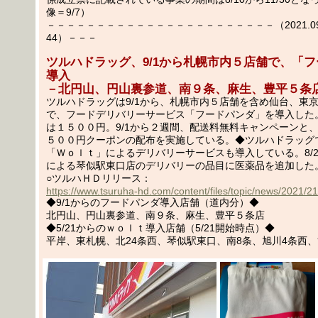
像＝9/7）
－－－－－－－－－－－－－－－－－－－－－－－（2021.09.
44）－－－
ツルハドラッグ、9/1から札幌市内５店舗で、「
導入
－北円山、円山裏参道、南９条、麻生、豊平５条
ツルハドラッグは9/1から、札幌市内５店舗を含め仙台、東
で、フードデリバリーサービス「フードパンダ」を導入した
は１５００円。9/1から２週間、配送料無料キャンペーンと
５００円クーポンの配布を実施している。◆ツルハドラッグ
「Ｗｏｌｔ」によるデリバリーサービスも導入している。8/
による琴似駅東口店のデリバリーの品目に医薬品を追加した
○ツルハＨＤリリース：
https://www.tsuruha-hd.com/content/files/topic/news/2021/2
◆9/1からのフードパンダ導入店舗（道内分）◆
北円山、円山裏参道、南９条、麻生、豊平５条店
◆5/21からのｗｏｌｔ導入店舗（5/21開始時点）◆
平岸、東札幌、北24条西、琴似駅東口、南8条、旭川4条西