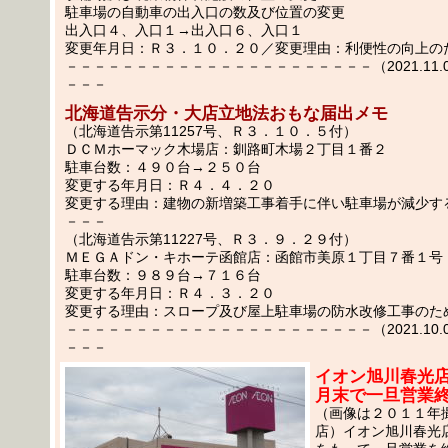
駐車場の自動車の出入口の数及び位置の変更
出入口４、入口１→出入口６、入口１
変更年月日：Ｒ３．１０．２０／変更理由：利便性の向上の
－－－－－－－－－－－－－－－－－－－－－－（2021.11.0
－－－
北海道告示分・大店立地法おもな届出メモ
（北海道告示第11257号、Ｒ３．１０．５付）
ＤＣＭホーマック木場店：釧路町木場２丁目１番２
駐車台数：４９０台→２５０台
変更する年月日：Ｒ４．４．２０
変更する理由：建物の新増築工事着手に伴い駐車場が減少す
－－－
（北海道告示第11227号、Ｒ３．９．２９付）
ＭＥＧＡドン・キホーテ函館店：函館市美原１丁目７番１号
駐車台数：９８９台→７１６台
変更する年月日：Ｒ４．３．２０
変更する理由：スロープ及び屋上駐車場の防水改修工事のた
－－－－－－－－－－－－－－－－－－－－－－（2021.10.0
－－－
イオン旭川春光店
月末で一旦営業
（画像は２０１１年
店）イオン旭川春光店が2