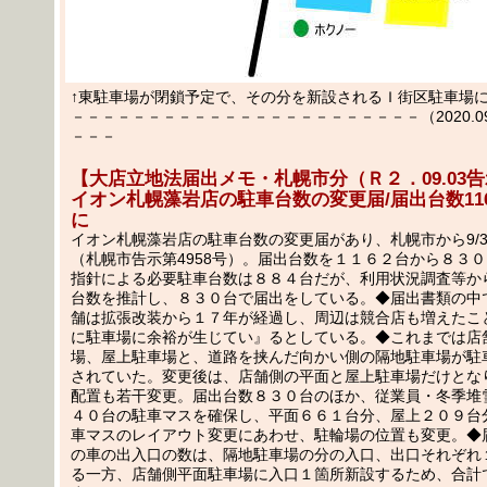
↑東駐車場が閉鎖予定で、その分を新設されるＩ街区駐車場
－－－－－－－－－－－－－－－－－－－－－－－（2020.09.
－－－
【大店立地法届出メモ・札幌市分（Ｒ２．09.03
イオン札幌藻岩店の駐車台数の変更届/届出台数116
に
イオン札幌藻岩店の駐車台数の変更届があり、札幌市から9/
（札幌市告示第4958号）。届出台数を１１６２台から８３
指針による必要駐車台数は８８４台だが、利用状況調査等か
台数を推計し、８３０台で届出をしている。◆届出書類の中
舗は拡張改装から１７年が経過し、周辺は競合店も増えたこ
に駐車場に余裕が生じてい』るとしている。◆これまでは店
場、屋上駐車場と、道路を挟んだ向かい側の隔地駐車場が駐
されていた。変更後は、店舗側の平面と屋上駐車場だけとな
配置も若干変更。届出台数８３０台のほか、従業員・冬季堆
４０台の駐車マスを確保し、平面６６１台分、屋上２０９台
車マスのレイアウト変更にあわせ、駐輪場の位置も変更。◆
の車の出入口の数は、隔地駐車場の分の入口、出口それぞれ
る一方、店舗側平面駐車場に入口１箇所新設するため、合計