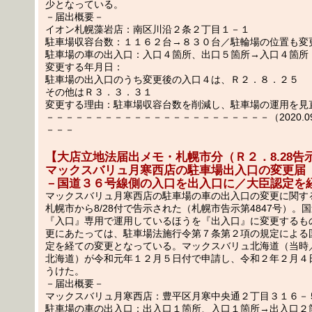
少となっている。
－届出概要－
イオン札幌藻岩店：南区川沿２条２丁目１－１
駐車場収容台数：１１６２台→８３０台／駐輪場の位置も変
駐車場の車の出入口：入口４箇所、出口５箇所→入口４箇所
変更する年月日：
駐車場の出入口のうち変更後の入口４は、Ｒ２．８．２５
その他はＲ３．３．３１
変更する理由：駐車場収容台数を削減し、駐車場の運用を見
－－－－－－－－－－－－－－－－－－－－－－－（2020.09.
－－－
【大店立地法届出メモ・札幌市分（Ｒ２．8.28告
マックスバリュ月寒西店の駐車場出入口の変更届
－国道３６号線側の入口を出入口に／大臣認定を
マックスバリュ月寒西店の駐車場の車の出入口の変更に関す
札幌市から8/28付で告示された（札幌市告示第4847号）。
『入口』専用で運用しているほうを『出入口』に変更するも
更にあたっては、駐車場法施行令第７条第２項の規定による
定を経ての変更となっている。マックスバリュ北海道（当時
北海道）が令和元年１２月５日付で申請し、令和２年２月４
うけた。
－届出概要－
マックスバリュ月寒西店：豊平区月寒中央通２丁目３１６－
駐車場の車の出入口：出入口１箇所、入口１箇所→出入口２