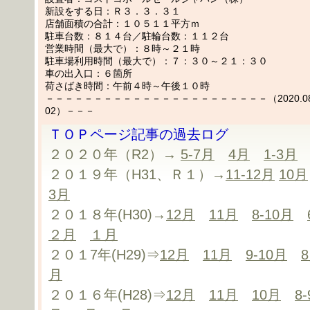
新設をする日：Ｒ３．３．３１
店舗面積の合計：１０５１１平方ｍ
駐車台数：８１４台／駐輪台数：１１２台
営業時間（最大で）：８時～２１時
駐車場利用時間（最大で）：７：３０～２１：３０
車の出入口：６箇所
荷さばき時間：午前４時～午後１０時
－－－－－－－－－－－－－－－－－－－－－－－（2020.08.
02）－－－
ＴＯＰページ記事の過去ログ
２０２０年（R2）→
5-7月
4月
1-3月
２０１９年（H31、Ｒ１）→
11-12月
10月
3月
２０１８年(H30)→
12月
11月
8-10月
２月
１月
２０１7年(H29)⇒
12月
11月
9-10月
月
２０１６年(H28)⇒
12月
11月
10月
8