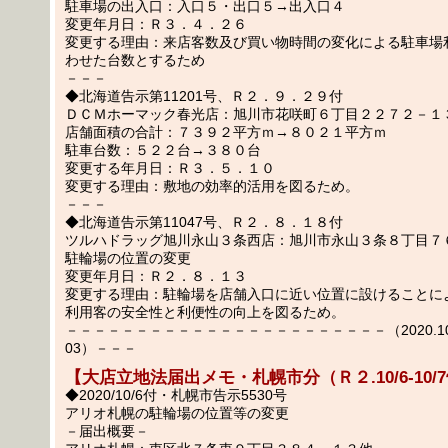
駐車場の出入口：入口５・出口５→出入口４
変更年月日：Ｒ３．４．２６
変更する理由：来店客数及び買い物時間の変化による駐車場
わせた台数とするため
－－－
◆北海道告示第11201号、Ｒ２．９．２９付
ＤＣＭホーマック春光店：旭川市花咲町６丁目２２７２－１
店舗面積の合計：７３９２平方ｍ→８０２１平方ｍ
駐車台数：５２２台→３８０台
変更する年月日：Ｒ３．５．１０
変更する理由：敷地の効率的活用を図るため。
－－－
◆北海道告示第11047号、Ｒ２．８．１８付
ツルハドラッグ旭川永山３条西店：旭川市永山３条８丁目７
駐輪場の位置の変更
変更年月日：Ｒ２．８．１３
変更する理由：駐輪場を店舗入口に近い位置に設けることに
利用客の安全性と利便性の向上を図るため。
－－－－－－－－－－－－－－－－－－－－－－－（2020.10.
03）－－－
【大店立地法届出メモ・札幌市分（Ｒ２.10/6-10/
◆2020/10/6付・札幌市告示5530号
アリオ札幌の駐輪場の位置等の変更
－届出概要－