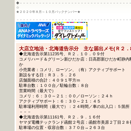
◆－－－－－－－－－－－－－－－－－－－－－－－－－－－－－－－－－－
☆
★２０２０年８月～１０月バックナンバー★
－－－－－－－－－－－－－－－－－－－－－－－－－－－－－－－－－－－
大店立地法・北海道告示分 主な届出メモ(Ｒ２．8
◆北海道告示第11235号、Ｒ２．１０．０９付
コメリハード＆グリーン新ひだか店：日高郡新ひだか町静内
か
小売業者：コメリ、ローソン、（有）アクティブサポート
新設をする日：Ｒ３．５．２６
店舗面積の合計：４０９１平方ｍ
駐車台数：１００台／駐輪台数：８台
営業時間（最大で）
コメリ：６：３０～２１：００／ローソン：２４ｈ
アクティブサポート：６：３０～２１：４５
駐車場利用時間（最大で）：２４時間／車の出入口：５箇所
－－－
◆北海道告示第11161号、Ｒ２．９．１６付
ヤマダ電機テックランド函館２号店：函館市美原２丁目２８
駐車場の位置・収容台数：３７０台→２６３台