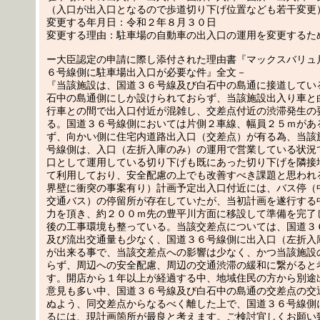
（入口が出入口となるので歩道切り下げ位置なども若干変更
変更する年月日：令和２年８月３０日
変更する理由：駐車場の自動車の出入口の運用を変更するた
ー大臣認定の申請に際し添付された理由書『マックスバリュ
６号線側に駐車場出入口が必要な件』全文－
『当該施設は、国道３６号線及び白石中の島通に接道してい
石中の島通側にしか設けられておらず、当該施設出入り車と
行車との間で出入口付近が混雑し、交差点付近の渋滞発生の
る。国道３６号線側においては片側２車線、幅員２５ｍがあ
ず、向かい側に住宅内道路出入口（交差点）が有る為、当該
号線側は、入口（左折入庫のみ）の運用で営業している状況
口として運用している切り下げも既にあった切り下げを隣接
て利用しており、安全配慮の上でも改善すべき課題と思われ
界壁に衝突の事案有り）計画予定出入口付近には、バス停（
交通バス）の停留所が存在していたが、当初計画を遂行する
力を頂き、約２００ｍ先の豊平川方面に移設して準備を完了
後の工事環境も整っている。当該交差点については、国道３
及び流出交通量も少なく、国道３６号線側に出入口（左折入
が出来る事で、当該交差点への影響は少なく、かつ当該施設
らず、周辺への安全配慮、周辺の交通渋滞の緩和に繋がると
す。開店から１年以上が経過する中、地域住民の方から別途
意見も多い中、国道３６号線及び白石中の島通の交差点の交
ぬよう、同交差点からなるべく離した上で、国道３６号線側
るには、現計画箇所が最良と考えます。ご検討宜しくお願い