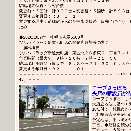
アリオ札幌：東区北７条東９丁目３８４－１３他
駐輪場の位置・収容台数
変更前：７箇所・計９３０台→変更後：５箇所・計５９３台
変更する年月日：Ｒ３．６．１
変更する理由：苗穂駅からの空中歩廊接続工事完了に伴う、
ため
－－－
◆2020/10/7付・札幌市告示5563号
ツルハドラッグ新道元町店の開閉店時刻等の変更
－届出概要－
ツルハドラッグ新道元町店：東区北２６条東２１丁目７－１
営業時間（最大で）９時～２０時→７時～２１：５０
駐車場利用時間（最大で）８：３０～２０：３０→６：３０
変更する年月日：Ｒ２．１１．０１
－－－－－－－－－－－－－－－－－－－－－－－（2020.10.
43）－－－
コープさっぽろ
央店の新設届が
コープさっぽろ・し
大店立地法に基づく
10/1付で、札幌市
（札幌市告示第545
予定地は、平和通沿
丁目。◆店舗面積の
平方ｍで、内訳は、