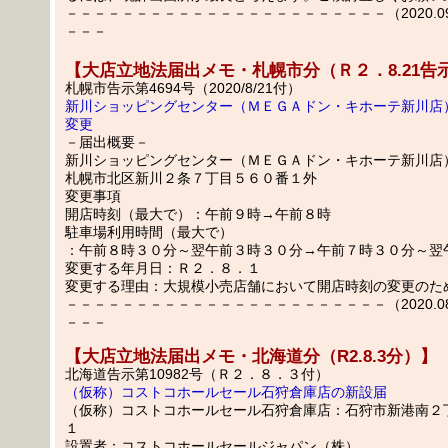
－－－－－－－－－－－－－－－－－－－－－－－（2020.09.
－－－
【大店立地法届出メモ・札幌市分（Ｒ２．8.21告
札幌市告示第4694号（2020/8/21付）
新川ショッピングセンター（ＭＥＧＡドン・キホーテ新川店
変更
－届出概要－
新川ショッピングセンター（ＭＥＧＡドン・キホーテ新川店
札幌市北区新川２条７丁目５６０番１外
変更事項
開店時刻（最大で）：午前９時→午前８時
駐車場利用時間（最大で）
：午前８時３０分～翌午前３時３０分→午前７時３０分～翌
変更する年月日：Ｒ２．８．１
変更する理由：大規模小売店舗において開店時刻の変更のた
－－－－－－－－－－－－－－－－－－－－－－－（2020.08.
－－－
【大店立地法届出メモ・北海道分（R2.8.3分）】
北海道告示第10982号（Ｒ２．８．３付）
（仮称）コストコホールセール石狩倉庫店の新設届
（仮称）コストコホールセール石狩倉庫店：石狩市新港南２
１
設置者：コストコホールセールジャパン（株）