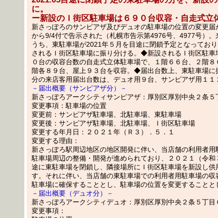
に。
ー新設のＩ街区駐車場は６９０台収容・自走式立
新さっぽろのサンピアザ及びデュオの駐車場の位置の変更届
から9/4付で告示された（札幌市告示第4976号、4977号）
うち、東駐車場が2021年５月を目途に閉鎖予定となってお
されるＩ街区駐車場に振り分ける。◆新設されるＩ街区駐車
０台の収容台数の自走式立体駐車場で、１階６６台、２階８
階各８９台、屋上９３台を収容。◆届出台数上、東駐車場に
分の来店客用届出台数は、デュオ用９台、サンピアザ用１１
－届出概要（サンピアザ分）－
新さっぽろアークシティサンピアザ：厚別区厚別中央２条５
変更事項：駐車場の位置
変更前：サンピアザ駐車場、北駐車場、東駐車場
変更後：サンピアザ駐車場、北駐車場、Ｉ街区駐車場
変更する年月日：２０２１年（Ｒ３）．５．１
変更する理由：
新さっぽろ駅周辺地区の地区開発に伴い、当店舗の利用者用
駐車場周辺の整備・開発が進められており、２０２１（令和
途に東駐車場を閉鎖し、隣接場所にＩ街区駐車場を新設し供
す。それに伴い、当店舗の東駐車場での利用者用駐車場の収
駐車場に確保することとし、駐車場の位置を変更することと
－届出概要（デュオ分）－
新さっぽろアークシティデュオ：厚別区厚別中央２条５丁目
変更事項：