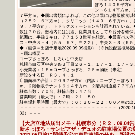
ぽろ１４０５平方ｍ
ント６１４平方ｍ、
７平方ｍ。◆届出書類によれば、この他２階には物販飲食以
（２５２．６平方ｍ）、クリニック（１４９．６平方ｍ）、
９．７平方ｍ）、トドックステーションも計画されている。
数は７０台。敷地内には別途、従業員用として９台分を確保
範囲は、半径２キロ、７７１５３世帯を想定。◆最寄バス停
ス・中央３－４（５５、５７、白２２）、中央３－３（５５
◆（画像＝出店予定地2020.09.09撮影）（※施設配置概略
－届出概要－
コープさっぽろ しろいし中央店：
札幌市白石区中央３条３丁目２６－１、１７－１、１７－３
小売業者：１Ｆ＝コープさっぽろ、２Ｆ＝物販（未定）
新設をする日：Ｒ３．４．１
店舗面積の合計：２０９７平方ｍ（内訳：コープさっぽろ１
ｍ、２階物販テナント６１４平方ｍ、２階共用通路７７平方
駐車台数：７０台、駐輪台数：４７台
営業時間（最大で）：７時～２１：５０
駐車場利用時間（最大で）：６：３０～２２：００／車の出
－－－－－－－－－－－－－－－－－－－－－－－（2020.10.
32）－－－
【大店立地法届出メモ・札幌市分（Ｒ２．09.04
新さっぽろ・サンピアザ・デュオの駐車場位置の
2021.05目途に閉鎖予定の東駐車場の分を、新設