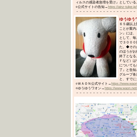
ィルスの感染者急増を受け』としている
○公式サイトの告知→
https://ainz-tulpe.j
－－－－－－－－－－－－－－－－－－－－－
ゆうゆう
６５歳以上
ことが案内
ン』には、
として、毎
で３０００
た。◆その
のほうがお
終了となる
Ｆなど）は
についても
了』と告知
グループ各
と、すでに
○ＷＡＯＮ公式サイト→
https://www.waon
○ゆうゆうワオン→
https://www.waon.net
－－－－－－－－－－－－－－－－－－－－－