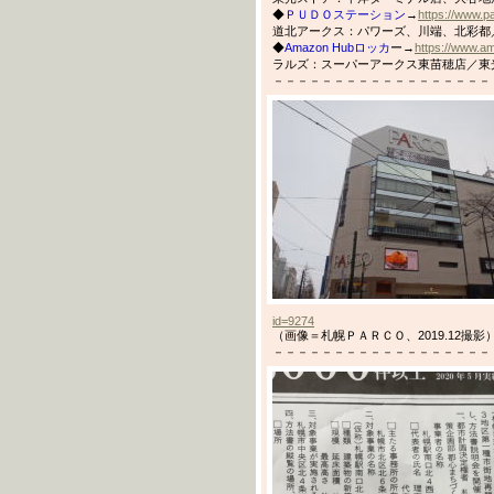
◆
ＰＵＤＯステーション
→
https://www.pa
道北アークス：パワーズ、川端、北彩都
◆
Amazon Hubロッカ
ー→
https://www.
ラルズ：スーパーアークス東苗穂店／東
－－－－－－－－－－－－－－－－－－－－－
id=9274
（画像＝札幌ＰＡＲＣＯ、2019.12撮影
－－－－－－－－－－－－－－－－－－－－－