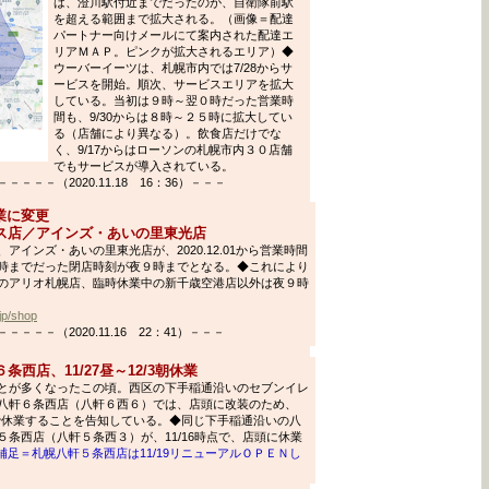
は、澄川駅付近までだったのが、自衛隊前駅
を超える範囲まで拡大される。（画像＝配達
パートナー向けメールにて案内された配達エ
リアＭＡＰ。ピンクが拡大されるエリア）◆
ウーバーイーツは、札幌市内では7/28からサ
ービスを開始。順次、サービスエリアを拡大
している。当初は９時～翌０時だった営業時
間も、9/30からは８時～２５時に拡大してい
る（店舗により異なる）。飲食店だけでな
く、9/17からはローソンの札幌市内３０店舗
でもサービスが導入されている。
－－（2020.11.18 16：36）－－－
業に変更
ス店／アインズ・あいの里東光店
インズ・あいの里東光店が、2020.12.01から営業時間
時までだった閉店時刻が夜９時までとなる。◆これにより
のアリオ札幌店、臨時休業中の新千歳空港店以外は夜９時
.jp/shop
－－（2020.11.16 22：41）－－－
西店、11/27昼～12/3朝休業
とが多くなったこの頃。西区の下手稲通沿いのセブンイレ
八軒６条西店（八軒６西６）では、店頭に改装のため、
朝まで休業することを告知している。◆同じ下手稲通沿いの八
条西店（八軒５条西３）が、11/16時点で、店頭に休業
1.22補足＝札幌八軒５条西店は11/19リニューアルＯＰＥＮし