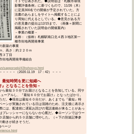
イトで公表された。◆説明会は「札幌市環境
影響評価条例」に基づくもので、11/26（木）
に定員300名での開催が予定されていた。方
法書のあらましをサイトへ掲載することによ
り周知に代えるとしている。◆意見がある方
の意見書の提出は12/15まで。（画像＝新聞に
掲載されていた説明会の開催案内）
－事業の概要－
名称：（仮称）札幌駅南口北４西３地区第一
種市街地再開発事業
の新築の事業
ｍ、高さ：約２２０ｍ
西３丁目
市街地再開発準備組合
own/sapporoeki/43hohosyo.html
－－（2020.11.19 17：42）－－－
、最短時間を更に短縮へ
届け』となることを告知－
1から最短３０分でお届けとなることを告知している。同サ
リニューアルし、『最短６０分でお届け』となったばかり。
うだ。◆現在は最短６０分だが、あくまでも『最短』時
ペーンが実施されている日は混雑のため、注文後に表示さ
際には、配達前に遅延お詫びの電話連絡が来ることがあっ
はプレッシャーにならないか心配だ。◆ローソンではウー
０店舗から約５０店舗に増やした。（＝下の別途記事参
の動きが続きそうだ。
内ページ
enience.html