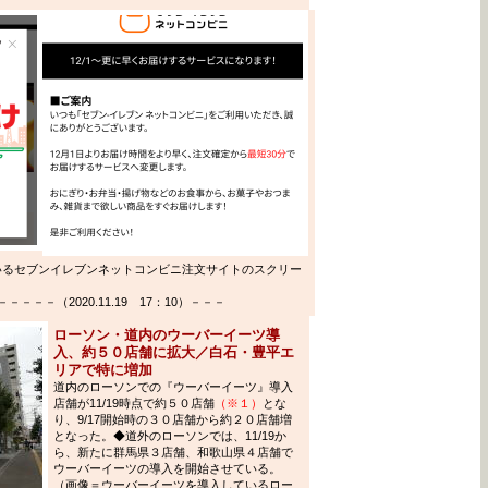
ているセブンイレブンネットコンビニ注文サイトのスクリー
－－（2020.11.19 17：10）－－－
ローソン・道内のウーバーイーツ導
入、約５０店舗に拡大／白石・豊平エ
リアで特に増加
道内のローソンでの『ウーバーイーツ』導入
店舗が11/19時点で約５０店舗
（※１）
とな
り、9/17開始時の３０店舗から約２０店舗増
となった。◆道外のローソンでは、11/19か
ら、新たに群馬県３店舗、和歌山県４店舗で
ウーバーイーツの導入を開始させている。
（画像＝ウーバーイーツを導入しているロー