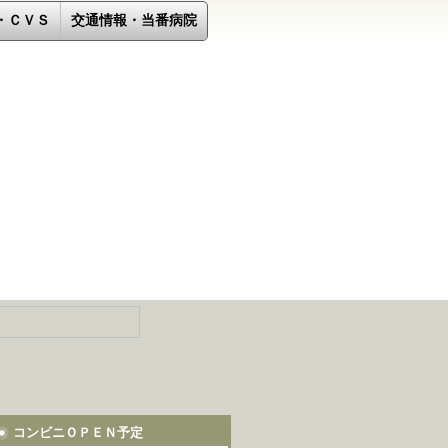
・ＣＶＳ
交通情報・当番病院
コンビニＯＰＥＮ予定