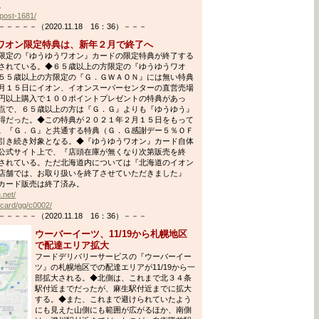
。
p/post-1681/
－－（2020.11.18 16：36）－－－
ワオン限定特典は、新年２月で終了へ
限定の『ゆうゆうワオン』カードの限定特典が終了する
されている。◆６５歳以上の方限定の『ゆうゆうワオ
５５歳以上の方限定の『Ｇ．ＧＷＡＯＮ』には無い特典
月１５日にイオン、イオンスーパーセンターの直営売場
円以上購入で１００ポイントプレゼントの特典があっ
点で、６５歳以上の方は『Ｇ．Ｇ』よりも『ゆうゆう』
得だった。◆この特典が２０２１年２月１５日をもって
。『Ｇ．Ｇ』と共通する特典（Ｇ．Ｇ感謝デー５％ＯＦ
引き続き対象となる。◆『ゆうゆうワオン』カード自体
公式サイト上で、『店頭在庫が無くなり次第販売を終
されている。ただ北海道内については『北海道のイオン
店舗では、お取り扱いを終了させていただきました』
カード販売は終了済み。
.net/
/card/gg/c0002/
－－（2020.11.18 16：36）－－－
ウーバーイーツ、11/19から札幌地区
で配達エリア拡大
フードデリバリーサービスの『ウーバーイー
ツ』の札幌地区での配達エリアが11/19から一
部拡大される。◆北側は、これまで北３４条
駅付近までだったが、麻生駅付近までに拡大
する。◆また、これまで避けられていたよう
にも見えた山側にも範囲が広がるほか、南側