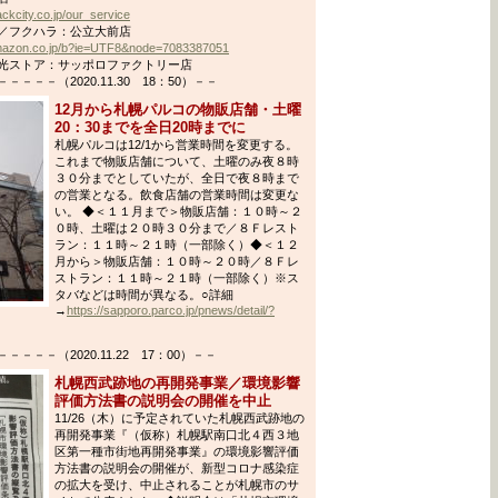
ckcity.co.jp/our_service
／フクハラ：公立大前店
amazon.co.jp/b?ie=UTF8&node=7083387051
光ストア：サッポロファクトリー店
－－（2020.11.30 18：50）－－
12月から札幌パルコの物販店舗・土曜
20：30までを全日20時までに
札幌パルコは12/1から営業時間を変更する。
これまで物販店舗について、土曜のみ夜８時
３０分までとしていたが、全日で夜８時まで
の営業となる。飲食店舗の営業時間は変更な
い。 ◆＜１１月まで＞物販店舗：１０時～２
０時、土曜は２０時３０分まで／８Ｆレスト
ラン：１１時～２１時（一部除く）◆＜１２
月から＞物販店舗：１０時～２０時／８Ｆレ
ストラン：１１時～２１時（一部除く）※ス
タバなどは時間が異なる。○詳細
→
https://sapporo.parco.jp/pnews/detail/?
）
－－（2020.11.22 17：00）－－
札幌西武跡地の再開発事業／環境影響
評価方法書の説明会の開催を中止
11/26（木）に予定されていた札幌西武跡地の
再開発事業『（仮称）札幌駅南口北４西３地
区第一種市街地再開発事業』の環境影響評価
方法書の説明会の開催が、新型コロナ感染症
の拡大を受け、中止されることが札幌市のサ