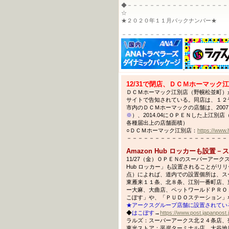
◆－－－－－－－－－－－－－－－－－－
☆
★２０２０年１１月バックナンバー★
－－－－－－－－－－－－－－－－－－－
12/31で閉店、ＤＣＭホーマック
ＤＣＭホーマック江別店（野幌松並町）が2
サイトで告知されている。同店は、１２号
市内のＤＣＭホーマックの店舗は、2007
※
）、2014.04にＯＰＥＮした上江別店
各種届出上の店舗面積）
○ＤＣＭホーマック江別店：
https://www.
－－－－－－－－－－－－－－－－－－－－－
Amazon Hub ロッカーも設置
11/27（金）ＯＰＥＮのスーパーアーク
Hub ロッカー」も設置されることがリリ
点）によれば、道内での設置個所は、ス
東雁来１１条、北８条、江別一番町店、
ー大麻、大曲店、ペットワールドＰＲＯ
こぽす」や、「ＰＵＤＯステーション」
★アークスグループ店舗に設置されてい
◆
はこぽす
→
https://www.post.japanpost.
ラルズ：スーパーアークス北２４条店、
東光ストア：平岸ターミナル店、大谷地