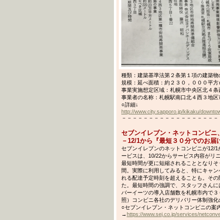
種類：建築基準法第２条第１項の建築物
規模：延べ面積：約２３０，０００平方
事業実施想定区域：札幌市中央区北４条
事業者の名称：札幌駅南口北４西３地区
○詳細↓
http://www.city.sapporo.jp/kikaku/downt
－－－－－－－－－－－－－－－－－－－－－
セブンイレブン・ネットコンビニ
－12/1から『最短３０分でのお
セブンイレブンのネットコンビニが12/
ービスは、10/22からサービス内容が
最短時間が更に短縮されることとなりそ
間。実際に利用してみると、特にキャン
れる配達予定時刻を超えることも。その
た。最短時間の強調で、スタッフさんに
バーイーツの導入店舗数を札幌市内で３
照）コンビニ各社のデリバリー体制強化
○セブンイレブン・ネットコンビニの案
→
https://www.sej.co.jp/services/netconv