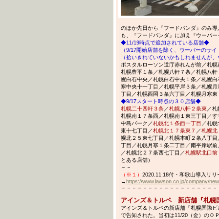
のほか先日から『フードパンダ』のみ導
も、『フードパンダ』に加え『ウーバー
◆11/19時点で追加されている店舗◆
（9/17開始店舗を除く、ウーバーのサ
（拾いきれていないかもしれませんが、
ポスタルローソン道庁赤れんが前／札幌
札幌豊平１条／札幌八軒７条／札幌八軒
幌白石中央／札幌白石中央１条／札幌白
寒中央十一丁目／札幌平岸３条／札幌月
丁目／札幌西岡３条六丁目／札幌月寒東
◆9/17スタート時点の３０店舗◆
札幌二十四軒３条
／
札幌八軒２条東
／札
札幌南１７条西／札幌南１東三丁目／す
中島パーク／
札幌北１条西一丁目
／札幌
東十七丁目／
札幌北１７条東７
／
札幌北
幌北２５東七丁目／札幌本町２条八丁目
丁目／札幌月寒１条二丁目／南平岸駅前
／札幌北２７条西七丁目／
札幌駅北口前
とある店舗）
－－
（※１）
2020.11.18付・和歌山導
→
https://www.lawson.co.jp/company/new
－－－－－－－－－－－－－－－－－－－－－
アインズ＆トルペ 新店舗『札幌
アインズ＆トルペの新店舗『札幌国際ビ
で告知された。当初は11/20（金）の