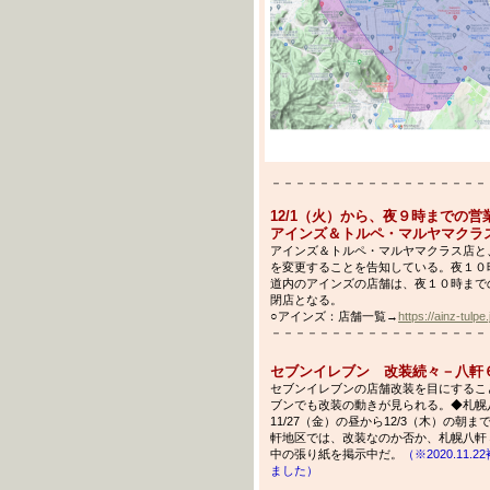
－－－－－－－－－－－－－－－－－－－－－
12/1（火）から、夜９時までの営
アインズ＆トルペ・マルヤマクラ
アインズ＆トルペ・マルヤマクラス店と、ア
を変更することを告知している。夜１０
道内のアインズの店舗は、夜１０時まで
閉店となる。
○アインズ：店舗一覧→
https://ainz-tulpe
－－－－－－－－－－－－－－－－－－－－－
セブンイレブン 改装続々－八軒６条
セブンイレブンの店舗改装を目にするこ
ブンでも改装の動きが見られる。◆札幌
11/27（金）の昼から12/3（木）の
軒地区では、改装なのか否か、札幌八軒５
中の張り紙を掲示中だ。
（※2020.1
ました）