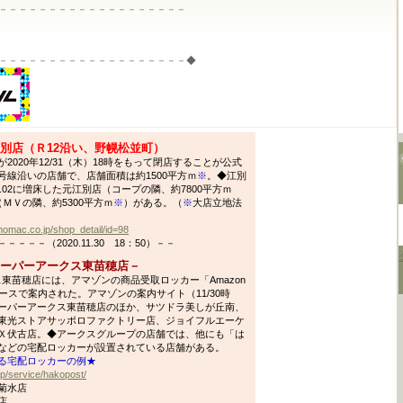
－－－－－－－－－－－－－－－－－－－
－－－－－－－－－－－－－－－－－－－◆
江別店（Ｒ12沿い、野幌松並町）
020年12/31（木）18時をもって閉店することが公式
線沿いの店舗で、店舗面積は約1500平方ｍ
※
。◆江別
.02に増床した元江別店（コープの隣、約7800平方ｍ
（ＭＶの隣、約5300平方ｍ
※
）がある。（
※
大店立地法
homac.co.jp/shop_detail/id=98
－－（2020.11.30 18：50）－－
－スーパーアークス東苗穂店－
ス東苗穂店には、アマゾンの商品受取ロッカー「Amazon
ースで案内された。アマゾンの案内サイト（11/30時
ーパーアークス東苗穂店のほか、サツドラ美しが丘南、
東光ストアサッポロファクトリー店、ジョイフルエーケ
Ｘ伏古店。◆アークスグループの店舗では、他にも「は
などの宅配ロッカーが設置されている店舗がある。
る宅配ロッカーの例★
jp/service/hakopost/
菊水店
店