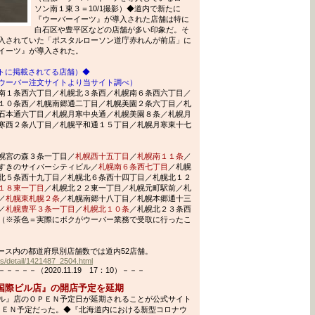
ソン南１東３＝10/1撮影）◆道内で新たに
『ウーバーイーツ』が導入された店舗は特に
白石区や豊平区などの店舗が多い印象だ。そ
入されていた「ポスタルローソン道庁赤れんが前店」に
イーツ』が導入された。
イトに掲載されてる店舗）◆
ウーバー注文サイトより当サイト調べ）
南１条西六丁目／札幌北３条西／札幌南６条西六丁目／
１０条西／札幌南郷通二丁目／札幌美園２条六丁目／札
石本通六丁目／札幌月寒中央通／札幌美園８条／札幌月
寒西２条八丁目／札幌平和通１５丁目／札幌月寒東十七
幌宮の森３条一丁目／
札幌西十五丁目
／
札幌南１１条
／
すきのサイバーシティビル／
札幌南６条西七丁目
／札幌
北５条西十九丁目／札幌北６条西十四丁目／札幌北１２
１８東一丁目
／札幌北２２東一丁目／札幌元町駅前／札
／
札幌東札幌２条
／札幌南郷十八丁目／札幌本郷通十三
／
札幌豊平３条一丁目
／
札幌北１０条
／札幌北２３条西
（※茶色＝実際にボクがウーバー業務で受取に行ったこ
入リリース内の都道府県別店舗数では道内52店舗。
s/detail/1421487_2504.html
－－（2020.11.19 17：10）－－－
国際ビル店』の開店予定を延期
ル』店のＯＰＥＮ予定日が延期されることが公式サイト
ＯＰＥＮ予定だった。◆『北海道内における新型コロナウ