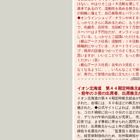
けない。やはりそこはＩＲ活動を通して
基本であるので、流動性を高める努力も
の戦略に備えて、自己株取得とバランス
◆オンラインショップ：チラシやＷＥＢ
しっかりとさらに高めるために、もう少し
で、札幌市、石狩市、当別町で９７万世
スーパーは２千円位だが、オンラインは
している。しっかりとご認識いただける
（横山アークス社長）流動性：ＩＲ活動
積極的にやっていき、スタートラインに
プ：既存の設備をつかって小さく生んで
思いますが、いいとこどりで、もっと使
ください（笑）
（横山アークス社長）去年の３倍近く（
なくなるように、、、いろんなことで厳
が、努力して皆様のお役に立ちたいと思
－－－－－－－－－－－－－－－（2022.05
イオン北海道 第４４期定時株主
－前年の３倍の出席者、出席株主
イオン北海道の第４４期定時株主総会が5
された。会場には、６０名ほどの株主が
施された。◆公式サイトによれば、出席
も、コロナ禍前に比べ１０分の１ほどの
り、デリカの午前の品揃えが充実し、売
応答では、まず事前に寄せられた質問２
け付け、出席株主からは１件の質問があ
締役９名選任の件」、「監査役１名選任
た。経営体制強化のため、社外取締役が