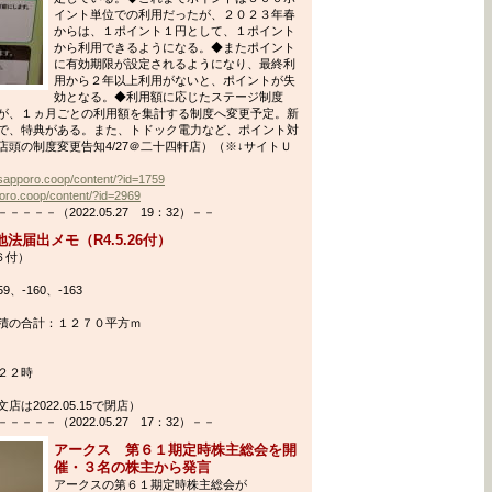
イント単位での利用だったが、２０２３年春
からは、１ポイント１円として、１ポイント
から利用できるようになる。◆またポイント
に有効期限が設定されるようになり、最終利
用から２年以上利用がないと、ポイントが失
効となる。◆利用額に応じたステージ制度
が、１ヵ月ごとの利用額を集計する制度へ変更予定。新
で、特典がある。また、トドック電力など、ポイント対
頭の制度変更告知4/27＠二十四軒店）（※↓サイトＵ
.sapporo.coop/content/?id=1759
oro.coop/content/?id=2969
－－（2022.05.27 19：32）－－
届出メモ（R4.5.26付）
６付）
、-160、-163
積の合計：１２７０平方ｍ
２２時
2022.05.15で閉店）
－－（2022.05.27 17：32）－－
アークス 第６１期定時株主総会を開
催・３名の株主から発言
アークスの第６１期定時株主総会が