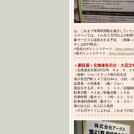
は、これまで年間利用額を集計していた
ステージでは、１か月２万円以上の利用
象サービスも追加される予定。（画像＝店
ＲＬは5/27時点）
○現在のポイントステージ：
https://www
○新ポイントステージ：
https://www.sapp
－－－－－－－－－－－－－－－－－－－－－
＜新設届＞北海道告示分・大店立地法
（北海道告示第10722号 Ｒ４．５．２
（仮称）ツルハドラッグ旭川近文店
旭川市北門町１４丁目2144-2、-129、-159
設置者・小売業者：（株）ツルハ
新設をする日：Ｒ５．１．１４／店舗面
駐車台数：４２台／駐輪台数：１０台
営業時間（最大で）：７時～２１：５０
駐車場利用時間（最大で）：６：３０～
車の出入口：出入口５箇所
（※公式サイトによれば、これまでの近文店は
－－－－－－－－－－－－－－－－－－－－－