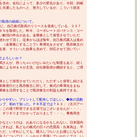
を含め、会社によって、多少の変化があり、今回、的確
く共通したものへと、努力しているが、こういう状況
株式の取得の経緯について。
/17に、自己株式取得のリリースを発表している。３３７
９％を取得した。昨今、コーポレートガバナンス・コー
い解消の申出がある。金庫株として保管させていただ
使わせて頂く。従来からほぼ毎年、自己株式購入は進め
、（金庫株にすることで）希薄化をさせず、既存株主の
る形、そういった効果も含めて、対応させて頂いてい
でよろしいか？
関さんが、持っちゃいけないみたいな制度もあり、続く
換によるＭ＆Ａが主流。自社株取得が継続すると、ご理
株として保管させていただく。ただずっと保管し続ける
新株発行だと既存株主に対して、株式の希薄化をまね
庫株を活用することで既存株主の利益も維持できる。
かりやすい。プリントして配布してほしい。◆株の流動
ップ、初めて知った。ＰＲ不足では？
Ａ３：（古川アー
：この場で即答できる立場ではございませんが・・・、
、ギリギリまでかかっておりまして・・・、事務局含
かなというのは、おありになるかもしれない。日本国内
にすれば、私どもの株式の日々の売買高・出来高は、平
ただ、いずれにしても、購入しづらいとお感じになられ
向上については、しっかりと意識していかなくては、い