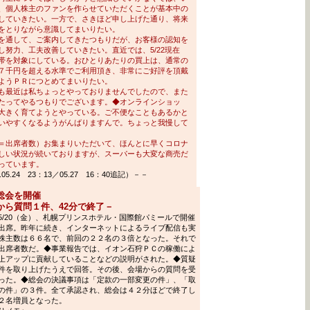
、個人株主のファンを作らせていただくことが基本中の
していきたい。一方で、さきほど申し上げた通り、将来
をとりながら意識してまいりたい。
を通して、ご案内してきたつもりだが、お客様の認知を
努力、工夫改善していきたい。直近では、5/22現在
帯を対象にしている。おひとりあたりの買上は、通常の
７千円を超える水準でご利用頂き、非常にご好評を頂戴
ようＰＲにつとめてまいりたい。
も最近は私ちょっとやっておりませんでしたので、また
たってやるつもりでございます。◆オンラインショッ
大きく育てようとやっている。ご不便なこともあるかと
いやすくなるようがんばりますんで。ちょっと我慢して
＝出席者数）お集まりいただいて、ほんとに早くコロナ
しい状況が続いておりますが、スーパーも大変な商売だ
っています。
.24 23：13／05.27 16：40追記）－－
総会を開催
から質問１件、42分で終了－
/20（金）、札幌プリンスホテル・国際館パミールで開催
出席。昨年に続き、インターネットによるライブ配信も実
株主数は６６名で、前回の２２名の３倍となった。それで
出席者数だ。◆事業報告では、イオン石狩ＰＣの稼働によ
上アップに貢献していることなどの説明がされた。◆質疑
件を取り上げたうえで回答。その後、会場からの質問を受
った。◆総会の決議事項は「定款の一部変更の件」、「取
の件」の３件。全て承認され、総会は４２分ほどで終了し
２名増員となった。