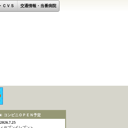
・ＣＶＳ
交通情報・当番病院
コンビニＯＰＥＮ予定