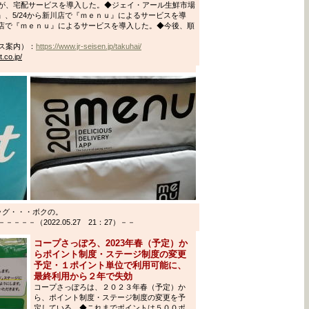
が、宅配サービスを導入した。◆ジェイ・アール生鮮市場
』、5/24から新川店で『ｍｅｎｕ』によるサービスを導
岡店で『ｍｅｎｕ』によるサービスを導入した。◆今後、順
ス案内）：
https://www.jr-seisen.jp/takuhai/
.co.jp/
ッグ・・・ボクの。
－－（2022.05.27 21：27）－－
コープさっぽろ、2023年春（予定）か
らポイント制度・ステージ制度の変更
予定・１ポイント単位で利用可能に、
最終利用から２年で失効
コープさっぽろは、２０２３年春（予定）か
ら、ポイント制度・ステージ制度の変更を予
定している。◆これまでポイントは５００ポ