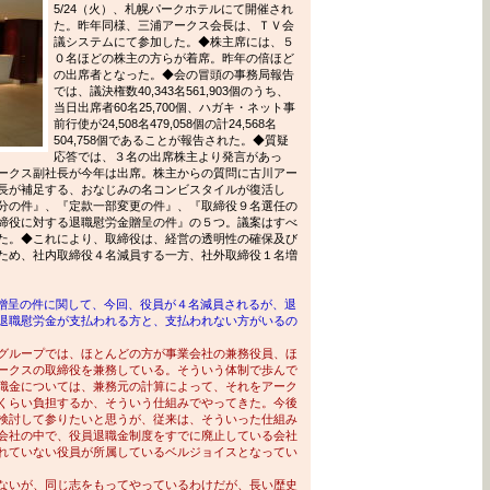
5/24（火）、札幌パークホテルにて開催され
た。昨年同様、三浦アークス会長は、ＴＶ会
議システムにて参加した。◆株主席には、５
０名ほどの株主の方らが着席。昨年の倍ほど
の出席者となった。◆会の冒頭の事務局報告
では、議決権数40,343名561,903個のうち、
当日出席者60名25,700個、ハガキ・ネット事
前行使が24,508名479,058個の計24,568名
504,758個であることが報告された。◆質疑
応答では、３名の出席株主より発言があっ
ークス副社長が今年は出席。株主からの質問に古川アー
長が補足する、おなじみの名コンビスタイルが復活し
分の件』、『定款一部変更の件』、『取締役９名選任の
締役に対する退職慰労金贈呈の件』の５つ。議案はすべ
た。◆これにより、取締役は、経営の透明性の確保及び
ため、社内取締役４名減員する一方、社外取締役１名増
贈呈の件に関して、今回、役員が４名減員されるが、退
退職慰労金が支払われる方と、支払われない方がいるの
グループでは、ほとんどの方が事業会社の兼務役員、ほ
ークスの取締役を兼務している。そういう体制で歩んで
職金については、兼務元の計算によって、それをアーク
くらい負担するか、そういう仕組みでやってきた。今後
検討して参りたいと思うが、従来は、そういった仕組み
会社の中で、役員退職金制度をすでに廃止している会社
れていない役員が所属しているベルジョイスとなってい
ないが、同じ志をもってやっているわけだが、長い歴史