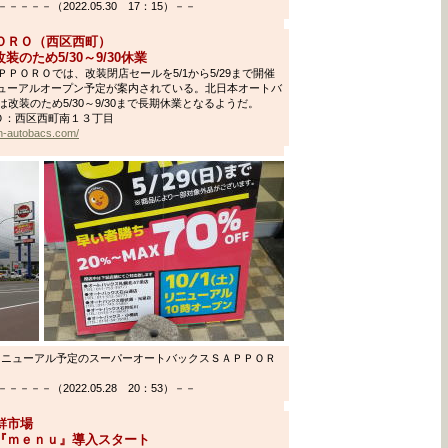
－－（2022.05.30 17：15）－－
ＯＲＯ（西区西町）
のため5/30～9/30休業
ＰＯＲＯでは、改装閉店セールを5/1から5/29まで開催
ニューアルオープン予定が案内されている。北日本オートバ
装のため5/30～9/30まで長期休業となるようだ。
Ｏ：西区西町南１３丁目
hon-autobacs.com/
/1リニューアル予定のスーパーオートバックスＳＡＰＰＯＲ
－－（2022.05.28 20：53）－－
鮮市場
『ｍｅｎｕ』導入スタート