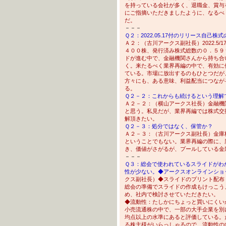
を持っている会社が多く、退職金、賞与
にご指摘いただきましたように、なるべ
だ。
－－－
Ｑ２：2022.05.17付のリリース自己
Ａ２：（古川アークス副社長）2022.5
４００株、発行済み株式総数の０．５９
ドが進む中で、金融機関さんから持ち合
く。来たるべく業界再編の中で、有効に
ている。市場に放出するのもひとつだが
方々にも、ある意味、利益配当につなが
る。
Ｑ２－２：これからも続けるという理解
Ａ２－２：（横山アークス社長）金融機
と思う。私見だが、業界再編では株式交
解頂きたい。
Ｑ２－３：処分ではなく、保管か？
Ａ２－３：（古川アークス副社長）金庫
ということでもない。業界再編の際に、
き、価値がさがるが、プールしている金
－－－
Ｑ３：総会で使われているスライドがわ
性が少ない。◆アークスオンラインショ
クス副社長）◆スライドのプリント配布
総会の準備でスライドの作成もけっこう
め、社内で検討させていただきたい。
◆流動性：たしかにちょっと買いにくい
小売流通株の中で、一部の大手企業を別
均点以上の水準にあると評価している。
る株主様がいらっしゃるので、流動性の