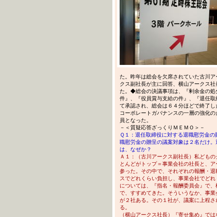
た。昨年は総会を欠席されていた古川ア
クス副社長が主に回答、横山アークス社
た。◆総会の決議事項は、『剰余金の処
件』、『役員賞与支給の件』、『退任取
て承認され、総会は６４分ほどで終了し
コーポレートガバナンスの一層の強化の
員となった。
－＜質疑応答ざっくりＭＥＭＯ＞－
Ｑ１：退任取締役に対する退職慰労金の
職慰労金の贈呈の議案対象は２名だけ。
は、なぜか？
Ａ１：（古川アークス副社長）私どもの
とんどがトップ＝事業会社の社長と、ア
参った。その中で、それぞれの報酬・退
スでどれくらい負担し、事業会社でどれ
については、『指名・報酬委員会』で、
で、すすめてきた。そういうなか、事業
が２社ある。その１社が、議案に上程さ
る。
（横山アークス社長）『寄せ集め』では