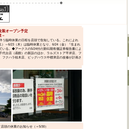
－－－－－－－－－－－－－－－－－－－◆
）改装オープン予定
業－
伴う臨時休業の日程を店頭で告知している。これによれ
（土）～6/23（木）は臨時休業となり、6/24（金）『生まれ
いる。◆アークスの5/24付の第61期有価証券報告書によ
千代台店（函館）の新設のほか、ラルズストア平岸店、フ
、フクハラ桂木店、ビッグハウス中標津店の改修が計画さ
店頭の休業のお知らせ（＝5/30）