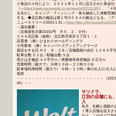
ク食品の４社により、２０２１年１１月に設立された新会社
（→
https://www.snowpeak.co.jp/news/p20211130/
）。『４
を生かし、キャンプ・フィッシング・食を融合した体験型施
する。◆北広島の施設は第１号のＣＡＡの拠点となる。（ア
ニュースリリース2023.1.31→
https://ibic.info/news/sho/20
－届出概要－
（北海道告示第10152号 Ｒ５．２．９付）
ＣＡＡ北広島（仮称）:北広島市美沢５丁目１－１
設置者:（株）ひまわりホールディングス
小売業者:（株）キャンパーズアンドアングラーズ
新設をする日:Ｒ５．９．２８／店舗面積の合計:１２６５平
駐車台数:５２台／駐輪台数:５台
荷さばき施設:４０平方ｍ／廃棄物等保管施設:６立方ｍ
営業時間（最大で）:６時１０分～２１時５０分
駐車場利用時間（最大で）:６時～２２時／車の出入口:出入
箇所
－－－－－－－－－－－－－－－－－－－－－－－－（2023.02
40）－－
サツドラ、
江別の店舗にも
入
先月、札幌と函館の
ｔ導入店舗を拡大さ
ラは、このほど江別