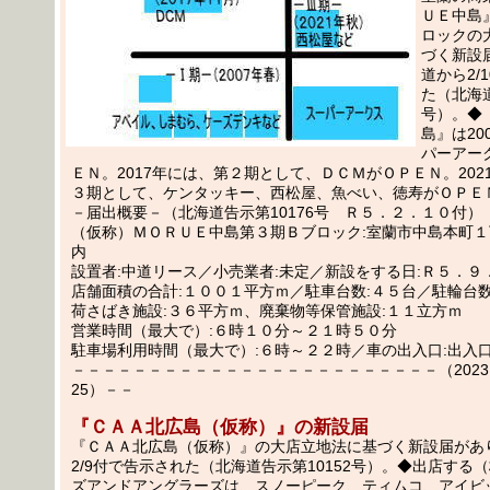
ＵＥ中島
ロックの
づく新設
道から2/
た（北海道
号）。◆
島』は20
パーアー
ＥＮ。2017年には、第２期として、ＤＣＭがＯＰＥＮ。202
３期として、ケンタッキー、西松屋、魚べい、徳寿がＯＰＥ
－届出概要－（北海道告示第10176号 Ｒ５．２．１０付）
（仮称）ＭＯＲＵＥ中島第３期Ｂブロック:室蘭市中島本町
内
設置者:中道リース／小売業者:未定／新設をする日:Ｒ５．９
店舗面積の合計:１００１平方ｍ／駐車台数:４５台／駐輪台数
荷さばき施設:３６平方ｍ、廃棄物等保管施設:１１立方ｍ
営業時間（最大で）:６時１０分～２１時５０分
駐車場利用時間（最大で）:６時～２２時／車の出入口:出入
－－－－－－－－－－－－－－－－－－－－－－－－（2023.02
25）－－
『ＣＡＡ北広島（仮称）』の新設届
『ＣＡＡ北広島（仮称）』の大店立地法に基づく新設届があ
2/9付で告示された（北海道告示第10152号）。◆出店する
ズアンドアングラーズは、スノーピーク、ティムコ、アイビ