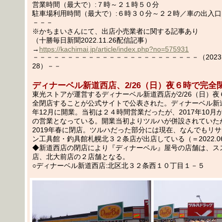
営業時間（最大で）:７時～２１時５０分
駐車場利用時間（最大で）:６時３０分～２２時／車の出入口
－－－
※かちまいさんにて、出店小売業者に関する記事あり
（十勝毎日新聞2022.11.26配信記事）
→
https://kachimai.jp/article/index.php?no=575931
－－－－－－－－－－－－－－－－－－－－－－－－（2023.02
28）－－
ディナーベル新道西店、2/26（日）夜６時で完全
東光ストアが運営するディナーベル新道西店が2/26（日）
全閉店することが公式サイトで公表された。ディナーベル新道
年12月に開業。当初は２４時間営業だったが、2017年10月
の営業となっている。開業当初よりツルハが併設されていた
2019年春に閉店。ツルハだった部分には現在、なんでもリ
ン工具館・釣具館札幌北３２条店が出店している（＝2022.0
◆新道西店の閉店により『ディナーベル』屋号の店舗は、ス
店、北大前店の２店舗となる。
○ディナーベル新道西店:北区北３２条西１０丁目１－５