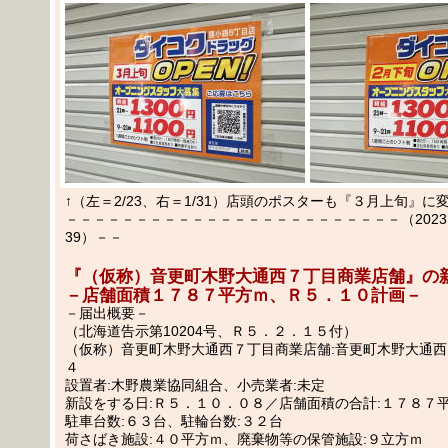
↑（左＝2/23、右＝1/31）店頭のポスターも『３月上旬』
－－－－－－－－－－－－－－－－－－－－－－－－（2023.02
39）－－
『（仮称）音更町木野大通西７丁目商業店舗』の
－店舗面積１７８７平方ｍ、Ｒ５．１０計画－
－届出概要－
（北海道告示第10204号、Ｒ５．２．１５付）
（仮称）音更町木野大通西７丁目商業店舗:音更町木野大通
４
設置者:木野農業協同組合、小売業者:未定
新設をする日:Ｒ５．１０．０８／店舗面積の合計:１７８７
駐車台数:６３台、駐輪台数:３２台
荷さばき施設:４０平方ｍ、廃棄物等の保管施設:９立方ｍ