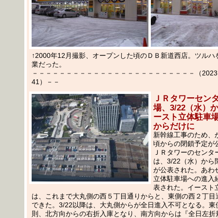
↑2000年12月撮影、オープンした頃のＤＢ新道西店。ツル
業だった。
－－－－－－－－－－－－－－－－－－－－－－－－（2023.02
41）－－
ＪＲタワーセン
場、3/22（水）
ースト立体駐車
からだけに
新幹線工事のため、
頃からの閉鎖予定が
ＪＲタワーのセンタ
は、3/22（水）か
が公表された。あわ
立体駐車場への進入
表された。イースト
は、これまで大丸側の西５丁目通りからと、東側の西２丁目
できた。3/22以降は、大丸側からが全日進入不可となる。東
則、北方向からの右折入庫となり、南方向からは『全日左折