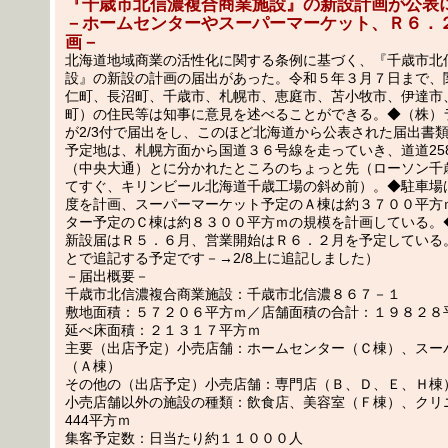
『千歳市北信濃複合商業施設』の新設計画が公表
－ホームセンターやスーパーマーケット、Ｒ６．
画－
北海道地域商業の活性化に関する条例に基づく、『千歳市北
設』の新設の計画の届出があった。令和５年３月７日まで、
仁町、長沼町、千歳市、札幌市、恵庭市、苫小牧市、伊達市
町）の住民等は知事に意見を述べることができる。◆（株）
が2/3付で届出をし、このほど北海道から公表された届出書
予定地は、札幌方面から国道３６号線を走っていき、道道25
（中央大通）とに分かれたところのちょっと先（ローソン千
てすぐ、キリンビール北海道千歳工場の斜め前）。◆駐車場
度を計画、スーパーマーケット予定のＡ棟は約３７００平方
ター予定のＣ棟は約８３００平方ｍの規模を計画している。
新設届はＲ５．６月、営業開始はＲ６．２月を予定している
とで追記する予定です－→2/8上に追記しました）
－届出概要－
千歳市北信濃複合商業施設：千歳市北信濃８６７－１
敷地面積：５７２０６平方ｍ／店舗面積の合計：１９８２８
延べ床面積：２１３１７平方ｍ
主要（出店予定）小売店舗：ホームセンター（Ｃ棟）、スー
（Ａ棟）
その他の（出店予定）小売店舗：専門店（Ｂ、Ｄ、Ｅ、Ｈ棟
小売店舗以外の施設の種類：飲食店、美容室（Ｆ棟）、クリ
444平方ｍ
集客予定数：日当たり約１１０００人