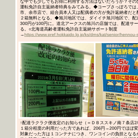
な中でも少しでもお得に利用する方法はないだろうか？その
運転免許自主返納者特典をみてみる。◆コープさっぽろでは
市、余市店で、組合員本人又は配偶者の方が免許返納者だと
２箱無料となる。◆旭川地区では、ダイイチ旭川地区で、配
300円が100円に。道北アークスの旭川の店舗では、配達サ
る。○北海道高齢者運転免許自主返納サポート制度
→
https://www.pref.hokkaido.lg.jp/ks/dms/kat/senior/hennou-
↑配達ラクラク便改定のお知らせ（＝ＤＢススキノ南７条店2/
１箱分程度の利用だった方であれば、206円→200円でほぼ
対象だった方は１コンテナにつき、ワンコインの負担となる