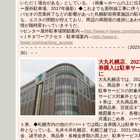
いただく場合がある』としている。（画像＝ホームの上に位
ー屋外駐車場、2017年撮影）◆これまでも新幹線工事に伴
パセオの営業終了などの影響があった札幌駅前商業施設の駐
も、エスタの閉館が控えており、周辺の再開発の進捗にあわ
情が随時変わっていきそうだ。
○センター屋外駐車場閉鎖案内→
http://www.jr-tower.com/topi
○ＪＲタワーアクセス・駐車場案内→
http://www.jr-
tower.com/parking_access
－－－－－－－－－－－－－－－－－－－－－－－－（2023.02
30）－－
大丸札幌店、2023
券購入は駐車サ
に
大丸札幌店では、202
ら、商品券・ギフト
駐車サービスの対象
サービス対象外とな
ト券は、大丸商品券
通商品券、百貨店ギ
種図書カード、各種
共通おこめ券、ハー
ト券。◆札幌市内の他のデパートでは既に金券購入は駐車サ
外となっている。丸井今井札幌店、札幌三越では、2021.06
金、諸手続き、商品券・各種金券類の買上が、駐車サービス