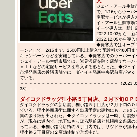
入
ジェイ・アール生鮮
で、1/16からウー
宅配サービスが導入
イ・アール生鮮市場
イーツ導入は、新川
2022.10.03から、
2022.12.05から
◆発寒店ではオープ
ーンとして、2/15まで、2500円以上購入で配達料が480円
キャンペーンなどを実施している。◆発寒店でのウーバーイ
ジェイ・アール生鮮市場では、岩見沢店を除く店舗でウーバ
ｏｌｔなどの宅配サービスを導入する形となった。◆ジェイ
市場発寒店の近隣店舗では、ダイイチ発寒中央駅前店がＷｏ
ている。
－－－－－－－－－－－－－－－－－－－－－－－（2023.02.
38）－－
ダイコクドラッグ狸小路５丁目店、２月下旬ＯＰ
ダイコクドラッグの新店舗、狸小路５丁目店が２月下旬のＯ
ている。狸小路商店街に面する出店予定の建物にも、このほ
集の張り紙が出された。◆ダイコクドラッグは一時、店舗数
が、現在は道内で、地下鉄さっぽろ駅前店と札幌南２条店の
っている。◆狸小路商店街の５丁目内では、サツドラが狸小
狸小路５丁目店の２店舗体制で営業中だ。