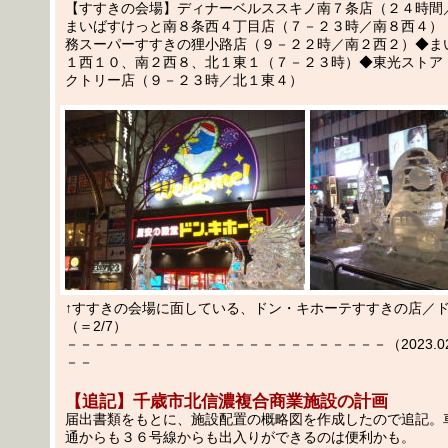
【すすきの会場】ディナーベルススキノ南７条店（２４時間
まいばすけっと南８条西４丁目店（７－２３時／南８西４）
務スーパーすすきの狸小路店（９－２２時／南２西２）◆ま
１西１０、南２西８、北１東１（７－２３時）◆東光ストア
クトリー店（９－２３時／北１東４）
↑すすきの会場に面している、ドン・キホーテすすきの店／
（＝2/7）
－－－－－－－－－－－－－－－－－－－－－－－（2023.02.
－－
【追記】千歳市北信濃複合商業施設の計画
届出書類をもとに、施設配置の概略図を作成したので追記。
通からも３６号線からも出入りができるのは便利かも。