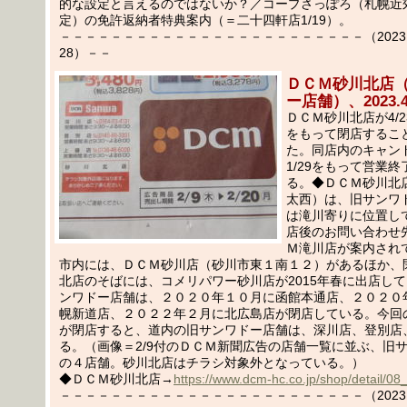
的な設定と言えるのではないか？／コープさっぽろ（札幌近
定）の免許返納者特典案内（＝二十四軒店1/19）。
－－－－－－－－－－－－－－－－－－－－－－－－（2023.02
28）－－
ＤＣＭ砂川北店
ー店舗）、2023.
ＤＣＭ砂川北店が4/2
をもって閉店するこ
た。同店内のキャン
1/29をもって営業
る。◆ＤＣＭ砂川北
太西）は、旧サンワ
は滝川寄りに位置し
店後のお問い合わせ
Ｍ滝川店が案内され
市内には、ＤＣＭ砂川店（砂川市東１南１２）があるほか、
北店のそばには、コメリパワー砂川店が2015年春に出店し
ンワドー店舗は、２０２０年１０月に函館本通店、２０２０
幌新道店、２０２２年２月に北広島店が閉店している。今回
が閉店すると、道内の旧サンワドー店舗は、深川店、登別店
る。（画像＝2/9付のＤＣＭ新聞広告の店舗一覧に並ぶ、旧
の４店舗。砂川北店はチラシ対象外となっている。）
◆ＤＣＭ砂川北店→
https://www.dcm-hc.co.jp/shop/detail/08
－－－－－－－－－－－－－－－－－－－－－－－－（2023.02