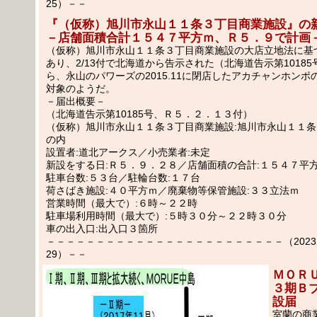
25）－－
『（仮称）旭川市永山１１条３丁目商業施設』の
－店舗面積合計１５４７平方ｍ、Ｒ５．９で計画
（仮称）旭川市永山１１条３丁目商業施設の大店立地法に基
あり、2/13付で北海道から告示された（北海道告示第1018
ら、永山のパワーズの2015.11に閉店したアカチャンホンポ
対象のようだ。
－届出概要－
（北海道告示第10185号、Ｒ５．２．１３付）
（仮称）旭川市永山１１条３丁目商業施設:旭川市永山１１条３丁
の内
設置者:道北アークス／小売業者:未定
新設をする日:Ｒ５．９．２８／店舗面積の合計:１５４７平
駐車台数:５３台／駐輪台数:１７台
荷さばき施設:４０平方ｍ／廃棄物等保管施設:３３立法ｍ
営業時間（最大で）:６時～２２時
駐車場利用時間（最大で）:５時３０分～２２時３０分
車の出入口:出入口３箇所
－－－－－－－－－－－－－－－－－－－－－－－－（2023.02
29）－－
ＭＯＲ
３期Ｂ
設届
室蘭の商