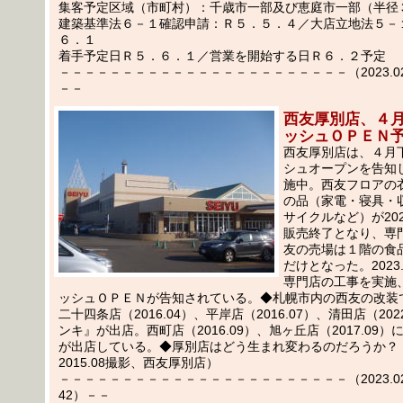
集客予定区域（市町村）：千歳市一部及び恵庭市一部（半径
建築基準法６－１確認申請：Ｒ５．５．４／大店立地法５－
６．１
着手予定日Ｒ５．６．１／営業を開始する日Ｒ６．２予定
－－－－－－－－－－－－－－－－－－－－－－－（2023.02.
－－
西友厚別店、４
ッシュＯＰＥＮ
西友厚別店は、４月
シュオープンを告知
施中。西友フロアの
の品（家電・寝具・
サイクルなど）が202
販売終了となり、専
友の売場は１階の食
だけとなった。2023
専門店の工事を実施
ッシュＯＰＥＮが告知されている。◆札幌市内の西友の改装
二十四条店（2016.04）、平岸店（2016.07）、清田店（202
ンキ』が出店。西町店（2016.09）、旭ヶ丘店（2017.09
が出店している。◆厚別店はどう生まれ変わるのだろうか？
2015.08撮影、西友厚別店）
－－－－－－－－－－－－－－－－－－－－－－－（2023.02.
42）－－