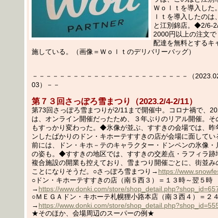
Ｗｏｌｔを導入した
ｌｔを導入したのは
と江別錦店。◆2/6-2
2000円以上の注文
配達を無料とするキ
施している。（画像＝Ｗｏｌｔのデリバリーバッグ）
－－－－－－－－－－－－－－－－－－－－－－－（2023.02.
03）－－
第７３回さっぽろ雪まつり（2023.2/4-2/11）
第73回さっぽろ雪まつりが2/11まで開催中。コロナ禍で、202
は、オンライン開催だったため、３年ぶりのリアル開催。そ
もすっかり変わった。◆氷像が並ぶ、すすきの会場では、昨年
ンしたばかりのドン・キホーテすすきの店が会場に面してい
前には、ドン・キホ－テのキャラクター・ドンペンの氷像・
の姿も。◆すすきの地区では、すすきの交差点・ラフィラ跡
複合施設の開業も控えており、雪まつり開催ごとに、街並み
ことになりそうだ。○さっぽろ雪まつり→
https://www.snowfe
○ドン・キホーテすすきの店（南５西３）＝１３時～翌５時
→
https://www.donki.com/store/shop_detail.php?shop_id=65
○ＭＥＧＡドン・キホーテ札幌狸小路本店（南３西４）＝２
→
https://www.donki.com/store/shop_detail.php?shop_id=55
★そのほか、会場周辺のスーパーの例★