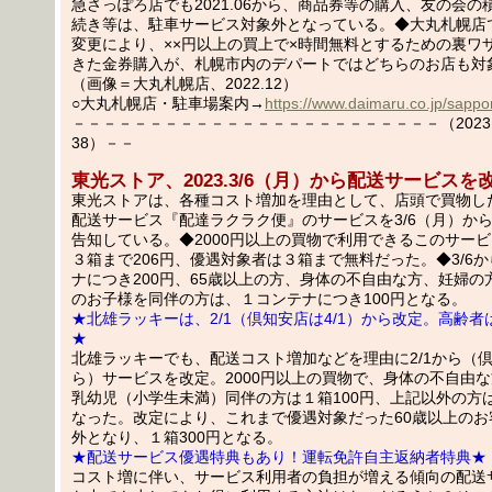
急さっぽろ店でも2021.06から、商品券等の購入、友の会の
続き等は、駐車サービス対象外となっている。◆大丸札幌店
変更により、××円以上の買上で×時間無料とするための裏ワ
きた金券購入が、札幌市内のデパートではどちらのお店も対
（画像＝大丸札幌店、2022.12）
○大丸札幌店・駐車場案内→
https://www.daimaru.co.jp/sappo
－－－－－－－－－－－－－－－－－－－－－－－－（2023.02
38）－－
東光ストア、2023.3/6（月）から配送サービスを
東光ストアは、各種コスト増加を理由として、店頭で買物し
配送サービス『配達ラクラク便』のサービスを3/6（月）か
告知している。◆2000円以上の買物で利用できるこのサー
３箱まで206円、優遇対象者は３箱まで無料だった。◆3/6
ナにつき200円、65歳以上の方、身体の不自由な方、妊婦の
のお子様を同伴の方は、１コンテナにつき100円となる。
★北雄ラッキーは、2/1（倶知安店は4/1）から改定。高齢
★
北雄ラッキーでも、配送コスト増加などを理由に2/1から（倶
ら）サービスを改定。2000円以上の買物で、身体の不自由
乳幼児（小学生未満）同伴の方は１箱100円、上記以外の方は
なった。改定により、これまで優遇対象だった60歳以上のお
外となり、１箱300円となる。
★配送サービス優遇特典もあり！運転免許自主返納者特典★
コスト増に伴い、サービス利用者の負担が増える傾向の配送