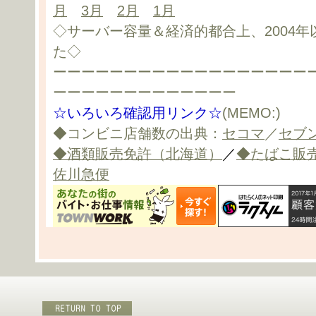
月
3月
2月
1月
◇サーバー容量＆経済的都合上、2004
た◇
ーーーーーーーーーーーーーーーーーー
ーーーーーーーーーーーーー
☆いろいろ確認用リンク☆
(MEMO:)
◆コンビニ店舗数の出典：
セコマ
／
セブ
◆酒類販売免許（北海道）
／
◆たばこ販
佐川急便