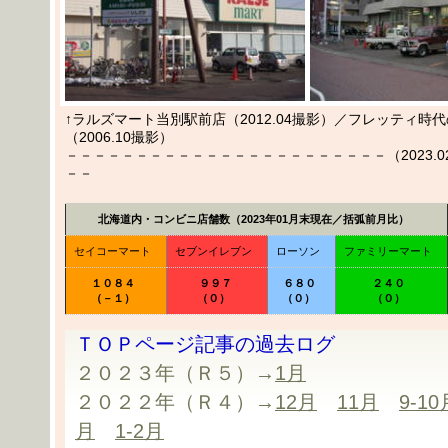
↑ラルズマート当別駅前店（2012.04撮影）／フレッティ時
（2006.10撮影）
－－－－－－－－－－－－－－－－－－－－－－－（2023.02.
－－
北海道内・コンビニ店舗数（2023年01月末現在／括弧前月比）
セイコーマート
セブンイレブン
ローソン
ファミリーマート
１０８４
９９７
６８０
２４０
（－１）
（０）
（０）
（０）
ＴＯＰページ記事の過去ログ
２０２３年（Ｒ５）→
1月
２０２２年（Ｒ４）→
12月
11月
9-10
月
1-2月