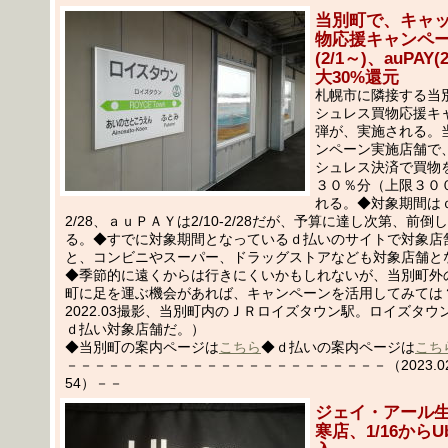
当別町で、キャ
物応援キャンペー
(2/1～)、auPAY(
大30%還元
札幌市に隣接する当
シュレス買物応援キ
弾が、実施される。
ンペーン実施店舗で
シュレス決済で買物
３０％分（上限３０
れる。◆対象期間はｄ
2/28、ａｕＰＡＹは2/10-2/28だが、予算に達し次第、前
る。◆すでに対象期間となっているｄ払いのサイトで対象店
と、コンビニやスーパー、ドラッグストアなども対象店舗と
◆季節的に遠くからは行きにくいかもしれないが、当別町外
町に足を運ぶ機会があれば、キャンペーンを活用してみては
2022.03撮影、当別町内のＪＲロイズタウン駅。ロイズタウ
ｄ払い対象店舗だ。）
◆当別町の案内ページは
こちら
◆ｄ払いの案内ページは
こち
－－－－－－－－－－－－－－－－－－－－－－－（2023.02.
54）－－
ジェイ・アール
寒店、1/16からUb