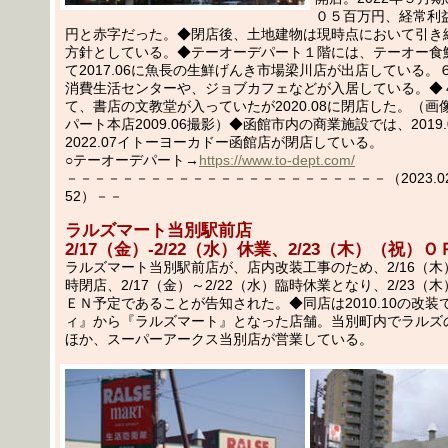
０５百万円、経常利
円と赤字だった。◆閉店後、土地建物は現時点において引き
方針としている。◆テーオーデパート１階には、テーオー食
て2017.06に魚長の生鮮げんき市場梁川店が出店している。
消費生活センターや、ジョブカフェなどが入居している。◆
て、書店の文教堂が入っていたが2020.08に閉店した。（画
パート本店2009.06撮影）◆函館市内の商業施設では、2019
2022.07イトーヨーカドー函館店が閉店している。
○テーオーデパート→
https://www.to-dept.com/
－－－－－－－－－－－－－－－－－－－－－－－（2023.02.
52）－－
ラルズマート当別駅前店
2/17（金）-2/22（水）休業、2/23（木）（祝）
ラルズマート当別駅前店が、店内改装工事のため、2/16（
時閉店、2/17（金）～2/22（水）臨時休業となり、2/23（
ＥＮ予定であることが告知された。◆同店は2010.10の改装
ィ』から『ラルズマート』となった店舗。当別町内でラルズ
ほか、スーパーアークス当別店が営業している。