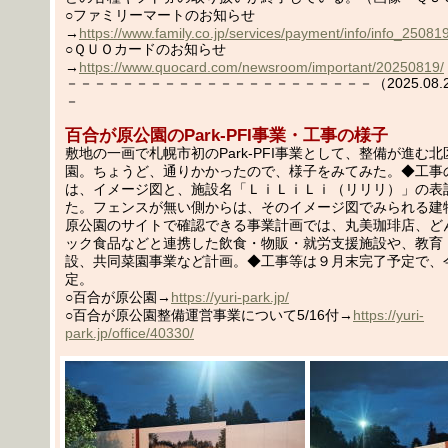
○ファミリーマートのお知らせ
→
https://www.family.co.jp/services/payment/info/info_25081
○ＱＵＯカードのお知らせ
→
https://www.quocard.com/newsroom/important/20250819/
－－－－－－－－－－－－－－－－－－－－－－（2025.08.21
－
百合が原公園のPark-PFI事業・工事の様子
敷地の一画で札幌市初のPark-PFI事業として、整備が進む
園。ちょうど、通りかかったので、様子をみてみた。◆工事
は、イメージ図と、施設名「ＬｉＬｉＬｉ（リリリ）」の表
た。フェンスが無い側からは、そのイメージ図でみられる建
原公園のサイトで確認できる事業計画では、丸美珈琲店、ど
ック食品などと連携した飲食・物販・就労支援施設や、教育
設、共同菜園事業など計画。◆工事等は９月末完了予定で、
定。
○百合が原公園→
https://yuri-park.jp/
○百合が原公園整備運営事業について5/16付→
https://yuri-
park.jp/office/40330/