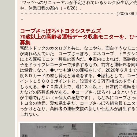
↑ワッツへのリニューアルが予定されているシルク麻生店／
や、休業日程の案内（＝8/28）。
－－－－－－－－－－－－－－－－－－－－－－（2025.08.28
－
コープさっぽろ×トヨタシステムズ
70歳以上の高齢者運転データ収集モニターを、ひ
募集
宅配トドックのカタログと共に、なにやら、面白そうなモニ
が紛れ込んでいた。コープさっぽろ、エネコープ、トヨタシ
による運転モニター募集の案内だ。◆案内によれば、高齢者
子をドライブレコーダーで撮影するもの。前方と運転席を同
は録音しない。◆いつも通りの運転をして、2026年６月ま
度ＳＤカードの差し替えと返送をする。◆謝礼として、コー
イント１５０００ポイントと、設置する３万円相当のドライ
もらえる。◆７０歳以上で、週に３回以上、日常的に運転を
方などの応募条件がある。◆コープさっぽろ×トヨタという
が半端ではない（＝個人の感想です）。ちなみにコープさっ
トヨタの地元、愛知県出身だ。コープさっぽろ組合員モニタ
っかけとなり、高齢者の運転支援の新しい仕組みが誕生する
しれない。