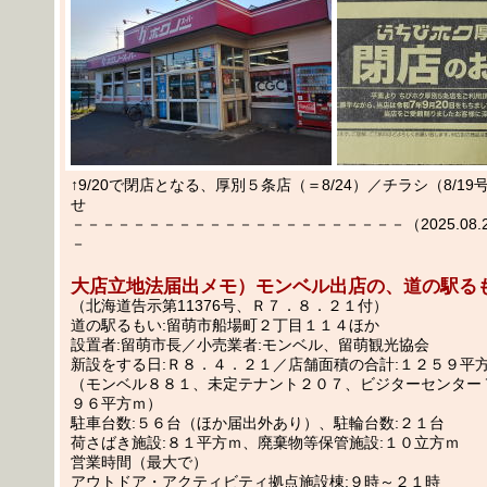
↑9/20で閉店となる、厚別５条店（＝8/24）／チラシ（8/1
せ
－－－－－－－－－－－－－－－－－－－－－－（2025.08.24
－
大店立地法届出メモ）モンベル出店の、道の駅る
（北海道告示第11376号、Ｒ７．８．２１付）
道の駅るもい:留萌市船場町２丁目１１４ほか
設置者:留萌市長／小売業者:モンベル、留萌観光協会
新設をする日:Ｒ８．４．２１／店舗面積の合計:１２５９平
（モンベル８８１、未定テナント２０７、ビジターセンター
９６平方ｍ）
駐車台数:５６台（ほか届出外あり）、駐輪台数:２１台
荷さばき施設:８１平方ｍ、廃棄物等保管施設:１０立方ｍ
営業時間（最大で）
アウトドア・アクティビティ拠点施設棟:９時～２１時