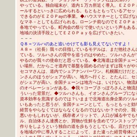
やっている。独自端末が、道内１万カ所近く導入。ＥＺＯＰ
ールするといっきに広められる。もともともっているアセッ
できるのがＥＺＯＰayの事業。◆ハウスマネーとして広げな
なマネ－としても広げられる。ローンチ前なのでＥＺＯＰａ
各地でやっている。町内会の祭りで使いたいという声もある
地域の決済手段としてＥＺＯＰａｙを広げていきたい。
－－－
Ｑ８＝ツルハのあと追いかけても影も見えてないですよ！
Ａ８＝（社長）我々の目指しているモデルは、まだ他社さん
ている。ツルハさんの背中を追うのはやめた。ツルハさんが
やるのが我々の使命だと思っている。◆北海道は全国チェー
い場所。だからこそ道内で基盤を固めるのがまずは我々がや
セコマさんは、道内でシェアナンバーワン。札幌圏だけだと
ンさんのほうがシェアが高い。地方へ行くと、とたんに、セ
がシェアが高い。全国チェーンは地方へは、いけない。物流
のオペレーションがある。◆我々コープさっぽろさんと物流
ういった背景だ。◆ツルハさんも、イオンさんグループにな
資本効率を意識するのでは？いままで北海道出身企業のツル
いもあったと思うが、全国チェーンとして、もっともっと効
経営をやらなくてはならなくなるのではないか？その分、我
悪いかもしれないが、残存者メリットで、人口が減る中でも
ル、自治体さん連携とか、買物が生鮮を含めてワンストップ
作りをしようという独自の道を歩もうとしている。店だけで
を地域の中に導入することによって、また違った経営母体に