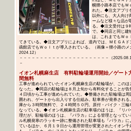
幌狸小路本店でもＷ
れた。◆注文アプリ
以外にも、大人向け
ームなど様々な品が
る。◆注文受付は９
で。◆同店と同じ建
は、これまでもＷｏ
てきている。◆注文アプリによれば、道内では、ＭＥＧＡド
函館店でもＷｏｌｔが導入されている。（画像＝狸小路のメ
2024.12）
－－－－－－－－－－－－－－－－－－－－－－（2025.08.11
－
イオン札幌麻生店 有料駐輪場運用開始／ゲート
間無料
工事が進められていたイオン札幌麻生店の駐輪場が、このほ
なった。◆同店の駐輪場は８月上旬から有料化することが告
４日頃から工事が進められていた。◆整備された駐輪場は周
囲われ、ゲートから出入りする仕組み。駐車券が発券される
庫から３時間無料で、２４時間５０円。原付・バイク・三輪
なっている。◆イオン札幌麻生店の駐車場のほうは、『リパ
理だが、駐輪場のほうは、『パラカ』による管理となってい
ル札幌発寒のラッキー跡に整備された駐車場も『パラカ』に
ているほか、６月１９日から運用管理が変更されたイオン千
も、『パラカ』のシステムとなっており、『パラカ』の管理