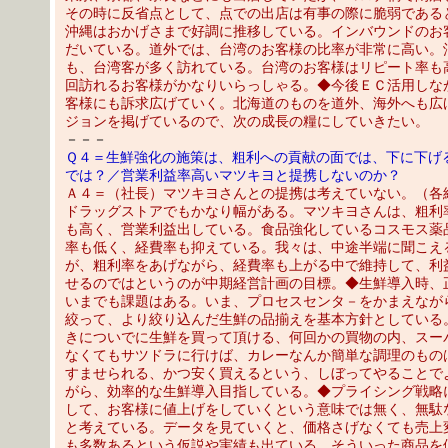
その時に反省点として、点での出店は有事の際に脆弱である
沖縄はおかげさまで好調に推移している。インバウンドのお
だいている。道外では、台湾のお客様の比率が非常に高い。
も、台湾客が多く訪れている。台湾のお客様はリピート率も
回訪れるお客様がかなりいらっしゃる。◆今後ＥＣ活用しな
客様にも訴求広げていく。北海道のものを道外、海外へも広
ジョンを掲げているので、次の成長の糧にしていきたい。
－－－
Ｑ４＝生鮮強化の施策は、粗利への貢献の面では、下に下げ
では？／営業利益率高いマツキヨと提携しないのか？
Ａ４＝（社長）マツキヨさんとの提携は考えていない。（各
ドラッグストアでもかなり幅がある。マツキヨさんは、粗利
も高く、営業利益出している。食品強化しているコスモス薬
率も低く、経費率も抑えている。我々は、中途半端に聞こえ
が、粗利率をあげながら、経費率も上がる中で維持して、利
せるのではというのが中期経営計画の目標。◆生鮮導入時、
いまでも課題はある。いま、プロセスセンタ－をかまえなが
絞って、より絞り込んだ生鮮の品揃えを基本方針としている
きについでに生鮮を買って頂ける、何回かの買物の内、スー
なくてもサツドラに行けば、カレーなんか簡単な調理のもの
すませられる、かつ安く買えるという、しぼってやることで
がら、効率的な生鮮導入目指している。◆プライシング戦略
して、お客様に値上げをしていくという意味では無く、無駄
と考えている。データを見ていくと、価格さげなくても売上
も多数あるという仮説や実績も出ている。そういった商品を