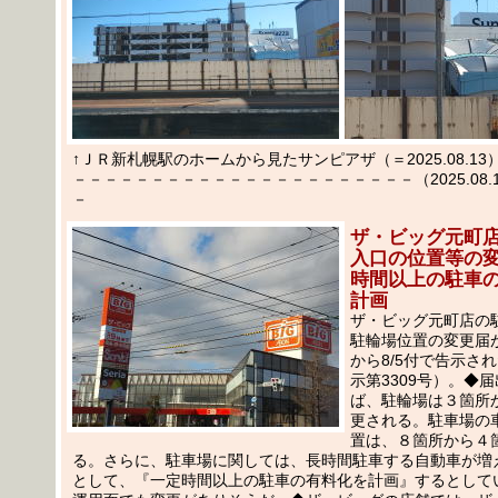
↑ＪＲ新札幌駅のホームから見たサンピアザ（＝2025.08.13
－－－－－－－－－－－－－－－－－－－－－－（2025.08.16
－
ザ・ビッグ元町
入口の位置等の
時間以上の駐車
計画
ザ・ビッグ元町店の
駐輪場位置の変更届
から8/5付で告示さ
示第3309号）。◆
ば、駐輪場は３箇所
更される。駐車場の
置は、８箇所から４
る。さらに、駐車場に関しては、長時間駐車する自動車が増
として、『一定時間以上の駐車の有料化を計画』するとして