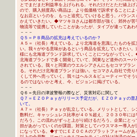
とでまだまだ利益率を上げられる。それだけだとただ値上げ
ので、購入頻度高い商品は、より低価格で訴求することによ
なお店というのを、もっと追究していけると思う。バランス
かえていきたい。◆マツキヨさんは都市部が強く、郊外が苦
物流等で提携していたことがあったが、タイプが違ってあわ
－－－
Ｑ５＝ＰＢ商品の拡充は考えているのか？
Ａ５＝（社長）考えている。より北海道を意識したものを拡
い。我々がやる意味があるという商品を拡充していきたい。
様にも北海道ブランド訴求していくことにつながっていく。
北海道ブランドで多く開発していて、関東など道外のスーパ
されている。我々と同業のウエルシアさんにもセコマブラン
る。それだけ北海道ブランドは強い。セコマさん自社で売り
くして外へ売っていく。我々はヘルス＆ビューティーでそう
るのではないかと考え、今、ビジョンに掲げている。
－－－
Ｑ６＝先日の津波警報の際など、災害対応に関して
Ｑ７＝ＥＺＯＰａｙがリリース予定だが、ＥＺＯＰａｙの普
いて。
Ａ７＝（社長）Ｐａｙが乱立している。メリットとして、シ
数料だ。キャッシュレス比率が４０％超え、２０３０年には
だろう。この流れがずっと上がり続けるだろう。企業にとっ
担があがっていくのが課題。対策としてハウスマネー導入が
になっている。◆すでにＥＺＯＣＡのプラットフォームがあ
以上の会員数、リージョナルマーケティング社は決済のゲー