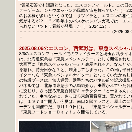
↑質疑応答でも話題となった、エスコンフィールド。この日
デーゲーム、シャウエッセンの風船が宙を舞っていた（＝2025
のお客様が多いという点では、サツドラと、エスコンの相性
気がするが？！？／昨年末のバスケのレバンガ戦では、エス
られないサツドラ看板が登場した（＝2024.12）。
－－－－－－－－－－－－－－－－－－－－－－（2025.08.09
－
2025.08.06のエスコン、西武戦は、東急スペシャ
8/6のエスコンフィールドでのファイターズと埼玉西武ライ
は、北海道東急会『東急スペシャルデー』として開催された
大画面に『東急スペシャルデー』と表示されると、なんだか
を忘れ、特売日かな？と、錯覚してしまった。この日は平日
イターなら『東急スペシャルナイター』となっていたかもし
の特設ブースは、無人運営。選手たちのパネル前で記念撮影
パネルでは、北海道東急会の活動紹介も。◆置かれていた各
に交じり、さっぽろ東急百貨店キャラクター『とーきゅん』
れていた。◆ちなみに、さっぽろ東急百貨店は、置かれてい
ば、１９７３年開店。今夏は、南口２階テラスと、屋上の２
ーデンを開催中だ。毎月１９日には、『東急スペシャルデー
『東急フードショーＤａｙ！』を開催している。