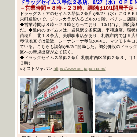
ドラッグセイムス琴似２条店、8/27（水）ＯＰＥ
－営業時間＝８時～２３時、調剤は10/1開局予定
ドラッグストアのセイムス琴似２条店が8/27（水）にＯＰ
栄町通沿いで、ジャンカラが入るビルの１階、パチンコ店跡
◆営業時間は８時～２３時となっており、10/1には、調剤薬
だ。◆道内のセイムスは、岩見沢２条東店、平和通店、環状
苗穂店、北１８条店、美唄駅東店があり、札幌市内では５店
琴似地区では最近、シーナシーナ琴似の中に、マツモトキヨシ
ている。こちらも調剤が6/2に開局した。調剤併設のドラッ
区への新規出店が立て続く。
◆ドラッグセイムス琴似２条店:札幌市西区琴似２条３丁目
３時）
○オストジャパン:
https://www.ost-japan.com/