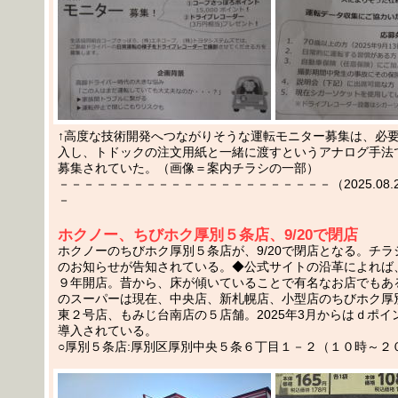
↑高度な技術開発へつながりそうな運転モニター募集は、必
入し、トドックの注文用紙と一緒に渡すというアナログ手法
募集されていた。（画像＝案内チラシの一部）
－－－－－－－－－－－－－－－－－－－－－－（2025.08.26
－
ホクノー、ちびホク厚別５条店、9/20で閉店
ホクノーのちびホク厚別５条店が、9/20で閉店となる。チ
のお知らせが告知されている。◆公式サイトの沿革によれば
９年開店。昔から、床が傾いていることで有名なお店でもあ
のスーパーは現在、中央店、新札幌店、小型店のちびホク厚
東２号店、もみじ台南店の５店舗。2025年3月からはｄポイ
導入されている。
○厚別５条店:厚別区厚別中央５条６丁目１－２（１０時～２