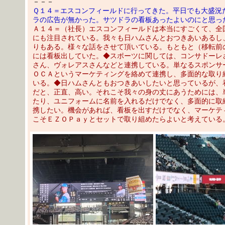
－－－
Ｑ１４＝エスコンフィールドに行ってきた。平日でも大盛況
ラの広告が無かった。サツドラの看板あったよいのにと思っ
Ａ１４＝（社長）エスコンフィールドは本当にすごくて、全
にも注目されている。我々も日ハムさんとおつきあいあるし
りもある。様々な話をさせて頂いている。もともと（移転前
には看板出していた。◆スポーツに関しては、コンサドーレ
さん、ヴォレアスさんなどと連携している。単なるスポンサ
ＯＣＡというマーケティングを絡めて連携し、多面的な取り
いる。◆日ハムさんともおつきあいしたいと思っているが、
だと、正直、高い。それこそ我々の身の丈にあうためには、
たり、ユニフォームに名前を入れるだけでなく、多面的に取
携したい。機会があれば、看板を出すだけでなく、マーケテ
こそＥＺＯＰａｙとセットで取り組めたらよいと考えている