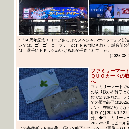
↑『60周年記念！コープさっぽろスペシャルナイター』／試
ンでは、ゴーゴーコープデーのＰＲも放映された。試合前の
は、選手にトドックぬいぐるみが手渡されていた。
－－－－－－－－－－－－－－－－－－－－－－（2025.08.21
－
ファミリーマー
ＱＵＯカードの
へ
ファミリーマートで
の取り扱いが終了とな
付で公表された。フ
での販売終了は2025.
だが、在庫がなくな
用終了は2025.12.2
分。◆ファミリーマ
2025年2月にビー
どの各種ギフト券の取り扱いが終了している。（画像＝ＱＵ