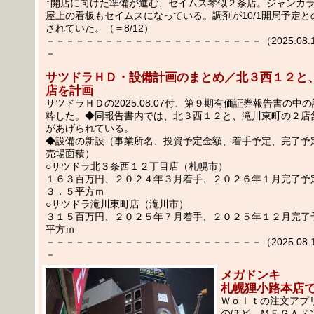
↑開店に向けた準備が進む、セイムス琴似２条店。ジャンカ
屋上の看板もセイムスになっている。調剤が10/1開局予定
されていた。（＝8/12）
－－－－－－－－－－－－－－－－－－－－－－（2025.08.12
－
サツドラＨＤ・設備計画のまとめ／北３西１２と
店を計画
サツドラＨＤの2025.08.07付、第９期有価証券報告書の中
粋した。◆同報告書内では、北３西１２と、滝川東町の２店
があげられている。
◆設備の新設（事業所名、投資予定金額、着手予定、完了予
売場面積）
○サツドラ北３条西１２丁目店（札幌市）
１６３百万円、２０２４年３月着手、２０２６年１月完了予
３．５平方ｍ
○サツドラ滝川東町店（滝川市）
３１５百万円、２０２５年７月着手、２０２５年１２月完了
平方ｍ
－－－－－－－－－－－－－－－－－－－－－－（2025.08.11
－
メガドンキ
札幌狸小路本店で
Ｗｏｌｔの注文アプ
のほど、ＭＥＧＡド