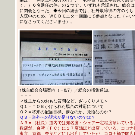
く。）６名選任の件』の２つで 、いずれも承認され、総会
に閉会となった。◆今回の総会では、社外取締役の方のうち
入院中のため、ＷＥＢモニター画面にて参加となった（←い
になさってくださいませ）。
↑株主総会会場案内（＝8/7）／総会の招集通知。
－－－
＜株主からのおもな質問など、ざっくりメモ＞
Ｑ１＝ＴＯＢかけられた場合の対応について
Ｑ２＝将来の配当目標、夢なのか、覚悟なのか？
Ｑ３＝道外への訴求が足りないのでは？
Ａ３＝（社長）道内では知名度・シェア一定程度頂いている
数店舗、台湾（ＦＣ）に１７店舗ほど出店している。コロナ
東京、京都、奈良などにも出店していたが、コロナ禍で閉店