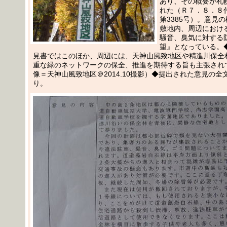
あり、その概要が札
れた（Ｒ７．８．８
第3385号）。意見
敷地内、周辺におけ
騒音、臭気に対する
望』となっている。
見書ではこのほか、周辺には、天神山風致地区や精進川保全
重な緑のネットワークの保全、推進を期待する旨も主張され
像＝天神山風致地区＠2014.10撮影）◆提出された意見の全
り。