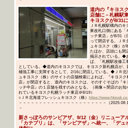
道内の『キヨス
店舗に－札幌駅
キヨスクが8/31
ＪＲ札幌駅構内のキ
東改札口側にある「
ッチ東店」が8/31（
って閉店する。ＪＲ
ュキヨスク（株）が8
たほか、店頭にも閉
掲示されている。◆
ば、「札幌駅改修工
としている。◆道内のキヨスクでは、キヨスク新札幌店が、
補強工事に支障するとして、2/16に閉店している。◆ＪＲ北
ュキヨスク（株）のサイトの店舗検索によれば、『キヨスク
店』が閉店すると、道内のキヨスクは、そのすぐそばの『キ
ッチ中店』の１店舗を残すのみとなる。（画像＝閉店のお知
れているキヨスク札幌ラッチ東店＠8/19）
○ＪＲ北海道フレッシュキヨスク（株）
https://www.hkiosk.co.
－－－－－－－－－－－－－－－－－－－－－－（2025.08.19
－
新さっぽろのサンピアザ、9/12（金）リニューア
「カテプリ」は、「サンピアザ」へ統一、「デュ