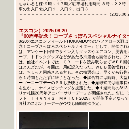
ちゃいるも棟:９時～１７時／駐車場利用時間:８時～２２時
車の出入口:出入口１、入口２、出口３
－－－－－－－－－－－－－－－－－－－－－－（2025.08.22
－
エスコン）2025.08.20
『60周年記念！コープさっぽろスペシャルナイタ
8/20のエスコンフィールドHOKKAIDOでのバファローズ戦
念！コープさっぽろスペシャルナイター』として、開催され
は、アンケート回答でサイン入りグッズやエアコン、災害用
ーブ、トドックグッズなどがあたる抽選会も開催された。ブ
は、他社イベントでは、ＱＲコードを読み取らせてＷＥＢ回
ほとんどだが、今回は、用紙記入だった。ＷＥＢ回答慣れし
は、ちょっと困惑される方も。その抽選会は、早くから行列
ら１時間もたたずに終了となった。◆試合前には随時、大型
ーゴーコープデーのＰＲも放映された。◆始球式では理事長
を生かし、ナイスピッチングを披露した。◆１週間前の8/1
リオ札幌20周年アニバーサリーデー』が開催された。9/11
フト ＴＨＡＮＫＳ ＭＡＴＣＨ2025』が開催予定となっ
各社のスポンサーデーが今後も随時開催予定。