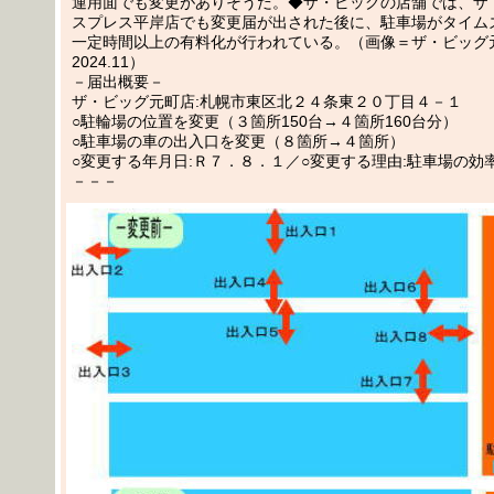
運用面でも変更がありそうだ。◆ザ・ビッグの店舗では、ザ
スプレス平岸店でも変更届が出された後に、駐車場がタイム
一定時間以上の有料化が行われている。（画像＝ザ・ビッグ
2024.11）
－届出概要－
ザ・ビッグ元町店:札幌市東区北２４条東２０丁目４－１
○駐輪場の位置を変更（３箇所150台→４箇所160台分）
○駐車場の車の出入口を変更（８箇所→４箇所）
○変更する年月日:Ｒ７．８．１／○変更する理由:駐車場の効
－－－