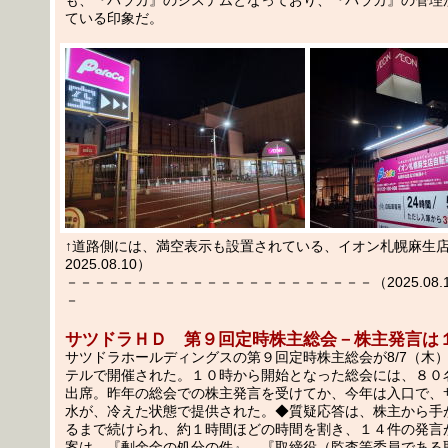
ている印象だ。
↑道路側には、満空表示も設置されている、イオン札幌麻生
2025.08.10）
－－－－－－－－－－－－－－－－－－－－－－（2025.08.11
－
サツドラＨＤ 第９回定時株主総会－株主発言は
サツドラホールディングスの第９回定時株主総会が8/7（木
テルで開催された。１０時から開始となった総会には、８０
出席。昨年の総会での株主発言を受けてか、今年は入口で、
水が、冷えた状態で提供された。◆質疑応答は、株主から手
るまで続けられ、約１時間ほどの時間を割き、１４件の発言
案は、『剰余金の処分の件』、『取締役（監査等委員である