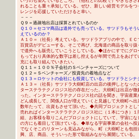
いうのも望んでいるところ。（他社との比較で）やきもきさ
れることも重々承知している。ぜひ、新しい経営モデルをつ
レンジを応援していただけると幸い。
－－－
Ｑ９＝過疎地出店は採算とれているのか
Ｑ１０＝セコマ商品は道外でも売っている。サツドラもそう
えているのか？
Ａ１０＝（社長）考えている。サツドラアプリの中で、ＥＣ
百貨店がデビューする。そこで再び、北海道の商品を取り扱
で道外へも販売していこうとしている。◆ほかにすでにグロ
もっており具体的な数字は差し控えるが年間で売上をあげて
充にも取り組んでいきたい。
Ｑ１１＝１００％子会社のＳベンチャーズについて
Ｑ１２＝Ｓベンチャーズ／投資先の着地点など
Ｑ１３＝ロケットの会社にも投資している。サツドラとシナ
Ａ１３＝（社長）サツドラ大樹町店の出店の後押しとなった
ターステラテクノロジス社の存在だった。大樹町は出店が微
った。インターステラテクノロジス社の話を聞き、宇宙産業
どん成長して、関係人口が増えていくと見越して大樹町へ出
数年たって、出資もさせて頂いた。◆共同プロジェクトとし
売れればインターステラテクノロジス社に（１本につき）１
組、お客様を取りこんだプロジェクトにしていて、宇宙にな
の方にも着目して頂けている。◆単なる宇宙事業の会社へ投
でなくそこのリターンも見込みながら、町（大樹町とも包括
興、店、商品、そういった形で取組みながら展開している。