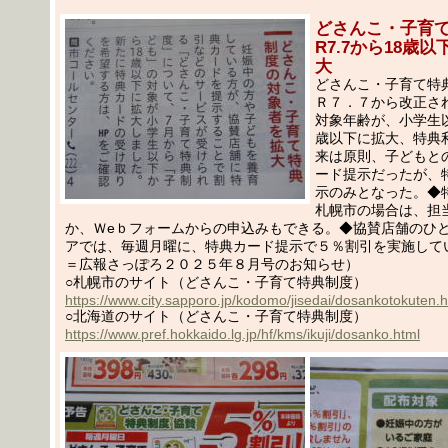
どさんこ・子育
R7.7から18歳
大
どさんこ・子育て特
Ｒ７．７から改正さ
対象年齢が、小学生
歳以下に拡大、特典
来は原則、子どもと
ード提示だったが、
示のみとなった。◆
札幌市の場合は、担
か、Ｗeｂフォームからの申込みもできる。◆協賛店舗のひ
アでは、毎週月曜に、特典カード提示で５％割引を実施して
＝広報さっぽろ２０２５年８月号のお知らせ）
○札幌市のサイト（どさんこ・子育て特典制度）
https://www.city.sapporo.jp/kodomo/jisedai/dosankotokuten.h
○北海道のサイト（どさんこ・子育て特典制度）
https://www.pref.hokkaido.lg.jp/hf/kms/ikuji/dosanko.html