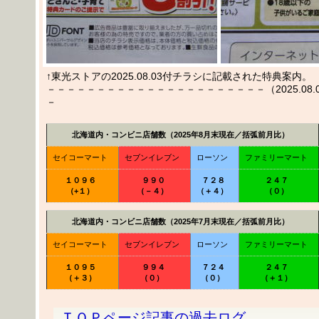
↑東光ストアの2025.08.03付チラシに記載された特典案内。
－－－－－－－－－－－－－－－－－－－－－－（2025.08.04
－
北海道内・コンビニ店舗数（2025年8月末現在／括弧前月比）
セイコーマート
セブンイレブン
ローソン
ファミリーマート
１０９６
９９０
７２８
２４７
（+１）
（－４）
（＋４）
（０）
北海道内・コンビニ店舗数（2025年7月末現在／括弧前月比）
セイコーマート
セブンイレブン
ローソン
ファミリーマート
１０９５
９９４
７２４
２４７
（＋３）
（０）
（０）
（＋１）
ＴＯＰページ記事の過去ログ