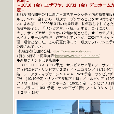
体制に
－10/10（金）ユザワヤ、10/31（金）デコホー
定－
札幌副都心開発公社は新さっぽろアークシティ内の商業施設
ルし、9/12（金）から、順次オープンすることを8/14付で
スによれば、『2000年３月の開業以来、長年親しまれてき
名称を終了し、「サンピアザ」へ統一』する。これにより、
大し、サンピアザ・デュオの２館体制となる。◆「カテプリ」
らイオンモールが管理・運営をしていたが、2024年７月か
理・運営となった。この変更に伴って、順次リフレッシュ予
公表されていた。
○札幌副都心開発公社:
https://www.arc-city.com/
○新さっぽろ・商業施設:
https://www.sunpi-duo.com/
◆新規テナントは９店舗◆
・ＯＲＩＨＩＣＡ（9/12予定・サンピアザ２階）／・サン
ア（9/12予定・サンピアザ２階）／・エコリング（9/12予
階）／・アクティブサロンＳａｗａ（9/20予定・サンピア
ワヤ（10/10予定・サンピアザ地下１階）／・ルピシア（10/
アザ地下１階）／・デコホーム（10/31予定・サンピアザ１
ールプラス（10/31予定・サンピアザ２階）／・ＮＯＶＡ（11
オ２地下１階）