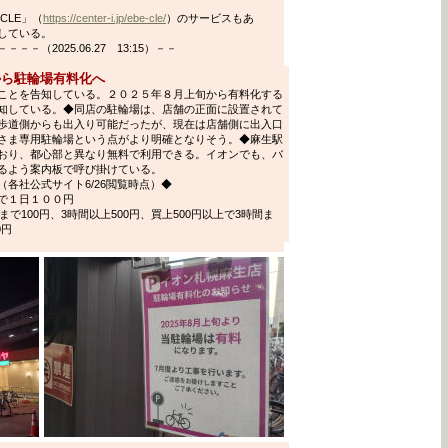
CLE」（
https://center-i.jp/ebe-cle/
）のサービスもあ
している。
（2025.06.27 13:15）－－
旬から駐輪場有料化へ
ことを告知している。２０２５年８月上旬から有料化する
知している。◆同店の駐輪場は、店舗の正面に設置されて
歩道側からも出入り可能だったが、現在は店舗側に出入口
さま専用駐輪場という点がより明確となりそう。◆麻生駅
おり、都心部と異なり無料で利用できる。イオンでも、バ
るよう案内板で呼び掛けている。
各社公式サイト6/26閲覧時点）◆
で１日１００円
で100円、3時間以上500円、買上500円以上で3時間ま
0円