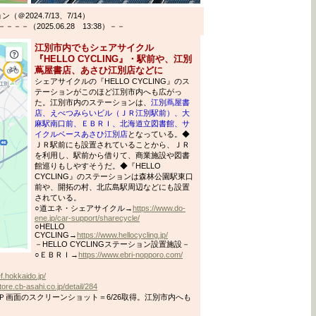
2024.7/13、7/14）
（2025.06.28 13:38）－－
江別市内でもシェアサイクル
『HELLO CYCLING』・駅前や、江別
蔦屋書店、あさひ江別店などに
シェアサイクルの『HELLO CYCLING』のス
テーションがこのほど江別市内へも広がっ
た。江別市内のステーションは、
江別蔦屋書
店、えべつみらいビル（ＪＲ江別駅前）、大
麻駅南口前、ＥＢＲＩ、北海道立図書館、サ
イクルベースあさひ江別店
となっている。◆
ＪＲ駅前にも設置されていることから、ＪＲ
を利用し、駅前から借りて、商業施設や図書
館巡りもしやすそうだ。◆『HELLO
CYCLING』のステーションは森林公園駅東口
前や、開拓の村、北広島駅周辺などにも設置
されている。
○道エネ・シェアサイクル→
https://www.do-
ene.jp/car-support/sharecycle/
○HELLO
CYCLING→
https://www.hellocycling.jp/
－HELLO CYCLINGステーション設置施設－
○ＥＢＲＩ→
https://www.ebri-nopporo.com/
ef.hokkaido.jp/
store.cb-asahi.co.jp/detail/284
画面のスクリーンショット＝6/26取得。江別市内へも