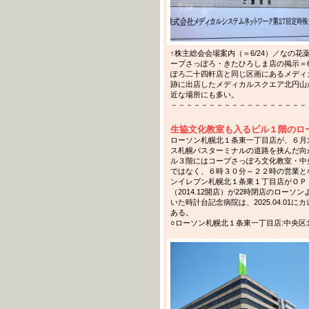
↑株主総会会場案内（＝6/24）／なの
ープさっぽろ・きたひろしま店の掲示＝6
ぽろ二十四軒店と同じ区画にあるメディ
跡に出店したメディカルスクエア北円山
近な場所にも多い。
－－－－－－－－－－－－－－－－－－－－－－
生協文化教室も入るビル１階のロ
ローソン札幌北１条東一丁目店が、６月
ス札幌バスターミナルの道路を挟んだ向
ル３階にはコープさっぽろ文化教室・中
ではなく、６時３０分～２２時の営業と
ンイレブン札幌北１条東１丁目店がＯＰ
（2014.12開店）が22時閉店のロー
いた時計台記念病院は、2025.04.0
ある。
○ローソン札幌北１条東一丁目店:中央区北１条東