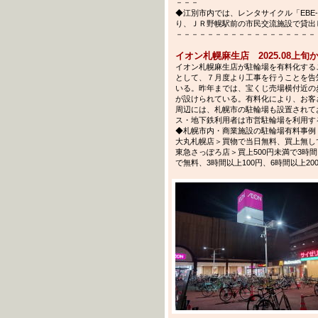
－－－
◆江別市内では、レンタサイクル「EBE-
り、ＪＲ野幌駅前の市民交流施設で貸出
－－－－－－－－－－－－－－－－－－－－－－
イオン札幌麻生店 2025.08上
イオン札幌麻生店が駐輪場を有料化する
として、７月度より工事を行うことを告
いる。昨年までは、宝くじ売場横付近の
が設けられている。有料化により、お客
周辺には、札幌市の駐輪場も設置されて
ス・地下鉄利用者は市営駐輪場を利用す
◆札幌市内・商業施設の駐輪場有料事例（
大丸札幌店＞買物で当日無料、買上無し
東急さっぽろ店＞買上500円未満で3時間ま
で無料、3時間以上100円、6時間以上20