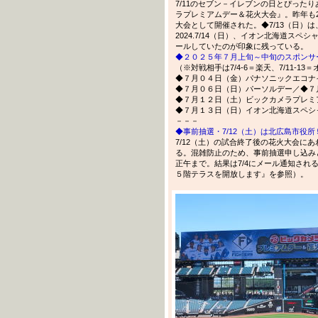
7/11のセブン－イレブンの日とぴったり
ラプレミアムデー＆花火大会』。昨年も20
大会として開催された。◆7/13（日）
2024.7/14（日）、イオン北海道スペ
ールしていたのが印象に残っている。
◆２０２５年７月上旬～中旬のスポンサ
（※対戦相手は7/4-6＝楽天、7/11-13
◆７月０４日（金）パナソニックエコナ
◆７月０６日（日）パーソルデー／◆７
◆７月１２日（土）ビックカメラプレミ
◆７月１３日（日）イオン北海道スペシ
－－－
◆事前抽選・7/12（土）は北広島市役
7/12（土）の試合終了後の花火大会に
る。混雑防止のため、事前抽選申し込み
正午まで。結果は7/4にメール通知され
５階テラスを開放します』を参照）。