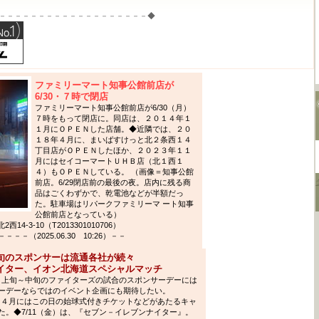
－－－－－－－－－－－－－－－－－－－◆
ファミリーマート知事公館前店が
6/30・７時で閉店
ファミリーマート知事公館前店が6/30（月）
７時をもって閉店に。同店は、２０１４年１
１月にＯＰＥＮした店舗。◆近隣では、２０
１８年４月に、まいばすけっと北２条西１４
丁目店がＯＰＥＮしたほか、２０２３年１１
月にはセイコーマートＵＨＢ店（北１西１
４）もＯＰＥＮしている。 （画像＝知事公館
前店。6/29閉店前の最後の夜。店内に残る商
品はごくわずかで、乾電池などが半額だっ
た。駐車場はリパークファミリーマ ート知事
公館前店となっている）
-3-10（T2013301010706）
（2025.06.30 10:26）－－
旬のスポンサーは流通各社が続々
イター、イオン北海道スペシャルマッチ
７月上旬～中旬のファイターズの試合のスポンサーデーには
ーデーならではのイベント企画にも期待したい。
３～４月にはこの日の始球式付きチケットなどがあたるキャ
。◆7/11（金）は、『セブン－イレブンナイター』。