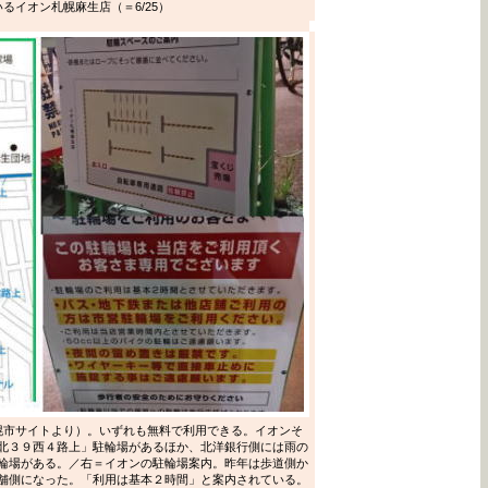
るイオン札幌麻生店（＝6/25）
幌市サイトより）。いずれも無料で利用できる。イオンそ
北３９西４路上」駐輪場があるほか、北洋銀行側には雨の
輪場がある。／右＝イオンの駐輪場案内。昨年は歩道側か
舗側になった。「利用は基本２時間」と案内されている。