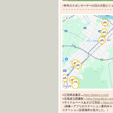
↑昨年のスポンサーデーの日の大型ビジョン（＠
－－－－－－－－－－－－－－－－－－－－－－
○江別蔦谷書店→
https://ebetsu-t.com/
○北海道立図書館→
https://www.library.pr
○サイクルベースあさひ江別店→
https://
（画像＝アプリのステーション案内ＭＡＰ
ステーション設置個所が拡大した。）