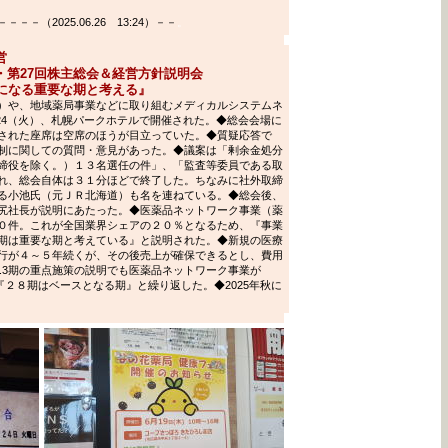
（2025.06.26 13:24）－－
。
営
・第27回株主総会＆経営方針説明会
礎になる重要な期と考える』
）や、地域薬局事業などに取り組むメディカルシステムネ
24（火）、札幌パークホテルで開催された。◆総会会場に
された座席は空席のほうが目立っていた。◆質疑応答で
制に関しての質問・意見があった。◆議案は「剰余金処分
締役を除く。）１３名選任の件」、「監査等委員である取
れ、総会自体は３１分ほどで終了した。ちなみに社外取締
る小池氏（元ＪＲ北海道）も名を連ねている。◆総会後、
尻社長が説明にあたった。◆医薬品ネットワーク事業（薬
０件。これが全国業界シェアの２０％となるため、『事業
期は重要な期と考えている』と説明された。◆新規の医療
行が４～５年続くが、その後売上が確保できるとし、費用
6.3期の重点施策の説明でも医薬品ネットワーク事業が
め『２８期はベースとなる期』と繰り返した。◆2025年秋に