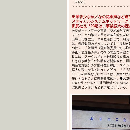
（＝6/25）
－－－－－－－－－－－－－－－－－－－－－－
出席者少なめ／なの花薬局など運
メディカルシステムネットワーク
田尻社長『28期は、事業拡大の
医薬品ネットワーク事業（薬局経営支援
ットワークの第２７回定時株主総会が6/
出席した株主は、２０数名ほどで、用意
は、業績数値の見方についてや、役員体
の件」、「取締役（監査等委員である取
締役４名選任の件」の３つで全て承認さ
役には、アークスでも社外取締役を務め
引き続き経営方針説明会が開催され、田
局経営支援）の加盟件数目標は１２００
拡大の礎になると思う』と述べ、『２８
モールの開発などについては、費用の先
先行となることに理解を求めた。◆202
12000件となると１兆円規模となるた
は長期ビジョンも公表予定としている。