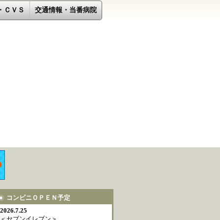
・ＣＶＳ
交通情報・当番病院
コンビニＯＰＥＮ予定