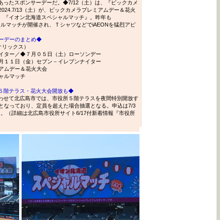
あったスポンサーデーだ。◆7/12（土）は、『ビックカメ
24.7/13（土）が、ビックカメラプレミアムデー＆花火
は、『イオン北海道スペシャルマッチ』。昨年も
シャルマッチが開催され、ＴシャツなどでiAEONを猛烈アピ
ーデーのまとめ◆
＝オリックス）
イター／◆７月０５日（土）ローソンデー
月１１日（金）セブン－イレブンナイター
アムデー＆花火大会
ャルマッチ
所５階テラス・花火大会開放も◆
あわせて北広島市では、市役所５階テラスを夜間特別開放す
となっており、定員を超えた場合抽選となる。申込は7/3
る。（詳細は北広島市役所サイト6/17付新着情報『市役所