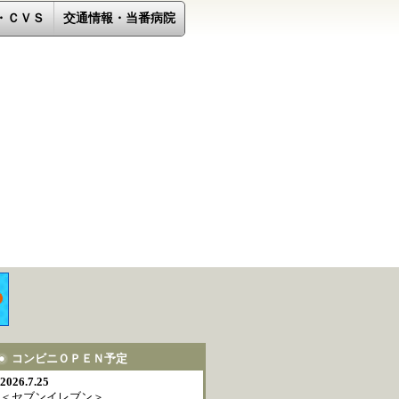
・ＣＶＳ
交通情報・当番病院
コンビニＯＰＥＮ予定