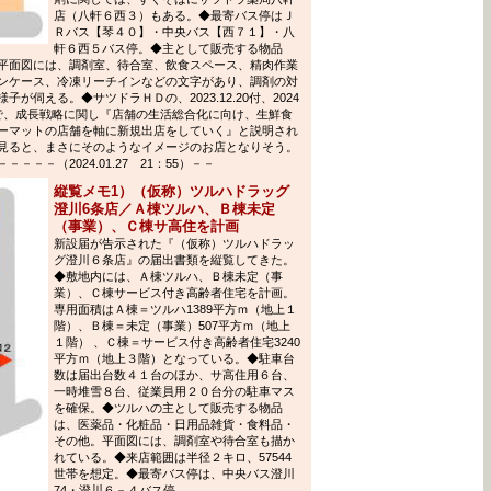
店（八軒６西３）もある。◆最寄バス停はＪ
Ｒバス【琴４０】・中央バス【西７１】・八
軒６西５バス停。◆主として販売する物品
平面図には、調剤室、待合室、飲食スペース、精肉作業
ンケース、冷凍リーチインなどの文字があり、調剤の対
伺える。◆サツドラＨＤの、2023.12.20付、2024
で、成長戦略に関し『店舗の生活総合化に向け、生鮮食
ーマットの店舗を軸に新規出店をしていく』と説明され
見ると、まさにそのようなイメージのお店となりそう。
－－（2024.01.27 21：55）－－
縦覧メモ1）（仮称）ツルハドラッグ
澄川6条店／Ａ棟ツルハ、Ｂ棟未定
（事業）、Ｃ棟サ高住を計画
新設届が告示された『（仮称）ツルハドラッ
グ澄川６条店』の届出書類を縦覧してきた。
◆敷地内には、Ａ棟ツルハ、Ｂ棟未定（事
業）、Ｃ棟サービス付き高齢者住宅を計画。
専用面積はＡ棟＝ツルハ1389平方ｍ（地上１
階）、Ｂ棟＝未定（事業）507平方ｍ（地上
１階） 、Ｃ棟＝サービス付き高齢者住宅3240
平方ｍ（地上３階）となっている。◆駐車台
数は届出台数４１台のほか、サ高住用６台、
一時堆雪８台、従業員用２０台分の駐車マス
を確保。◆ツルハの主として販売する物品
は、医薬品・化粧品・日用品雑貨・食料品・
その他。平面図には、調剤室や待合室も描か
れている。◆来店範囲は半径２キロ、57544
世帯を想定。◆最寄バス停は、中央バス澄川
74・澄川６－４バス停。