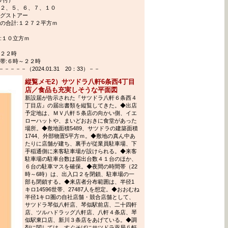
－２、５、６、７、１０
ッグストアー
の合計:１２７２平方ｍ
:１０立方ｍ
～２２時
帯:６時～２２時
－－（2024.01.31 20：33）－－
縦覧メモ2）サツドラ八軒6条西4丁目
店／食品も充実しそうな平面図
新設届が告示された『サツドラ八軒６条西４
丁目店』の届出書類を縦覧してきた。◆出店
予定地は、ＭＶ八軒５条店の向かい側、イエ
ローハットや、まいどおおきに食堂があった
場所。◆敷地面積5489、サツドラの建築面積
1744、外部物置5平方ｍ。◆敷地の真ん中あ
たりに店舗が建ち、裏手が従業員駐車場、下
手稲通側に来客駐車場が設けられる。◆来客
駐車場の駐車台数は届出台数４１台のほか、
６台の駐車マスを確保。◆夜間の時間帯（22
時～6時）は、出入口２を閉鎖、駐車場の一
部も閉鎖する。◆来店者分布範囲は、半径1
キロ14596世帯、27487人を想定。◆おおむね
半径1キロ圏の自社店舗・競合店舗として、
サツドラ琴似八軒店、琴似駅前店、二十四軒
店、ツルハドラッグ八軒店、八軒４条店、琴
似駅東口店、新川３条店をあげている。◆調
剤に関しては、すぐそばにサツドラ薬局八軒