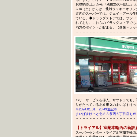
1000円以上』から『税抜2500円以上
2/10（土）からは、北雄ラッキーオリ
道内のスーパーでは、ジェイ・アール生
ている。◆ドラッグストアでは、サツド
れており、これらのドラッグストアでも
両方のポイントが貯まる。（画像＝ラッ
－－－－－－－－－－－－－－－－－－－－－
バリーサービスを導入。サツドラでも、
りがたっている北９東２のまいばすけっと＠
※2024.01.31 20:49追記※
まいばすけっと北２３条西６丁目店もＷ
－－－－－－－－－－－－－－－－－－－－－
【トライアル】室蘭本輪西の新設
スーパーセンタートライアル室蘭本輪西店
海道から告示された（北海道告示第100