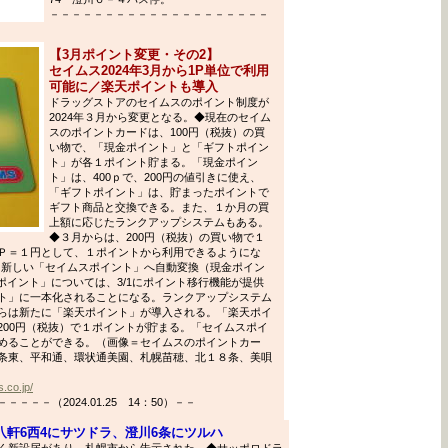
－－－－－－－－－－－－－－－－－－－－
【3月ポイント変更・その2】
セイムス2024年3月から1P単位で利用
可能に／楽天ポイントも導入
ドラッグストアのセイムスのポイント制度が
2024年３月から変更となる。◆現在のセイム
スのポイントカードは、100円（税抜）の買
い物で、「現金ポイント」と「ギフトポイン
ト」が各１ポイント貯まる。「現金ポイン
ト」は、400ｐで、200円の値引きに使え、
「ギフトポイント」は、貯まったポイントで
ギフト商品と交換できる。また、１か月の買
上額に応じたランクアップシステムもある。
◆３月からは、200円（税抜）の買い物で１
Ｐ＝１円として、１ポイントから利用できるようにな
に、新しい「セイムスポイント」へ自動変換（現金ポイン
トポイント」については、3/1にポイント移行機能が提供
ト」に一本化されることになる。ランクアップシステム
らは新たに「楽天ポイント」が導入される。「楽天ポイ
200円（税抜）で１ポイントが貯まる。「セイムスポイ
めることができる。（画像＝セイムスのポイントカー
条東、平和通、環状通美園、札幌苗穂、北１８条、美唄
.co.jp/
－－（2024.01.25 14：50）－－
軒6西4にサツドラ、澄川6条にツルハ
く新設届があり、札幌市から告示された。◆サッポロドラ