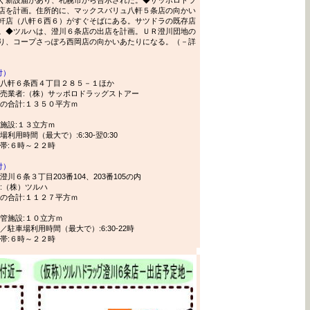
店を計画。住所的に、マックスバリュ八軒５条店の向かい
軒店（八軒６西６）がすぐそばにある。サツドラの既存店
。◆ツルハは、澄川６条店の出店を計画。ＵＲ澄川団地の
り、コープさっぽろ西岡店の向かいあたりになる。（－詳
付）
区八軒６条西４丁目２８５－１ほか
売業者:（株）サッポロドラッグストアー
の合計:１３５０平方ｍ
施設:１３立方ｍ
用時間（最大で）:6:30-翌0:30
帯:６時～２２時
付）
６条３丁目203番104、203番105の内
:（株）ツルハ
の合計:１１２７平方ｍ
管施設:１０立方ｍ
駐車場利用時間（最大で）:6:30-22時
帯:６時～２２時