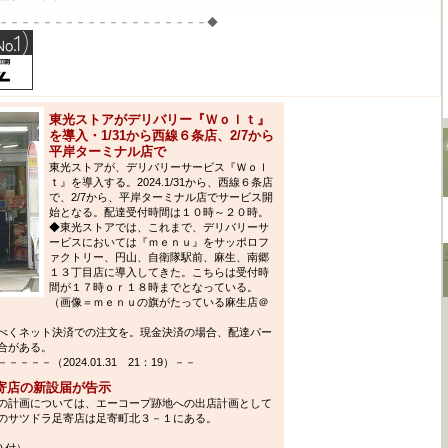
－－－－－－－－－－－－－－－－－－－◆
東光ストアがデリバリー『Ｗｏｌｔ』
を導入・1/31から西線６条店、2/7から
平岸ターミナル店で
東光ストアが、デリバリーサービス『Ｗｏｌ
ｔ』を導入する。2024.1/31から、西線６条店
で、2/7から、平岸ターミナル店でサービス開
始となる。配達受付時間は１０時～２０時。
◆東光ストアでは、これまで、デリバリーサ
ービスにおいては『ｍｅｎｕ』をサッポロフ
ァクトリー、円山、自衛隊駅前、麻生、南郷
１３丁目店に導入してきた。こちらは受付時
間が１７時ｏｒ１８時までとなっている。
（画像＝ｍｅｎｕの旗がたっている麻生店＠
べくネット決済での注文を。現金決済の場合、配達パー
合がある。
－－（2024.01.31 21：19）－－
寄店の新設届が告示
の計画については、エーコープ跡地への出店計画として
のサツドラ足寄店は足寄町北３－１にある。
０付）