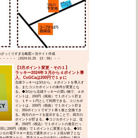
のざっくりすぎる略図＝当サイト作成
－－（2024.01.25 13：58）－－
【3月ポイント変更・その１】
ラッキー2024年３月からｄポイント導
入、CoGCaは200円で１ｐに
北雄ラッキーは3/1から、ｄポイントを導入す
る。またコジカポイントの条件が変更とな
る。◆3/1から北雄ラッキーの買い物で、ｄポ
イントは、200円（税抜）で１ポイント貯ま
り、１Ｐ＝１円として利用できる。コジカポ
イントは、200円（税抜）で１ポイント貯ま
り、350ポイントでギフト券１枚と交換でき
る。両方のカードを提示することで、両方の
ポイントが貯まる。◆コジカポイントは、従
来、250円（税込）で１ポイントの進呈だっ
同じ200円（税抜）で１ポイントに変更となる。◆3/1
ジカの電子マネー支払で通常ポイント２倍が終了とな
件が変更となり、電子マネーでの支払い金額が『税込