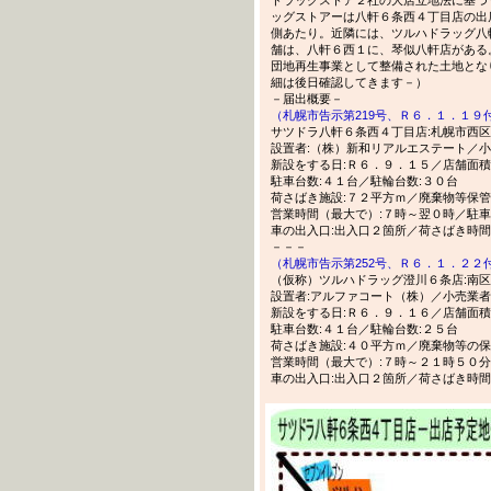
ッグストアーは八軒６条西４丁目店の出
側あたり。近隣には、ツルハドラッグ八
舗は、八軒６西１に、琴似八軒店がある
団地再生事業として整備された土地とな
細は後日確認してきます－）
－届出概要－
（札幌市告示第219号、Ｒ６．１．１９
サツドラ八軒６条西４丁目店:札幌市西
設置者:（株）新和リアルエステート／小
新設をする日:Ｒ６．９．１５／店舗面積
駐車台数:４１台／駐輪台数:３０台
荷さばき施設:７２平方ｍ／廃棄物等保管
営業時間（最大で）:７時～翌０時／駐車場利
車の出入口:出入口２箇所／荷さばき時間
－－－
（札幌市告示第252号、Ｒ６．１．２２
（仮称）ツルハドラッグ澄川６条店:南区澄川
設置者:アルファコート（株）／小売業者
新設をする日:Ｒ６．９．１６／店舗面積
駐車台数:４１台／駐輪台数:２５台
荷さばき施設:４０平方ｍ／廃棄物等の保
営業時間（最大で）:７時～２１時５０分／
車の出入口:出入口２箇所／荷さばき時間