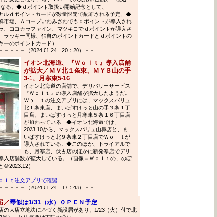
』となる。◆ｄポイント取扱い開始記念として、
ジナルｄポイントカードが数量限定で配布される予定。◆
鮮市場、Ａコープいわみざわでもｄポイントが導入され
ラ、ココカラファイン、マツキヨでｄポイントが導入さ
、ラッキー同様、独自のポイントカードとｄポイントの
キーのポイントカード）
－－（2024.01.24 20：20）－－
イオン北海道、『Ｗｏｌｔ』導入店舗
が拡大／ＭＶ北１条東、ＭＹＢ山の手
3-1、月寒東5-16
イオン北海道の店舗で、デリバリーサービス
『Ｗｏｌｔ』の導入店舗が拡大したようだ。
Ｗｏｌｔの注文アプリには、マックスバリュ
北１条東店、まいばすけっと山の手３条１丁
目店、まいばすけっと月寒東５条１６丁目店
が加わっている。◆イオン北海道では、
2023.10から、マックスバリュ山鼻店と、ま
いばすけっと北９条東２丁目店でＷｏｌｔが
導入されている。◆このほか、トライアルで
も、月寒店、伏古店のほかに新発寒店でデリ
導入店舗数が拡大している。（画像＝Ｗｏｌｔの、のぼ
2023.12）
ｏｌｔ注文アプリで確認
－－（2024.01.24 17：43）－－
届／
琴似は1/31（水）ＯＰＥＮ予定
の大店立地法に基づく新設届があり、1/23（火）付で北
63号）。届出概要は下記の通り。