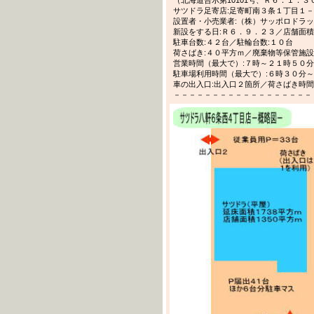
サツドラ足寄店:足寄町南３条１丁目１
設置者・小売業者:（株）サッポロドラ
新設をする日:Ｒ６．９．２３／店舗面積
駐車台数:４２台／駐輪台数:１０台
荷さばき:４０平方ｍ／廃棄物等保管施設
営業時間（最大で）:７時～２１時５０分
駐車場利用時間（最大で）:６時３０分
車の出入口:出入口２箇所／荷さばき時間
－－－－－－－－－－－－－－－－－－－－－