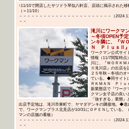
↑11/10で閉店したサツドラ琴似八軒店、店頭に掲示された
（＝11/10）
－－－－－－－－－－－－－－－－－－－－－－－（2024.11.1
－－
滝川にワークマ
～冬頃OPEN予
ンキ隣に、『Ｗ
Ｎ ＰｌｕｓⅡ
ワークマン公式サイ
情報（11/7閲覧時
川に、『ＷＯＲＫＭ
Ⅱ滝川店』の出店を
２５年秋～冬頃のオ
ている。◆同サイト
ＲＫＭＡＮ Ｐｌｕ
新業態店で『ワーク
クマン女子店の良い
「強すぎる」業態』
出店予定地は、滝川市東町で、ヤマダデンキの隣接地。◆道
で、ワークマンプラス北見店が10/31にＯＰＥＮしている。
マンの店舗の看板）
－－－－－－－－－－－－－－－－－－－－－－－（2024.11.0
－－