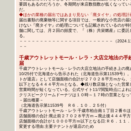
要因もあるのだろうか、冬期間が来店数指数が低くなってい
だ。
◆ほかの業種の届出ではあまり見ない「廃タイヤ」の処理計
届出書類の廃棄物等に関する項目では、一般的な小売店の届
けない『廃タイヤ』の処理についても記載されているのが特
舗に関しては、月２回の頻度で、『（株）共栄燃産』に委託
る。
－－－－－－－－－－－－－－－－－－－－－－－（2024.11.0
－－
千歳アウトレットモール・レラ・大店立地法の手
届
千歳アウトレットモール・レラの大店立地法の手続き上の廃
10/25付で北海道から告示された（北海道告示第11539号
トが退店』として店舗面積の合計が２７０２８平方ｍから、
以下となる４４４平方ｍとなる。◆残り数店舗となった営業
営業時間が短くなっている。公式サイト11/7閲覧時点によれば
クリスピークリームドーナツは１０時～１７時の営業となっ
－届出概要－
（北海道告示第11539号 Ｒ６．１０．２５付）
千歳アウトレットモール・レラ:千歳市柏台南１丁目２番６ほ
店舗面積の合計:廃止前２７０２８平方ｍ→廃止後４４４平方
店舗面積の合計が１０００平方ｍ以下となる日:Ｒ６．１１．
変更する理由:主要テナントが退店のため