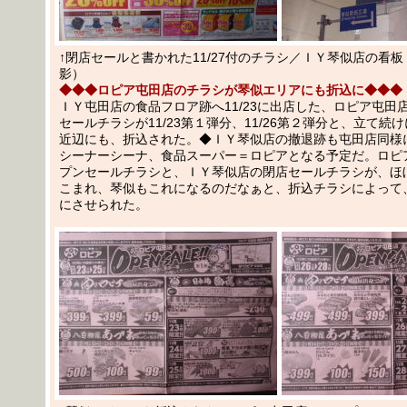
↑閉店セールと書かれた11/27付のチラシ／ＩＹ琴似店の看板（
影）
◆◆◆ロピア屯田店のチラシが琴似エリアにも折込に◆◆◆
ＩＹ屯田店の食品フロア跡へ11/23に出店した、ロピア屯田
セールチラシが11/23第１弾分、11/26第２弾分と、立て続
近辺にも、折込された。◆ＩＹ琴似店の撤退跡も屯田店同様
シーナーシーナ、食品スーパー＝ロピアとなる予定だ。ロピ
プンセールチラシと、ＩＹ琴似店の閉店セールチラシが、ほ
こまれ、琴似もこれになるのだなぁと、折込チラシによって
にさせられた。