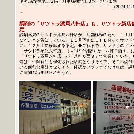
備考:店舗棟地上２階、駐車場棟地上３階、地下１階
－－－－－－－－－－－－－－－－－－－－－－（2024.11.15
－
調剤の「サツドラ薬局八軒店」も、サツドラ新店
定
調剤薬局のサツドラ薬局八軒店が、店舗移転のため、１１月
なることを告知している。１１月下旬にＯＰＥＮするサツド
に、１２月上旬移転する予定。◆これまで、サツドラのドラ
「サツドラ琴似八軒店」（＝11/10閉店）が「八軒６西１」
「サツドラ薬局八軒店」が「八軒６西３」で営業していた。
舗は、生鮮食品も強化された店舗となりそうで、そこへ調剤
いろ便利な店舗となりそう。体調がフラフラでなければ、調
に買物も済ませられそうだ。