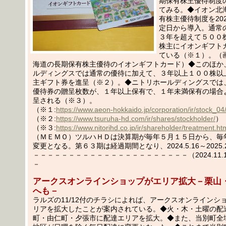
期保有株主優待制度
てみる。◆イオン北
有株主優待制度を202
定日から導入。通常
３年を超えて５００
株主にイオンギフト
ている（※１）。（
海道の長期保有株主優待のイオンギフトカード）◆このほか
ルディングスでは通常の優待に加えて、３年以上１００株以
主ギフト券を進呈（※２）。◆ニトリホールディングスでは
優待券の贈呈枚数が、１年以上保有で、１年未満保有の場合
呈される（※３）。
（※１:
https://www.aeon-hokkaido.jp/corporation/ir/stock_04
（※２:
https://www.tsuruha-hd.com/ir/shares/stockholder/
）
（※３:
https://www.nitorihd.co.jp/ir/shareholder/treatment.ht
（ＭＥＭＯ）ツルハＨＤは決算期が毎年５月１５日から、毎
変更となる。第６３期は経過期間となり、2024.5.16～2025
－－－－－－－－－－－－－－－－－－－－－－（2024.11.15
－
アークスオンラインショップがエリア拡大－栗山
へも－
ラルズの11/12付のチラシによれば、アークスオンラインシ
リアを拡大したことが案内されている。◆火・木・土曜の配
町・由仁町・夕張市に配達エリアを拡大。◆また、当別町全