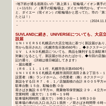
↑地下鉄が通る道路沿いの「路上第１」駐輪場／イオン裏手
（＝11/13）／（裏手の駐輪場は、ダイエー時代から、ずー
と、ダイエー（現イオン）の駐輪場かと思ってた。市の「第
たとは！）
－－－－－－－－－－－－－－－－－－－－－－（2024.11.15
－
SUVLANDに続き、UNIVERSEについても、大
設届
ＵＮＩＶＥＲＳＥ札幌店の大店立地法に基づく新設届があり、1
市から告示された（札幌市告示第4560号）。◆ネクステー
ＵＶ ＬＡＮＤ札幌店についても、商品を陳列する立体駐車
対象になるとして、新設届が出されたばかり。◆今回の店舗
記の通り。（詳細は後日確認してきます）
－届出概要－
（Ｒ６．１１．１１付、札幌市告示第4560号）
ＵＮＩＶＥＲＳＥ札幌店:札幌市清田区清田２条２丁目５－１
設置者:（株）ランドホーム、小売業者:（株）ネクステージ
新設をする日:Ｒ７．６．１／店舗面積の合計:８００５平方
駐車台数:１５台、駐輪台数:０台
荷さばき施設:６０平方ｍ、廃棄物等保管施設:２９．４立方
営業時間（最大で）:１０時～１９時
駐車場利用時間（最大で）:９時３０分～１９時３０分
駐車場の車の出入口:出入口１箇所・／荷さばき時間帯:６時