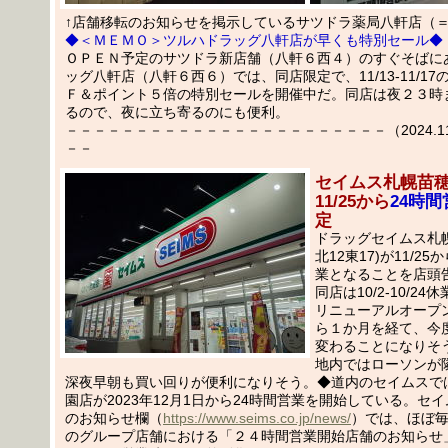
↑店舗移転のお知らせを掲示しているサツドラ薬局八軒店（＝202
◆＜ＭＥＭＯ＞ツルハドラッグ八軒店が早くも特別セール◆
ＯＰＥＮ予定のサツドラ新店舗（八軒６西４）のすぐそばに
ッグ八軒店（八軒６西６）では、同店限定で、11/13-11/1
Ｆ＆ポイント５倍の特別セールを開催中だ。同店は夜２３時
るので、夜に立ち寄るのにも便利。
－－－－－－－－－－－－－－－－－－－－－－－（2024.11.1
－－
セイムス札幌苗
11/25から
24時間
定
ドラッグセイムス札
北12東17)が11/2
業となることを店頭
同店は10/2-10/24休
リニューアルオープ
ら１か月を経て、今
変わることになりそ
地内ではローソンが
深夜早朝も買い回りが便利になりそう。◆道内のセイムスで
園店が2023年12月1日から24時間営業を開始している。セ
のお知らせ欄（
https://www.seims.co.jp/news/
）では、ほぼ
のグループ店舗における「２４時間営業開始店舗のお知らせ