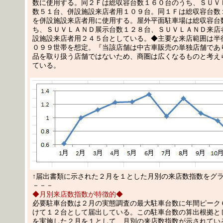
数に使用する。同２Ｆは総収容台数１６０台のうち、ＳＵＶ
数５１台、併設施設来店者用１０９台。同１Ｆは総収容台数
を併設施設来店者用に使用する。屋外平面駐車場は総収容台
ち、ＳＵＶＬＡＮＤ展示台数１２８台、ＳＵＶＬＡＮＤ来店
設施設来店者用２４５台としている。◆主要な来店範囲は半
０９９世帯を想定。『当該店舗は中古車販売の単独店舗であ
品を取り扱う店舗ではないため、商圏は広くなるものと考え
ている。
↑届出書類に示された２月を１とした月別の来店数指数をグ
－－－
◆月別来店数指数が特徴的◆
必要駐車台数は２月の実態調査の最大駐車台数に年間ピーク
けて１２台として届出している。この駐車台数の算出根拠と
を実施した２月を１として、月別の来店数指数が示されてい