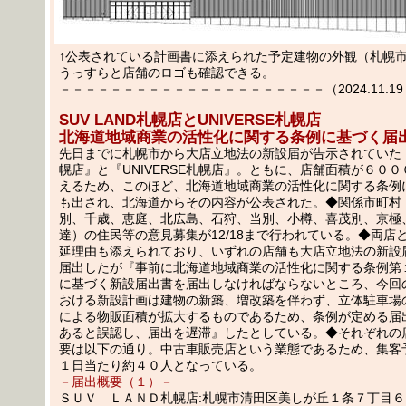
↑公表されている計画書に添えられた予定建物の外観（札幌
うっすらと店舗のロゴも確認できる。
－－－－－－－－－－－－－－－－－－－－－（2024.11.19 
SUV LAND札幌店とUNIVERSE札幌店
北海道地域商業の活性化に関する条例に基づく届
先日までに札幌市から大店立地法の新設届が告示されていた『S
幌店』と『UNIVERSE札幌店』。ともに、店舗面積が６０
えるため、このほど、北海道地域商業の活性化に関する条例
も出され、北海道からその内容が公表された。◆関係市町村
別、千歳、恵庭、北広島、石狩、当別、小樽、喜茂別、京極
達）の住民等の意見募集が12/18まで行われている。◆両店
延理由も添えられており、いずれの店舗も大店立地法の新設
届出したが『事前に北海道地域商業の活性化に関する条例第
に基づく新設届出書を届出しなければならないところ、今回
おける新設計画は建物の新築、増改築を伴わず、立体駐車場
による物販面積が拡大するものであるため、条例が定める届
あると誤認し、届出を遅滞』したとしている。◆それぞれの
要は以下の通り。中古車販売店という業態であるため、集客
１日当たり約４０人となっている。
－届出概要（１）－
ＳＵＶ ＬＡＮＤ札幌店:札幌市清田区美しが丘１条７丁目６