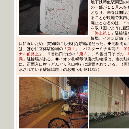
地下鉄琴似駅周辺の
の一部が１１月末を
となり、来春は開設
ることが現地で案内
廃止となるのは、イ
を取り囲むように配
「
路上第１
」駐輪場
輪場。イオン店舗（
口に近いため、買物時にも便利な駐輪場だった。◆同駅周辺
は、ほかに立体駐輪場の「
第１
」、バスターミナル前の「
琴
ナル前路上
」、６番出口そばの「
第３
」、５番出口そばの「
局
」駐輪場がある。◆イオン札幌琴似店の駐輪場は、市の駐
に、正面入口横（どんぐり入口横）に設置されている。（画
示されている駐輪場廃止のお知らせ＠11/13）