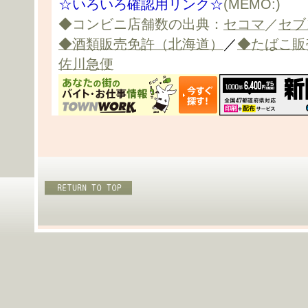
☆いろいろ確認用リンク☆
(MEMO:)
◆コンビニ店舗数の出典：
セコマ
／
セブ
◆酒類販売免許（北海道）
／
◆たばこ販
佐川急便