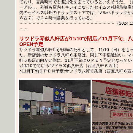
ており、営業時間でも差別化を図っているといえそうだ。（
ーアルし、外観も店内もキレイになったセイムス札幌苗穂店＠1
内のセイムス以外のドラッグストアでは、ツルハドラッグが
８西７）で２４時間営業を行っている。
－－－－－－－－－－－－－－－－－－－－－－－（2024.11.1
－－
サツドラ琴似八軒店が11/10で閉店／11月下旬、
OPEN予定
サツドラ琴似八軒店が移転のためとして、11/10（日）をも
た。新店舗のサツドラ八軒６条店は、同じ下手稲通沿い、マ
軒５条店の向かい側に、11月下旬にＯＰＥＮ予定となってい
○11/10で閉店:サツドラ琴似八軒店（西区八軒６西１）
○11月下旬ＯＰＥＮ予定:サツドラ八軒６条店（西区八軒６西