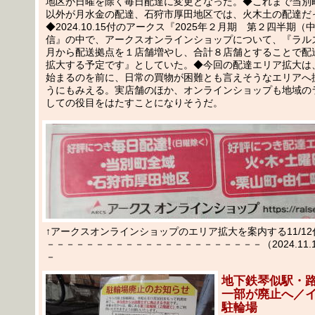
地区が日曜を除く毎日配達に変更となった。◆これまで当別
以外が月水金の配達、石狩市厚田地区では、火木土の配達だ
◆2024.10.15付のアークス『2025年２月期 第２四半期
信』の中で、アークスオンラインショップについて、『ラルズ
月から配送拠点を１店舗増やし、合計８店舗とすることで配
拡大する予定です』としていた。◆今回の配達エリア拡大は
始まるのを前に、日常の買物が困難とも言えそうなエリアへ
うにもみえる。実店舗のほか、オンラインショップも地域の
しての役目をはたすことになりそうだ。
↑アークスオンラインショップのエリア拡大を案内する11/1
－－－－－－－－－－－－－－－－－－－－－－（2024.11.15
－
地下鉄琴似駅・
一部が廃止へ／
駐輪場