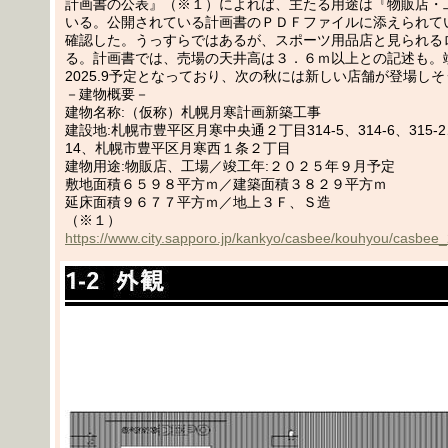
計画書の公表』（※１）によれば、主たる用途は『物販店・
いる。公開されている計画書のＰＤＦファイルに添えられて
確認した。うっすらではあるが、スポーツ用品店と見られる
る。計画書では、売場の天井高は３．６ｍ以上との記述も。
2025.9予定となっており、次の秋には新しい店舗が登場し
－建物概要－
建物名称:（仮称）札幌月寒計画新築工事
建設地:札幌市豊平区月寒中央通２丁目314-5、314-6、315-2、3
14、札幌市豊平区月寒西１条２丁目
建物用途:物販店、工場／竣工年:２０２５年９月予定
敷地面積６５９８平方ｍ／建築面積３８２９平方ｍ
延床面積９６７７平方ｍ／地上３Ｆ、Ｓ造
（※１）
https://www.city.sapporo.jp/kankyo/casbee/kouhyou/casbee