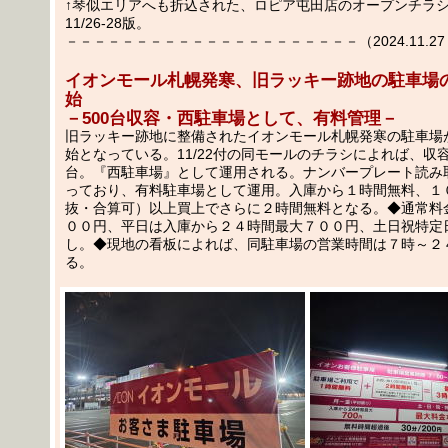
↑琴似エリアへも折込された、ロピア屯田店のオープンチラシ11/
11/26-28版。
－－－－－－－－－－－－－－－－－－－－－（2024.11.27 
イオンモール札幌発寒、旧ラッキー跡地の駐車場
始
－500台収容・西駐車場として、有料管理－
旧ラッキー跡地に整備されたイオンモール札幌発寒の駐車場
始となっている。11/22付の同モールのチラシによれば、収
台。『西駐車場』として運用される。ナンバープレート読み
っており、有料駐車場として運用。入庫から１時間無料、１
抜・合算可）以上買上でさらに２時間無料となる。◆通常料
００円、平日は入庫から２４時間最大７００円、土日祝特定
し。◆現地の看板によれば、同駐車場の営業時間は７時～２
る。