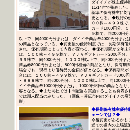
ダイイチが株主優待
11/14付で発表した
基準の保有株主に対
更となる。◆現行の
００株～４９９株で
カード1000円分、
９株で、同2000円
以上で、同4000円分または、ダイイチ商品券4000円分または
の商品となっている。◆変更後の優待制度では、長期保有優
され、保有期間によって内容が変わる。◆保有期間が２年未
は、１００株～４９９株で、ＶＪＡギフトカード2000円分
９９株で、同4000円分、１０００株以上で、同8000円分ま
商品券8000円分または、8000円相当の商品となり、保有期
場合でも、現行より優待品の金額が倍となる。◆保有期間が
合には、１００株～４９９株で、ＶＪＡギフトカード3000
～９９９株で、同6000円分、１０００株以上で、同10000
イイチ商品券10000円分または、10000円相当の商品とな
容となる。◆また同社では中間配当を実施することも発表さ
では期末配当のみだった。（画像＝帯広市内のダイイチの店舗20
影）
◆長期保有株主優待
ェーンでは？◆
今後変更があるかも
近での道内の上場流