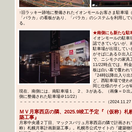
↑旧ラッキー跡地に整備されたイオンモールお客さま駐車場（＝
「パラカ」の看板があり、「パラカ」のシステムを利用して
る。
★南側にも新たな駐
イオンモールの駐車
認できていないが、
駐車場が出現してい
がそばにあるＤ出入
で、ニシモクの家具
11/22時点では、
板は白い幕で覆われ
『24時以降出入り出
ど、西駐車場で使わ
同じ仕様のサインが
現在、南側には、南駐車場１、２、３がある。（画像＝Ｄ出
側に整備された駐車場＠11/22）
－－－－－－－－－－－－－－－－－－－－－（2024.11.27 
ＭＶ月寒西店の隣、2025.9竣工予定『（仮称）
築工事』
月寒中央通２丁目、マックスバリュ月寒西店の隣で計画され
称）札幌月寒計画新築工事』。札幌市公式サイトの『建築