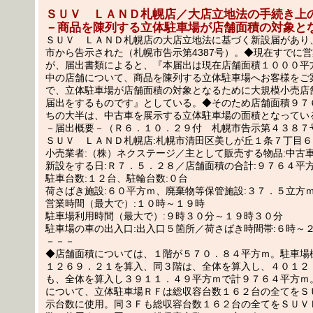
ＳＵＶ ＬＡＮＤ札幌店／大店立地法の手続き上
－商品を陳列する立体駐車場が店舗面積の対象と
ＳＵＶ ＬＡＮＤ札幌店の大店立地法に基づく新設届があり、1
市から告示された（札幌市告示第4387号）。◆現在すでに
が、届出書類によると、『本届出は現在店舗面積１０００平
中の店舗について、商品を陳列する立体駐車場へお客様をご
で、立体駐車場が店舗面積の対象となるために大規模小売店
届出をするものです』としている。◆そのため店舗面積９７
ちの大半は、中古車を展示する立体駐車場の面積となってい
－届出概要－（Ｒ６．１０．２９付 札幌市告示第４３８７
ＳＵＶ ＬＡＮＤ札幌店:札幌市清田区美しが丘１条７丁目６
小売業者:（株）ネクステージ／主として販売する物品:中古
新設をする日:Ｒ７．５．２８／店舗面積の合計:９７６４平
駐車台数:１２台、駐輪台数:０台
荷さばき施設:６０平方ｍ、廃棄物等保管施設:３７．５立方
営業時間（最大で）:１０時～１９時
駐車場利用時間（最大で）:９時３０分～１９時３０分
駐車場の車の出入口:出入口５箇所／荷さばき時間帯:６時～
－－－
◆店舗面積については、１階が５７０．８４平方ｍ。駐車場
１２６９．２１を算入、同３階は、全体を算入し、４０１２
も、全体を算入し３９１１．４９平方ｍで計９７６４平方ｍ
について、立体駐車場ＲＦは総収容台数１６２台の全てをＳ
示台数に使用。同３Ｆも総収容台数１６２台の全てをＳＵＶ