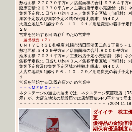
敷地面積:２７０７０平方ｍ／店舗面積の合計:９７６４平方
延床面積:２０７７０平方ｍ／主要出店予定小売店舗:（株）
集客予定数:１日当たり約４０人／集客予定区域（市町村）:
集客予定数及び集客予定区域の根拠:札幌市、約４０人
大店立地法5-1届出:Ｒ６．１０．２１／用途変更の着手予定
２８
営業を開始する日:既存店のため営業中
－届出概要（２）－
ＵＮＩＶＥＲＳＥ札幌店:札幌市清田区清田二条２丁目５－１
敷地面積:５４３９平方ｍ／店舗面積の合計:８００５平方ｍ
延床面積:７０３１平方ｍ／主要出店予定小売店舗:（株）ネ
集客予定数:１日当たり約４０人／集客予定区域（市町村）:
集客予定数及び集客予定区域の根拠:札幌市、約４０人
大店立地法5-1届出:Ｒ６．１０．２９／用途変更の着手予定
１
営業を開始する日:既存店のため営業中
－－＜ＭＥＭＯ＞－－
ネクステージの過去の届出では、ネクステージ東苗穂店（R5
示）が、大店立地法の新設届では店舗面積6443平方ｍで届
－－－－－－－－－－－－－－－－－－－－－（2024.11.19 
ダイイチ 株主
更
優待品の金額倍
期保有優遇制度