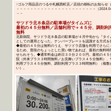
↑ゴルフ用品店のつるや札幌西町店／店頭の移転のお知らせ（＝
－－－－－－－－－－－－－－－－－－－－－－－（2024.04.2
－－
サツドラ北８条店の駐車場がタイムズに
最初の４５分無料／店舗利用で＋４５分、調剤利
無料
北新病院、サツドラ北８条店の駐車場が４月中旬から『タイ
としての運用となった。ナンバープレートを認識する方式を
◆最初の４５分は無料のうえ、サツドラ店舗を利用でさらに
るため、普段のちょっとした買い物であれば、最初の無料時
せられそう。◆通常料金は終日３０分２００円。最初の４５
院（外来プラス３時間無料／お見舞いプラス４５分無料）、
利用プラス４５分無料、調剤利用プラス３時間無料）（複数
い）。