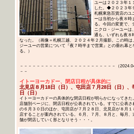
ユーは２０２３年１
した。◆２０２３年
札幌東急百貨店のユ
ーは当初から夜８時
る。今回の変更で、
ニクロ・ジーユーは
通も、いずれも夜８
なった。（画像＝札幌三越、２０２４年２月撮影。この時は
ジーユーの営業について『夜７時半まで営業』との垂れ幕と
る。）
－－－－－－－－－－－－－－－－－－－－－－－（2024.04.0
－－
イトーヨーカドー、閉店日程が具体的に
北見店８月18日（日）、屯田店７月28日（日）、
日（日）
イトーヨーカドーの具体的な閉店日程が明らかになってきた
店舗別ページに、閉店日程が公表されている。すでに公表さ
の６月３０日のほか、屯田店が７月２８日、北見店が８月１
店することが案内されている。６月、７月、８月と、毎月、
舗が閉店していく形となりそう・・・。