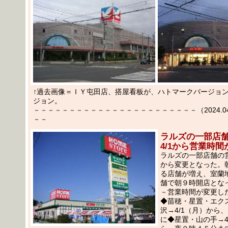
↑過去画像＝ＩＹ屯田店、搭屋看板が、ハトマークバージョ
ジョン。
－－－－－－－－－－－－－－－－－－－－－－－（2024.04.0
－－
ラルズの一部店
4/1から営業時
ラルズの一部店舗の
から変更となった。
る店舗が増え、室蘭
舗で朝９時開店とな
－営業時間が変更し
◆苗穂・星置・エク
沢→4/1（月）から
に◆星置・山の手→4