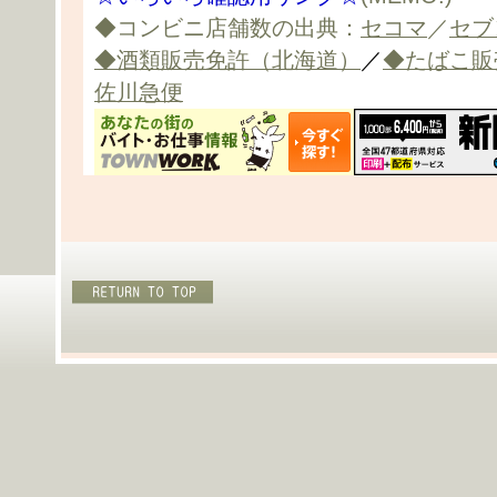
◆コンビニ店舗数の出典：
セコマ
／
セブ
◆酒類販売免許（北海道）
／
◆たばこ販
佐川急便