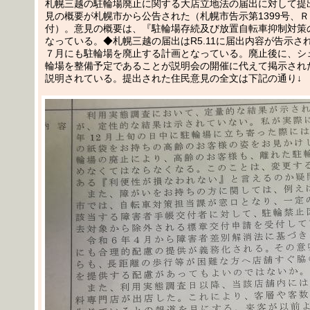
札幌三越の駐輪場廃止に関する大店立地法の届出に対して提
見の概要が札幌市から公告された（札幌市告示第1399号、
付）。意見の概要は、『駐輪場存続及び放置自転車抑制対策
なっている。◆札幌三越の届出はR5.11に届出内容が告示さ
７月にも駐輪場を廃止する計画となっている。廃止後に、シ
輪場を整備予定であることが説明会の開催に代えて掲示され
説明されている。提出された住民意見の全文は下記の通り↓