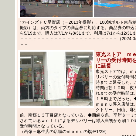
↑カインズＦＣ星置店（＝2013年撮影）、100満ボルト東苗穂
撮影）は、両方のタイプの商品券に対応する。商品券の申込は
ら5/19まで、購入は7/1から8/31まで、利用は7/1から12/31
－－－－－－－－－－－－－－－－－－－－－－－（2024.04.1
－－
東光ストア ｍ
リーの受付時間
に延長
東光ストアでは、ｍ
リバリーの受付時間
時までに延長した。
時間は朝１０時～夜
れまでの受付時間は
１８時までだった。
ｍｅｎｕ導入店舗は
クトリー、円山、麻
前、南郷１３丁目店となっている。◆西線６条、平岸ターミ
されているｗｏｌｔによるデリバリーは導入当初から朝１０
受付時間となっている。
（画像＝麻生店の店頭のｍｅｎｕの旗＠1/29）