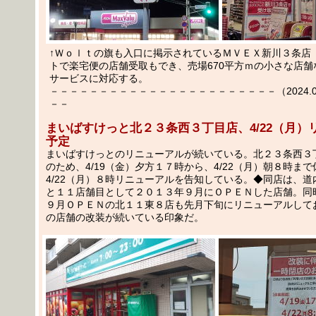
↑Ｗｏｌｔの旗も入口に掲示されているＭＶＥＸ新川３条店（
トで楽宅便の店舗受取もでき、売場670平方ｍの小さな店舗
サービスに対応する。
－－－－－－－－－－－－－－－－－－－－－－－（2024.04.
－－
まいばすけっと北２３条西３丁目店、4/22（月）
予定
まいばすけっとのリニューアルが続いている。北２３条西３
のため、4/19（金）夕方１７時から、4/22（月）朝８時まで
4/22（月）８時リニューアルを告知している。◆同店は、
と１１店舗目として２０１３年９月にＯＰＥＮした店舗。同
９月ＯＰＥＮの北１１東８店も先月下旬にリニューアルして
の店舗の改装が続いている印象だ。