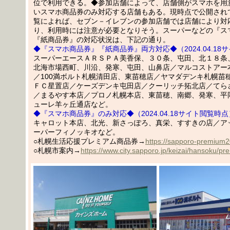
位で利用できる。◆参加店舗によって、店舗側がスマホを用
いスマホ商品券のみ対応する店舗もある。現時点で公開され
覧によれば、セブン－イレブンの参加店舗では店舗により対
り、利用時には注意が必要となりそう。スーパーなどの『ス
『紙商品券』の対応状況は、下記の通り。
◆『スマホ商品券』『紙商品券』両方対応◆（2024.04.18
スーパーエースＡＲＳＰＡ美香保、３０条、屯田、北１８条
北海市場西町、川沿、発寒、屯田、山鼻店／マルコストアー
／100満ボルト札幌清田店、東苗穂店／ヤマダデンキ札幌苗
ＦＣ星置店／ケーズデンキ屯田店／クーリッチ拓北店／てら
／まるやす本店／プロノ札幌本店、東苗穂、南郷、発寒、平
ューレ羊ヶ丘通店など。
◆『スマホ商品券』のみ対応◆（2024.04.18サイト閲覧時点
キャロット本店、北光、新さっぽろ、真栄、すすきの店／ア
ーパーフィノッキオなど。
○札幌生活応援プレミアム商品券→
https://sapporo-premium2
○札幌市案内→
https://www.city.sapporo.jp/keizai/hansoku/p