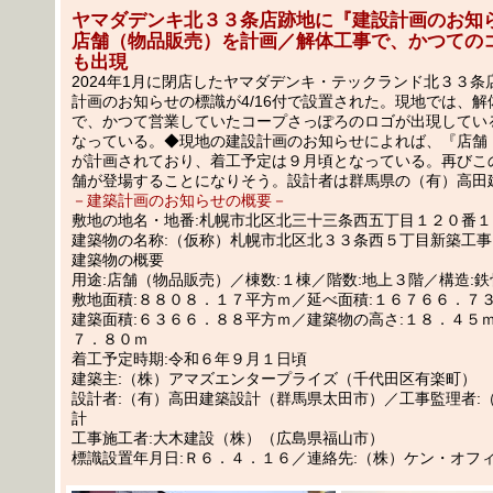
ヤマダデンキ北３３条店跡地に『建設計画のお知
店舗（物品販売）を計画／解体工事で、かつての
も出現
2024年1月に閉店したヤマダデンキ・テックランド北３３条
計画のお知らせの標識が4/16付で設置された。現地では、
で、かつて営業していたコープさっぽろのロゴが出現してい
なっている。◆現地の建設計画のお知らせによれば、『店舗
が計画されており、着工予定は９月頃となっている。再びこ
舗が登場することになりそう。設計者は群馬県の（有）高田
－建築計画のお知らせの概要－
敷地の地名・地番:札幌市北区北三十三条西五丁目１２０番
建築物の名称:（仮称）札幌市北区北３３条西５丁目新築工事
建築物の概要
用途:店舗（物品販売）／棟数:１棟／階数:地上３階／構造:鉄
敷地面積:８８０８．１７平方ｍ／延べ面積:１６７６６．７
建築面積:６３６６．８８平方ｍ／建築物の高さ:１８．４５ｍ
７．８０ｍ
着工予定時期:令和６年９月１日頃
建築主:（株）アマズエンタープライズ（千代田区有楽町）
設計者:（有）高田建築設計（群馬県太田市）／工事監理者:
計
工事施工者:大木建設（株）（広島県福山市）
標識設置年月日:Ｒ６．４．１６／連絡先:（株）ケン・オフ