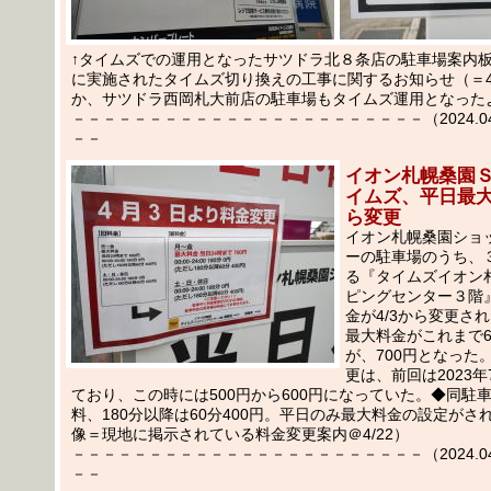
↑タイムズでの運用となったサツドラ北８条店の駐車場案内板、3
に実施されたタイムズ切り換えの工事に関するお知らせ（＝4
か、サツドラ西岡札大前店の駐車場もタイムズ運用となった
－－－－－－－－－－－－－－－－－－－－－－－（2024.04.2
－－
イオン札幌桑園
イムズ、平日最大
ら変更
イオン札幌桑園ショ
ーの駐車場のうち、
る『タイムズイオン
ピングセンター３階
金が4/3から変更さ
最大料金がこれまで6
が、700円となった
更は、前回は2023
ており、この時には500円から600円になっていた。◆同駐車
料、180分以降は60分400円。平日のみ最大料金の設定がさ
像＝現地に掲示されている料金変更案内＠4/22）
－－－－－－－－－－－－－－－－－－－－－－－（2024.04.2
－－