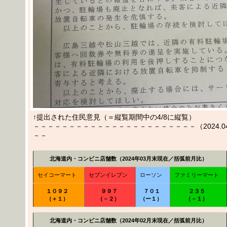
↑提出された住民意見（＝縦覧期間中の4/8に縦覧）
－－－－－－－－－－－－－－－－－－－－－－－（2024.04.0
－－
北海道内・コンビニ店舗数（2024年03月末現在／括弧前月比）
セイコーマート
セブンイレブン
ローソン
ファミリーマート
１０９２
９９７
７０１
２３５
（＋１）
（－２）
（ー１）
（－１）
北海道内・コンビニ店舗数（2024年02月末現在／括弧前月比）