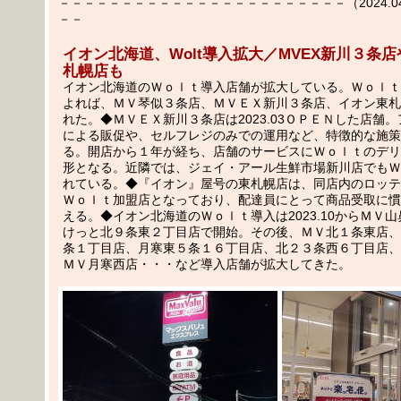
－－－－－－－－－－－－－－－－－－－－－－－（2024.04.1
－－
イオン北海道、Wolt導入拡大／MVEX新川３条
札幌店も
イオン北海道のＷｏｌｔ導入店舗が拡大している。Ｗｏｌｔ
よれば、ＭＶ琴似３条店、ＭＶＥＸ新川３条店、イオン東札
れた。◆ＭＶＥＸ新川３条店は2023.03ＯＰＥＮした店舗
による販促や、セルフレジのみでの運用など、特徴的な施策
る。開店から１年が経ち、店舗のサービスにＷｏｌｔのデリ
形となる。近隣では、ジェイ・アール生鮮市場新川店でもＷ
れている。◆『イオン』屋号の東札幌店は、同店内のロッテ
Ｗｏｌｔ加盟店となっており、配達員にとって商品受取に慣
える。◆イオン北海道のＷｏｌｔ導入は2023.10からＭＶ
けっと北９条東２丁目店で開始。その後、ＭＶ北１条東店、
条１丁目店、月寒東５条１６丁目店、北２３条西６丁目店、
ＭＶ月寒西店・・・など導入店舗が拡大してきた。