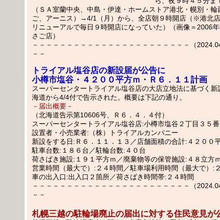
ら、夜９時４５分ま
（ＳＡ室蘭中央、中島・伊達・ホームストア港北・幌別・輪
ご、アーニス）→4/1（月）から、全店朝９時開店（※港北店は2
リニューアルで毎日９時開店になっていた）（画像＝2006
さご店）
－－－－－－－－－－－－－－－－－－－－－－－（2024.04.0
－－
トライアル塩谷店の新設届が公告に
小樽市塩谷・４２００平方ｍ・Ｒ６．１１計画
スーパーセンタートライアル塩谷店の大店立地法に基づく新
海道から4/4付で告示された。概要は下記の通り。
－届出概要－
（北海道告示第10606号、Ｒ６．４．４付）
スーパーセンタートライアル塩谷店:小樽市塩谷２丁目３５番
設置者・小売業者:（株）トライアルカンパニー
新設をする日:Ｒ６．１１．１３／店舗面積の合計:４２００
駐車台数:１８６台／駐輪台数:４０台
荷さばき施設:１９１平方ｍ／廃棄物等の保管施設:４８立方
営業時間（最大で）:２４時間／駐車場利用時間（最大で）:
車の出入口:出入口２箇所／荷さばき時間帯:２４時間
－－－－－－－－－－－－－－－－－－－－－－－（2024.04.0
－－
札幌三越の駐輪場廃止の届出に対する住民意見が