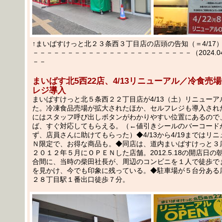
↑まいばすけっと北２３条西３丁目店の店頭の告知（＝4/17
－－－－－－－－－－－－－－－－－－－－－－－（2024.04.1
－－
まいばす北5西22店、4/13リニューアル／冷食売
レジ導入
まいばすけっと北５条西２２丁目店が4/13（土）リニューア
た。冷凍食品売場が拡大されたほか、セルフレジも導入され
にはスタッフ呼び出しボタンがわかりやすい位置にあるので
ば、すぐ対応してもらえる。（←値引きシールのバーコード
ず、店員さんに助けてもらった）◆4/13から4/19まではリ
Ｎ限定で、お得な商品も。◆同店は、道内まいばすけっと３
２０１２年５月にＯＰＥＮした店舗。2012.5.18の開店日
合間に、当時の柴田社長が、周辺のコンビニを１人で徒歩で
を見かけ、今でも印象に残っている。◆駐車場が５台分ある
２８丁目駅１番出口徒歩７分。