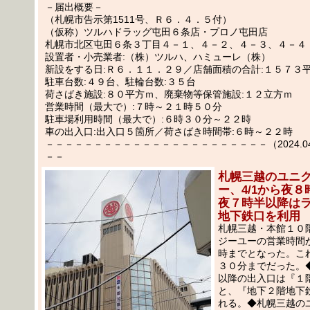
－届出概要－
（札幌市告示第1511号、Ｒ６．４．５付）
（仮称）ツルハドラッグ屯田６条店・プロノ屯田店
札幌市北区屯田６条３丁目４－１、４－２、４－３、４－４
設置者・小売業者:（株）ツルハ、ハミューレ（株）
新設をする日:Ｒ６．１１．２９／店舗面積の合計:１５７３
駐車台数:４９台、駐輪台数:３５台
荷さばき施設:８０平方ｍ、廃棄物等保管施設:１２立方ｍ
営業時間（最大で）:７時～２１時５０分
駐車場利用時間（最大で）:６時３０分～２２時
車の出入口:出入口５箇所／荷さばき時間帯:６時～２２時
－－－－－－－－－－－－－－－－－－－－－－－（2024.04.1
－－
札幌三越のユニ
ー、4/1から夜
夜７時半以降は
地下鉄口を利用
札幌三越・本館１０
ジーユーの営業時間が
時までとなった。こ
３０分までだった。
以降の出入口は『１
と、『地下２階地下
れる。◆札幌三越の