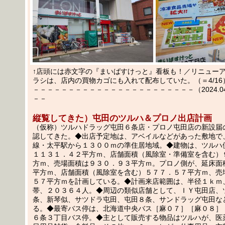
↑店頭には赤文字の『まいばすけっと』看板も！／リニュー
ラシは、店内の買物カゴにも入れて配布していた。（＝4/16
－－－－－－－－－－－－－－－－－－－－－－－（2024.04.1
－－
縦覧してきた）屯田のツルハ＆プロノ出店計画
（仮称）ツルハドラッグ屯田６条店・プロノ屯田店の新設届
認してきた。◆出店予定地は、アベイルなどがあった敷地で
線・太平駅から１３００ｍの準住居地域。◆建物は、ツルハ
１１３１．４２平方ｍ、店舗面積（風除室・準備室を含む）
方ｍ、売場面積は９３０．９３平方ｍ。プロノ側が、延床面
平方ｍ、店舗面積（風除室を含む）５７７．５７平方ｍ、売
５７平方ｍを計画している。◆計画来店範囲は、半径１ｋｍ
帯、２０３６４人。◆周辺の類似店舗として、ＩＹ屯田店、
条、新琴似、サツドラ屯田、屯田８条、サンドラッグ屯田な
る。◆最寄バス停は、北海道中央バス［麻０７］［麻０８］
６条３丁目バス停。◆主として販売する物品はツルハが、医