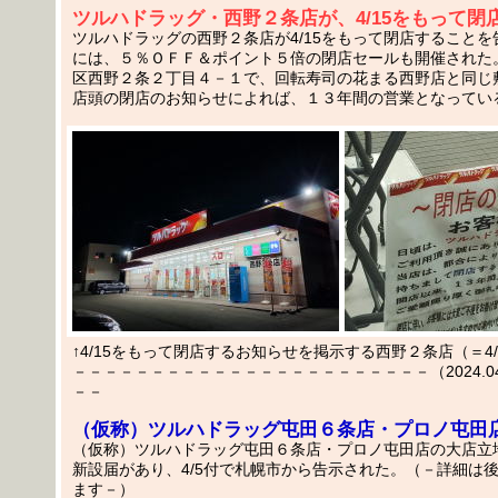
ツルハドラッグ・西野２条店が、4/15をもって閉
ツルハドラッグの西野２条店が4/15をもって閉店すること
には、５％ＯＦＦ＆ポイント５倍の閉店セールも開催された
区西野２条２丁目４－１で、回転寿司の花まる西野店と同じ
店頭の閉店のお知らせによれば、１３年間の営業となってい
↑4/15をもって閉店するお知らせを掲示する西野２条店（＝4/
－－－－－－－－－－－－－－－－－－－－－－－（2024.04.1
－－
（仮称）ツルハドラッグ屯田６条店・プロノ屯田
（仮称）ツルハドラッグ屯田６条店・プロノ屯田店の大店立
新設届があり、4/5付で札幌市から告示された。（－詳細は
ます－）