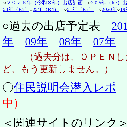
○
２０２６年（令和８年）出店計画
○
2025年（R7）
23年（R5）
○
22年（R4）
○
21年（R3）
○
2020年
○
19
○過去の出店予定表
20
年
09年
08年
07年
（過去分は、ＯＰＥＮし
ど、もう更新しません。）
〇
住民説明会潜入レポ
中）
＜関連サイトのリンク