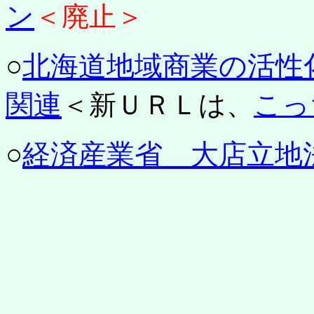
ン
＜廃止＞
○
北海道地域商業の活
関連
＜新ＵＲＬは、
こっ
○
経済産業省 大店立地