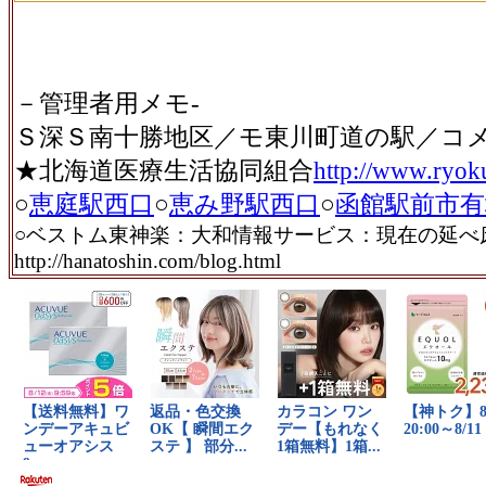
－管理者用メモ-
Ｓ深Ｓ南十勝地区／モ東川町道の駅／コ
★北海道医療生活協同組合
http://www.ryok
○
恵庭駅西口
○
恵み野駅西口
○
函館駅前市有
○ベストム東神楽：大和情報サービス：現在の延べ
http://hanatoshin.com/blog.html