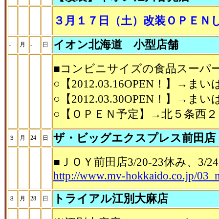
３月１７日（土）改装ＯＰＥＮ
イオン北海道 小型店舗
-
月
-
日
■コンビニサイズの食品スーパ
○【2012.03.16OPEN！
○【2012.03.30OPEN
○【ＯＰＥＮ予定】→北５条西
ザ・ビッグエクスプレス前田店
３
月
24
日
■ＪＯＹ前田店3/20-23休み、
http://www.mv-hokkaido.co.jp/03
トライアル江別大麻店
３
月
28
日