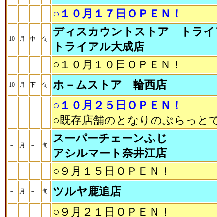
○１０月１７日ＯＰＥＮ！
ディスカウントストア トライ
10
月
中
旬
トライアル大成店
○１０月１０日ＯＰＥＮ！
ホ－ムストア 輪西店
10
月
下
旬
○１０月２５日ＯＰＥＮ！
○既存店舗のとなりのぷらっと
スーパーチェーンふじ
－
月
－
旬
アシルマート奈井江店
○９月１５日ＯＰＥＮ！
ツルヤ鹿追店
－
月
－
旬
○９月２１日ＯＰＥＮ！