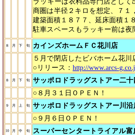
ラッキーは衣料品専門店として
商圏は半径２キロを想定、７１
建築面積１８７７、延床面積１
駐車スペースもラッキー前は夜
カインズホームＦＣ花川店
８
月
下
旬
５月で閉店したビバホーム花川
○リリース：
http://www.arcs-g.co
サッポロドラッグストアー二十
８
月
下
旬
○
８月３１日ＯＰＥＮ！
サッポロドラッグストアー川沿
９
月
上
旬
○９月６日ＯＰＥＮ！
スーパーセンタートライアル富
10
月
中
旬