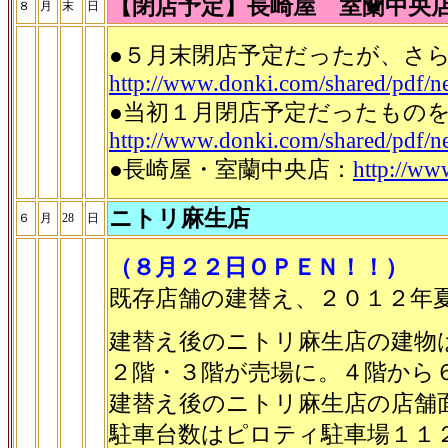
【閉店予定】長崎屋 室蘭中央
８
月
末
日
●５月末閉店予定だったが、さ
http://www.donki.com/shared/pdf
●当初１月閉店予定だったもの
http://www.donki.com/shared/pdf
●長崎屋・室蘭中央店：
http://ww
ニトリ麻生店
６
月
28
日
（８月２２日ＯＰＥＮ！！）
既存店舗の建替え、２０１２年
建替え後のニトリ麻生店の建物
２階・３階が売場に。４階から
建替え後のニトリ麻生店の店舗
駐車台数はピロティ駐車場１１