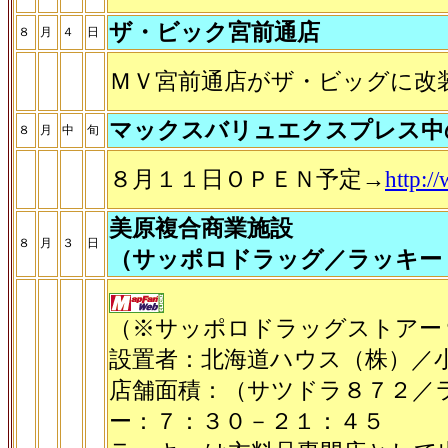
ザ・ビック宮前通店
８
月
４
日
ＭＶ宮前通店がザ・ビッグに改
マックスバリュエクスプレス中
８
月
中
旬
８月１１日ＯＰＥＮ予定→
http:
美原複合商業施設
８
月
３
日
（サッポロドラッグ／ラッキー
（※サッポロドラッグストアー
設置者：北海道ハウス（株）／
店舗面積：（サツドラ８７２／
ー：７：３０－２１：４５