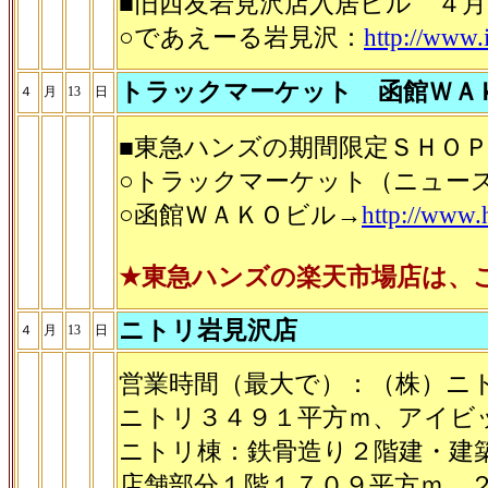
■旧西友岩見沢店入居ビル ４月
○であえーる岩見沢：
http://www.
トラックマーケット 函館ＷＡ
４
月
13
日
■東急ハンズの期間限定ＳＨＯＰ（4/
○トラックマーケット（ニュー
○函館ＷＡＫＯビル→
http://www.
★東急ハンズの楽天市場店は、
ニトリ岩見沢店
４
月
13
日
営業時間（最大で）：（株）ニトリ
ニトリ３４９１平方ｍ、アイビ
ニトリ棟：鉄骨造り２階建・建
店舗部分１階１７０９平方ｍ、