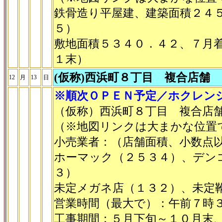
鉄骨造り平屋建、建築面積２４
５）
敷地面積５３４０．４２、７月
１末）
(仮称)西浜町８丁目 複合店舗
12
月
13
日
※順次ＯＰＥＮ予定／ホクレンシ
（仮称）西浜町８丁目 複合店
（※地図リンクは大まかな位置
小売業者：（店舗面積、小数点
ホーマック（２５３４）、デン
３）
未定メガネ店（１３２）、未定
営業時間（最大で）：午前７時
工事期間：５月下旬～１０月末