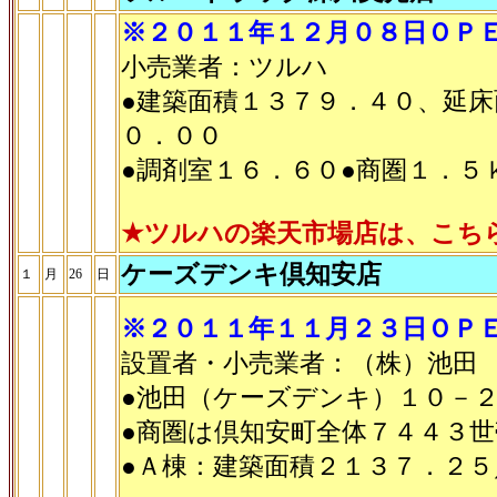
※２０１１年１２月０８日ＯＰ
小売業者：ツルハ
●建築面積１３７９．４０、延
０．００
●調剤室１６．６０●商圏１．５
★ツルハの楽天市場店は、こち
ケーズデンキ倶知安店
１
月
26
日
※２０１１年１１月２３日ＯＰ
設置者・小売業者：（株）池田
●池田（ケーズデンキ）１０－
●商圏は倶知安町全体７４４３世
●Ａ棟：建築面積２１３７．２