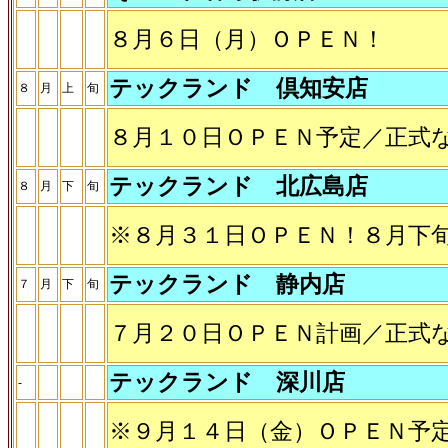
８月６日（月）ＯＰＥＮ！
テックランド 倶知安店
８
月
上
旬
８月１０日ＯＰＥＮ予定／正式
テックランド 北広島店
８
月
下
旬
※８月３１日ＯＰＥＮ！８月下
テックランド 静内店
７
月
下
旬
７月２０日ＯＰＥＮ計画／正式
テックランド 深川店
-
※９月１４日（金）ＯＰＥＮ予