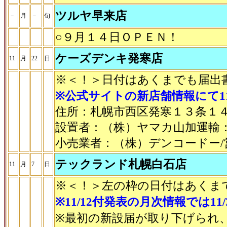
ツルヤ早来店
－
月
－
旬
○９月１４日ＯＰＥＮ！
ケーズデンキ発寒店
11
月
22
日
※＜！＞日付はあくまでも届出
※公式サイトの新店舗情報にて11
住所：札幌市西区発寒１３条１
設置者：（株）ヤマカ山加運輸
小売業者：（株）デンコードー
テックランド札幌白石店
11
月
7
日
※＜！＞左の枠の日付はあくま
※11/12付発表の月次情報では1
※最初の新設届が取り下げられ