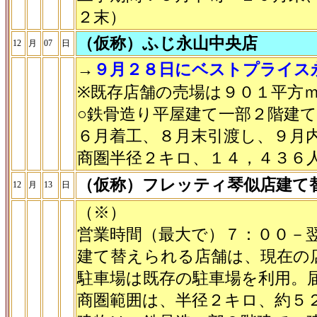
２末）
（仮称）ふじ永山中央店
12
月
07
日
→
９月２８日にベストプライス
※既存店舗の売場は９０１平方
○鉄骨造り平屋建て一部２階建
６月着工、８月末引渡し、９月
商圏半径２キロ、１４，４３６
（仮称）フレッティ琴似店建て
12
月
13
日
（※）
営業時間（最大で）７：００－
建て替えられる店舗は、現在の
駐車場は既存の駐車場を利用。
商圏範囲は、半径２キロ、約５