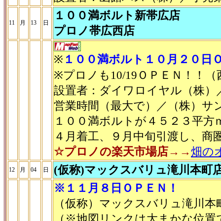
１００満ボルト新帯広店
11
月
13
日
プロノ帯広西店
※
１００満ボルト１０月２０日
※プロノも10/19ＯＰＥＮ！！
設置者：ダイワロイヤル（株）
営業時間（最大で）／（株）サ
１００満ボルトが４５２３平方
４月着工、９月中旬引渡し、商
☆プロノの楽天市場店→→
畑の
(仮称)マックスバリュ滝川本町
12
月
04
日
※１１月８日ＯＰＥＮ！
（仮称）マックスバリュ滝川本
（※地図リンクは大まかな位置