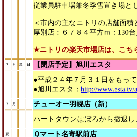
従業員駐車場兼冬季雪置き場と
＜市内の主なニトリの店舗面積
厚別店：６７８４平方ｍ：130台
★ニトリの楽天市場店は、こち
【閉店予定】旭川エスタ
７
月
31
日
●平成２４年７月３１日をもっ
●旭川エスタ：
http://www.esta.tv/
チューオー羽幌店（新）
７
月
ハートタウンはぼろから撤退し
Ｑマート名寄駅前店
夏