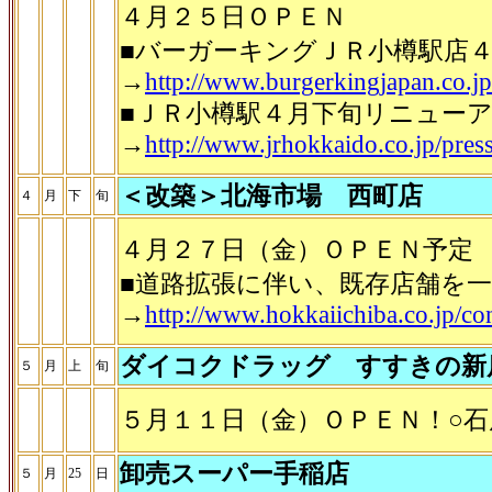
４月２５日ＯＰＥＮ
■バーガーキングＪＲ小樽駅店
→
http://www.burgerkingjapan.co.jp
■ＪＲ小樽駅４月下旬リニュー
→
http://www.jrhokkaido.co.jp/pre
＜改築＞北海市場 西町店
４
月
下
旬
４月２７日（金）ＯＰＥＮ予定
■道路拡張に伴い、既存店舗を
→
http://www.hokkaiichiba.co.jp/con
ダイコクドラッグ すすきの新
５
月
上
旬
５月１１日（金）ＯＰＥＮ！○
卸売スーパー手稲店
５
月
25
日