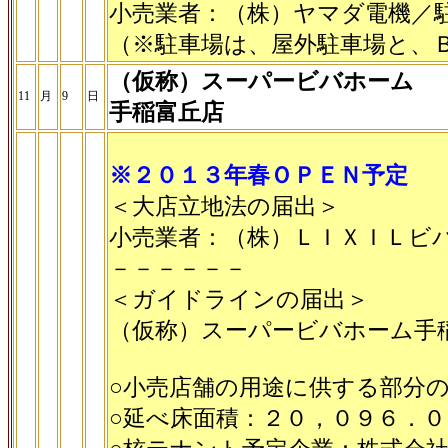
小売業者：（株）ヤマダ電機／
（※駐車場は、屋外駐車場と、
（仮称）スーパービバホーム
11
月
9
日
手稲富丘店
※２０１３年春ＯＰＥＮ予定
＜大店立地法の届出＞
小売業者：（株）ＬＩＸＩＬビ
－－－－－－
＜ガイドラインの届出＞
（仮称）スーパービバホーム手
○小売店舗の用途に供する部分
○延べ床面積：２０，０９６．