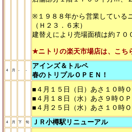
※１９８８年から営業している
（Ｈ２３．６末）
建替えにより売場面積は約７０
★ニトリの楽天市場店は、こち
アインズ＆トルペ
４
月
-
-
春のトリプルＯＰＥＮ！
■４月１５日（日）あさ１０時
■４月１８日（水）あさ９時Ｏ
■４月２５日（水）あさ１０時
ＪＲ小樽駅リニューアル
４
月
下
旬