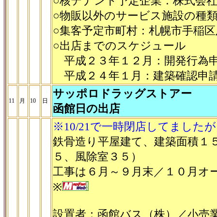
○核テナント予定企業：株式会
○物販以外のサービス施設の種
○集客予定市町村：札幌市手稲
○出店までのスケジュール
平成２３年１２月：開発行為申
平成２４年１月：建築確認申請
サッポロドラッグストアー
11
月
10
日
函館日の出店
※10/21で一時閉店してまし
鉄骨造り平屋建て、建築面積１
５、風除室３５）
工事は６月～９月末／１０月オ
※
設置者：函館バス（株）／小売