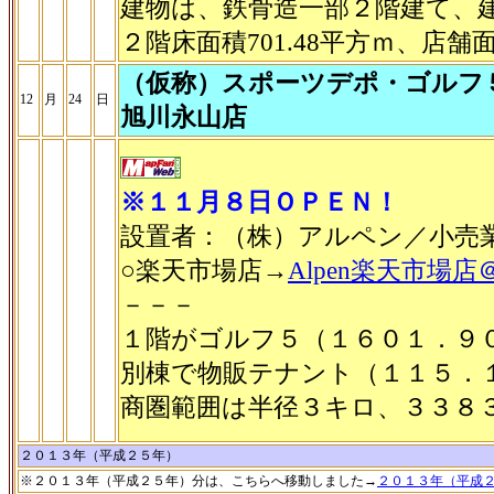
建物は、鉄骨造一部２階建て、建築面積
２階床面積701.48平方ｍ、店舗面積
（仮称）スポーツデポ・ゴルフ
12
月
24
日
旭川永山店
※１１月８日ＯＰＥＮ！
設置者：（株）アルペン／小売
○楽天市場店→
Alpen楽天市場
－－－
１階がゴルフ５（１６０１．９
別棟で物販テナント（１１５．
商圏範囲は半径３キロ、３３８
２０１３年（平成２５年）
※２０１３年（平成２５年）分は、こちらへ移動しました→
２０１３年（平成