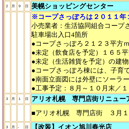
美幌ショッピングセンター
２
月
９
日
※コープさっぽろは２０１１年
小売業者：生活協同組合コープ
駐車場出入口4箇所
●コープさっぽろ２１２３平方
●未定（飲食店を予定）１６５
●未定（生活雑貨を予定）の建
●コープさっぽろ棟には、子育
●南面立面図には外壁にソーラ
●工事予定：８月～１０月末／
アリオ札幌 専門店街リニュー
３
月
１
日
■アリオ札幌 専門店街 ３月
【改装】イオン旭川春光店
３
月
-
日