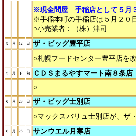
※現金問屋 手稲店として５月
※手稲本町の手稲店は５月２０
○小売業者：（株）津司
ザ・ビッグ豊平店
５
月
12
日
○札幌フードセンター豊平店を
ＣＤＳまるやすマート南８条店
５
月
下
旬
○
ザ・ビッグ士別店
６
月
23
日
○マックスバリュ士別店が、ザ
サンウエル月寒店
６
月
26
日