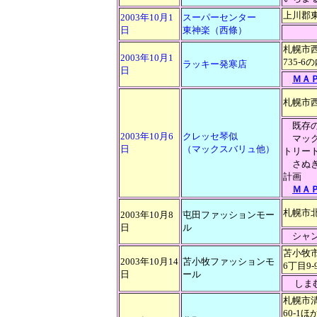
上川郡
2003年10月1
スーパーセンター
日
東神楽（西條）
札幌市西
2003年10月1
735-6
ラッキー発寒店
日
ＭＡ
札幌市西区
既存の
2003年10月6
クレッセ琴似
マック
日
（マックスバリュ他）
トリー
さぬき
計画
ＭＡ
札幌市北区
2003年10月8
屯田ファッションモー
日
ル
シャン
苫小牧
2003年10月14
苫小牧ファッションモ
6丁目9-
日
ール
しま
札幌市清
60-1ほ