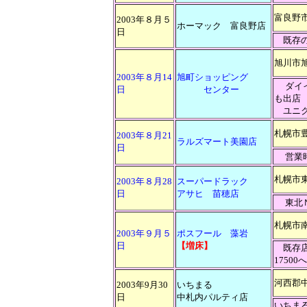
富良野市
2003年８月５
ホーマック 富良野店
日
既存の
旭川市旭町
2003年８月14
旭町ショッピング
ダイ
日
センター
も出店
ユニクロ
札幌市豊
2003年８月21
ラルズマート美園店
日
営業
札幌市東
2003年８月28
スーパードラック
日
アサヒ 苗穂店
東北
札幌市南
2003年９月５
ポスフール 藻岩
日
【増床】
既存店
17500へ
河西郡
2003年9月30
いちまる
日
中札内パルティ店
いちま