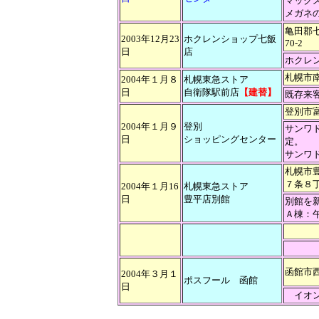
マック
メガネ
亀田郡
2003年12月23
ホクレンショップ七飯
70-2
日
店
ホクレ
札幌市南区
2004年１月８
札幌東急ストア
日
自衛隊駅前店
【建替】
既存来
登別市
2004年１月９
登別
サンワ
日
ショッピングセンター
定。
サンワ
札幌市
７条８
2004年１月16
札幌東急ストア
日
豊平店別館
別館を
Ａ棟：
函館市西
2004年３月１
ポスフール 函館
日
イオン