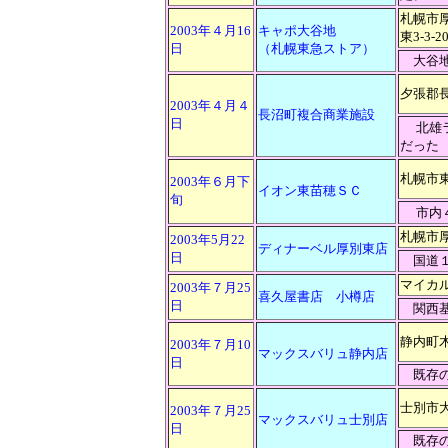
札幌市
2003年４月16
キャポ大谷地
東3-3-2
日
（札幌東急ストア）
大谷地
夕張郡
2003年４月４
長沼町複合商業施設
日
北雄
だった
札幌市東
2003年６月下
イオン東苗穂ＳＣ
旬
市内
札幌市厚
2003年5月22
ディナーベル厚別東店
日
国道１
マイカ
2003年７月25
喜久屋書店 小樽店
日
関西基
静内町木
2003年７月10
マックスバリュ静内店
日
既存の
士別市大
2003年７月25
マックスバリュ士別店
日
既存の