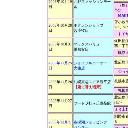
2003年10月19
北野ファッションモー
（株）
日
ル
予定
MAP 
苫小牧
2003年10月28
ホクレンショップ
5-3、5-
日
苫小牧店
トイ
虻田郡
2003年10月31
マックスバリュ
西１丁
日
倶知安店
既存ホ
北広島
2003年11月25
ジョイフルエーケー
日
大曲店
ジョイ
札幌市豊
2003年11月26
札幌東急ストア豊平店
日
【建て替え増床】
札幌東急
北広島
2003年11月27
ほか
フードＤ虹ヶ丘食品館
日
ＪＲ上
釧路市
６
2003年12月１
春採湖ショッピング
日
センター