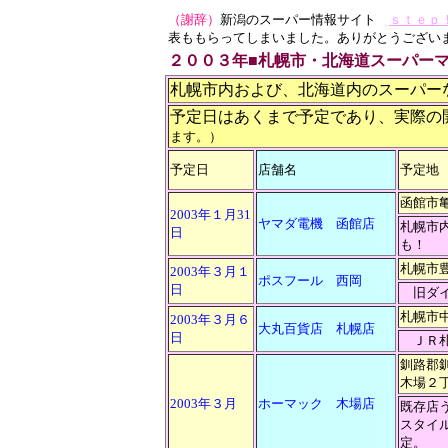
（謝辞）
新潟のスーパー情報サイト
ｓｔｅｐ
表ももらってしまいました。ありがとうござい
２００３年■札幌市・北海道スーパーマーケ
札幌市内および、北海道内のスーパー
予定日はあくまで予定であり、実際の
ます。）
予定日
店舗名
予定地
函館市
2003年１月31
ヤマダ電機 函館店
札幌市
日
も！
札幌市豊
2003年３月１
ポスフール 西岡
日
旧ダイ
札幌市中
2003年３月６
大丸百貨店 札幌店
日
ＪＲ札
釧路郡
木場２
2003年３月
ホーマック 木場店
既存店う
スタイ
定。