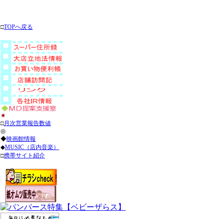
□
TOPへ戻る
★
□
月次営業報告数値
◎
◆
映画館情報
◆
MUSIC（店内音楽）
□
携帯サイト紹介