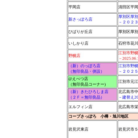
平岡店
清田区平
厚別区厚
新さっぽろ店
－２０２
ひばりが丘店
厚別区厚
いしかり店
石狩市花川
江別市野
野幌店
－2025.0
（新）のっぽろ店
江別市野
（無印良品・併設）
－２０２
@えべつ店
江別市元
（無印良品コーナー)
（新）きたひろしま店
北広島市
（２Ｆ＝無印良品）
－建替え20
エルフィン店
北広島市栄
コープさっぽろ 小樽・旭川地区
岩見沢東店
岩見沢市５