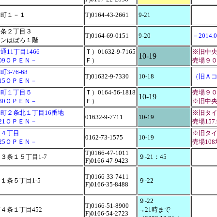
本町１－１
T)0164-43-2661
9-21
３条２丁目３
T)0164-69-0151
9-20
－2014
ウンはぼろ１階
11丁目1466
Ｔ）01632-9-7165
※旧中
10-19
4.09ＯＰＥＮ－
Ｆ）
売場９
3-76-68
T)01632-9-7330
10-18
（旧Ａ
2.15ＯＰＥＮ－
中町１丁目５
Ｔ）0164-56-1818
売場９
10-19
5.30ＯＰＥＮ－
Ｆ）
※旧中
町２条北１丁目16番地
※旧タ
01632-9-7711
10-19
5.21ＯＰＥＮ－
売場157
通４丁目
※旧タ
0162-73-1575
10-19
6.25ＯＰＥＮ－
売場10
T)0166-47-1011
３条１５丁目1-7
９-21：45
F)0166-47-9423
T)0166-33-7411
１条５丁目1-5
９-22
F)0166-35-8488
９-22
T)0166-51-8900
４条１丁目452
→21時まで
F)0166-54-2723