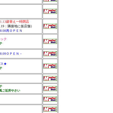
.01.13建替え一時閉店
.1.19：隣接地に仮店舗）
.08.08再ＯＰＥＮ
ラック
テ
.08.09ＯＰＥＮ－
バス★
テ
テ
風ご近所やさい