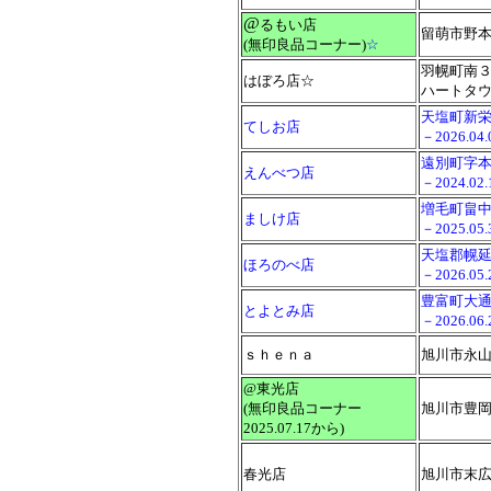
@
るもい店
留萌市野
(無印良品コーナー)
☆
羽幌町南
はぼろ店☆
ハートタ
天塩町新栄通
てしお店
－2026.0
遠別町字本町
えんべつ店
－2024.0
増毛町畠
ましけ店
－2025.0
天塩郡幌延
ほろのべ店
－2026.0
豊富町大
とよとみ店
－2026.0
ｓｈｅｎａ
旭川市永山
@東光店
(無印良品コーナー
旭川市豊岡
2025.07.17から)
春光店
旭川市末広