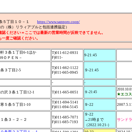
寒１１条５丁目１０－１
https://www.sapporo.coop/
運営の（株）リラィアブルと包括連携協定）
確認ください＝ここでは最新の営業時間が反映できてません。
も一度ご確認ください。
軒３条１丁目6-1ほか
T)011-612-0931
9-21:45
F)011-
2.09ＯＰＥＮ－
T
)011-662-1122
条３丁目2-5
９-21:45
F)011-665-0945
-
-
2010.10.
の沢３条１丁目12-1
T)011-665-0051
９-21:45
★エコ
T)011-694-5141
寒５条５丁目1-10
９-22
2007.5
F)011-694-5145
９-22
T)011-685-7071
置１条３－２－２
→21時まで
サンド
F)011-685-7193
（2022.10.21-）
１０条西２３丁目１－１
10-22
2024.