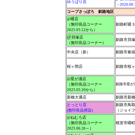
ゆうばり店
－2020.0
コープさっぽろ 釧路地区
@曙店
（無印良品コーナー
釧路町曙３丁
2025.05.22から）
@
貝塚店
釧路市貝塚
（無印良品コーナー）
中央店（新）
釧路市春採
桜ヶ岡店
釧路市桜ヶ
@星が浦店
（無印良品コーナー
釧路市星が
2025.05.20から）
新橋大通店
釧路市新
とっとり店
釧路市鳥
(無印良品併設)
（ジョイ
@ねむろ店
（無印良品コーナー
根室市曙
2025.06.26～）