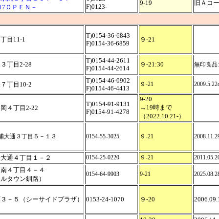
9-19
旧Ａコ
F)0123-
9.17ＯＰＥＮ－
T)0154-36-6843
目11-1
９-21
F)0154-36-6859
T)0154-44-2611
３丁目2-28
９-21:30
無印良品コー
F)0154-44-2614
T)0154-46-0902
７丁目10-2
９-21
2009.5.22
F)0154-46-4413
9-20
T)0154-91-9131
→19時まで
岡４丁目2-22
F)0154-91-4278
（2022.10.21-）
浦大通３丁目５－１３
0154-55-3025
９-21
2008.11.2
橋大通４丁目１－２
0154-25-0220
９-21
2011.05.
取南４丁目４－４
0154-64-9903
9-21
2025.08
フルタウン釧路）
町３－５（シーサイドプラザ）
0153-24-1070
９-20
2006.09.