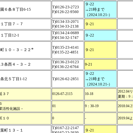
９-22
T)0126-23-2723
園６条８丁目6-15
→21時まで
F)0126-22-9560
（2024.10.21-）
T)0134-33-2071
船１丁目７－７
９-21
F)0134-33-2138
T)0134-24-0689
１丁目12-1
９-22
F)0134-32-1747
T)0135-23-4141
*
川町１０－３－２２
９-21
F)0135-22-4851
T)0136-23-0123
北３条西４－３－２
9-21
F)0136-22-6764
９-22
条北５丁目1-12
T)0126-62-2851
→21時まで
（2024.10.21-）
2012.0
延３７
0126-67-2115
10-18
夏期：9：3
６
01
9：30-19
2018.04
業活性化施設－
区１０
0
-
2019.0
T)0167-22-2147
若葉町１３－１
９-21
F)0167-22-2630