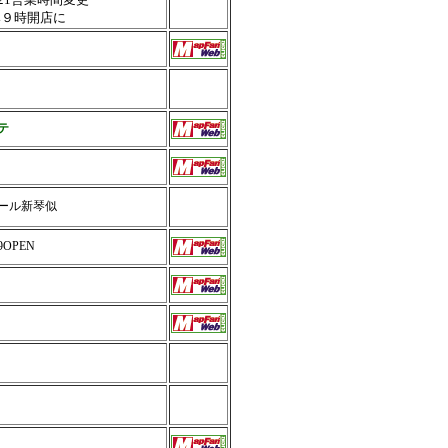
み９時開店に
テ
ール新琴似
09OPEN