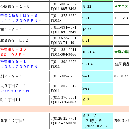
T)011-885-3539
岡公園東３－１－５
９-22
★エコス
F)011-885-3498
別中央１条６丁目３－３
T)011-375-6350
9-21
ＢｉＶ
F)011-
３．１１．３０ＯＰＥＮ－
T)011-891-7571
別南１－９－１
10-22
F)011-891-7649
T)0133-74-3531
北３条３丁目9-2
9-21
F)0133-74-1491
幌松並町９－２０
T)011-384-2211
10-21:45
☆道の駅
F)011-384-9066
6.10ＣＬＯＳＥ－
幌松並町３８－１
T)011-398-3873
9-21:45
.無印良品
F)011-
５．０６．２０ＯＰＥＮ－
江別７７９－１
T)011-389-8703
9-21
05.10.
中央３丁目２－４
T)011-807-8612
9-22
F)011-
23.06.30ＯＰＥＮ－
T)011-376-6061
町１丁目4-1
９-21
F)011-376-6062
９-21:45
T)0126-22-7761
条東１２丁目8
→21時まで
2010.3.
F)0126-22-8870
（2022.10.21-）