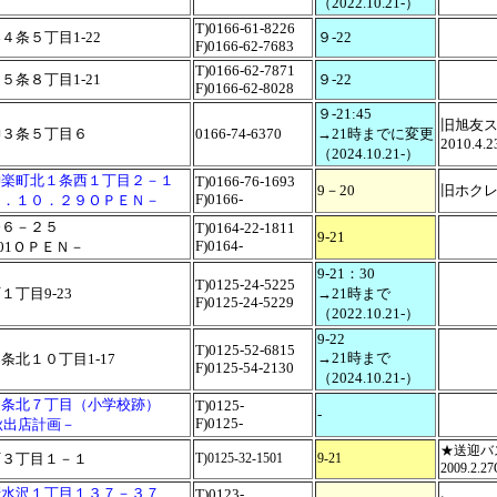
（2022.10.21-）
T)0166-61-8226
４条５丁目1-22
９-22
F)0166-62-7683
T)0166-62-7871
５条８丁目1-21
９-22
F)0166-62-8028
９-21:45
旧旭友
神３条５丁目６
0166-74-6370
→21時までに変更
2010.4.
（2024.10.21-）
神楽町北１条西１丁目２－１
T)0166-76-1693
9－20
旧ホク
F)0166-
５．１０．２９ＯＰＥＮ－
条６－２５
T)0164-22-1811
9-21
F)0164-
2.01ＯＰＥＮ－
9-21：30
T)0125-24-5225
１丁目9-23
→21時まで
F)0125-24-5229
（2022.10.21-）
9-22
T)0125-52-6815
→21時まで
条北１０丁目1-17
F)0125-54-2130
（2024.10.21-）
３条北７丁目（小学校跡）
T)0125-
-
F)0125-
年秋出店計画－
★送迎バ
町３丁目１－１
T)0125-32-1501
9-21
2009.2.2
清水沢１丁目１３７－３７
T)0123-