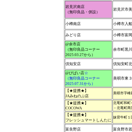
岩見沢南店
岩見沢市美
（無印良品・併設）
小樽南店
小樽市入
みどり店
小樽市富岡
@余市店
（無印良品コーナー
余市町黒
2025.03.27から）
倶知安店
倶知安町
@びばい店
☆
（無印良品コーナー
美唄市東３
2025.07.31から）
【★提携★】
美唄市字峰
JAみねのぶ店
【★提携★】
北竜町和町
COCOWA
－北竜町商
【★提携★】
妹背牛町１
フレッシュマートしんたに
富良野店
富良野市