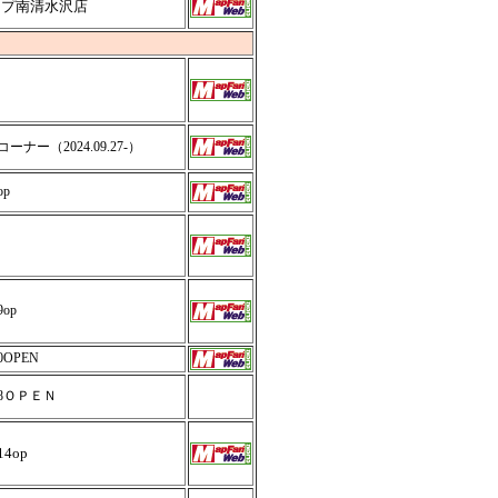
ープ南清水沢店
ナー（2024.09.27-）
op
9op
20OPEN
.28ＯＰＥＮ
14op