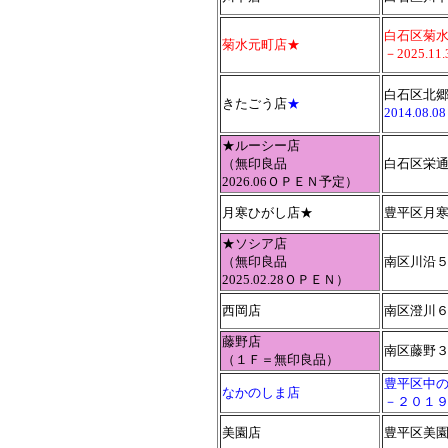
白石区菊
菊水元町店★
－2025.1
白石区北
きたごう店
★
2014.08
★ルーシー店
（無印良品
白石区栄
2026.06ＯＰＥＮ予定）
月寒ひがし店★
豊平区月寒
★ソシア店
（無印良品
南区川沿５
2025.02.28ＯＰＥＮ）
西岡店
南区澄川
藤野店
南区藤野
（１Ｆ＝無印良品）
豊平区中
なかのしま店
－２０１
美園店
豊平区美園