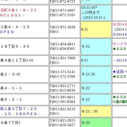
F)011-872-4723
10-21:45*
水元町６条１－８－２１
T)011-871-4997
→21時まで
F)011-871-5193
1.30ＣＬＯＳＥ－
（2022.10.21-）
※2014
郷２条４－４－１０
T)011-871-3030
9-21
（2014
F)011
.08ＯＰＥＮ
※2014
サンド
T)011-854-4811
通１８丁目５－３５
９-22
F)011-854-9561
★エコス
T)011-851-7600
東４条１１丁目3-10
9-21
－2013
F)011-
★送迎
T)011-571-5141
条２－３-10
９-21:50
F)011-572-3760
★エコス
T)011-822-2711
６条４－１－１
９-22
F)011-815-8030
T)011-591-6811
★エコス
３条６－２－１
９-22
F)011-591-8564
☆道の駅
の島１条４丁目７－２０
T)011-831-9235
９-21：50
F)011-
９．１０．１８ＯＰＥＮ－
T)011-821-2015
６条７丁目1
９-23
F)011-816-3427