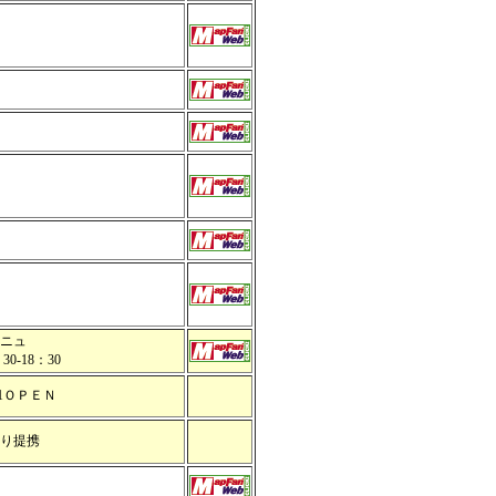
4リニュ
0-18：30
.21ＯＰＥＮ
4より提携