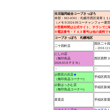
生活協同組合コープさっぽろ
本部：063-8501：札幌市西区発
（メモ※2024.09コーチャンフォー
※営業時間は公式サイト、チラシでご
※電話番号・ＦＡＸ番号は他の資料で
コープさっぽろ 札幌地区
西区二十四
二十四軒店
－2016.1
にしの店
（無印良品
西区西野３
2026.03ＯＰＥＮ）
－
－
@西宮の沢店
★
手稲区西宮
（無印良品コーナー)
@新はっさむ店
手稲区新発
（無印良品コーナー)
星置店
手稲区星
☆そうえん店＠
中央区北