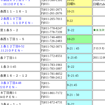
T)011-590-1391
F)011-
日曜9-
．10.13ＯＰＥＮ－
日曜の
T)011-261-2671
５条西１１－１６－１
10-21
F)011-261-2676
２２条西１０丁目
T)011-205-7011
9-22
F)011-
１．１１．１１ＯＰＥＮ－
T)011-778-8247
の里１条５－２
９-22
★エコス
F)011-778-7339
T)011-746-4891
２条西１丁目１－５
10-23
F)011-726-2483
１条１２丁目6-52
T)011-762-3071
9-21：45
クロスモ
F)011-
11.21ＯＰＥＮ－
T)011-772-8551
条７丁目1-1
９-21:45
2011.12.
F)011--
T)011-783-1961
条３-1-45
９-22
F)011-783-1897
T)011-781-8052
１条東１６－２－１２
９-21:45
F)011-786-2412
３条３丁目4-48
T)011-
9-21:45
F)011-
4.22ＯＰＥＮ－
８丁目南1-1
T)011-861-7172
9-21：50
F)011-
1.04ＯＰＥＮ－
T)011-872-4731
下３条４－１－１
９-22