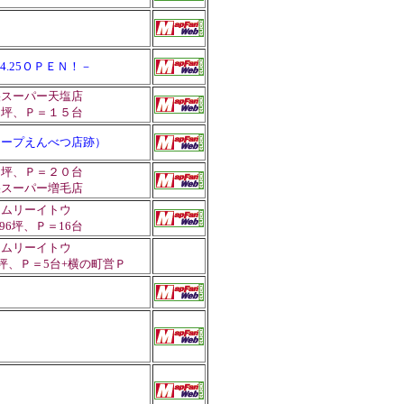
.04.25ＯＰＥＮ！－
央スーパー天塩店
０坪、Ｐ＝１５台
コープえんべつ店跡）
０坪、Ｐ＝２０台
央スーパー増毛店
イムリーイトウ
.96坪、Ｐ＝16台
イムリーイトウ
8坪、Ｐ＝5台+横の町営Ｐ