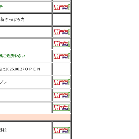
テ
ｉ新さっぽろ内
風ご近所やさい
は2025.06.27ＯＰＥＮ
27プレ
26移転