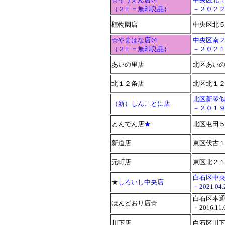
（２Ｆ＝無印良品）
－２０２２
植物園店
中央区北
☆やまはな店＠
中央区南
（２Ｆ＝無印良品）
－２０２
あいの里店
北区あい
北１２条店
北区北１
北区新琴似
（新）しんことに店
－２０１９.
とんでん店
★
北区屯田５
新道店
東区伏古１１
元町店
東区北２
白石区中央
★
しろいし中央店
－2021.0
白石区本通
ほんどおり店☆
－2016.1
川下店
白石区川