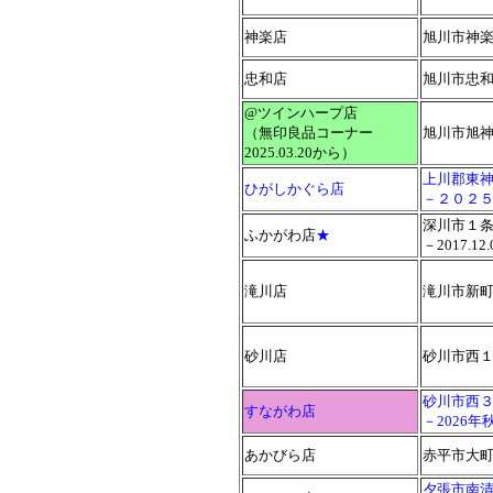
神楽店
旭川市神楽
忠和店
旭川市忠和
@ツインハープ店
（無印良品コーナー
旭川市旭
2025.03.20から）
上川郡東
ひがしかぐら店
－２０２
深川市１
ふかがわ店
★
－2017.1
滝川店
滝川市新町
砂川店
砂川市西１
砂川市西
すながわ店
－2026
あかびら店
赤平市大
夕張市南