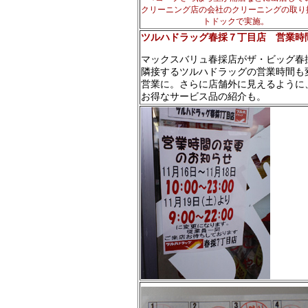
クリーニング店の会社のクリーニングの取り
トドックで実施。
ツルハドラッグ春採７丁目店 営業時
マックスバリュ春採店がザ・ビッグ春
隣接するツルハドラッグの営業時間も
営業に。さらに店舗外に見えるように
お得なサービス品の紹介も。