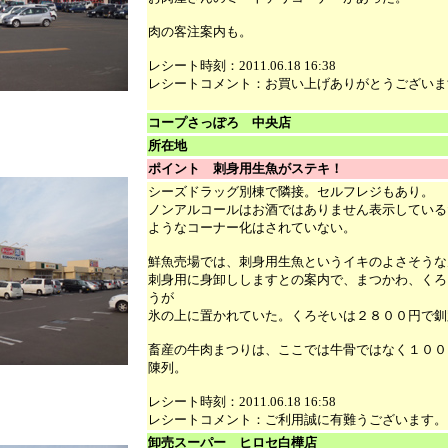
肉の客注案内も。
レシート時刻：2011.06.18 16:38
レシートコメント：お買い上げありがとうございま
コープさっぽろ 中央店
所在地
ポイント 刺身用生魚がステキ！
シーズドラッグ別棟で隣接。セルフレジもあり。
ノンアルコールはお酒ではありません表示している
ようなコーナー化はされていない。
鮮魚売場では、刺身用生魚というイキのよさそうな
刺身用に身卸ししますとの案内で、まつかわ、くろ
うが
氷の上に置かれていた。くろそいは２８００円で釧
畜産の牛肉まつりは、ここでは牛骨ではなく１００
陳列。
レシート時刻：2011.06.18 16:58
レシートコメント：ご利用誠に有難うございます。
卸売スーパー ヒロセ白樺店