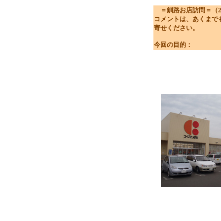
＝釧路お店訪問＝（2011.
コメントは、あくまで
寄せください。
今回の目的：