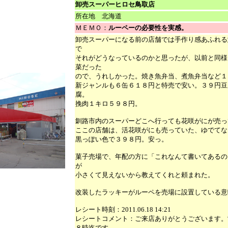
卸売スーパーヒロセ鳥取店
所在地 北海道
ＭＥＭＯ：
ルーペーの必要性を実感。
卸売スーパーになる前の店舗では手作り感あふれる
で
それがどうなっているのかと思ったが、以前と同様
菜だった
ので、うれしかった。焼き魚弁当、煮魚弁当など１
新ジャンルも６缶６１８円と特売で安い。３９円豆
腐。
挽肉１キロ５９８円。
釧路市内のスーパーどこへ行っても花咲がにが売っ
ここの店舗は、活花咲がにも売っていた、ゆでてな
黒っぽい色で３９８円。安っ。
菓子売場で、年配の方に「これなんて書いてあるの
が
小さくて見えないから教えてくれと頼まれた。
改装したラッキーがルーペを売場に設置している意
レシート時刻：2011.06.18 14:21
レシートコメント：ご来店ありがとうございます。
８時迄です。