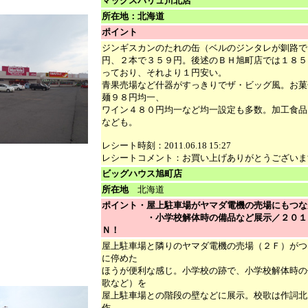
マックスバリュ川北店
所在地：北海道
ポイント
ジンギスカンのたれの缶（ベルのジンタレが釧路で
円、２本で３５９円。後述のＢＨ旭町店では１８５
っており、それより１円安い。
青果売場など什器がすっきりでザ・ビッグ風。お菓
麺９８円均一、
ワイン４８０円均一など均一設定も多数。加工食品
なども。
レシート時刻：2011.06.18 15:27
レシートコメント：お買い上げありがとうございま
ビッグハウス旭町店
所在地
北海道
ポイント・屋上駐車場がヤマダ電機の売場にもつな
・小学校解体時の備品など展示
／２０１
Ｎ！
屋上駐車場と隣りのヤマダ電機の売場（２Ｆ）がつ
に停めた
ほうが便利な感じ。小学校の跡で、小学校解体時の
歌など）を
屋上駐車場との階段の壁などに展示。校歌は作詞北
作。