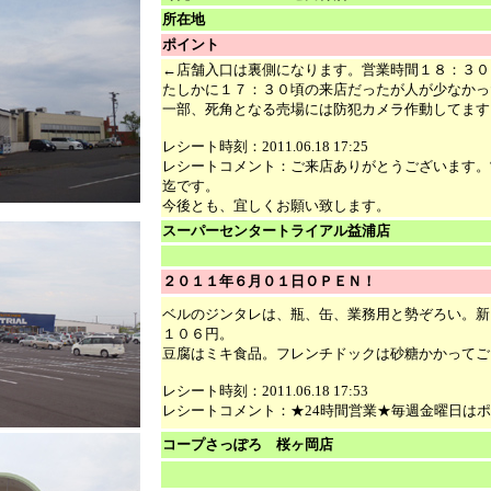
所在地
ポイント
←店舗入口は裏側になります。営業時間１８：３０
たしかに１７：３０頃の来店だったが人が少なかっ
一部、死角となる売場には防犯カメラ作動してます
レシート時刻：2011.06.18 17:25
レシートコメント：ご来店ありがとうございます。営業時
迄です。
今後とも、宜しくお願い致します。
スーパーセンタートライアル益浦店
２０１１年６月０１日ＯＰＥＮ！
ベルのジンタレは、瓶、缶、業務用と勢ぞろい。新
１０６円。
豆腐はミキ食品。フレンチドックは砂糖かかってご
レシート時刻：2011.06.18 17:53
レシートコメント：★24時間営業★毎週金曜日は
コープさっぽろ 桜ヶ岡店