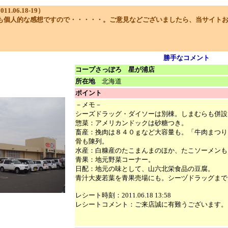
06.18-19）
も個人的な感想ですので・・・・・。ご意見などございましたら、当サイト
勝手なコメント
コープさっぽろ 星が浦店
所在地
北海道
ポイント
－メモ－
シーズドラッグ・ダイソーは別棟。しまむらも併設
惣菜：アメリカンドックは砂糖つき。
畜産：挽肉は８４０ｇなど大容量も。「牛肉まつり
骨も陳列。
水産：白糠産のたこまんまのほか、たこソーメンも
青果：地元野菜コーナー。
日配：地元の味として、山六北栄食品の豆腐。
青汁大麦若葉を青果売場にも。シーヅドラッグまで
レシート時刻：2011.06.18 13:58
レシートコメント：ご来店誠に有難うございます。