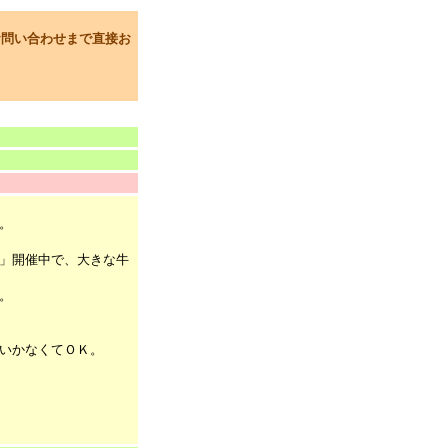
お問い合わせ
まで直接お
。
」開催中で、大きな牛
。
いかなくてＯＫ。