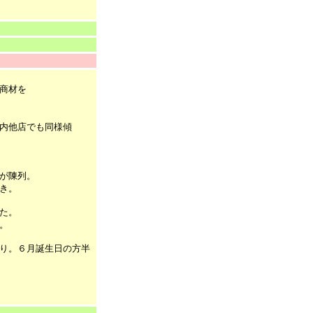
商材を
内他店でも同様傾
が陳列。
き。
た。
。
り。６月誕生日の方半