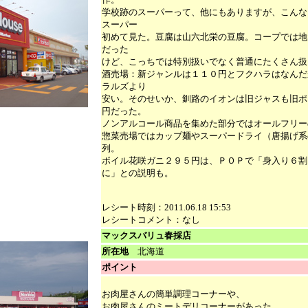
学校跡のスーパーって、他にもありますが、こんな
スーパー
初めて見た。豆腐は山六北栄の豆腐。コープでは地
だった
けど、こっちでは特別扱いでなく普通にたくさん扱
酒売場：新ジャンルは１１０円とフクハラはなんだ
ラルズより
安い。そのせいか、釧路のイオンは旧ジャスも旧ポ
円だった。
ノンアルコール商品を集めた部分ではオールフリー
惣菜売場ではカップ麺やスーパードライ（唐揚げ系
列。
ボイル花咲ガニ２９５円は、ＰＯＰで「身入り６割
に」との説明も。
レシート時刻：2011.06.18 15:53
レシートコメント：なし
マックスバリュ春採店
所在地
北海道
ポイント
お肉屋さんの簡単調理コーナーや、
お肉屋さんのミートデリコーナーがあった。