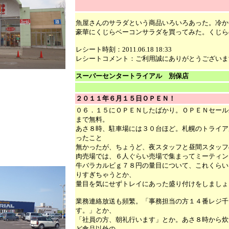
魚屋さんのサラダという商品いろいろあった。冷か
豪華にくじらベーコンサラダを買ってみた。くじら
レシート時刻：2011.06.18 18:33
レシートコメント：ご利用誠にありがとうございま
スーパーセンタートライアル 別保店
２０１１年６月１５日ＯＰＥＮ！
０６．１５にＯＰＥＮしたばかり。ＯＰＥＮセール
まで無料。
あさ８時、駐車場には３０台ほど。札幌のトライア
ったこと
無かったが、ちょうど、夜スタッフと昼間スタッフ
肉売場では、６人ぐらい売場で集まってミーティン
牛バラカルビｇ７８円の量目について、これくらい
りすぎちゃうとか、
量目を気にせずトレイにあった盛り付けをしましょ
業務連絡放送も頻繁。「事務担当の方１４番レジ千
す。」とか、
「社員の方、朝礼行います」とか。あさ８時から炊
ど食品以外の