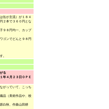
は缶が主流）が１８４
円２本で３６０円とな
子９８円均一、カップ
ワゴンでどんと９８円
す。
がる
１年４月２３日ＯＰＥ
ながっていて、こっち
備品（美術作品や、校
原白秋、作曲山田耕