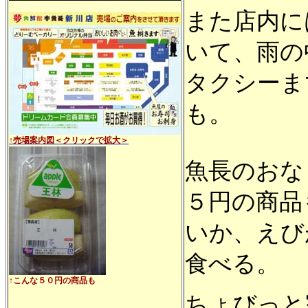
また店内に
いて、雨の
タクシーま
も。
↑売場案内図＜クリックで拡大＞
魚長のおな
５円の商品
いか、えび
食べる。
↑こんな５０円の商品も
ちょびっと