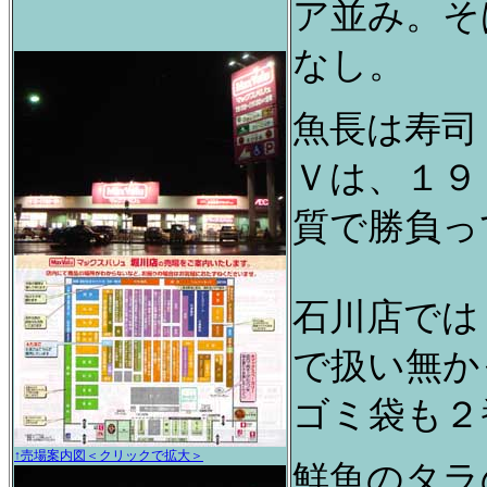
ア並み。そ
なし。
魚長は寿司
Ｖは、１９
質で勝負っ
石川店では
で扱い無か
ゴミ袋も２
↑売場案内図＜クリックで拡大＞
鮮魚のタラ