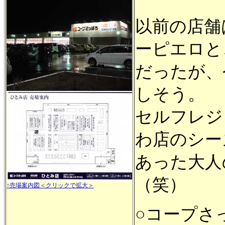
以前の店舗
ーピエロと
だったが、
しそう。
セルフレジ
わ店のシー
あった大人
（笑）
↑売場案内図＜クリックで拡大＞
○コープさ