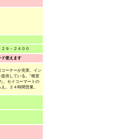
２９－２４００
ード使えます
菜コーナーが充実。イン
提供している。”根室
た。セイコーマートの
ろえ。２４時間営業。