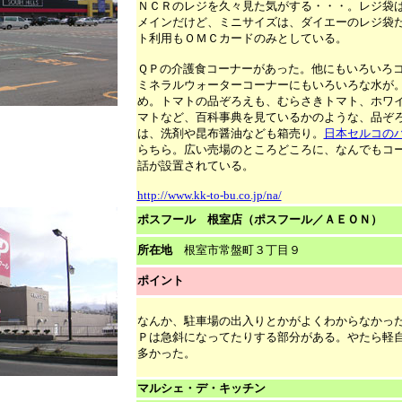
ＮＣＲのレジを久々見た気がする・・・。レジ袋
メインだけど、ミニサイズは、ダイエーのレジ袋
ト利用もＯＭＣカードのみとしている。
ＱＰの介護食コーナーがあった。他にもいろいろ
ミネラルウォーターコーナーにもいろいろな水が
め。トマトの品ぞろえも、むらさきトマト、ホワ
マトなど、百科事典を見ているかのような、品ぞ
は、洗剤や昆布醤油なども箱売り。
日本セルコの
らちら。
広い売場のところどころに、なんでもコ
話が設置されている。
http://www.kk-to-bu.co.jp/na/
ポスフール 根室店（ポスフール／ＡＥＯＮ）
所在地
根室市常盤町３丁目９
ポイント
なんか、駐車場の出入りとかがよくわからなかっ
Ｐは急斜になってたりする部分がある。やたら軽
多かった。
マルシェ・デ・キッチン