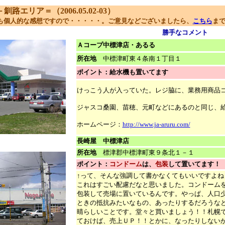
エリア＝（2006.05.02-03）
も個人的な感想ですので・・・・・。ご意見などございましたら、
こちら
ま
勝手なコメント
Ａコープ中標津店・あるる
所在地
中標津町東４条南１丁目１
ポイント：給水機も置いてます
けっこう人が入っていた。レジ脇に、業務用商品
ジャスコ桑園、苗穂、元町などにあるのと同じ、
ホームページ：
http://www.ja-aruru.com/
長崎屋 中標津店
所在地
標津郡中標津町東９条北１－１
ポイント：
コンドーム
は、
包装
して置いてます！
↑って、そんな強調して書かなくてもいいですよね
これはすごい配慮だなと思いました。コンドーム
包装して売場に置いているんです。やっぱ、人口
ときの抵抗みたいなもの、あったりするだろうな
晴らしいことです。堂々と買いましょう！！札幌
ておけば、売上ＵＰ！！とかに、なったりしない