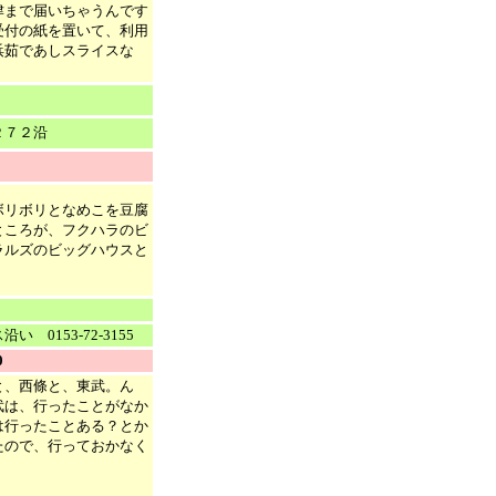
津まで届いちゃうんです
受付の紙を置いて、利用
浜茹であしスライスな
２７２沿
ボリボリとなめこを豆腐
ところが、フクハラのビ
ラルズのビッグハウスと
153-72-3155
0
と、西條と、東武。ん
武は、行ったことがなか
は行ったことある？とか
たので、行っておかなく