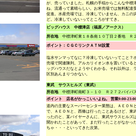
が、売っていました。札幌の手稲からこんな中標
ね、流通って素晴らしい。お米売場では無料配達
促進。水産売場では、冷凍していません、カニの
ど。冷凍していないってところがすてき。
ビッグハウス 中標津
店（福原／アークス）
所在地
中標津町東１８条南１０丁目２番地 Ｒ
ポイント：ＣＧＣリンクＡＴＭ設置
塩水サンマってなに？冷凍していないってこと？
売場で関連陳列。アルカリイオン水を置いている
ッグハウスだなとようやくわかる。それ以外は、
区別あんまりつかない。
東武 サウスヒルズ（東武）
所在地
中標津町南町３－１０ Ｒ２７２バイパス沿い 0
ポイント 店名がかっこいいよね。 営業9:00-23:0
道内の主要なスーパーセンター業態は、ＡＥＯＮ
で、ＡＥＯＮと、西條は行ったことあるけど、東
ったのと、某バイヤーさんに、東武サウスヒルズ
聞かれたことがあって、まだ行ったことがなかっ
ちゃ・・・といってきた次第。