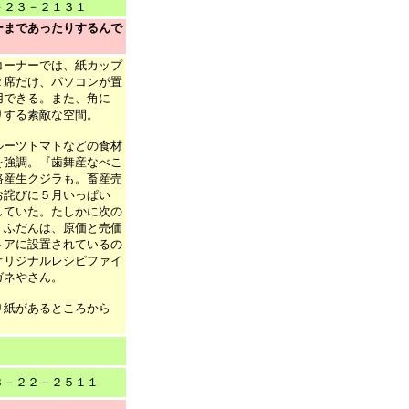
２３－２１３１
ーまであったりするんで
コーナーでは、紙カップ
２席だけ、パソコンが置
用できる。また、角に
りする素敵な空間。
ルーツトマトなどの食材
を強調。『歯舞産なべこ
路産生クジラも。
畜産売
お詫びに５月いっぱい
していた。たしかに次の
、ふだんは、原価と売価
トアに設置されているの
オリジナルレシピファイ
ガネやさん。
り紙があるところから
－２２－２５１１