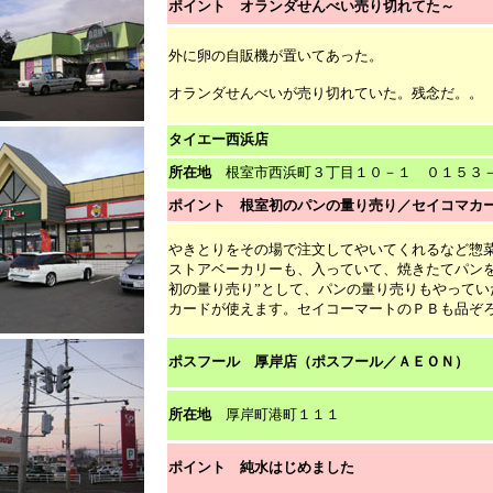
ポイント オランダせんべい売り切れてた～
外に卵の自販機が置いてあった。
オランダせんべいが売り切れていた。残念だ。。
タイエー西浜店
所在地
根室市西浜町３丁目１０－１ ０１５３－
ポイント 根室初のパンの量り売り／セイコマカ
やきとりをその場で注文してやいてくれるなど惣
ストアベーカリーも、入っていて、焼きたてパンを
初の量り売り”として、パンの量り売りもやってい
カードが使えます。セイコーマートのＰＢも品ぞ
ポスフール 厚岸店（ポスフール／ＡＥＯＮ）
所在地
厚岸町港町１１１
ポイント 純水はじめました