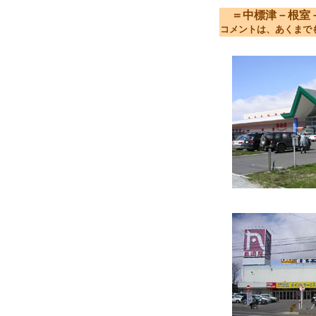
＝中標津－根室－釧路
コメントは、あくまで