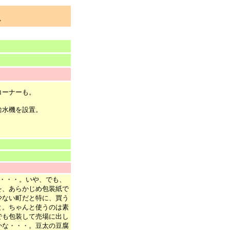
で
コーナーも。
給水機を設置。
・・・。いや、でも、
を、あらかじめ包装紙で
少ない町だと特に、買う
と。ちゃんと使うのは素
でも包装して売場に出し
かな・・・。
豆太の豆腐