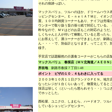
それの痕跡っぽい。
マックスバリュ、ツルハのほか、ドリームハウス
ッピングセンター。Ｅ－ｎｅｔＡＴＭと、イオン
置。１００均雑貨コーナーもあり、ナイフは売場
ウンターで取り扱う旨の張り紙で対応している。
昨今なので、ＭＶはどのお店もこの対応のようだ
しくちゃんと人が付いて稼動していると思ったら
にお答えして、酒コーナーができましたが、釧路
ん・・・・で、別会計となります。ってことで、
様子。
手宮店で話題騒然の介護食コーナーがこちらの店
マックスバリュ 春採店（ＭＶ北海道／ＡＥＯＮ
所在地
釧路市春採７丁目1-48
ポイント ピザの１０．４もわきに入ってる
２００３年１０月１１日グランドＯＰＥＮ。地方
なったレジが１台くらいあって、物置化してると
採店は珍しく（といったら怒られそう・・）つぶ
でホッとした。
西松屋、ユニクロ、しまむら、ハードオフ、ツル
しているショッピングセンター。