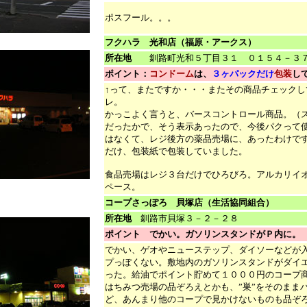
ポスフール。。。
フクハラ 光和店（福原・アークス）
所在地
釧路町光和５丁目３１ ０１５４－３７
ポイント：
コンドーム
は、
３ヶパックだけ
包装
し
↑って、またですか・・・またその商品チェックし
レ。
かっこよく言うと、バースコントロール商品。（
だったかで、そう表示あったので、今後パクって
はなくて、レジ後方の薬品売場に、あったわけで
だけ、包装紙で包装していました。
食品売場はレジ３台だけでひろびろ。アルカリイ
ペース。
コープさっぽろ 貝塚店（生活協同組合）
所在地
釧路市貝塚３－２－２８
ポイント でかい。ガソリンスタンドがＰ内に。
でかい、ゲオやニューステップ、ダイソーなどが
プっぽくない。敷地内のガソリンスタンドがダイ
った。給油でポイント貯めて１０００円のコープ
はちみつ売場の品ぞろえとかも、”巣”をそのまま
ど、あんまり他のコープで見かけないものも品ぞ