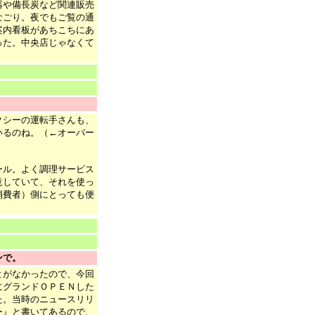
器や備長炭など関連販売
なごり。夜でもご覧の通
案内看板があちこちにあ
った。中央店じゃなくて
クシーの運転手さんも、
いるのね。（←オーバー
ール。よく調理サービス
意していて、それを使っ
消費者）側にとっても便
）
ンで。
とがなかったので、今回
にグランドＯＰＥＮした
た。当時のニュースリリ
ー』と書いてあるので、