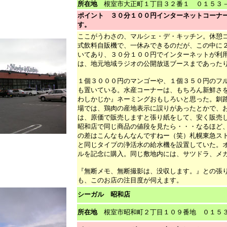
所在地
根室市大正町１丁目３２番１ ０１５３－
ポイント ３０分１００円インターネットコーナ
す。
ここがうわさの、マルシェ・デ・キッチン。休憩
式飲料自販機で、一休みできるのだが、この中に
いてあり、３０分１００円でインターネットが利
は、
地元地域ラジオの公開放送ブースまであった
１個３０００円のマンゴーや、１個３５０円のフ
も置いている。水産コーナーは、もちろん新鮮さ
わしかじか』ネーミングおもしろいと思った。釧
場では、鶏肉の産地表示に誤りがあったとかで、
は、原価で販売しますと張り紙をして、安く販売
昭和店で同じ商品の値段を見たら・・・なるほど
の差はこんなもんなんですねー（笑）
札幌東急ス
と同じタイプの浄活水の給水機を設置していた。
ルを記念に購入。
同じ敷地内には、サツドラ、メ
『無断メモ、無断撮影は、没収します。』との張
も、このお店の注目度が伺えます。
シーガル 昭和店
所在地
根室市昭和町２丁目１０９番地 ０１５３