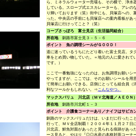
ら、ミネラルウォーター売場も、その横で、浄水
している。スロープ式エスカレーターも、アレの
り輝いております（笑）街中にも、貝塚店への、
った。中央店の手前にも貝塚店への案内看板があ
貝塚店に行けってこと？（笑）
コープさっぽろ 富士見店（生活協同組合）
所在地
釧路市富士見３－５－６
ポイント 魚の調理シールがＧＯＯＤ！
道に迷っているうちにたどり着いた富士見店。タ
車をとめ買い物していた。＝地元の人に愛されて
です。）
ここで一番勉強になったのは、お魚調理お願いシ
やってますが、ここでは、そのお願いシールを用
て簡単にお願いできる。店側にとっても組合員（
利なツールかもしれない。⇒
こんなやつ。
マックスバリュ 川北店（ＭＶ北海道／ＡＥＯＮ
所在地
釧路市川北町１－３
ポイント 介護食コーナーあり／ナイフはサビカ
釧路のマックスバリュだけは、いまだに行ったこ
行って、ＭＶ全店制覇！２００４年１１月２７日
川北店。鮮魚対面があったと見られる痕跡があっ
ース見ると、やはり『◎◎水産の本格対面コーナ