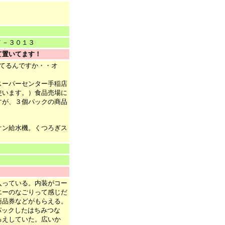
－３０１３
て置いてます！
てるんですか・・オ
スーパーセンター手稲店
使います。）食品売場に
すが、３個パックの商品
オン給水機。くつろぎス
入っている。内装がコー
エーのなごりって感じだ
商品券などがもらえる。
パックしたはちみつな
ろえしていた。広いか