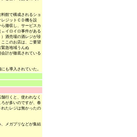
衣料館で構成されるショ
クレジットＣＤ機を設
から撤収し、サービスカ
（←イロイロ事件がある
。）酒売場の酒レジが珍
、ここのお店は、ご要望
は緊急地域うんぬ
別会計が徹底されている
舗にも導入されていた。
）
店舗行くと、使われなく
ころが多いのですが、春
されたレジは無かったの
ハ、メガプリなどが集結