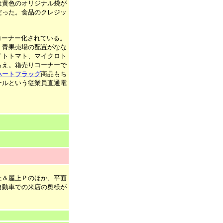
は黄色のオリジナル袋が
だった。食品のクレジッ
コーナー化されている。
。青果売場の配置がなな
イトトマト、マイクロト
ろえ。箱売りコーナーで
ハートフラッグ
商品もち
ールという従業員直通電
た＆屋上Ｐのほか、平面
自動車での来店の奥様が